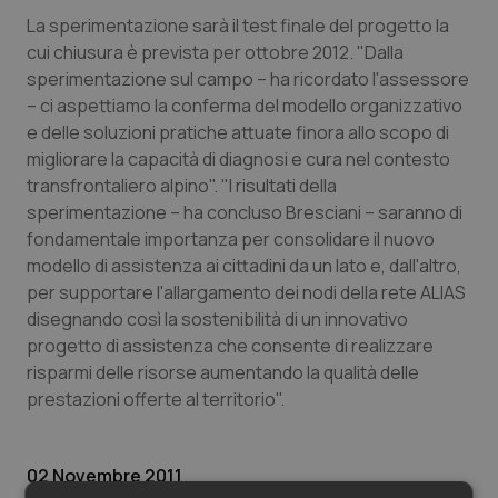
Valle D’Aosta
Oncodermatologia
La sperimentazione sarà il test finale del progetto la
cui chiusura è prevista per ottobre 2012. "Dalla
Veneto
Oncoematologia
sperimentazione sul campo – ha ricordato l'assessore
– ci aspettiamo la conferma del modello organizzativo
Oncologia & Nutrizione
e delle soluzioni pratiche attuate finora allo scopo di
migliorare la capacità di diagnosi e cura nel contesto
Psoriasi & pelle
transfrontaliero alpino". "I risultati della
sperimentazione – ha concluso Bresciani – saranno di
Quotidiano Cardiologia
fondamentale importanza per consolidare il nuovo
modello di assistenza ai cittadini da un lato e, dall'altro,
Quotidiano Chirurgia
per supportare l'allargamento dei nodi della rete ALIAS
disegnando così la sostenibilità di un innovativo
progetto di assistenza che consente di realizzare
Quotidiano Oncologia
risparmi delle risorse aumentando la qualità delle
prestazioni offerte al territorio".
Quotidiano Pediatria
Rene & patologie urogenitali
02 Novembre 2011