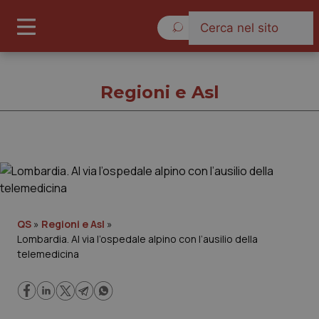
Giovedì 6 Agosto 2026
Regioni e Asl
Regioni e Asl
Cronache
QS
»
Regioni e Asl
»
Lombardia. Al via l’ospedale alpino con l’ausilio della
Governo e Parlamento
telemedicina
Regioni e Asl
Lavoro e Professioni