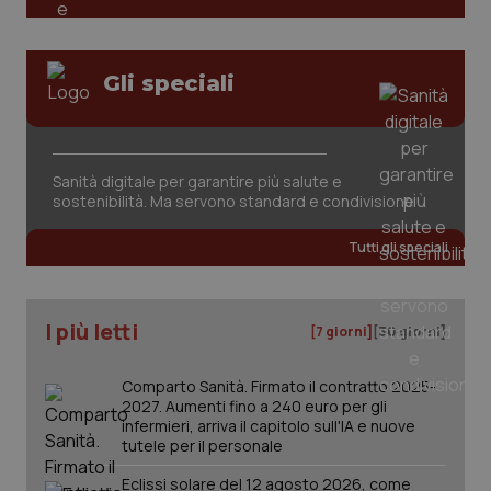
tracking-sites-ironfish-
www.quotidianosanita.it
4
Gli speciali
session-id
settim
2 gior
Sanità digitale per garantire più salute e
_ga
1 anno
Google LLC
sostenibilità. Ma servono standard e condivisione
mes
.quotidianosanita.it
Tutti gli speciali
I più letti
[7 giorni]
[30 giorni]
Comparto Sanità. Firmato il contratto 2025-
2027. Aumenti fino a 240 euro per gli
infermieri, arriva il capitolo sull'IA e nuove
tutele per il personale
Eclissi solare del 12 agosto 2026, come