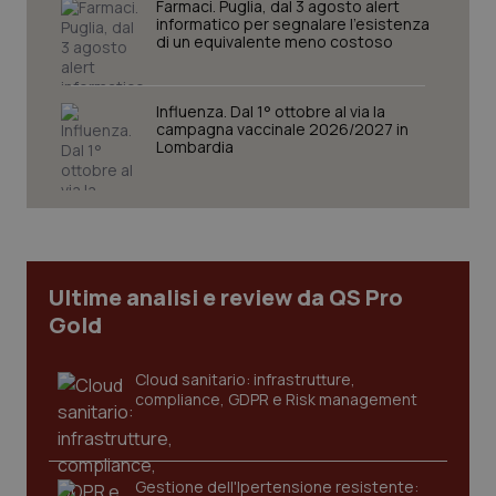
Farmaci. Puglia, dal 3 agosto alert
informatico per segnalare l’esistenza
di un equivalente meno costoso
Influenza. Dal 1° ottobre al via la
Necessari
Statistici
Marketing
campagna vaccinale 2026/2027 in
Lombardia
I cookie necessari contribuiscono a rendere fruibile il
sito web abilitandone funzionalità di base quali la
navigazione sulle pagine e l'accesso alle aree
protette del sito. Il sito web non è in grado di
funzionare correttamente senza questi cookie.
Nome
Fornitore
/
Dominio
Scaden
Ultime analisi e review da QS Pro
VISITOR_PRIVACY_METADATA
5 mesi
YouTube
settim
.youtube.com
Gold
Cloud sanitario: infrastrutture,
compliance, GDPR e Risk management
Gestione dell'Ipertensione resistente: