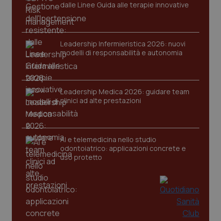
dalle Linee Guida alle terapie innovative
Leadership Infermieristica 2026: nuovi
modelli di responsabilità e autonomia
CookieScriptConsent
5 mesi
CookieScript
settim
www.quotidianosanita.it
Leadership Medica 2026: guidare team
clinici ad alte prestazioni
AI e telemedicina nello studio
odontoiatrico: applicazioni concrete e
uso protetto
tracking-sites-ironfish-
www.quotidianosanita.it
4
tracking-enable
settim
2 gior