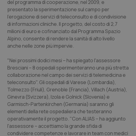
del programma di cooperazione, nel 2009, e
Calabria
Asma & BPCO
presentato la sperimentazione sul campo per
l'erogazione di servizi di teleconsulto e di condivisione
Campania
Car-T
di informazioni cliniche. Il progetto, del costo di 2,7
milioni di euro e cofinanziato dal Programma Spazio
Emilia-Romagna
Colesterolo & coronaropatie
Alpino, consente di rendere la sanità di alto livello
anche nelle zone più impervie.
Friuli Venezia Giulia
Dermatite Atopica
"Nei prossimi dodici mesi – ha spiegato l'assessore
Lazio
Diabete & glucometri
Bresciani – 8 ospedali sperimenteranno una più stretta
collaborazione nel campo dei servizi di telemedicina e
teleconsulto". Gli ospedali di Varese (Lombardia),
Liguria
Disturbi dell’umore
Tolmezzo (Friuli), Grenoble (Francia), Villach (Austria),
Ginevra (Svizzera), Izola e Golnick (Slovenia) e
Lombardia
Dolore
Garmisch-Partenkirchen (Germania) saranno gli
elementi della rete ospedaliera che testeranno
Marche
Donna & Salute
operativamente il progetto. "Con ALIAS – ha aggiunto
l'assessore – accettiamo la grande sfida di
Molise
Epatiti
condividere competenze e lavorare in team con medici