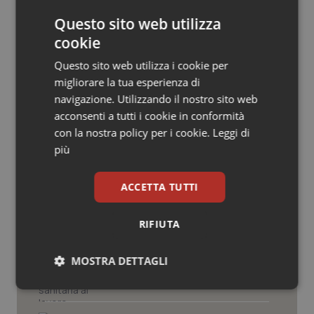
© Riproduzione riservata
Salute orale & impianti
Questo sito web utilizza
cookie
Sangue & coagulazione
Questo sito web utilizza i cookie per
migliorare la tua esperienza di
Tiroide
navigazione. Utilizzando il nostro sito web
Potrebbe interessarti in
acconsenti a tutti i cookie in conformità
Tumore al seno
con la nostra policy per i cookie.
Leggi di
Regioni e Asl
più
Tumore ovarico
Cresce la ricerca in Emilia-Romagna:
ACCETTA TUTTI
nel 2025 condotti 1.530 studi, il
Tumori del Polmone & Testa Collo
numero più alto degli ultimi cinque
anni
RIFIUTA
Tumori gastrointestinali
Puglia. Unità di crisi sanitaria al lavoro,
MOSTRA DETTAGLI
Decaro accelera su 118, liste d’attesa
Ulcera & Reflusso
e conti
Necessari
Statistici
Marketing
Vaccini