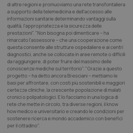
di altre regioni e promuoviamo una rete transfontaliera
Piemonte
HIV
a supporto della telemedicina e dell'accesso alle
informazioni sanitarie determinando vantaggi sulla
Provincia Autonoma di Bolzano
Infezioni & Febbre
qualità, l'appropriatezza e la sicurezza delle
prestazioni". "Non bisogna poi dimenticare – ha
rimarcato l'assessore – che una cooperazione come
Provincia Autonoma di Trento
Ipertensione & Scompenso
questa consente alle strutture ospedaliere e ai centri
diagnostici, anche se collocate in aree remote o difficili
Puglia
Malattie rare
da raggiungere, di poter fruire del massimo delle
conoscenze mediche sul territorio". "Grazie a questo
Sardegna
Malattia di Crohn & Rettocolite Ulcerosa
progetto – ha detto ancora Bresciani – mettiamo le
basi per affrontare, con costi più sostenibili e maggiori
Sicilia
Neuroscienze & patologie neurodegenerative
certezze cliniche, la crescente popolazione di malati
cronici o polipatologici. E lo facciamo in una logica di
Toscana
Obesità
rete che mette in circolo, tra diverse regioni, il know
how medico e universitario e creando le condizioni per
Umbria
Oftalmologia
sostenere ricerca e mondo accademico con benefici
per il cittadino".