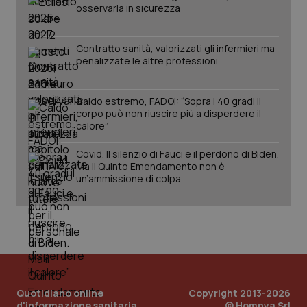
osservarla in sicurezza
Contratto sanità, valorizzati gli infermieri ma
penalizzate le altre professioni
Caldo estremo, FADOI: “Sopra i 40 gradi il
corpo può non riuscire più a disperdere il
calore”
Covid. Il silenzio di Fauci e il perdono di Biden.
PHPSESSID
Sessio
PHP.net
Ma il Quinto Emendamento non è
www.quotidianosanita.it
un’ammissione di colpa
Quotidiano online
Copyright 2013-2026
d'informazione sanitaria
© Homnya Srl