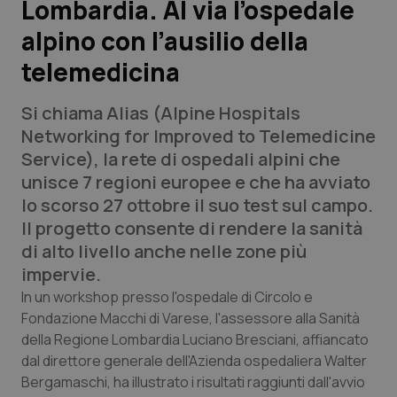
Lombardia. Al via l’ospedale
alpino con l’ausilio della
Scienza e Farmaci
telemedicina
Studi e Analisi
Si chiama Alias (Alpine Hospitals
Lettere al direttore
Networking for Improved to Telemedicine
Service), la rete di ospedali alpini che
Edizioni Regionali
unisce 7 regioni europee e che ha avviato
lo scorso 27 ottobre il suo test sul campo.
QS Pro
Il progetto consente di rendere la sanità
di alto livello anche nelle zone più
Professionisti Sanitari.AI
impervie.
In un workshop presso l'ospedale di Circolo e
Abruzzo
QS Pro Gold
Fondazione Macchi di Varese, l'assessore alla Sanità
della Regione Lombardia Luciano Bresciani, affiancato
QS Club
Newsletter
dal direttore generale dell'Azienda ospedaliera Walter
Basilicata
Artrite & artrosi
Bergamaschi, ha illustrato i risultati raggiunti dall'avvio