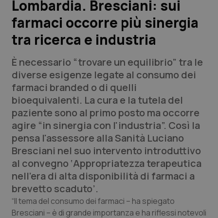
Lombardia. Bresciani: sui
farmaci occorre più sinergia
Scienza e Farmaci
tra ricerca e industria
Studi e Analisi
È necessario “trovare un equilibrio” tra le
Lettere al direttore
diverse esigenze legate al consumo dei
farmaci branded o di quelli
Edizioni Regionali
bioequivalenti. La cura e la tutela del
paziente sono al primo posto ma occorre
QS Pro
agire “in sinergia con l'industria”. Così la
pensa l'assessore alla Sanità Luciano
Professionisti Sanitari.AI
Bresciani nel suo intervento introduttivo
al convegno ‘Appropriatezza terapeutica
Abruzzo
QS Pro Gold
nell'era di alta disponibilità di farmaci a
brevetto scaduto’.
QS Club
Newsletter
Basilicata
Artrite & artrosi
“Il tema del consumo dei farmaci – ha spiegato
Bresciani – è di grande importanza e ha riflessi notevoli