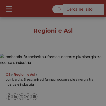
Domenica 9 Agosto 2026
Regioni e Asl
Regioni e Asl
Cronache
QS
»
Regioni e Asl
»
Lombardia. Bresciani: sui farmaci occorre più sinergia tra
Governo e Parlamento
ricerca e industria
Regioni e Asl
Lavoro e Professioni