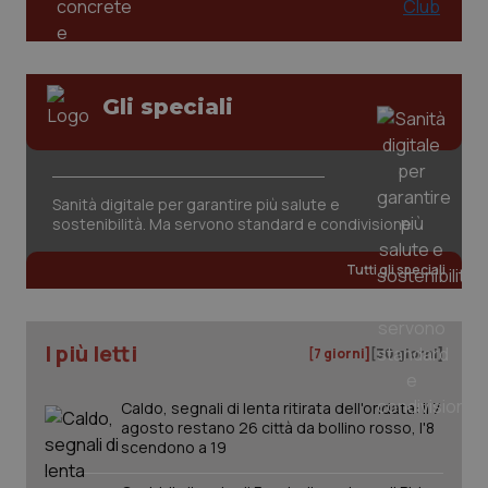
Gli speciali
tracking-sites-ironfish-
www.quotidianosanita.it
4
Sanità digitale per garantire più salute e
tracking-enable
settim
sostenibilità. Ma servono standard e condivisione
2 gior
Tutti gli speciali
tracking-sites-ironfish-
www.quotidianosanita.it
4
session-id
settim
I più letti
2 gior
[7 giorni]
[30 giorni]
Caldo, segnali di lenta ritirata dell'ondata: il 7
agosto restano 26 città da bollino rosso, l'8
_ga
1 anno
scendono a 19
Google LLC
mes
.quotidianosanita.it