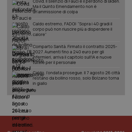
Covid. Il silenzio di Fauci e il perdono di Biden.
Ma il Quinto Emendamento non è
un’ammissione di colpa
Caldo estremo, FADOI: “Sopra i 40 gradi il
corpo può non riuscire più a disperdere il
calore”
Comparto Sanità. Firmato il contratto 2025-
2027. Aumenti fino a 240 euro per gli
infermieri, arriva il capitolo sull'IA e nuove
tutele per il personale
Caldo, l’ondata prosegue. Il 7 agosto 26 città
restano da bollino rosso, solo Bolzano torna
in giallo