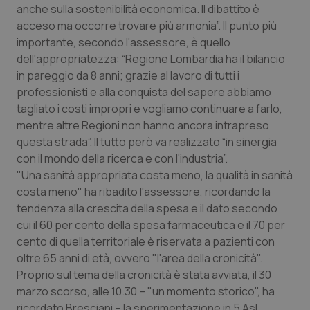
anche sulla sostenibilità economica. Il dibattito è
Calabria
Asma & BPCO
acceso ma occorre trovare più armonia”. Il punto più
importante, secondo l'assessore, è quello
Campania
Car-T
dell'appropriatezza: “Regione Lombardia ha il bilancio
in pareggio da 8 anni; grazie al lavoro di tutti i
Emilia-Romagna
Colesterolo & coronaropatie
professionisti e alla conquista del sapere abbiamo
tagliato i costi impropri e vogliamo continuare a farlo,
Friuli Venezia Giulia
Dermatite Atopica
mentre altre Regioni non hanno ancora intrapreso
questa strada”. Il tutto però va realizzato “in sinergia
Lazio
Diabete & glucometri
con il mondo della ricerca e con l'industria”.
"Una sanità appropriata costa meno, la qualità in sanità
Liguria
Disturbi dell’umore
costa meno" ha ribadito l'assessore, ricordando la
tendenza alla crescita della spesa e il dato secondo
cui il 60 per cento della spesa farmaceutica e il 70 per
Lombardia
Dolore
cento di quella territoriale è riservata a pazienti con
oltre 65 anni di età, ovvero "l'area della cronicità".
Marche
Donna & Salute
Proprio sul tema della cronicità è stata avviata, il 30
marzo scorso, alle 10.30 – "un momento storico", ha
Molise
Epatiti
ricordato Bresciani – la sperimentazione in 5 Asl