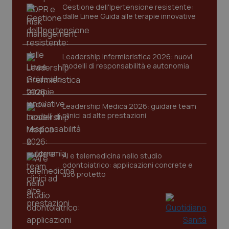
Gestione dell'Ipertensione resistente:
Nome
Fornitore
/
Dominio
Scaden
dalle Linee Guida alle terapie innovative
VISITOR_PRIVACY_METADATA
5 mesi
YouTube
settim
.youtube.com
Leadership Infermieristica 2026: nuovi
modelli di responsabilità e autonomia
Leadership Medica 2026: guidare team
clinici ad alte prestazioni
AI e telemedicina nello studio
odontoiatrico: applicazioni concrete e
uso protetto
CookieScriptConsent
5 mesi
CookieScript
settim
www.quotidianosanita.it