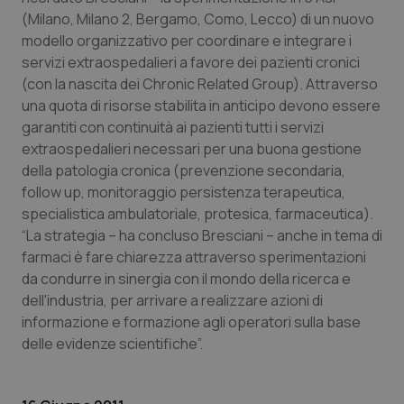
(Milano, Milano 2, Bergamo, Como, Lecco) di un nuovo
Piemonte
HIV
modello organizzativo per coordinare e integrare i
servizi extraospedalieri a favore dei pazienti cronici
Provincia Autonoma di Bolzano
Infezioni & Febbre
(con la nascita dei Chronic Related Group). Attraverso
una quota di risorse stabilita in anticipo devono essere
Provincia Autonoma di Trento
Ipertensione & Scompenso
garantiti con continuità ai pazienti tutti i servizi
extraospedalieri necessari per una buona gestione
della patologia cronica (prevenzione secondaria,
Puglia
Malattie rare
follow up, monitoraggio persistenza terapeutica,
specialistica ambulatoriale, protesica, farmaceutica).
Sardegna
Malattia di Crohn & Rettocolite Ulcerosa
“La strategia – ha concluso Bresciani – anche in tema di
farmaci è fare chiarezza attraverso sperimentazioni
Sicilia
Neuroscienze & patologie neurodegenerative
da condurre in sinergia con il mondo della ricerca e
dell'industria, per arrivare a realizzare azioni di
Toscana
Obesità
informazione e formazione agli operatori sulla base
delle evidenze scientifiche”.
Umbria
Oftalmologia