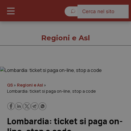
Venerdì 7 Agosto 2026
Regioni e Asl
Regioni e Asl
Cronache
QS
»
Regioni e Asl
»
Lombardia: ticket si paga on-line, stop a code
Governo e Parlamento
Regioni e Asl
Lombardia: ticket si paga on-
Lavoro e Professioni