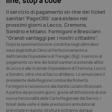
line, stop a code
Il servizio di pagamento on-line dei ticket
Scienza e Farmaci
sanitari ‘PagoCRS’ sarà esteso nei
prossimi giorni a Lecco, Cremona,
Studi e Analisi
Sondrio e Milano. Formigoni e Bresciani:
“Grandi vantaggi per i nostri cittadini”.
Lettere al direttore
Dopo la sperimentazione condotta negli ultimi dieci
mesi dagli Istituti Clinici di Perfezionamento e
Edizioni Regionali
dall'Azienda Ospedaliera di Treviglio (Bg), il servizio di
pagamento on-line dei ticket sanitari si estende all'Asl
QS Pro
di Lecco e alle Aziende Ospedaliere di Cremona, Lecco
e Sondrio, oltre che al Sacco di Milano. Lo annunciano il
Professionisti Sanitari.AI
presidente della Regione Lombardia Roberto
Formigoni e l'assessore alla Sanità Luciano Bresciani.
Abruzzo
QS Pro Gold
A partire dai prossimi giorni, grazie all'attivazione di una
nuova funzionalità della Carta Regionale dei Servizi, i
QS Club
Newsletter
Basilicata
Artrite & artrosi
ticket delle visite e delle prestazioni ambulatoriali
prenotate in queste strutture potranno dunque