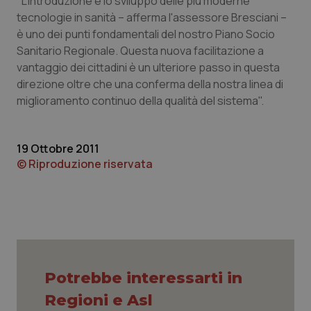
"L'introduzione e lo sviluppo delle più moderne
tecnologie in sanità – afferma l'assessore Bresciani –
Piemonte
HIV
è uno dei punti fondamentali del nostro Piano Socio
Sanitario Regionale. Questa nuova facilitazione a
Provincia Autonoma di Bolzano
Infezioni & Febbre
vantaggio dei cittadini è un ulteriore passo in questa
direzione oltre che una conferma della nostra linea di
Provincia Autonoma di Trento
Ipertensione & Scompenso
miglioramento continuo della qualità del sistema".
Puglia
Malattie rare
19 Ottobre 2011
© Riproduzione riservata
Sardegna
Malattia di Crohn & Rettocolite Ulcerosa
Sicilia
Neuroscienze & patologie neurodegenerative
Toscana
Obesità
Umbria
Oftalmologia
Potrebbe interessarti in
Regioni e Asl