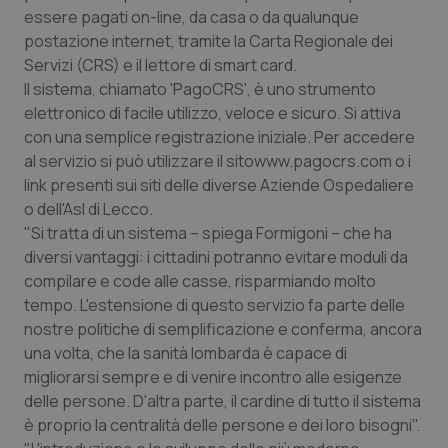
Calabria
Asma & BPCO
essere pagati on-line, da casa o da qualunque
postazione internet, tramite la Carta Regionale dei
Servizi (CRS) e il lettore di smart card.
Campania
Car-T
Il sistema, chiamato 'PagoCRS', è uno strumento
elettronico di facile utilizzo, veloce e sicuro. Si attiva
Emilia-Romagna
Colesterolo & coronaropatie
con una semplice registrazione iniziale. Per accedere
al servizio si può utilizzare il sitowww.pagocrs.com o i
Friuli Venezia Giulia
Dermatite Atopica
link presenti sui siti delle diverse Aziende Ospedaliere
o dell'Asl di Lecco.
Lazio
Diabete & glucometri
"Si tratta di un sistema – spiega Formigoni – che ha
diversi vantaggi: i cittadini potranno evitare moduli da
Liguria
Disturbi dell’umore
compilare e code alle casse, risparmiando molto
tempo. L'estensione di questo servizio fa parte delle
Lombardia
Dolore
nostre politiche di semplificazione e conferma, ancora
una volta, che la sanità lombarda è capace di
migliorarsi sempre e di venire incontro alle esigenze
Marche
Donna & Salute
delle persone. D'altra parte, il cardine di tutto il sistema
è proprio la centralità delle persone e dei loro bisogni".
Molise
Epatiti