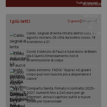
Tutti gli speciali
tracking-sites-ironfish-
www.quotidianosanita.it
4
tracking-enable
settim
I più letti
[7 giorni]
[30 giorni]
2 gior
Caldo, segnali di lenta ritirata dell'ondata: il 7
agosto restano 26 città da bollino rosso, l'8
scendono a 21
tracking-sites-ironfish-
www.quotidianosanita.it
4
session-id
settim
2 gior
Covid. Il silenzio di Fauci e il perdono di Biden.
Ma il Quinto Emendamento non è
un’ammissione di colpa
_ga
1 anno
Caldo estremo, FADOI: “Sopra i 40 gradi il
Google LLC
mes
.quotidianosanita.it
corpo può non riuscire più a disperdere il
calore”
Comparto Sanità. Firmato il contratto 2025-
2027. Aumenti fino a 240 euro per gli
infermieri, arriva il capitolo sull'IA e nuove
tutele per il personale