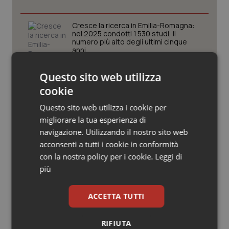
Valle D’Aosta
Oncodermatologia
Cresce la ricerca in Emilia-Romagna:
Veneto
Oncoematologia
nel 2025 condotti 1.530 studi, il
numero più alto degli ultimi cinque
anni
Oncologia & Nutrizione
Puglia. Unità di crisi sanitaria al lavoro,
Questo sito web utilizza
Psoriasi & pelle
Decaro accelera su 118, liste d’attesa
cookie
e conti
Quotidiano Cardiologia
Questo sito web utilizza i cookie per
migliorare la tua esperienza di
Farmaci. Puglia, dal 3 agosto alert
informatico per segnalare l’esistenza
navigazione. Utilizzando il nostro sito web
Quotidiano Chirurgia
di un equivalente meno costoso
acconsenti a tutti i cookie in conformità
con la nostra policy per i cookie.
Leggi di
Quotidiano Oncologia
più
Influenza. Dal 1° ottobre al via la
campagna vaccinale 2026/2027 in
Quotidiano Pediatria
Lombardia
ACCETTA TUTTI
Rene & patologie urogenitali
RIFIUTA