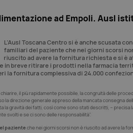
limentazione ad Empoli. Ausl isti
L’Ausl Toscana Centro si è anche scusata con 
familiari del paziente che nei giorni scorsi no
riuscito ad avere la fornitura richiesta e si è a
n breve ritirare i prodotti nella farmacia terri
eri la fornitura complessiva di 24.000 confezion
hiarire, il più rapidamente possibile, la congruità delle proc
eciso la direzione generale appreso della mancata consegna del
 la gravità dei fatti, così come sono stati descritti, – precisa 
 svolti e se ci sono delle responsabilità”.
del paziente
che nei giorni scorsi non è riuscito ad avere la for