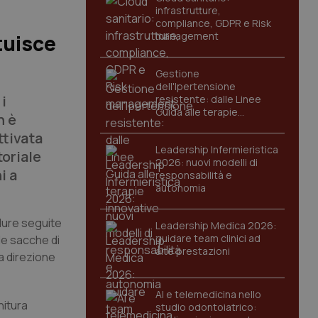
infrastrutture,
compliance, GDPR e Risk
management
tuisce
Gestione
dell'Ipertensione
i
resistente: dalle Linee
Guida alle terapie
n è
innovative
ttivata
Leadership Infermieristica
toriale
2026: nuovi modelli di
i a
responsabilità e
autonomia
edure seguite
Leadership Medica 2026:
guidare team clinici ad
le sacche di
alte prestazioni
la direzione
AI e telemedicina nello
nitura
studio odontoiatrico: