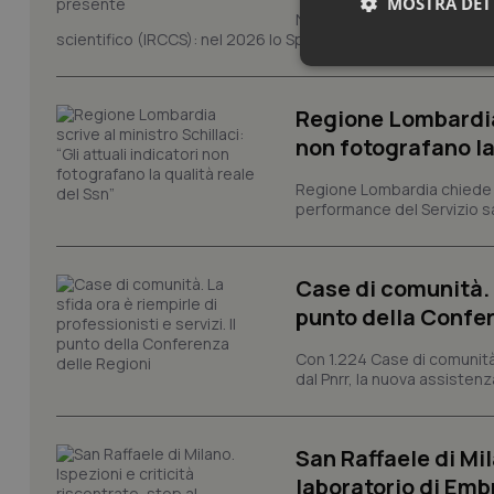
MOSTRA DET
Novant'anni dalla fondazion
scientifico (IRCCS): nel 2026 lo Spallanzani celebra due rico
Neces
Regione Lombardia s
non fotografano la
Regione Lombardia chiede al
performance del Servizio san
I cookie necessari con
Case di comunità. L
e l'accesso alle aree 
punto della Confer
Nome
VISITOR_PRIVACY_
Con 1.224 Case di comunità a
dal Pnrr, la nuova assistenza
San Raffaele di Mil
CookieScriptConse
laboratorio di Emb