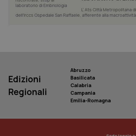
L’ Ats Città Metropolitana d
dell'Irccs Ospedale San Raffaele, afferente alla macroattività 
tracking-sites-ironf
tracking-enable
tracking-sites-ironf
session-id
_ga
Abruzzo
Edizioni
Basilicata
Calabria
Regionali
Campania
PHPSESSID
Emilia-Romagna
_ga_KM60CM4NPH
Sede legale e