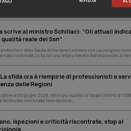
RIFIUTA
TAGLI
ACC
e e trent'anni dal riconoscimento come Istituto di ricovero e cura a 
rrenze che rappresentano l'occasione per riflettere sul...
sari
Statistici
Mar
crive al ministro Schillaci: “Gli attuali indica
 qualità reale del Ssn”
 Ministero della Salute di rivedere il sistema con cui vengono misur
itario nazionale. Lo fa con una lettera firmata dall'assessore al Welf
Necessari
Statistici
Marketing
tribuiscono a rendere fruibile il sito web abilitandone funzionalità di base quali la nav
a sfida ora è riempirle di professionisti e serviz
protette del sito. Il sito web non è in grado di funzionare correttamente senza questi coo
enza delle Regioni
Fornitore
/
Dominio
Scadenza
Descrizione
METADATA
5 mesi 4
Questo cookie viene utilizzato p
YouTube
ttive al 30 giugno 2026, 186 in più rispetto al target minimo di 1.038
settimane
scelte di consenso e privacy dell'
.youtube.com
 territoriale entra nella fase decisiva:...
interazione con il sito. Registra i
del visitatore riguardo a varie pol
impostazioni sulla privacy, garan
preferenze siano onorate nelle se
ano. Ispezioni e criticità riscontrate, stop al
nt
5 mesi 3
Questo cookie viene utilizzato da
CookieScript
settimane
Script.com per ricordare le pref
www.quotidianosanita.it
riologia
sui cookie dei visitatori. È neces