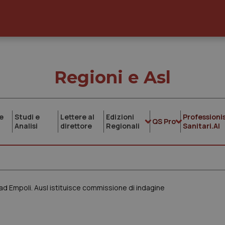
Regioni e Asl
e
Studi e
Lettere al
Edizioni
Professionis
QS Pro
Analisi
direttore
Regionali
Sanitari.AI
ad Empoli. Ausl istituisce commissione di indagine