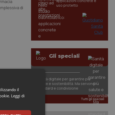
applicazioni concrete e
armacia
uso protetto
complessiva di
Gli speciali
Sanità digitale per garantire più
salute e sostenibilità. Ma servono
standard e condivisione
ilizzando il
cookie.
Leggi di
Tutti gli speciali