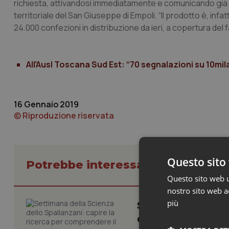
richiesta, attivandosi immediatamente e comunicando già ie
territoriale del San Giuseppe di Empoli. “Il prodotto è, infa
24.000 confezioni in distribuzione da ieri, a copertura del f
All’Ausl Toscana Sud Est: “70 segnalazioni su 10mil
16 Gennaio 2019
© Riproduzione riservata
Questo sito 
Potrebbe interessarti in Regioni 
Questo sito web ut
nostro sito web ac
più
Settimana della Sc
comprendere il pr