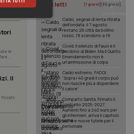
ETTA TUTTI
I più letti
[7 giorni]
[30 giorni]
carattere
keting
Caldo, segnali di lenta ritirata
dell'ondata: il 7 agosto
restano 26 città da bollino
tori
rosso, l'8 scendono a 19
Covid. Il silenzio di Fauci e il
ate le
perdono di Biden. Ma il Quinto
are...
Emendamento non è
un’ammissione di colpa
igazione sulle pagine
Caldo estremo, FADOI:
i. Il
kie.
“Sopra i 40 gradi il corpo può
non riuscire più a disperdere
il calore”
er memorizzare le
 fissato
utente per la loro
Comparto Sanità. Firmato il
 dati sul consenso
contratto 2025-2027.
itiche e
Aumenti fino a 240 euro per
tendo che le loro
gli infermieri, arriva il capitolo
ssioni future.
sull'IA e nuove tutele per il
l servizio Cookie-
personale
erenze di consenso
sario che il banner