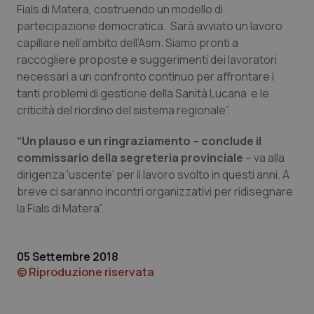
Fials di Matera, costruendo un modello di
Calabria
Asma & BPCO
partecipazione democratica. Sarà avviato un lavoro
capillare nell’ambito dell’Asm. Siamo pronti a
Campania
Car-T
raccogliere proposte e suggerimenti dei lavoratori
necessari a un confronto continuo per affrontare i
Emilia-Romagna
Colesterolo & coronaropatie
tanti problemi di gestione della Sanità Lucana e le
criticità del riordino del sistema regionale”.
Friuli Venezia Giulia
Dermatite Atopica
“Un plauso e un ringraziamento – conclude il
Lazio
Diabete & glucometri
commissario della segreteria provinciale
– va alla
dirigenza 'uscente' per il lavoro svolto in questi anni. A
breve ci saranno incontri organizzativi per ridisegnare
Liguria
Disturbi dell’umore
la Fials di Matera”.
Lombardia
Dolore
05 Settembre 2018
Marche
Donna & Salute
© Riproduzione riservata
Molise
Epatiti