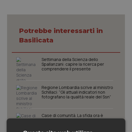
Piemonte
HIV
Provincia Autonoma di Bolzano
Infezioni & Febbre
Potrebbe interessarti in
Basilicata
Provincia Autonoma di Trento
Ipertensione & Scompenso
Puglia
Malattie rare
Settimana della Scienza dello
Spallanzani: capire la ricerca per
comprendere il presente
Sardegna
Malattia di Crohn & Rettocolite Ulcerosa
Sicilia
Neuroscienze & patologie neurodegenerative
Regione Lombardia scrive al ministro
Schillaci: “Gli attuali indicatori non
fotografano la qualità reale del Ssn”
Toscana
Obesità
Case di comunità. La sfida ora è
Umbria
Oftalmologia
riempirle di professionisti e servizi. Il
punto della Conferenza delle Regioni