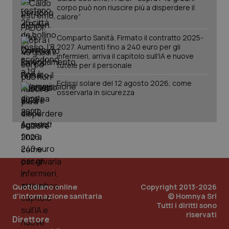
corpo può non riuscire più a disperdere il
tracking-sites-ironfish-
www.quotidianosanita.it
4
calore”
session-id
settim
2 gior
Comparto Sanità. Firmato il contratto 2025-
2027. Aumenti fino a 240 euro per gli
infermieri, arriva il capitolo sull'IA e nuove
tutele per il personale
_ga
1 anno
Google LLC
mes
.quotidianosanita.it
Eclissi solare del 12 agosto 2026, come
osservarla in sicurezza
Quotidiano online
Copyright 2013-2026
d'informazione sanitaria
© Homnya Srl
Tutti i diritti sono
riservati
Direttore