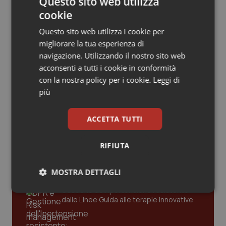
Questo sito web utilizza
Valle D’Aosta
Oncodermatologia
cookie
San Raffaele di Milano. Ispezioni e
Veneto
Oncoematologia
criticità riscontrate, stop al
Questo sito web utilizza i cookie per
laboratorio di Embriologia
migliorare la tua esperienza di
Oncologia & Nutrizione
navigazione. Utilizzando il nostro sito web
acconsenti a tutti i cookie in conformità
Psoriasi & pelle
con la nostra policy per i cookie.
Leggi di
più
Ultime analisi e review da QS Pro
Quotidiano Cardiologia
Gold
ACCETTA TUTTI
Quotidiano Chirurgia
Cloud sanitario: infrastrutture,
RIFIUTA
compliance, GDPR e Risk management
Quotidiano Oncologia
MOSTRA DETTAGLI
Quotidiano Pediatria
Gestione dell'Ipertensione resistente:
Necessari
Statistici
Marketing
dalle Linee Guida alle terapie innovative
Rene & patologie urogenitali