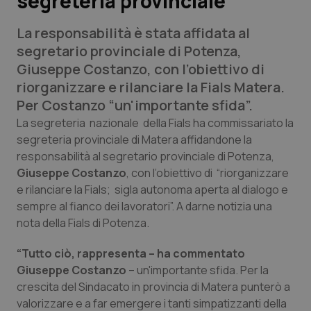
segreteria provinciale
La responsabilità è stata affidata al
Scienza e Farmaci
segretario provinciale di Potenza,
Giuseppe Costanzo, con l’obiettivo di
Studi e Analisi
riorganizzare e rilanciare la Fials Matera.
Per Costanzo “un'importante sfida”.
Lettere al direttore
La segreteria nazionale della Fials ha commissariato la
segreteria provinciale di Matera affidandone la
Edizioni Regionali
responsabilità al segretario provinciale di Potenza,
Giuseppe Costanzo
, con l’obiettivo di “riorganizzare
QS Pro
e rilanciare la Fials; sigla autonoma aperta al dialogo e
sempre al fianco dei lavoratori”. A darne notizia una
Professionisti Sanitari.AI
nota della Fials di Potenza.
Abruzzo
QS Pro Gold
“Tutto ciò, rappresenta – ha commentato
Giuseppe Costanzo
– un'importante sfida. Per la
QS Club
Newsletter
Basilicata
Artrite & artrosi
crescita del Sindacato in provincia di Matera punterò a
valorizzare e a far emergere i tanti simpatizzanti della