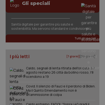
Gli speciali
Sanità digitale per garantire più salute e
CookieScriptConsent
5 mesi
CookieScript
sostenibilità. Ma servono standard e condivisione
settim
www.quotidianosanita.it
Tutti gli speciali
I più letti
[7 giorni]
[30 giorni]
Caldo, segnali di lenta ritirata dell'ondata: il 7
agosto restano 26 città da bollino rosso, l'8
scendono a 19
tracking-sites-ironfish-
www.quotidianosanita.it
4
Covid. Il silenzio di Fauci e il perdono di Biden.
tracking-enable
settim
Ma il Quinto Emendamento non è
2 gior
un’ammissione di colpa
Caldo estremo, FADOI: “Sopra i 40 gradi il