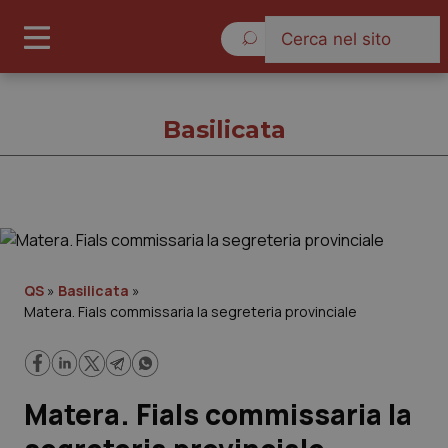
Venerdì 7 Agosto 2026
Basilicata
Basilicata
Cronache
QS
»
Basilicata
»
Matera. Fials commissaria la segreteria provinciale
Governo e Parlamento
Regioni e Asl
Matera. Fials commissaria la
Lavoro e Professioni