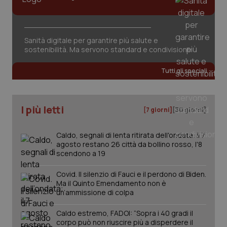
Sanità digitale per garantire più salute e
sostenibilità. Ma servono standard e condivisione
tracking-sites-ironfish-
www.quotidianosanita.it
4
Tutti gli speciali
tracking-enable
settim
2 gior
I più letti
[7 giorni]
[30 giorni]
tracking-sites-ironfish-
www.quotidianosanita.it
4
session-id
settim
Caldo, segnali di lenta ritirata dell'ondata: il 7
2 gior
agosto restano 26 città da bollino rosso, l'8
scendono a 19
Covid. Il silenzio di Fauci e il perdono di Biden.
_ga
1 anno
Google LLC
Ma il Quinto Emendamento non è
mes
.quotidianosanita.it
un’ammissione di colpa
Caldo estremo, FADOI: “Sopra i 40 gradi il
corpo può non riuscire più a disperdere il