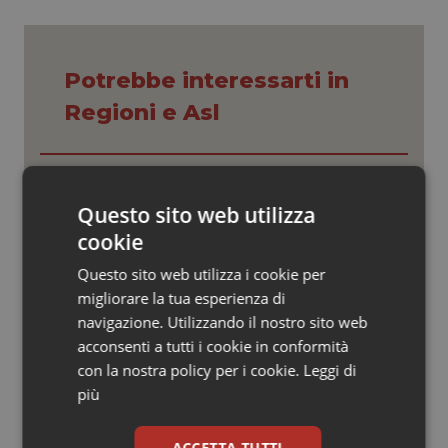
Valle D’Aosta
Oncodermatologia
Veneto
Oncoematologia
Potrebbe interessarti in
Oncologia & Nutrizione
Regioni e Asl
Psoriasi & pelle
Settimana della Scienza dello
Spallanzani: capire la ricerca per
Quotidiano Cardiologia
comprendere il presente
Questo sito web utilizza
cookie
Quotidiano Chirurgia
Regione Lombardia scrive al ministro
Questo sito web utilizza i cookie per
Schillaci: “Gli attuali indicatori non
migliorare la tua esperienza di
fotografano la qualità reale del Ssn”
Quotidiano Oncologia
navigazione. Utilizzando il nostro sito web
acconsenti a tutti i cookie in conformità
Quotidiano Pediatria
Case di comunità. La sfida ora è
con la nostra policy per i cookie.
Leggi di
riempirle di professionisti e servizi. Il
più
punto della Conferenza delle Regioni
Rene & patologie urogenitali
ACCETTA TUTTI