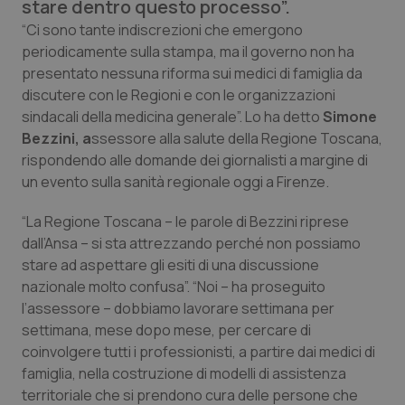
stare dentro questo processo”.
Calabria
Asma & BPCO
“Ci sono tante indiscrezioni che emergono
periodicamente sulla stampa, ma il governo non ha
Campania
Car-T
presentato nessuna riforma sui medici di famiglia da
discutere con le Regioni e con le organizzazioni
Emilia-Romagna
Colesterolo & coronaropatie
sindacali della medicina generale”. Lo ha detto
Simone
Bezzini, a
ssessore alla salute della Regione Toscana,
Friuli Venezia Giulia
Dermatite Atopica
rispondendo alle domande dei giornalisti a margine di
un evento sulla sanità regionale oggi a Firenze.
Lazio
Diabete & glucometri
“La Regione Toscana – le parole di Bezzini riprese
dall
’Ansa
– si sta attrezzando perché non possiamo
Liguria
Disturbi dell’umore
stare ad aspettare gli esiti di una discussione
nazionale molto confusa”. “Noi – ha proseguito
Lombardia
Dolore
l’assessore – dobbiamo lavorare settimana per
settimana, mese dopo mese, per cercare di
Marche
Donna & Salute
coinvolgere tutti i professionisti, a partire dai medici di
famiglia, nella costruzione di modelli di assistenza
Molise
Epatiti
territoriale che si prendono cura delle persone che