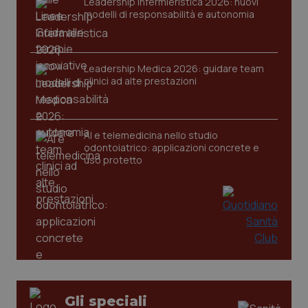
VISITOR_PRIVACY_METADATA
5 mesi
Leadership Infermieristica 2026: nuovi
YouTube
settim
.youtube.com
modelli di responsabilità e autonomia
Leadership Medica 2026: guidare team
clinici ad alte prestazioni
AI e telemedicina nello studio
odontoiatrico: applicazioni concrete e
uso protetto
CookieScriptConsent
5 mesi
CookieScript
settim
www.quotidianosanita.it
Gli speciali