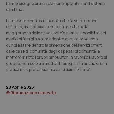
hanno bisogno di una relazione ripetuta con il sistema
Piemonte
HIV
sanitario”.
L’assessore non ha nascosto che “a volte ci sono
Provincia Autonoma di Bolzano
Infezioni & Febbre
difficoltà, ma dobbiamo riscontrare che nella
maggioranza delle situazioni c’è piena disponibilità dei
Provincia Autonoma di Trento
Ipertensione & Scompenso
medici di famiglia a stare dentro questo processo,
quindi a stare dentro la dimensione dei servizi offerti
Puglia
Malattie rare
dalle case di comunità, dagli ospedali di comunità, a
mettere in rete i propri ambulatori, a favorire il lavoro di
Sardegna
Malattia di Crohn & Rettocolite Ulcerosa
gruppo, non solo tra medici di famiglia, ma anche di una
pratica multiprofessionale e multidisciplinare”.
Sicilia
Neuroscienze & patologie neurodegenerative
28 Aprile 2025
Toscana
Obesità
© Riproduzione riservata
Umbria
Oftalmologia