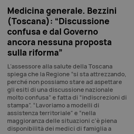
Medicina generale. Bezzini
Scienza e Farmaci
(Toscana): “Discussione
confusa e dal Governo
Studi e Analisi
ancora nessuna proposta
Lettere al direttore
sulla riforma”
Edizioni Regionali
L’assessore alla salute della Toscana
spiega che la Regione “si sta attrezzando,
QS Pro
perché non possiamo stare ad aspettare
gli esiti di una discussione nazionale
Professionisti Sanitari.AI
molto confusa” e fatta di “indiscrezioni di
stampa”. “Lavoriamo a modelli di
Abruzzo
QS Pro Gold
assistenza territoriale” e “nella
maggioranza delle situazioni c’è piena
QS Club
Newsletter
Basilicata
Artrite & artrosi
disponibilità dei medici di famiglia a