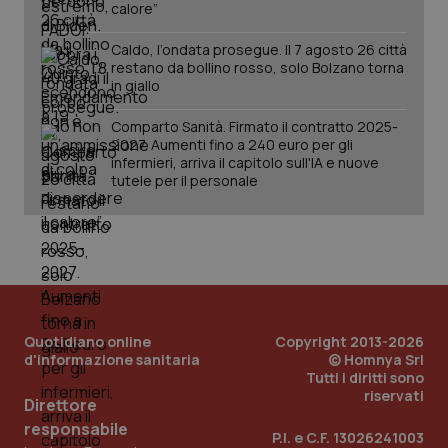
calore”
Caldo, l’ondata prosegue. Il 7 agosto 26 città
restano da bollino rosso, solo Bolzano torna
in giallo
Comparto Sanità. Firmato il contratto 2025-
2027. Aumenti fino a 240 euro per gli
infermieri, arriva il capitolo sull'IA e nuove
tutele per il personale
Quotidiano online
Copyright 2013-2026
d'informazione sanitaria
© Homnya Srl
Tutti i diritti sono
riservati
Direttore
PHPSESSID
Sessio
PHP.net
responsabile
www.quotidianosanita.it
P.I. e C.F. 13026241003