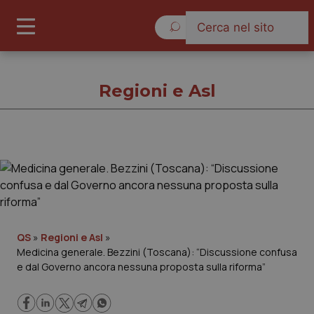
Domenica 9 Agosto 2026
Regioni e Asl
Regioni e Asl
Cronache
Governo e Parlamento
QS
»
Regioni e Asl
»
Medicina generale. Bezzini (Toscana): “Discussione confusa
e dal Governo ancora nessuna proposta sulla riforma”
Regioni e Asl
Lavoro e Professioni