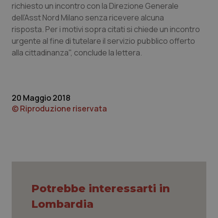
richiesto un incontro con la Direzione Generale
Piemonte
HIV
dell’Asst Nord Milano senza ricevere alcuna
risposta. Per i motivi sopra citati si chiede un incontro
urgente al fine di tutelare il servizio pubblico offerto
Provincia Autonoma di Bolzano
Infezioni & Febbre
alla cittadinanza", conclude la lettera.
Provincia Autonoma di Trento
Ipertensione & Scompenso
Puglia
Malattie rare
20 Maggio 2018
© Riproduzione riservata
Sardegna
Malattia di Crohn & Rettocolite Ulcerosa
Sicilia
Neuroscienze & patologie neurodegenerative
Toscana
Obesità
Potrebbe interessarti in
Umbria
Oftalmologia
Lombardia