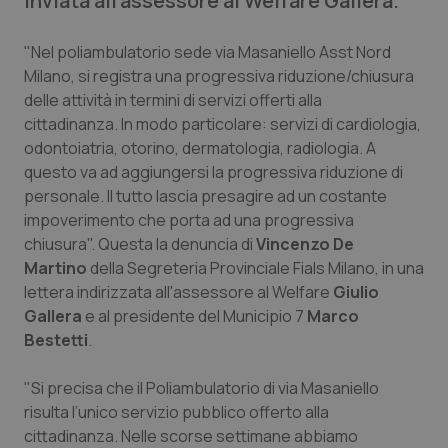
inviata all'assessore al Welfare Gallera.
Calabria
Asma & BPCO
"Nel poliambulatorio sede via Masaniello Asst Nord
Campania
Car-T
Milano, si registra una progressiva riduzione/chiusura
delle attività in termini di servizi offerti alla
Emilia-Romagna
Colesterolo & coronaropatie
cittadinanza. In modo particolare: servizi di cardiologia,
odontoiatria, otorino, dermatologia, radiologia. A
Friuli Venezia Giulia
Dermatite Atopica
questo va ad aggiungersi la progressiva riduzione di
personale. Il tutto lascia presagire ad un costante
impoverimento che porta ad una progressiva
Lazio
Diabete & glucometri
chiusura". Questa la denuncia di
Vincenzo De
Martino
della Segreteria Provinciale Fials Milano, in una
Liguria
Disturbi dell’umore
lettera indirizzata all'assessore al Welfare
Giulio
Gallera
e al presidente del Municipio 7
Marco
Lombardia
Dolore
Bestetti
.
Marche
Donna & Salute
"Si precisa che il Poliambulatorio di via Masaniello
risulta l’unico servizio pubblico offerto alla
Molise
Epatiti
cittadinanza. Nelle scorse settimane abbiamo