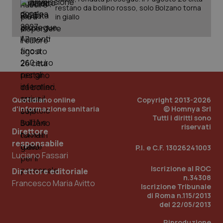
restano da bollino rosso, solo Bolzano torna
in giallo
Quotidiano online
Copyright 2013-2026
d'informazione sanitaria
© Homnya Srl
Tutti i diritti sono
riservati
Direttore
responsabile
P.I. e C.F. 13026241003
Luciano Fassari
Iscrizione al ROC
Direttore editoriale
PHPSESSID
Sessio
PHP.net
n.34308
www.quotidianosanita.it
Francesco Maria Avitto
Iscrizione Tribunale
di Roma n.115/2013
del 22/05/2013
Riproduzione