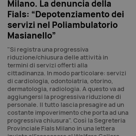
Milano. La denuncia della
Fials: “Depotenziamento dei
Scienza e Farmaci
servizi nel Poliambulatorio
Studi e Analisi
Masianello”
Lettere al direttore
"Si registra una progressiva
riduzione/chiusura delle attività in
Edizioni Regionali
termini di servizi offerti alla
cittadinanza. In modo particolare: servizi
QS Pro
di cardiologia, odontoiatria, otorino,
dermatologia, radiologia. A questo va ad
Professionisti Sanitari.AI
aggiungersi la progressiva riduzione di
personale. Il tutto lascia presagire ad un
Abruzzo
QS Pro Gold
costante impoverimento che porta ad una
progressiva chiusura". Così la Segreteria
QS Club
Newsletter
Basilicata
Artrite & artrosi
Provinciale Fials Milano in una lettera