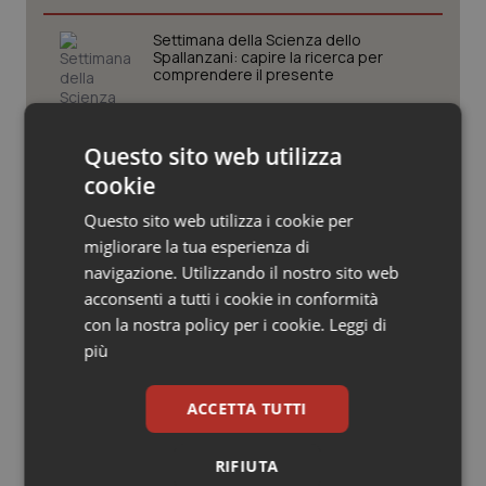
Valle D’Aosta
Oncodermatologia
Settimana della Scienza dello
Veneto
Oncoematologia
Spallanzani: capire la ricerca per
comprendere il presente
Oncologia & Nutrizione
Regione Lombardia scrive al ministro
Questo sito web utilizza
Schillaci: “Gli attuali indicatori non
Psoriasi & pelle
fotografano la qualità reale del Ssn”
cookie
Questo sito web utilizza i cookie per
Quotidiano Cardiologia
migliorare la tua esperienza di
Case di comunità. La sfida ora è
riempirle di professionisti e servizi. Il
navigazione. Utilizzando il nostro sito web
punto della Conferenza delle Regioni
Quotidiano Chirurgia
acconsenti a tutti i cookie in conformità
con la nostra policy per i cookie.
Leggi di
Quotidiano Oncologia
San Raffaele di Milano. Ispezioni e
più
criticità riscontrate, stop al
laboratorio di Embriologia
Quotidiano Pediatria
ACCETTA TUTTI
Rene & patologie urogenitali
RIFIUTA