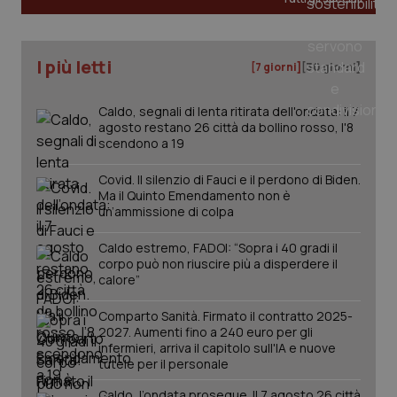
tracking-sites-ironfish-
www.quotidianosanita.it
4
I più letti
tracking-enable
settim
[7 giorni]
[30 giorni]
2 gior
Caldo, segnali di lenta ritirata dell'ondata: il 7
agosto restano 26 città da bollino rosso, l'8
scendono a 19
tracking-sites-ironfish-
www.quotidianosanita.it
4
session-id
settim
2 gior
Covid. Il silenzio di Fauci e il perdono di Biden.
Ma il Quinto Emendamento non è
un’ammissione di colpa
Caldo estremo, FADOI: “Sopra i 40 gradi il
_ga
1 anno
Google LLC
corpo può non riuscire più a disperdere il
mes
.quotidianosanita.it
calore”
Comparto Sanità. Firmato il contratto 2025-
2027. Aumenti fino a 240 euro per gli
infermieri, arriva il capitolo sull'IA e nuove
tutele per il personale
Caldo, l’ondata prosegue. Il 7 agosto 26 città