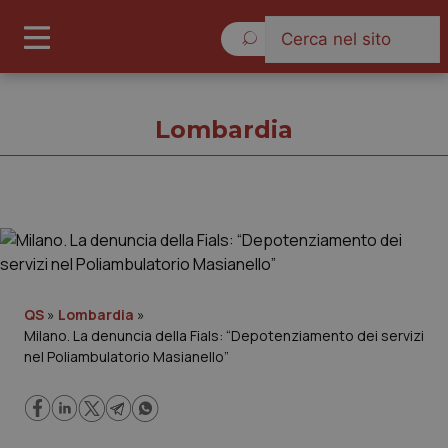
Domenica 9 Agosto 2026
Lombardia
Lombardia
Cronache
QS
»
Lombardia
»
Milano. La denuncia della Fials: “Depotenziamento dei servizi
Governo e Parlamento
nel Poliambulatorio Masianello”
Regioni e Asl
Lavoro e Professioni