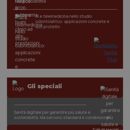
AI e telemedicina nello studio
odontoiatrico: applicazioni concrete e
uso protetto
CookieScriptConsent
5 mesi
CookieScript
settim
www.quotidianosanita.it
Gli speciali
Sanità digitale per garantire più salute e
sostenibilità. Ma servono standard e condivisione
Tutti gli speciali