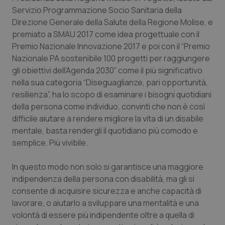
Valle D’Aosta
Oncodermatologia
Servizio Programmazione Socio Sanitaria della
Direzione Generale della Salute della Regione Molise, e
Veneto
Oncoematologia
premiato a SMAU 2017 come idea progettuale con il
Premio Nazionale Innovazione 2017 e poi con il “Premio
Oncologia & Nutrizione
Nazionale PA sostenibile 100 progetti per raggiungere
gli obiettivi dell’Agenda 2030” come il più significativo
Psoriasi & pelle
nella sua categoria “Diseguaglianze, pari opportunità,
resilienza”, ha lo scopo di esaminare i bisogni quotidiani
Quotidiano Cardiologia
della persona come individuo, convinti che non è così
difficile aiutare a rendere migliore la vita di un disabile
mentale, basta rendergli il quotidiano più comodo e
Quotidiano Chirurgia
semplice. Più vivibile.
Quotidiano Oncologia
In questo modo non solo si garantisce una maggiore
indipendenza della persona con disabilità, ma gli si
Quotidiano Pediatria
consente di acquisire sicurezza e anche capacità di
lavorare, o aiutarlo a sviluppare una mentalità e una
Rene & patologie urogenitali
volontà di essere più indipendente oltre a quella di