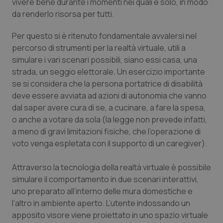
vivere bene durante i momenti nei quali è solo, in modo
Salute orale & impianti
da renderlo risorsa per tutti.
Per questo si è ritenuto fondamentale avvalersi nel
Sangue & coagulazione
percorso di strumenti per la realtà virtuale, utili a
simulare i vari scenari possibili, siano essi casa, una
Tiroide
strada, un seggio elettorale. Un esercizio importante
se si considera che la persona portatrice di disabilità
Tumore al seno
deve essere avviata ad azioni di autonomia che vanno
dal saper avere cura di se, a cucinare, a fare la spesa,
Tumore ovarico
o anche a votare da sola (la legge non prevede infatti,
a meno di gravi limitazioni fisiche, che l’operazione di
Tumori del Polmone & Testa Collo
voto venga espletata con il supporto di un caregiver).
Tumori gastrointestinali
Attraverso la tecnologia della realtà virtuale è possibile
simulare il comportamento in due scenari interattivi,
uno preparato all’interno delle mura domestiche e
Ulcera & Reflusso
l’altro in ambiente aperto. L’utente indossando un
apposito visore viene proiettato in uno spazio virtuale
Vaccini