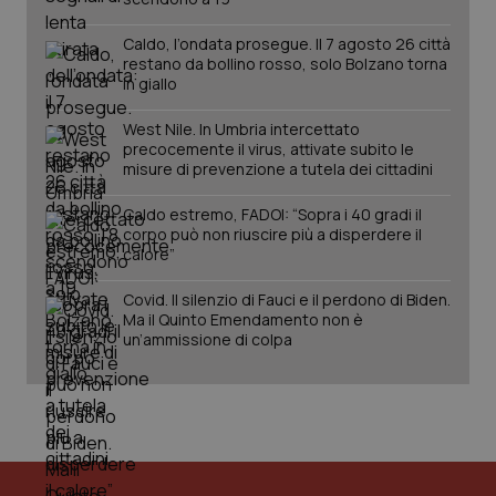
You
YSC
Sessione
Que
Google LLC
Caldo, l’ondata prosegue. Il 7 agosto 26 città
imp
.youtube.com
restano da bollino rosso, solo Bolzano torna
You
in giallo
ten
vis
vid
West Nile. In Umbria intercettato
__Secure-
.youtube.com
5 mesi 4
Que
precocemente il virus, attivate subito le
ROLLOUT_TOKEN
settimane
imp
misure di prevenzione a tutela dei cittadini
You
ges
del
Caldo estremo, FADOI: “Sopra i 40 gradi il
e d
corpo può non riuscire più a disperdere il
per
calore”
del
ute
Covid. Il silenzio di Fauci e il perdono di Biden.
tracking-sites-
www.quotidianosanita.it
4
Que
Ma il Quinto Emendamento non è
ironfish-tracking-
settimane
imp
named-enable
2 giorni
dal
un’ammissione di colpa
per 
sis
sol
ute
ide
Wel