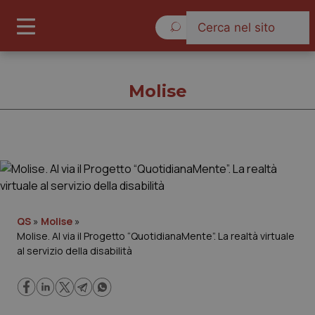
Lunedì 10 Agosto 2026
Molise
Molise
Cronache
QS
»
Molise
»
Molise. Al via il Progetto “QuotidianaMente”. La realtà virtuale
Governo e Parlamento
al servizio della disabilità
Regioni e Asl
Lavoro e Professioni