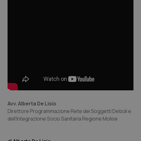
CookieScriptConsent
5 mesi
CookieScript
settim
www.quotidianosanita.it
Avv. Alberta De Lisio
Direttore Programmazione Rete dei Soggetti Deboli e
dell’Integrazione Socio Sanitaria Regione Molise
tracking-sites-ironfish-
www.quotidianosanita.it
4
tracking-enable
settim
2 gior