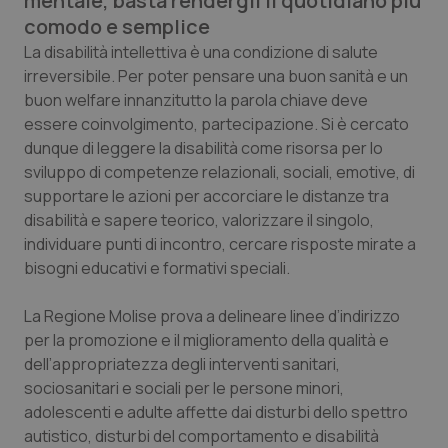
mentale, basta rendergli il quotidiano più
Calabria
Asma & BPCO
comodo e semplice
La disabilità intellettiva è una condizione di salute
Campania
Car-T
irreversibile. Per poter pensare una buon sanità e un
buon welfare innanzitutto la parola chiave deve
Emilia-Romagna
Colesterolo & coronaropatie
essere coinvolgimento, partecipazione. Si è cercato
dunque di leggere la disabilità come risorsa per lo
Friuli Venezia Giulia
Dermatite Atopica
sviluppo di competenze relazionali, sociali, emotive, di
supportare le azioni per accorciare le distanze tra
disabilità e sapere teorico, valorizzare il singolo,
Lazio
Diabete & glucometri
individuare punti di incontro, cercare risposte mirate a
bisogni educativi e formativi speciali.
Liguria
Disturbi dell’umore
La Regione Molise prova a delineare linee d’indirizzo
Lombardia
Dolore
per la promozione e il miglioramento della qualità e
dell’appropriatezza degli interventi sanitari,
Marche
Donna & Salute
sociosanitari e sociali per le persone minori,
adolescenti e adulte affette dai disturbi dello spettro
Molise
Epatiti
autistico, disturbi del comportamento e disabilità