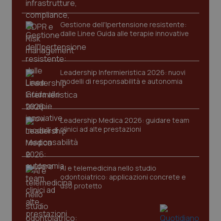
Gestione dell'Ipertensione resistente:
dalle Linee Guida alle terapie innovative
Leadership Infermieristica 2026: nuovi
modelli di responsabilità e autonomia
_ga_KM60CM4NPH
.quotidianosanita.it
1 anno
mes
Leadership Medica 2026: guidare team
clinici ad alte prestazioni
AI e telemedicina nello studio
odontoiatrico: applicazioni concrete e
Fornitore
/
Nome
Scadenza
Descrizion
uso protetto
Dominio
Nome
Fornitore
/
Dominio
Scadenza
Des
_ga_0VMQEQKQ1N
.quotidianosanita.it
1 anno 1
Questo
mese
cookie
VISITOR_INFO1_LIVE
5 mesi 4
Que
Google LLC
viene
settimane
imp
.youtube.com