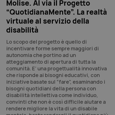
Molise. Al via il Progetto
“QuotidianaMente”. La realtà
Scienza e Farmaci
virtuale al servizio della
Studi e Analisi
disabilità
Lettere al direttore
Lo scopo del progetto è quello di
incentivare forme sempre maggiori di
Edizioni Regionali
autonomia che portino ad un
atteggiamento di apertura di tutta la
QS Pro
comunità. E’ una progettualità innovativa
che risponde ai bisogni educativi, con
Professionisti Sanitari.AI
iniziative basate sul “fare”, esaminando i
bisogni quotidiani della persona con
Abruzzo
QS Pro Gold
disabilità intellettiva come individuo,
convinti che non è così difficile aiutare a
QS Club
Newsletter
Basilicata
Artrite & artrosi
rendere migliore la vita di un disabile