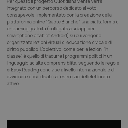
Per questo il progetto QuotidianaMente verrà
integrato con un percorso dedicato al voto
consapevole, implementato con la creazione della
piattaforma online “Quote Bianche”: una piattaforma di
e-learning gratuita (collegata a un’app per
smartphone e tablet Android) su cui vengono
Necessari
Statistici
Marketing
organizzate lezioni virtuali di educazione civica e di
I cookie necessari contribuiscono a rendere fruibile il
diritto pubblico. L’obiettivo, come per le lezioni “in
sito web abilitandone funzionalità di base quali la
classe”, è quello di tradurre i programmi politici in un
navigazione sulle pagine e l'accesso alle aree
protette del sito. Il sito web non è in grado di
linguaggio ad alta comprensibilità, seguendo le regole
funzionare correttamente senza questi cookie.
di Easy Reading condivise a livello internazionale e di
Nome
Fornitore
/
Dominio
Scaden
avvicinare così i disabili all’esercizio dell’elettorato
attivo.
VISITOR_PRIVACY_METADATA
5 mesi
YouTube
settim
.youtube.com