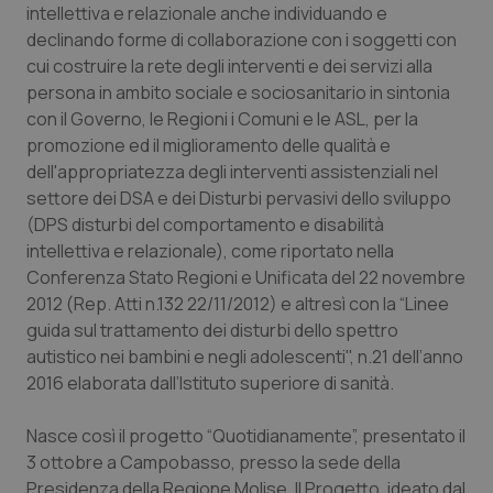
intellettiva e relazionale anche individuando e
Piemonte
HIV
declinando forme di collaborazione con i soggetti con
cui costruire la rete degli interventi e dei servizi alla
persona in ambito sociale e sociosanitario in sintonia
Provincia Autonoma di Bolzano
Infezioni & Febbre
con il Governo, le Regioni i Comuni e le ASL, per la
promozione ed il miglioramento delle qualità e
Provincia Autonoma di Trento
Ipertensione & Scompenso
dell'appropriatezza degli interventi assistenziali nel
settore dei DSA e dei Disturbi pervasivi dello sviluppo
Puglia
Malattie rare
(DPS disturbi del comportamento e disabilità
intellettiva e relazionale), come riportato nella
Sardegna
Malattia di Crohn & Rettocolite Ulcerosa
Conferenza Stato Regioni e Unificata del 22 novembre
2012 (Rep. Atti n.132 22/11/2012) e altresì con la “Linee
Sicilia
Neuroscienze & patologie neurodegenerative
guida sul trattamento dei disturbi dello spettro
autistico nei bambini e negli adolescenti", n.21 dell’anno
Toscana
Obesità
2016 elaborata dall’Istituto superiore di sanità.
Nasce così il progetto “Quotidianamente”, presentato il
Umbria
Oftalmologia
3 ottobre a Campobasso, presso la sede della
Presidenza della Regione Molise. Il Progetto, ideato dal