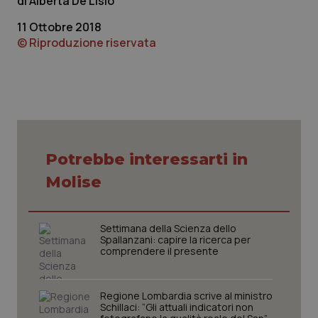
Alberta De Lisio
11 Ottobre 2018
© Riproduzione riservata
tracking-sites-ironfish-
www.quotidianosanita.it
4
session-id
settim
2 gior
_ga
1 anno
Google LLC
mes
.quotidianosanita.it
Potrebbe interessarti in
Molise
Settimana della Scienza dello
Spallanzani: capire la ricerca per
comprendere il presente
Regione Lombardia scrive al ministro
Schillaci: “Gli attuali indicatori non