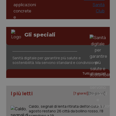
utilizzato
You
da Google
ten
Analytics
pre
per
del
mantener
vid
lo stato
inco
della
può
sessione.
det
vis
web
Gli speciali
uti
nuo
ver
dell
You
Sanità digitale per garantire più salute e
__Secure-YNID
.youtube.com
5 mesi 4
Que
sostenibilità. Ma servono standard e condivisione
settimane
imp
You
ten
Tutti gli speciali
pre
del
vid
inco
può
det
I più letti
[7 giorni]
[30 giorni]
vis
web
uti
Caldo, segnali di lenta ritirata dell'ondata: il 7
nuo
ver
agosto restano 26 città da bollino rosso, l'8
dell
scendono a 19