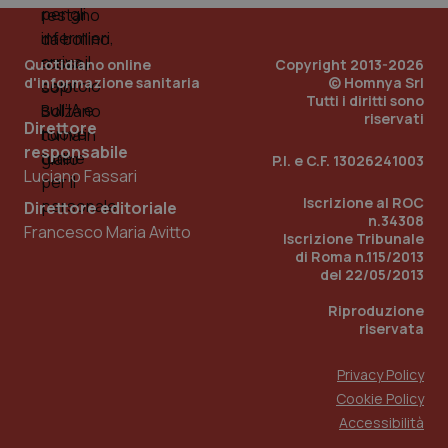
PHPSESSID
Sessio
PHP.net
Quotidiano online
Copyright 2013-2026
www.quotidianosanita.it
d'informazione sanitaria
© Homnya Srl
Tutti i diritti sono
riservati
Direttore
responsabile
P.I. e C.F. 13026241003
Luciano Fassari
Iscrizione al ROC
Direttore editoriale
n.34308
Francesco Maria Avitto
Iscrizione Tribunale
di Roma n.115/2013
del 22/05/2013
Riproduzione
riservata
Privacy Policy
Cookie Policy
_ga_KM60CM4NPH
.quotidianosanita.it
1 anno
Accessibilità
mes