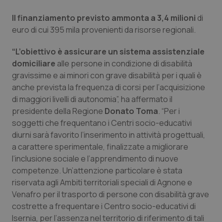
Calabria
Asma & BPCO
Il finanziamento previsto ammonta a 3,4 milioni
di
euro di cui 395 mila provenienti da risorse regionali.
Campania
Car-T
“L’obiettivo è assicurare un sistema assistenziale
Emilia-Romagna
Colesterolo & coronaropatie
domiciliare
alle persone in condizione di disabilità
gravissime e ai minori con grave disabilità per i quali è
Friuli Venezia Giulia
Dermatite Atopica
anche prevista la frequenza di corsi per l’acquisizione
di maggiori livelli di autonomia”, ha affermato il
Lazio
Diabete & glucometri
presidente della Regione
Donato Toma
. “Per i
soggetti che frequentano i Centri socio-educativi
diurni sarà favorito l’inserimento in attività progettuali,
Liguria
Disturbi dell’umore
a carattere sperimentale, finalizzate a migliorare
l’inclusione sociale e l’apprendimento di nuove
Lombardia
Dolore
competenze. Un’attenzione particolare è stata
riservata agli Ambiti territoriali speciali di Agnone e
Marche
Donna & Salute
Venafro per il trasporto di persone con disabilità grave
costrette a frequentare i Centro socio-educativi di
Molise
Epatiti
Isernia, per l’assenza nel territorio di riferimento di tali