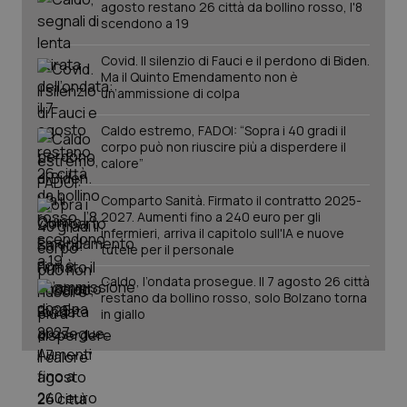
agosto restano 26 città da bollino rosso, l'8
mes
.quotidianosanita.it
scendono a 19
Covid. Il silenzio di Fauci e il perdono di Biden.
Ma il Quinto Emendamento non è
un’ammissione di colpa
Caldo estremo, FADOI: “Sopra i 40 gradi il
corpo può non riuscire più a disperdere il
calore”
Comparto Sanità. Firmato il contratto 2025-
2027. Aumenti fino a 240 euro per gli
infermieri, arriva il capitolo sull'IA e nuove
tutele per il personale
Caldo, l’ondata prosegue. Il 7 agosto 26 città
restano da bollino rosso, solo Bolzano torna
in giallo