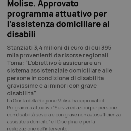
Molise. Approvato
programma attuativo per
Scienza e Farmaci
l’assistenza domiciliare ai
Studi e Analisi
disabili
Lettere al direttore
Stanziati 3,4 milioni di euro di cui 395
mila provenienti da risorse regionali.
Edizioni Regionali
Toma: “L’obiettivo è assicurare un
sistema assistenziale domiciliare alle
QS Pro
persone in condizione di disabilità
gravissime e ai minori con grave
Professionisti Sanitari.AI
disabilità”
La Giunta della Regione Molise ha approvato il
Abruzzo
QS Pro Gold
Programma attuativo “Servizi ed azioni per persone
con disabilità severa e con grave non autosufficienza
QS Club
Newsletter
Basilicata
Artrite & artrosi
assistite a domicilio” e il Disciplinare per la
realizzazione dell’intervento.