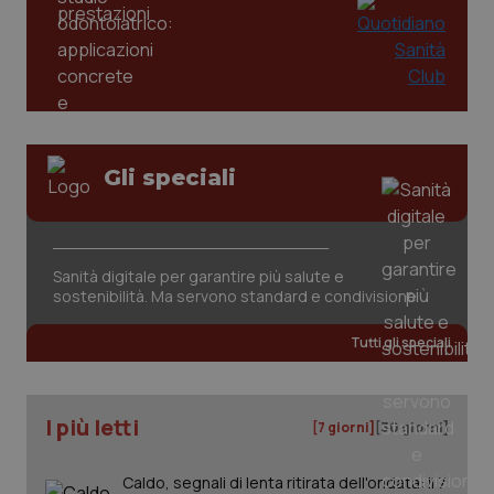
Gli speciali
tracking-sites-ironfish-
www.quotidianosanita.it
4
tracking-enable
settim
2 gior
Sanità digitale per garantire più salute e
sostenibilità. Ma servono standard e condivisione
Tutti gli speciali
tracking-sites-ironfish-
www.quotidianosanita.it
4
session-id
settim
2 gior
I più letti
[7 giorni]
[30 giorni]
Caldo, segnali di lenta ritirata dell'ondata: il 7
_ga
1 anno
Google LLC