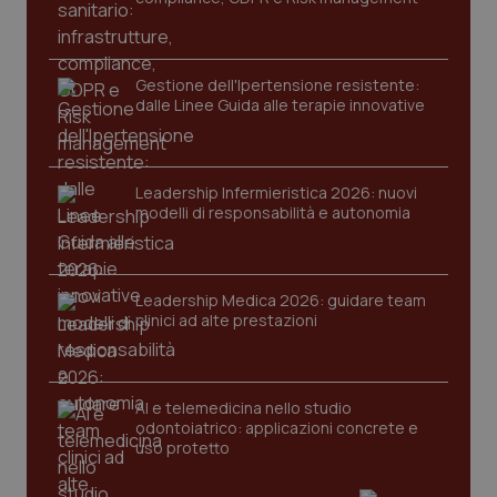
protette del sito. Il sito web non è in grado di
funzionare correttamente senza questi cookie.
Nome
Fornitore
/
Dominio
Scaden
Gestione dell'Ipertensione resistente:
VISITOR_PRIVACY_METADATA
5 mesi
YouTube
dalle Linee Guida alle terapie innovative
settim
.youtube.com
Leadership Infermieristica 2026: nuovi
modelli di responsabilità e autonomia
Leadership Medica 2026: guidare team
clinici ad alte prestazioni
AI e telemedicina nello studio
odontoiatrico: applicazioni concrete e
uso protetto
CookieScriptConsent
5 mesi
CookieScript
settim
www.quotidianosanita.it