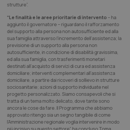
strutture”.
Piemonte
HIV
“Le finalità e le aree prioritarie di intervento
– ha
aggiunto il governatore – riguardano il rafforzamento
Provincia Autonoma di Bolzano
Infezioni & Febbre
del supporto alla persona non autosufficiente ed alla
sua famiglia attraverso l’incremento dell’assistenza; la
Provincia Autonoma di Trento
Ipertensione & Scompenso
previsione di un supporto alla persona non
autosufficiente, in condizione di disabilità gravissima,
Puglia
Malattie rare
ed alla sua famiglia, con trasferimenti monetari
destinati all’acquisto di servizi di cura ed assistenza
Sardegna
Malattia di Crohn & Rettocolite Ulcerosa
domiciliare; interventi complementari all’assistenza
domiciliare, a partire dai ricoveri di sollievo in strutture
Sicilia
Neuroscienze & patologie neurodegenerative
sociosanitarie; azioni di supporto individuate nel
progetto personalizzato. Siamo consapevoli che si
Toscana
Obesità
tratta di un tema molto delicato, dove tante sono
ancora le cose da fare. Il Programma che abbiamo
approvato ritengo sia un segno tangibile di come
Umbria
Oftalmologia
l’Amministrazione regionale voglia intervenire in modo
più incisivo su questo settore”, ha concluso Toma.