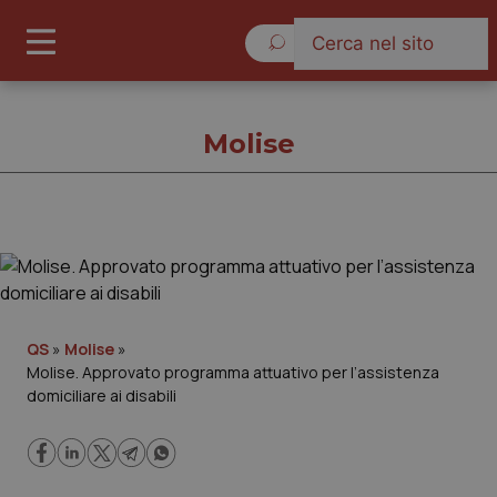
Sabato 8 Agosto 2026
Molise
Molise
Cronache
QS
»
Molise
»
Molise. Approvato programma attuativo per l’assistenza
Governo e Parlamento
domiciliare ai disabili
Regioni e Asl
Lavoro e Professioni