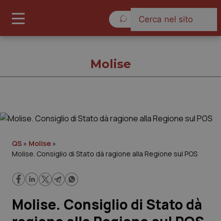
Giovedì 6 Agosto 2026
Molise
Molise
Cronache
QS
»
Molise
»
Molise. Consiglio di Stato dà ragione alla Regione sul POS
Governo e Parlamento
Regioni e Asl
Molise. Consiglio di Stato dà
Lavoro e Professioni