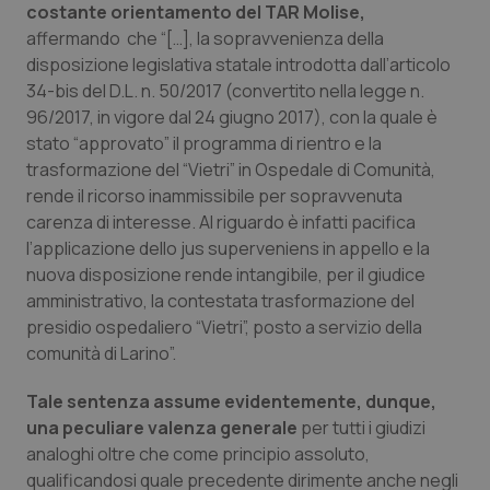
costante orientamento del TAR Molise,
Salute orale & impianti
affermando che “[…], la sopravvenienza della
disposizione legislativa statale introdotta dall’articolo
Sangue & coagulazione
34-bis del D.L. n. 50/2017 (convertito nella legge n.
96/2017, in vigore dal 24 giugno 2017), con la quale è
Tiroide
stato “approvato” il programma di rientro e la
trasformazione del “Vietri” in Ospedale di Comunità,
Tumore al seno
rende il ricorso inammissibile per sopravvenuta
carenza di interesse. Al riguardo è infatti pacifica
l’applicazione dello jus superveniens in appello e la
Tumore ovarico
nuova disposizione rende intangibile, per il giudice
amministrativo, la contestata trasformazione del
Tumori del Polmone & Testa Collo
presidio ospedaliero “Vietri”, posto a servizio della
comunità di Larino”.
Tumori gastrointestinali
Tale sentenza assume evidentemente, dunque,
Ulcera & Reflusso
una peculiare valenza generale
per tutti i giudizi
analoghi oltre che come principio assoluto,
Vaccini
qualificandosi quale precedente dirimente anche negli