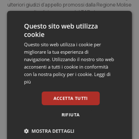
ulteriori giudizi d’appello promossi dalla Regione Molise
avverso molteplici pronunce del TAR che
recentemente hanno di fatto travolto le previsioni del
Questo sito web utilizza
POS in specie con riferimento ai provvedimenti
cookie
attuativi dello stesso, potendosi ritenere
fondatamente rilevante il principio statuito dal
Questo sito web utilizza i cookie per
Consiglio di Stato con la sentenza richiamata: ossia
migliorare la tua esperienza di
l’intangibilità da parte del Giudice amministrativo dei
navigazione. Utilizzando il nostro sito web
provvedimenti di attuazione del POS 2015-2018 per
acconsenti a tutti i cookie in conformità
effetto dell’approvazione del medesimo, e degli atti
con la nostra policy per i cookie.
Leggi di
che ne costituiscono esecuzione, con disposizione
più
normativa.
ACCETTA TUTTI
Avv. Alberta De Lisio
Direttore Servizio Programmazione Rete dei Soggetti
RIFIUTA
Deboli, dell'Integrazione Socio-sanitaria e della
Riabilitazione – Coordinamento e monitoraggio del
contenzioso della DG Salute della Regione Molise
MOSTRA DETTAGLI