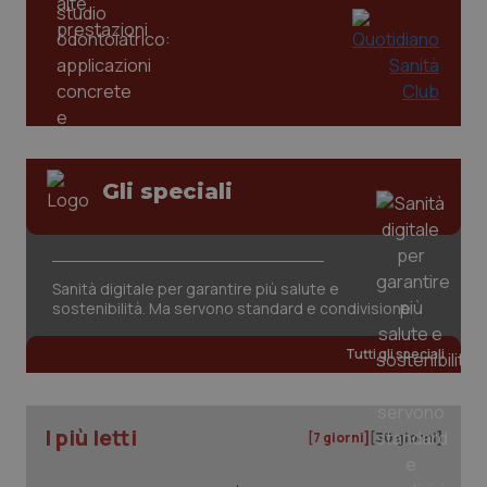
Gli speciali
Sanità digitale per garantire più salute e
PHPSESSID
Sessio
PHP.net
sostenibilità. Ma servono standard e condivisione
www.quotidianosanita.it
Tutti gli speciali
I più letti
[7 giorni]
[30 giorni]