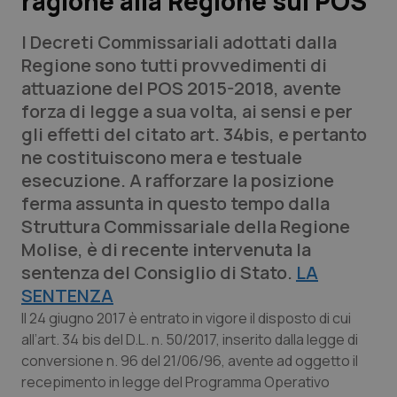
ragione alla Regione sul POS
I Decreti Commissariali adottati dalla
Scienza e Farmaci
Regione sono tutti provvedimenti di
attuazione del POS 2015-2018, avente
Studi e Analisi
forza di legge a sua volta, ai sensi e per
gli effetti del citato art. 34bis, e pertanto
Lettere al direttore
ne costituiscono mera e testuale
esecuzione. A rafforzare la posizione
Edizioni Regionali
ferma assunta in questo tempo dalla
Struttura Commissariale della Regione
QS Pro
Molise, è di recente intervenuta la
sentenza del Consiglio di Stato.
LA
Professionisti Sanitari.AI
SENTENZA
Abruzzo
QS Pro Gold
Il 24 giugno 2017 è entrato in vigore il disposto di cui
all’art. 34 bis del D.L. n. 50/2017, inserito dalla legge di
QS Club
Newsletter
conversione n. 96 del 21/06/96, avente ad oggetto il
Basilicata
Artrite & artrosi
recepimento in legge del Programma Operativo