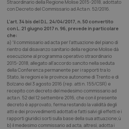
Straordinario della Regione Molise 2015-2018, adottato
Calabria
Asma & BPCO
con Decreto del Commissario ad Acta n. 52/2016.
Campania
Car-T
L’art. 34 bis del D.L. 24/04/2017, n. 50 convertito
con L. 21 giugno 2017 n. 96, prevede in particolare
Emilia-Romagna
Colesterolo & coronaropatie
che:
a) “il commissario ad acta per l'attuazione del piano di
Friuli Venezia Giulia
Dermatite Atopica
rientro dal disavanzo sanitario della regione Molise dà
esecuzione al programma operativo straordinario
2015-2018, allegato all'accordo sancito nella seduta
Lazio
Diabete & glucometri
della Conferenza permanente per i rapporti tra lo
Stato, le regioni e le province autonome di Trento e di
Liguria
Disturbi dell’umore
Bolzano del 3 agosto 2016 (rep. atti n. 155/CSR) e
recepito con decreto del medesimo commissario ad
Lombardia
Dolore
acta n. 52 del 12 settembre 2016, che con il presente
decreto è approvato, ferma restando la validità degli
Marche
Donna & Salute
atti e dei provvedimenti adottati e fatti salvi gli effetti e i
rapporti giuridici sorti sulla base della sua attuazione;ù
Molise
Epatiti
b) il medesimo commissario ad acta, altresì, adotta i