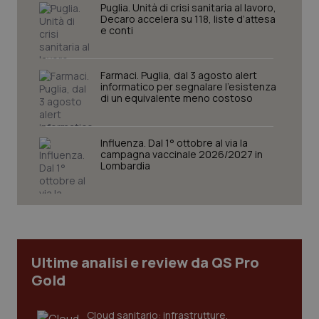
Puglia. Unità di crisi sanitaria al lavoro,
Decaro accelera su 118, liste d’attesa
e conti
Farmaci. Puglia, dal 3 agosto alert
informatico per segnalare l’esistenza
di un equivalente meno costoso
CookieScriptConsent
5 mesi
CookieScript
Influenza. Dal 1° ottobre al via la
settim
www.quotidianosanita.it
campagna vaccinale 2026/2027 in
Lombardia
Ultime analisi e review da QS Pro
Gold
Cloud sanitario: infrastrutture,
tracking-sites-ironfish-
www.quotidianosanita.it
4