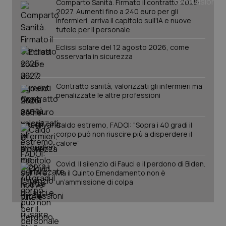
Comparto Sanità. Firmato il contratto 2025-
2027. Aumenti fino a 240 euro per gli
infermieri, arriva il capitolo sull'IA e nuove
tutele per il personale
Eclissi solare del 12 agosto 2026, come
osservarla in sicurezza
Contratto sanità, valorizzati gli infermieri ma
penalizzate le altre professioni
_ga_KM60CM4NPH
.quotidianosanita.it
1 anno
mes
Caldo estremo, FADOI: “Sopra i 40 gradi il
corpo può non riuscire più a disperdere il
calore”
Covid. Il silenzio di Fauci e il perdono di Biden.
Ma il Quinto Emendamento non è
un’ammissione di colpa
Fornitore
/
Nome
Scadenza
Descrizion
Dominio
Nome
Fornitore
/
Dominio
Scadenza
Des
_ga_0VMQEQKQ1N
.quotidianosanita.it
1 anno 1
Questo