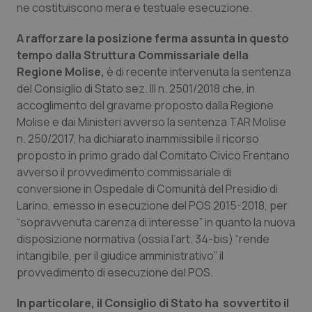
Valle D’Aosta
Oncodermatologia
ne costituiscono mera e testuale esecuzione.
Veneto
Oncoematologia
A rafforzare la posizione ferma assunta in questo
tempo dalla Struttura Commissariale della
Regione Molise,
è di recente intervenuta la sentenza
Oncologia & Nutrizione
del Consiglio di Stato sez. III n. 2501/2018 che, in
accoglimento del gravame proposto dalla Regione
Psoriasi & pelle
Molise e dai Ministeri avverso la sentenza TAR Molise
n. 250/2017, ha dichiarato inammissibile il ricorso
Quotidiano Cardiologia
proposto in primo grado dal Comitato Civico Frentano
avverso il provvedimento commissariale di
Quotidiano Chirurgia
conversione in Ospedale di Comunità del Presidio di
Larino, emesso in esecuzione del POS 2015-2018, per
Quotidiano Oncologia
“sopravvenuta carenza di interesse” in quanto la nuova
disposizione normativa (ossia l’art. 34-bis) “rende
Quotidiano Pediatria
intangibile, per il giudice amministrativo” il
provvedimento di esecuzione del POS.
Rene & patologie urogenitali
In particolare, il Consiglio di Stato ha sovvertito il