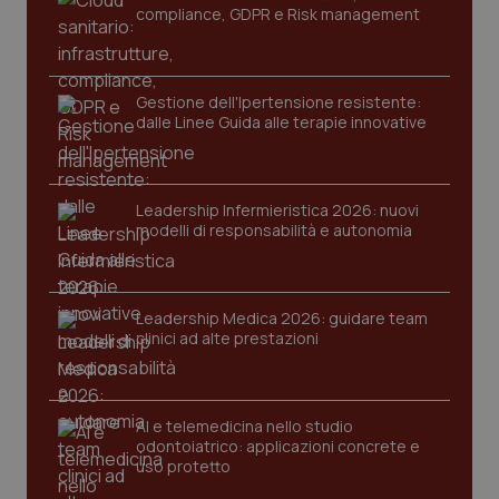
compliance, GDPR e Risk management
tracking-enable
settim
2 gior
Gestione dell'Ipertensione resistente:
dalle Linee Guida alle terapie innovative
tracking-sites-ironfish-
www.quotidianosanita.it
4
session-id
settim
2 gior
Leadership Infermieristica 2026: nuovi
modelli di responsabilità e autonomia
_ga
1 anno
Google LLC
mes
.quotidianosanita.it
Leadership Medica 2026: guidare team
clinici ad alte prestazioni
AI e telemedicina nello studio
odontoiatrico: applicazioni concrete e
uso protetto