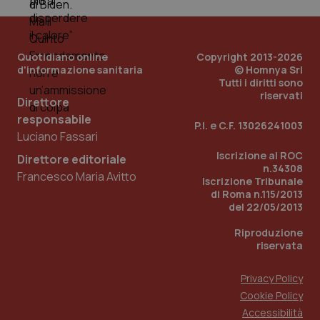
mese
cookie
VISITOR_INFO1_LIVE
5 mesi 4
Que
Google LLC
viene
settimane
imp
.youtube.com
utilizzato
You
da Google
ten
Analytics
pre
per
del
Quotidiano online
Copyright 2013-2026
mantener
vid
d'informazione sanitaria
© Homnya Srl
lo stato
inco
della
Tutti i diritti sono
può
sessione.
det
riservati
Direttore
vis
web
responsabile
uti
P.I. e C.F. 13026241003
nuo
Luciano Fassari
ver
dell
Iscrizione al ROC
Direttore editoriale
You
n.34308
Francesco Maria Avitto
Iscrizione Tribunale
__Secure-YNID
.youtube.com
5 mesi 4
Que
settimane
imp
di Roma n.115/2013
You
del 22/05/2013
ten
pre
Riproduzione
del
vid
riservata
inco
può
det
Privacy Policy
vis
web
Cookie Policy
uti
Accessibilità
nuo