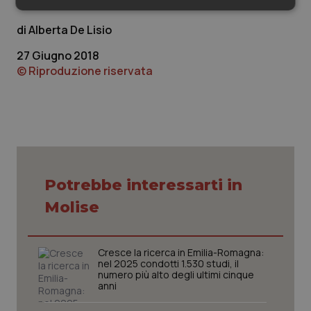
Necessari
Statistici
Marketing
Alberta De Lisio
27 Giugno 2018
© Riproduzione riservata
Necessari
Statistici
Marketing
I cookie necessari contribuiscono a rendere fruibile il
sito web abilitandone funzionalità di base quali la
navigazione sulle pagine e l'accesso alle aree
protette del sito. Il sito web non è in grado di
funzionare correttamente senza questi cookie.
Potrebbe interessarti in
Nome
Fornitore
/
Dominio
Scaden
Molise
VISITOR_PRIVACY_METADATA
5 mesi
YouTube
settim
.youtube.com
Cresce la ricerca in Emilia-Romagna:
nel 2025 condotti 1.530 studi, il
numero più alto degli ultimi cinque
anni