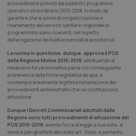
provvedimenti previsti dal suddetto programma
Piemonte
HIV
operativo straordinario 2015-2018, in modo da
garantire che le azioni di riorganizzazione e
risanamento del servizio sanitario regionale ivi
Provincia Autonoma di Bolzano
Infezioni & Febbre
programmate siano coerenti, nel rispetto
dell'erogazione dei livelli essenziali di assistenza”.
Provincia Autonoma di Trento
Ipertensione & Scompenso
La norma in questione, dunque, approva il POS
Puglia
Malattie rare
della Regione Molise 2015-2018
, attribuendo al
medesimo forza normativa piena con conseguente
Sardegna
Malattia di Crohn & Rettocolite Ulcerosa
preminenza della fonte legislativa de qua, e
contemporaneamente legittima l’emanazione dei
Sicilia
Neuroscienze & patologie neurodegenerative
provvedimenti amministrativi che ne costituiscono
attuazione.
Toscana
Obesità
Dunque i Decreti Commissariali adottati dalla
Regione sono tutti provvedimenti di attuazione del
Umbria
Oftalmologia
POS 2015-2018
, avente forza di legge a sua volta, ai
sensi e per gli effetti del citato art. 34bis, e pertanto