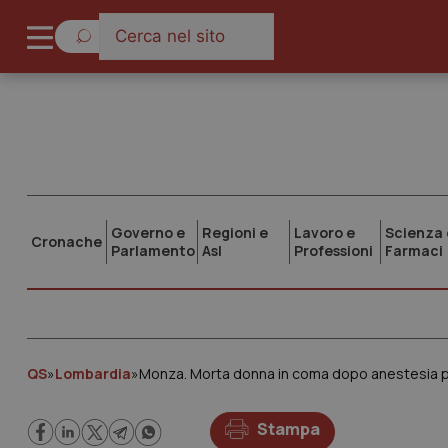
Governo e
Regioni e
Lavoro e
Scienza 
Cronache
Parlamento
Asl
Professioni
Farmaci
QS
»
Lombardia
»
Monza. Morta donna in coma dopo anestesia p
Stampa