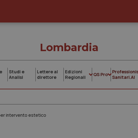
Lombardia
e
Studi e
Lettere al
Edizioni
Professionis
QS Pro
Analisi
direttore
Regionali
Sanitari.AI
er intervento estetico