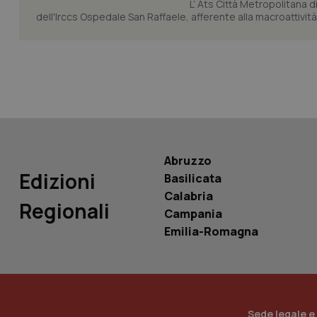
L’ Ats Città Metropolitana d
dell'Irccs Ospedale San Raffaele, afferente alla macroattività 
tracking-sites-ironf
tracking-enable
tracking-sites-ironf
session-id
_ga
Abruzzo
Edizioni
Basilicata
Calabria
Regionali
Campania
PHPSESSID
Emilia-Romagna
_ga_KM60CM4NPH
Sede legale e