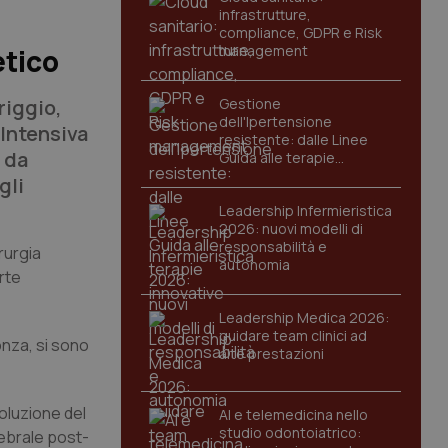
infrastrutture,
compliance, GDPR e Risk
management
etico
riggio,
Gestione
dell'Ipertensione
 Intensiva
resistente: dalle Linee
 da
Guida alle terapie
innovative
gli
Leadership Infermieristica
2026: nuovi modelli di
responsabilità e
rurgia
autonomia
rte
Leadership Medica 2026:
guidare team clinici ad
onza, si sono
alte prestazioni
voluzione del
AI e telemedicina nello
studio odontoiatrico:
rebrale post-