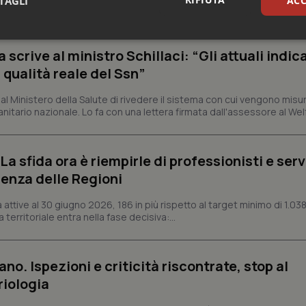
TAGLI
ACC
rrenze che rappresentano l'occasione per riflettere sul...
sari
Statistici
Mar
crive al ministro Schillaci: “Gli attuali indica
 qualità reale del Ssn”
 Ministero della Salute di rivedere il sistema con cui vengono misur
itario nazionale. Lo fa con una lettera firmata dall'assessore al Welf
Necessari
Statistici
Marketing
a sfida ora è riempirle di professionisti e serviz
tribuiscono a rendere fruibile il sito web abilitandone funzionalità di base quali la nav
protette del sito. Il sito web non è in grado di funzionare correttamente senza questi coo
enza delle Regioni
Fornitore
/
Dominio
Scadenza
Descrizione
ttive al 30 giugno 2026, 186 in più rispetto al target minimo di 1.038
METADATA
5 mesi 4
Questo cookie viene utilizzato p
YouTube
 territoriale entra nella fase decisiva:...
settimane
scelte di consenso e privacy dell'
.youtube.com
interazione con il sito. Registra i
del visitatore riguardo a varie pol
impostazioni sulla privacy, garan
preferenze siano onorate nelle se
ano. Ispezioni e criticità riscontrate, stop al
riologia
nt
5 mesi 3
Questo cookie viene utilizzato da
CookieScript
settimane
Script.com per ricordare le pref
www.quotidianosanita.it
sui cookie dei visitatori. È neces