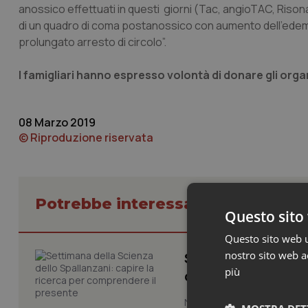
anossico effettuati in questi giorni (Tac, angioTAC, Riso
di un quadro di coma postanossico con aumento dell’edem
prolungato arresto di circolo”.
I famigliari hanno espresso volontà di donare gli organ
08 Marzo 2019
© Riproduzione riservata
Potrebbe interessarti in Lombard
Questo sito 
Questo sito web ut
nostro sito web ac
Settimana della Sc
più
comprendere il pr
Novant'anni dalla fondazion