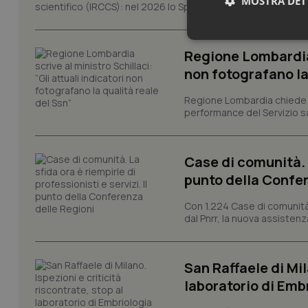
MOSTRA DET
scientifico (IRCCS): nel 2026 lo Spallanzani celebra due rico
Neces
Regione Lombardia s
non fotografano la
Regione Lombardia chiede al
performance del Servizio san
Case di comunità. L
I cookie necessari con
e l'accesso alle aree 
punto della Confer
Nome
Con 1.224 Case di comunità a
VISITOR_PRIVACY_
dal Pnrr, la nuova assistenza
San Raffaele di Mil
laboratorio di Emb
CookieScriptConse