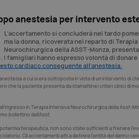
po anestesia per intervento est
L’accertamento si concluderà nel tardo pome
ma la donna, ricoverata nel reparto di Terapia
Neurochirurgica della ASST-Monza, presenta
e. I famigliari hanno espresso volontà di donare 
resto cardiaco conseguente all'anestesia.
anestesia a cui si era sottoposta in vista di un intervento di chi
e che la paziente presenta da stamattina i criteri clinici di mo
 dall’ingresso in Terapia Intensiva Neurochirurgica della Asst-M
mo bollettino dell’Asst.
’ipotermia terapeutica, non sono state sufficienti a frenare l’e
olatorio. Gli accertamenti atti a definire l’entità del danno ce