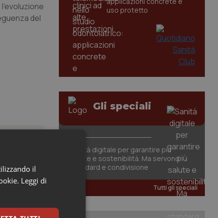
applicazioni concrete e
 l’evoluzione
uso protetto
seguenza del
Gli speciali
Sanità digitale per garantire più
salute e sostenibilità. Ma servono
standard e condivisione
ilizzando il
cookie.
Leggi di
Tutti gli speciali
carattere