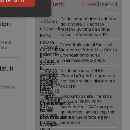
ETTA TUTTI
I più letti
[7 giorni]
[30 giorni]
keting
Caldo, segnali di lenta ritirata
tori
dell'ondata: il 7 agosto
restano 26 città da bollino
rosso, l'8 scendono a 19
ate le
Covid. Il silenzio di Fauci e il
are...
perdono di Biden. Ma il Quinto
Emendamento non è
un’ammissione di colpa
i. Il
igazione sulle pagine
Caldo estremo, FADOI:
kie.
“Sopra i 40 gradi il corpo può
non riuscire più a disperdere
il calore”
 fissato
er memorizzare le
utente per la loro
Comparto Sanità. Firmato il
 dati sul consenso
contratto 2025-2027.
itiche e
Aumenti fino a 240 euro per
tendo che le loro
ssioni future.
gli infermieri, arriva il capitolo
sull'IA e nuove tutele per il
l servizio Cookie-
personale
erenze di consenso
sario che il banner