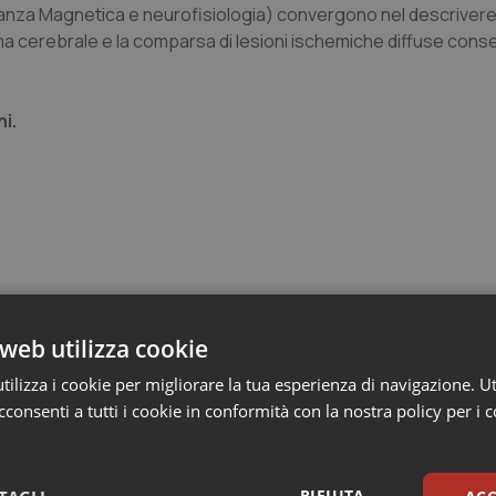
nanza Magnetica e neurofisiologia) convergono nel descrivere
a cerebrale e la comparsa di lesioni ischemiche diffuse con
i.
ia
web utilizza cookie
ilizza i cookie per migliorare la tua esperienza di navigazione. Ut
consenti a tutti i cookie in conformità con la nostra policy per i 
ienza dello Spallanzani: capire la ricerca per
esente
e e trent'anni dal riconoscimento come Istituto di ricovero e cura a 
RIFIUTA