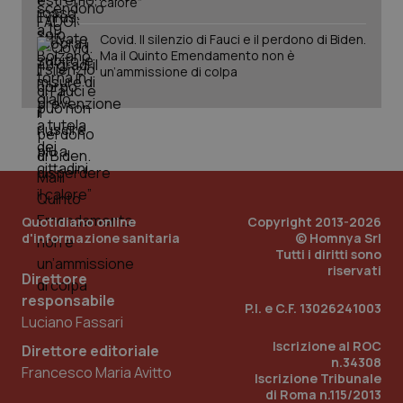
calore”
Fornitore
/
Nome
Scadenza
Descrizion
Dominio
Covid. Il silenzio di Fauci e il perdono di Biden.
Nome
Fornitore
/
Dominio
Scadenza
Des
Ma il Quinto Emendamento non è
_ga_0VMQEQKQ1N
.quotidianosanita.it
1 anno 1
Questo
un’ammissione di colpa
mese
cookie
VISITOR_INFO1_LIVE
5 mesi 4
Que
Google LLC
viene
settimane
imp
.youtube.com
utilizzato
You
da Google
ten
Analytics
pre
per
del
mantener
vid
lo stato
inco
della
può
sessione.
det
vis
web
Quotidiano online
Copyright 2013-2026
uti
d'informazione sanitaria
© Homnya Srl
nuo
Tutti i diritti sono
ver
dell
riservati
Direttore
You
responsabile
__Secure-YNID
.youtube.com
5 mesi 4
Que
P.I. e C.F. 13026241003
settimane
imp
Luciano Fassari
You
ten
Iscrizione al ROC
Direttore editoriale
pre
n.34308
del
Francesco Maria Avitto
Iscrizione Tribunale
vid
di Roma n.115/2013
inco