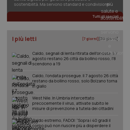
sostenibilità. Ma servono standard e condivisione
Tutti gli speciali
I più letti
[7 giorni]
[30 giorni]
Caldo, segnali di lenta ritirata dell'ondata: il 7
agosto restano 26 città da bollino rosso, l'8
scendono a 19
Caldo, l’ondata prosegue. Il 7 agosto 26 città
restano da bollino rosso, solo Bolzano torna
_ga_KM60CM4NPH
.quotidianosanita.it
1 anno
in giallo
mes
West Nile. In Umbria intercettato
precocemente il virus, attivate subito le
misure di prevenzione a tutela dei cittadini
Caldo estremo, FADOI: “Sopra i 40 gradi il
corpo può non riuscire più a disperdere il