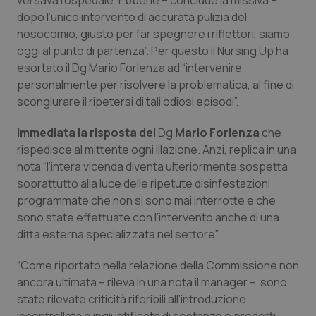
versava l’ospedale. Ebbene – conclude la missiva –
Salute orale & impianti
dopo l’unico intervento di accurata pulizia del
nosocomio, giusto per far spegnere i riflettori, siamo
oggi al punto di partenza”. Per questo il Nursing Up ha
Sangue & coagulazione
esortato il Dg Mario Forlenza ad “intervenire
personalmente per risolvere la problematica, al fine di
Tiroide
scongiurare il ripetersi di tali odiosi episodi”.
Tumore al seno
Immediata la risposta del
Dg
Mario Forlenza
che
rispedisce al mittente ogni illazione. Anzi, replica in una
Tumore ovarico
nota “l’intera vicenda diventa ulteriormente sospetta
soprattutto alla luce delle ripetute disinfestazioni
Tumori del Polmone & Testa Collo
programmate che non si sono mai interrotte e che
sono state effettuate con l’intervento anche di una
ditta esterna specializzata nel settore”.
Tumori gastrointestinali
“Come riportato nella relazione della Commissione non
Ulcera & Reflusso
ancora ultimata – rileva in una nota il manager – sono
state rilevate criticità riferibili all’introduzione
Vaccini