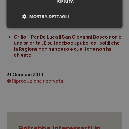
RIFIUTA
l’attuale regime di proroga ed individuare un nuovo
gestore del servizio”.
MOSTRA DETTAGLI
Necessari
Statistici
Marketing
Grillo: “Per De Luca il San Giovanni Bosco non è
una priorità”. E su facebook pubblica i soldi che
la Regione non ha speso e quelli che non ha
chiesto
Necessari
Statistici
Marketing
31 Gennaio 2019
© Riproduzione riservata
I cookie necessari contribuiscono a rendere fruibile il
sito web abilitandone funzionalità di base quali la
navigazione sulle pagine e l'accesso alle aree
protette del sito. Il sito web non è in grado di
funzionare correttamente senza questi cookie.
Nome
Fornitore
/
Dominio
Scaden
VISITOR_PRIVACY_METADATA
5 mesi
YouTube
settim
.youtube.com
Potrebbe interessarti in