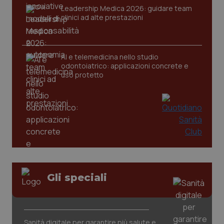
Leadership Medica 2026: guidare team
clinici ad alte prestazioni
AI e telemedicina nello studio
odontoiatrico: applicazioni concrete e
uso protetto
Gli speciali
PHPSESSID
Sessio
PHP.net
www.quotidianosanita.it
Sanità digitale per garantire più salute e