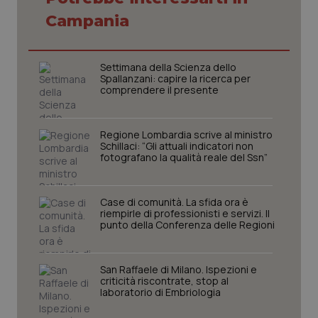
Campania
Settimana della Scienza dello
Spallanzani: capire la ricerca per
comprendere il presente
Regione Lombardia scrive al ministro
Schillaci: “Gli attuali indicatori non
fotografano la qualità reale del Ssn”
CookieScriptConsent
5 mesi
CookieScript
Case di comunità. La sfida ora è
settim
www.quotidianosanita.it
riempirle di professionisti e servizi. Il
punto della Conferenza delle Regioni
San Raffaele di Milano. Ispezioni e
criticità riscontrate, stop al
laboratorio di Embriologia