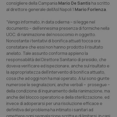
consigliere della Campania
Mario De Santis
ha scritto
Piemonte
HIV
al direttore generale dell’Asl Napoli 1
Mario Forlenza
.
“Vengo informato, in data odierna – si legge nel
Provincia Autonoma di Bolzano
Infezioni & Febbre
documento – dell’ennesima presenza di formiche nella
UOC. di rianimazione del nosocomio in oggetto.
Provincia Autonoma di Trento
Ipertensione & Scompenso
Nonostante i tentativi di bonifica attuati tocca ora
constatare che essi non hanno prodotto il risultato
Puglia
Malattie rare
anelato. Tale assunto conforma appieno la
responsabilità del Direttore Sanitario di presidio, che
Sardegna
Malattia di Crohn & Rettocolite Ulcerosa
doveva verificare ed ispezionare, anche sul risultato e
la appropriatezza dell’intervento di bonifica attuato,
Sicilia
Neuroscienze & patologie neurodegenerative
cosa che ad oggi non ha mai operato. A lui sono giunte
numerose le segnalazioni, anche verbali – prosegue –
Toscana
Obesità
della condizione di inquinamento della rianimazione, ma
anche del blocco operatorio e della sterilizzazione, ed
invece di adoperarsi per una risoluzione efficace e
Umbria
Oftalmologia
definitiva del problema ha intimato i sanitari ad
omettere ogni segnalazione scritta e di limitarsi, in casi