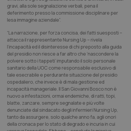
Valle D’Aosta
Oncodermatologia
gravi, alla sole segnalazione verbali, pena il
deferimento presso la commissione disciplinare per
Veneto
Oncoematologia
lesa immagine aziendale”.
Oncologia & Nutrizione
“La narrazione, per forza concisa, dei fatti suesposti –
attacca il rappresentante Nursing Up – rivela
Psoriasi & pelle
l’incapacità ed il disinteresse di chi preposto alla guida
del presidio non riesce a far altro che ‘nascondere la
polvere sotto i tappeti’ imputando il solo personale
Quotidiano Cardiologia
sanitario della UOC come responsabile esclusivo di
tale esecrabile e perdurante situazione del presidio
Quotidiano Chirurgia
ospedaliero, che invece è di mala gestione ed
incapacità manageriale. Il San Giovanni Bosco non è
Quotidiano Oncologia
nuovo a infestazioni, ormai endemiche, di ratti, topi,
blatte, zanzare, sempre segnalate e più volte
Quotidiano Pediatria
denunciate dal sindacato degli infermieri Nursing Up,
tanto da assurgere, solo qualche anno fa, agli onori
Rene & patologie urogenitali
della cronaca per lo stato di degrado e incuria in cui