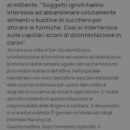
al mittente: “Soggetti ignoti hanno
Calabria
Asma & BPCO
interesse ad abbandonare volutamente
alimenti o bustine di zucchero per
Campania
Car-T
attirare le formiche. Così si interfersice
sulle capillari azioni di disinfestazione in
Emilia-Romagna
Colesterolo & coronaropatie
corso”
Friuli Venezia Giulia
Dermatite Atopica
“Ancora una volta al San Giovanni Bosco
un’infestazione di formiche nel reparto di rianimazione,
la storia si ripete sempre uguale senza che nessuno
Lazio
Diabete & glucometri
provveda in maniera definitiva: nell’ospedale
napoletano non sono bastate le ispezioni ministeriali
Liguria
Disturbi dell’umore
delle scorse settimane per uscire dallo stato di
degrado in cui versa da ormai troppo tempo. E risulta
Lombardia
Dolore
del tutto evidente in questa situazione la
responsabilità della dirigenza sanitaria”. A denunciarlo
Marche
Donna & Salute
in una lettera datata 31 gennaio è il sindacato degli
infermieri Nursing Up.
Molise
Epatiti
Questa mattina, dopo l’ennesimo episodio, il