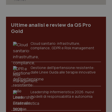
tracking-sites-ironfish-
www.quotidianosanita.it
4
Ultime analisi e review da QS Pro
tracking-enable
settim
2 gior
Gold
Cloud sanitario: infrastrutture,
compliance, GDPR e Risk management
tracking-sites-ironfish-
www.quotidianosanita.it
4
session-id
settim
2 gior
Gestione dell'Ipertensione resistente:
dalle Linee Guida alle terapie innovative
_ga
1 anno
Google LLC
mes
.quotidianosanita.it
Leadership Infermieristica 2026: nuovi
modelli di responsabilità e autonomia