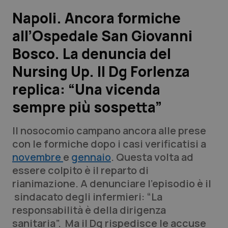
Napoli. Ancora formiche
Scienza e Farmaci
all’Ospedale San Giovanni
Bosco. La denuncia del
Studi e Analisi
Nursing Up. Il Dg Forlenza
Lettere al direttore
replica: “Una vicenda
Edizioni Regionali
sempre più sospetta”
QS Pro
Il nosocomio campano ancora alle prese
con le formiche dopo i casi verificatisi a
Professionisti Sanitari.AI
novembre
e
gennaio
. Questa volta ad
essere colpito è il reparto di
rianimazione. A denunciare l’episodio è il
Abruzzo
QS Pro Gold
sindacato degli infermieri: “La
QS Club
Newsletter
responsabilità è della dirigenza
Basilicata
Artrite & artrosi
sanitaria”. Ma il Dg rispedisce le accuse