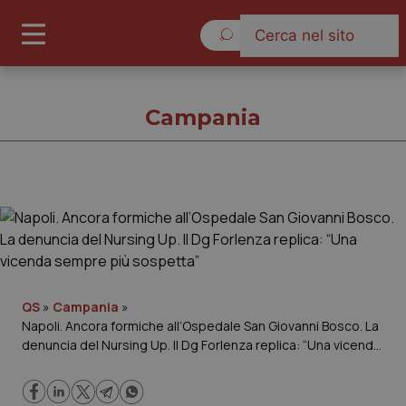
Lunedì 10 Agosto 2026
Campania
Campania
Cronache
Governo e Parlamento
QS
»
Campania
»
Napoli. Ancora formiche all’Ospedale San Giovanni Bosco. La
denuncia del Nursing Up. Il Dg Forlenza replica: “Una vicenda
Regioni e Asl
sempre più sospetta”
Lavoro e Professioni