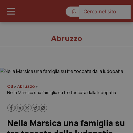
Domenica 9 Agosto 2026
Abruzzo
Abruzzo
Cronache
QS
»
Abruzzo
»
Nella Marsica una famiglia su tre toccata dalla ludopatia
Governo e Parlamento
Regioni e Asl
Nella Marsica una famiglia su
Lavoro e Professioni