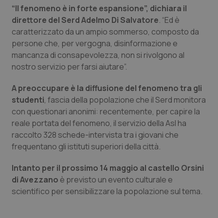
Calabria
Asma & BPCO
“Il fenomeno è in forte espansione”, dichiara il
direttore del Serd Adelmo Di Salvatore
. “Ed è
caratterizzato da un ampio sommerso, composto da
Campania
Car-T
persone che, per vergogna, disinformazione e
mancanza di consapevolezza, non si rivolgono al
Emilia-Romagna
Colesterolo & coronaropatie
nostro servizio per farsi aiutare”.
Friuli Venezia Giulia
Dermatite Atopica
A preoccupare è la diffusione del fenomeno tra gli
studenti
, fascia della popolazione che il Serd monitora
Lazio
Diabete & glucometri
con questionari anonimi: recentemente, per capire la
reale portata del fenomeno, il servizio della Asl ha
Liguria
Disturbi dell’umore
raccolto 328 schede-intervista tra i giovani che
frequentano gli istituti superiori della città.
Lombardia
Dolore
Intanto per il prossimo 14 maggio al castello Orsini
di Avezzano
è previsto un evento culturale e
Marche
Donna & Salute
scientifico per sensibilizzare la popolazione sul tema.
Molise
Epatiti