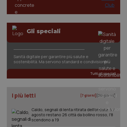
Gli speciali
CookieScriptConsent
5 mesi
CookieScript
settim
www.quotidianosanita.it
Sanità digitale per garantire più salute e
sostenibilità. Ma servono standard e condivisione
Tutti gli speciali
I più letti
[7 giorni]
[30 giorni]
Caldo, segnali di lenta ritirata dell'ondata: il 7
agosto restano 26 città da bollino rosso, l'8
tracking-sites-ironfish-
www.quotidianosanita.it
4
scendono a 19
tracking-enable
settim
2 gior