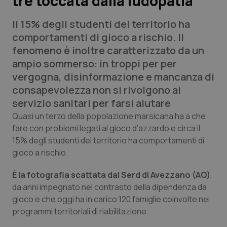
tre toccata dalla ludopatia
Il 15% degli studenti del territorio ha
Scienza e Farmaci
comportamenti di gioco a rischio. Il
fenomeno è inoltre caratterizzato da un
Studi e Analisi
ampio sommerso: in troppi per per
vergogna, disinformazione e mancanza di
Lettere al direttore
consapevolezza non si rivolgono ai
servizio sanitari per farsi aiutare
Edizioni Regionali
Quasi un terzo della popolazione marsicana ha a che
fare con problemi legati al gioco d’azzardo e circa il
QS Pro
15% degli studenti del territorio ha comportamenti di
gioco a rischio.
Professionisti Sanitari.AI
È la fotografia scattata dal Serd di Avezzano (AQ)
,
Abruzzo
QS Pro Gold
da anni impegnato nel contrasto della dipendenza da
gioco e che oggi ha in carico 120 famiglie coinvolte nei
QS Club
Newsletter
Basilicata
Artrite & artrosi
programmi territoriali di riabilitazione.