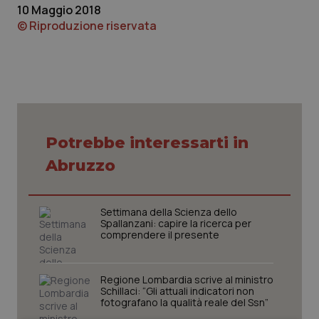
10 Maggio 2018
Piemonte
HIV
© Riproduzione riservata
Provincia Autonoma di Bolzano
Infezioni & Febbre
Provincia Autonoma di Trento
Ipertensione & Scompenso
Puglia
Malattie rare
Potrebbe interessarti in
Abruzzo
Sardegna
Malattia di Crohn & Rettocolite Ulcerosa
Sicilia
Neuroscienze & patologie neurodegenerative
Settimana della Scienza dello
Spallanzani: capire la ricerca per
comprendere il presente
Toscana
Obesità
Regione Lombardia scrive al ministro
Umbria
Oftalmologia
Schillaci: “Gli attuali indicatori non
fotografano la qualità reale del Ssn”