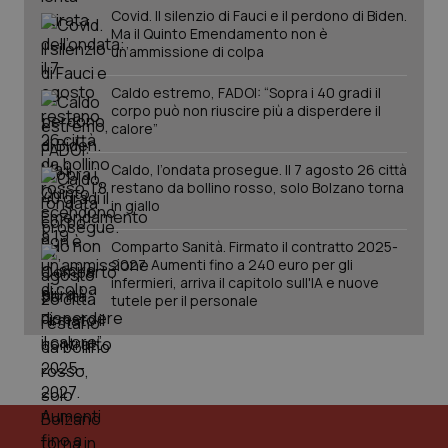
Covid. Il silenzio di Fauci e il perdono di Biden.
Ma il Quinto Emendamento non è
un’ammissione di colpa
tracking-sites-ironfish-
www.quotidianosanita.it
4
Caldo estremo, FADOI: “Sopra i 40 gradi il
session-id
settim
2 gior
corpo può non riuscire più a disperdere il
calore”
Caldo, l’ondata prosegue. Il 7 agosto 26 città
restano da bollino rosso, solo Bolzano torna
_ga
1 anno
Google LLC
in giallo
mes
.quotidianosanita.it
Comparto Sanità. Firmato il contratto 2025-
2027. Aumenti fino a 240 euro per gli
infermieri, arriva il capitolo sull'IA e nuove
tutele per il personale