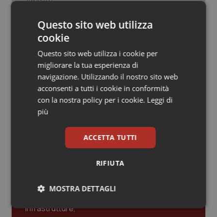
Valle D’Aosta
Oncodermatologia
Case di comunità. La sfida ora è
Questo sito web utilizza
Veneto
Oncoematologia
riempirle di professionisti e servizi. Il
punto della Conferenza delle Regioni
cookie
Oncologia & Nutrizione
Questo sito web utilizza i cookie per
migliorare la tua esperienza di
San Raffaele di Milano. Ispezioni e
criticità riscontrate, stop al
Psoriasi & pelle
navigazione. Utilizzando il nostro sito web
laboratorio di Embriologia
acconsenti a tutti i cookie in conformità
con la nostra policy per i cookie.
Leggi di
Quotidiano Cardiologia
più
Quotidiano Chirurgia
ACCETTA TUTTI
Ultime analisi e review da QS Pro
Quotidiano Oncologia
Gold
RIFIUTA
Quotidiano Pediatria
Cloud sanitario: infrastrutture,
MOSTRA DETTAGLI
compliance, GDPR e Risk management
Rene & patologie urogenitali
Necessari
Statistici
Marketing