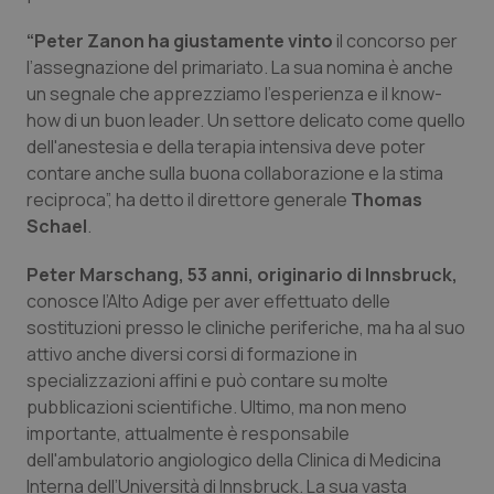
Calabria
Asma & BPCO
“Peter Zanon ha giustamente vinto
il concorso per
l’assegnazione del primariato. La sua nomina è anche
Campania
Car-T
un segnale che apprezziamo l'esperienza e il know-
how di un buon leader. Un settore delicato come quello
Emilia-Romagna
Colesterolo & coronaropatie
dell'anestesia e della terapia intensiva deve poter
contare anche sulla buona collaborazione e la stima
Friuli Venezia Giulia
Dermatite Atopica
reciproca”, ha detto il direttore generale
Thomas
Schael
.
Lazio
Diabete & glucometri
Peter Marschang, 53 anni, originario di Innsbruck,
conosce l’Alto Adige per aver effettuato delle
Liguria
Disturbi dell’umore
sostituzioni presso le cliniche periferiche, ma ha al suo
attivo anche diversi corsi di formazione in
Lombardia
Dolore
specializzazioni affini e può contare su molte
pubblicazioni scientifiche. Ultimo, ma non meno
Marche
Donna & Salute
importante, attualmente è responsabile
dell'ambulatorio angiologico della Clinica di Medicina
Molise
Epatiti
Interna dell’Università di Innsbruck. La sua vasta