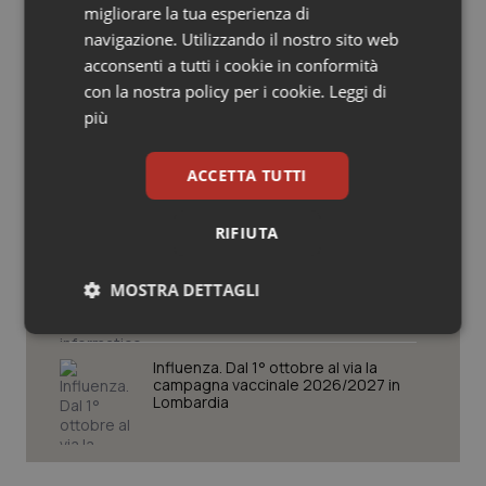
migliorare la tua esperienza di
Salute orale & impianti
navigazione. Utilizzando il nostro sito web
Cresce la ricerca in Emilia-Romagna:
acconsenti a tutti i cookie in conformità
nel 2025 condotti 1.530 studi, il
Sangue & coagulazione
con la nostra policy per i cookie.
Leggi di
numero più alto degli ultimi cinque
anni
più
Tiroide
Puglia. Unità di crisi sanitaria al lavoro,
ACCETTA TUTTI
Decaro accelera su 118, liste d’attesa
Tumore al seno
e conti
RIFIUTA
Tumore ovarico
Farmaci. Puglia, dal 3 agosto alert
informatico per segnalare l’esistenza
MOSTRA DETTAGLI
di un equivalente meno costoso
Tumori del Polmone & Testa Collo
Necessari
Statistici
Marketing
Tumori gastrointestinali
Influenza. Dal 1° ottobre al via la
campagna vaccinale 2026/2027 in
Lombardia
Ulcera & Reflusso
Vaccini