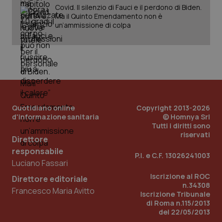
Covid. Il silenzio di Fauci e il perdono di Biden.
Ma il Quinto Emendamento non è
un’ammissione di colpa
PHPSESSID
Sessio
PHP.net
www.quotidianosanita.it
Quotidiano online
Copyright 2013-2026
d'informazione sanitaria
© Homnya Srl
Tutti i diritti sono
riservati
Direttore
responsabile
P.I. e C.F. 13026241003
Luciano Fassari
Iscrizione al ROC
Direttore editoriale
n.34308
Francesco Maria Avitto
Iscrizione Tribunale
di Roma n.115/2013
del 22/05/2013