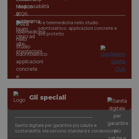
CookieScriptConsent
5 mesi
CookieScript
settim
www.quotidianosanita.it
AI e telemedicina nello studio
odontoiatrico: applicazioni concrete e
uso protetto
tracking-sites-ironfish-
www.quotidianosanita.it
4
tracking-enable
settim
Gli speciali
2 gior
Sanità digitale per garantire più salute e
tracking-sites-ironfish-
www.quotidianosanita.it
4
session-id
settim
sostenibilità. Ma servono standard e condivisione
2 gior