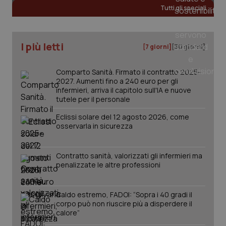
Tutti gli speciali
_ga
1 anno
Google LLC
mes
.quotidianosanita.it
I più letti
[7 giorni]
[30 giorni]
Comparto Sanità. Firmato il contratto 2025-
2027. Aumenti fino a 240 euro per gli
infermieri, arriva il capitolo sull'IA e nuove
tutele per il personale
Eclissi solare del 12 agosto 2026, come
osservarla in sicurezza
Contratto sanità, valorizzati gli infermieri ma
penalizzate le altre professioni
Caldo estremo, FADOI: “Sopra i 40 gradi il
corpo può non riuscire più a disperdere il
calore”