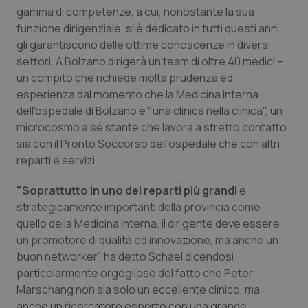
gamma di competenze, a cui, nonostante la sua
Piemonte
HIV
funzione dirigenziale, si è dedicato in tutti questi anni,
gli garantiscono delle ottime conoscenze in diversi
Provincia Autonoma di Bolzano
Infezioni & Febbre
settori. A Bolzano dirigerà un team di oltre 40 medici –
un compito che richiede molta prudenza ed
esperienza dal momento che la Medicina Interna
Provincia Autonoma di Trento
Ipertensione & Scompenso
dell'ospedale di Bolzano è "una clinica nella clinica", un
microcosmo a sé stante che lavora a stretto contatto
Puglia
Malattie rare
sia con il Pronto Soccorso dell'ospedale che con altri
reparti e servizi.
Sardegna
Malattia di Crohn & Rettocolite Ulcerosa
"Soprattutto in uno dei reparti più grandi
e
Sicilia
Neuroscienze & patologie neurodegenerative
strategicamente importanti della provincia come
quello della Medicina Interna, il dirigente deve essere
Toscana
Obesità
un promotore di qualità ed innovazione, ma anche un
buon networker”, ha detto Schael dicendosi
particolarmente orgoglioso del fatto che Peter
Umbria
Oftalmologia
Marschang non sia solo un eccellente clinico, ma
anche un ricercatore esperto con una grande