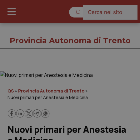
Giovedì 6 Agosto 2026
Provincia Autonoma di Trento
Provincia Autonoma di Trento
Cronache
QS
»
Provincia Autonoma di Trento
»
Nuovi primari per Anestesia e Medicina
Governo e Parlamento
Regioni e Asl
Nuovi primari per Anestesia
Lavoro e Professioni