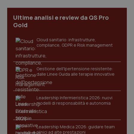
Necessari
Statistici
Marketing
I cookie necessari contribuiscono a rendere fruibile il
Ultime analisi e review da QS Pro
sito web abilitandone funzionalità di base quali la
navigazione sulle pagine e l'accesso alle aree
Gold
protette del sito. Il sito web non è in grado di
funzionare correttamente senza questi cookie.
Cloud sanitario: infrastrutture,
Nome
Fornitore
/
Dominio
Scaden
compliance, GDPR e Risk management
VISITOR_PRIVACY_METADATA
5 mesi
YouTube
settim
.youtube.com
Gestione dell'Ipertensione resistente:
dalle Linee Guida alle terapie innovative
Leadership Infermieristica 2026: nuovi
modelli di responsabilità e autonomia
Leadership Medica 2026: guidare team
clinici ad alte prestazioni