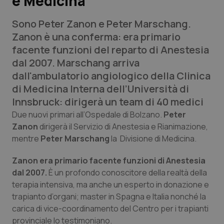
e Medicina
Sono Peter Zanon e Peter Marschang.
Scienza e Farmaci
Zanon è una conferma: era primario
facente funzioni del reparto di Anestesia
Studi e Analisi
dal 2007. Marschang arriva
dall'ambulatorio angiologico della Clinica
Lettere al direttore
di Medicina Interna dell’Università di
Innsbruck: dirigerà un team di 40 medici
Edizioni Regionali
Due nuovi primari all’Ospedale di Bolzano.
Peter
Zanon
dirigerà il Servizio di Anestesia e Rianimazione,
QS Pro
mentre
Peter Marschang
la Divisione di Medicina.
Professionisti Sanitari.AI
Zanon era primario facente funzioni di Anestesia
dal 2007.
È un profondo conoscitore della realtà della
Abruzzo
QS Pro Gold
terapia intensiva, ma anche un esperto in donazione e
trapianto d’organi; master in Spagna e Italia nonché la
QS Club
Newsletter
Basilicata
Artrite & artrosi
carica di vice-coordinamento del Centro per i trapianti
provinciale lo testimoniano.