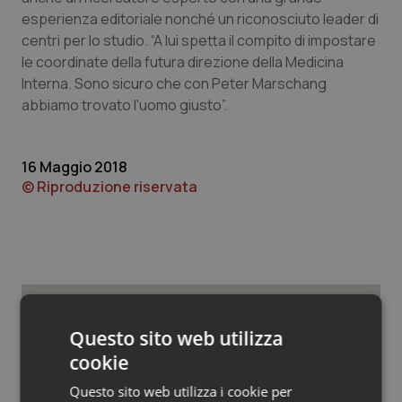
Valle D’Aosta
Oncodermatologia
esperienza editoriale nonché un riconosciuto leader di
centri per lo studio. “A lui spetta il compito di impostare
Veneto
Oncoematologia
le coordinate della futura direzione della Medicina
Interna. Sono sicuro che con Peter Marschang
Oncologia & Nutrizione
abbiamo trovato l'uomo giusto”.
Psoriasi & pelle
16 Maggio 2018
© Riproduzione riservata
Quotidiano Cardiologia
Quotidiano Chirurgia
Quotidiano Oncologia
Quotidiano Pediatria
Potrebbe interessarti in
Questo sito web utilizza
cookie
Provincia Autonoma di
Rene & patologie urogenitali
Trento
Questo sito web utilizza i cookie per