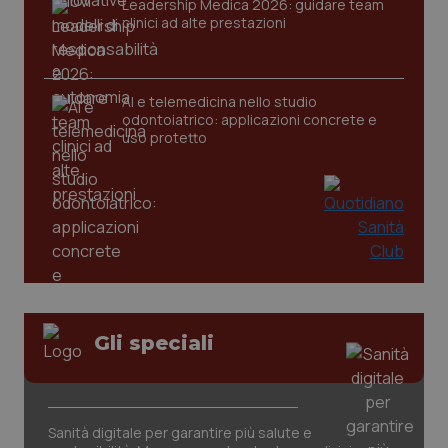
Leadership Medica 2026: guidare team
clinici ad alte prestazioni
tracking-sites-ironfish-
www.quotidianosanita.it
4
tracking-enable
settim
AI e telemedicina nello studio
2 gior
odontoiatrico: applicazioni concrete e
uso protetto
tracking-sites-ironfish-
www.quotidianosanita.it
4
session-id
settim
2 gior
_ga
1 anno
Google LLC
mes
.quotidianosanita.it
Gli speciali
Sanità digitale per garantire più salute e