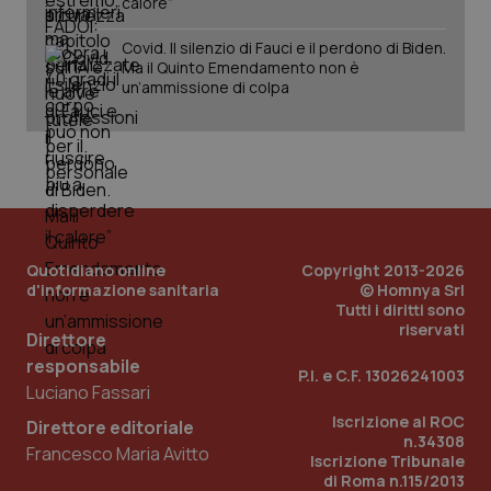
calore”
Covid. Il silenzio di Fauci e il perdono di Biden.
Ma il Quinto Emendamento non è
un’ammissione di colpa
Quotidiano online
Copyright 2013-2026
d'informazione sanitaria
© Homnya Srl
_ga_KM60CM4NPH
.quotidianosanita.it
Tutti i diritti sono
1 anno
mes
riservati
Direttore
responsabile
P.I. e C.F. 13026241003
Luciano Fassari
Iscrizione al ROC
Direttore editoriale
n.34308
Francesco Maria Avitto
Iscrizione Tribunale
di Roma n.115/2013