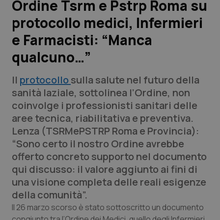
Ordine Tsrm e Pstrp Roma su
protocollo medici, Infermieri
Scienza e Farmaci
e Farmacisti: “Manca
Studi e Analisi
qualcuno…”
Lettere al direttore
Il
protocollo
sulla salute nel futuro della
sanità laziale, sottolinea l’Ordine, non
Edizioni Regionali
coinvolge i professionisti sanitari delle
aree tecnica, riabilitativa e preventiva.
QS Pro
Lenza (TSRMePSTRP Roma e Provincia):
“Sono certo il nostro Ordine avrebbe
Professionisti Sanitari.AI
offerto concreto supporto nel documento
qui discusso: il valore aggiunto ai fini di
Abruzzo
QS Pro Gold
una visione completa delle reali esigenze
della comunità”.
QS Club
Newsletter
Basilicata
Artrite & artrosi
Il 26 marzo scorso è stato sottoscritto un documento
congiunto tra l’Ordine dei Medici, quello degli Infermieri