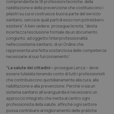
Valle D’Aosta
Oncodermatologia
comprendente le 18 professioni tecniche, della
riabilitazione e della prevenzione che costituiscono i
pilastri su cui si costruisce buona parte del servizio
Veneto
Oncoematologia
sanitario, senza le quali parti di esso non potrebbero
esistere”. A ben vedere, prosegue la nota, “desta
Oncologia & Nutrizione
incertezza l’esclusione formale da un documento
congiunto, ad oggetto l’interprofessionalità
Psoriasi & pelle
nell’ecosistema sanitario, di un Ordine che
rappresenta una fetta sostanziosa delle competenze
Quotidiano Cardiologia
necessarie al suo funzionamento”.
Quotidiano Chirurgia
“La salute dei cittadini –
prosegue Lenza – deve
essere tutelata tenendo conto di tutti i professionisti
che contribuiscono quotidianamente alla cura, alla
Quotidiano Oncologia
riabilitazione e alla prevenzione. Perché vi sia un
sistema sanitario all’avanguardia è necessario un
Quotidiano Pediatria
approccio integrato che metta al centro ogni
professionista della salute, affinché ogni settore
Rene & patologie urogenitali
possa contribuire al miglioramento delle pratiche