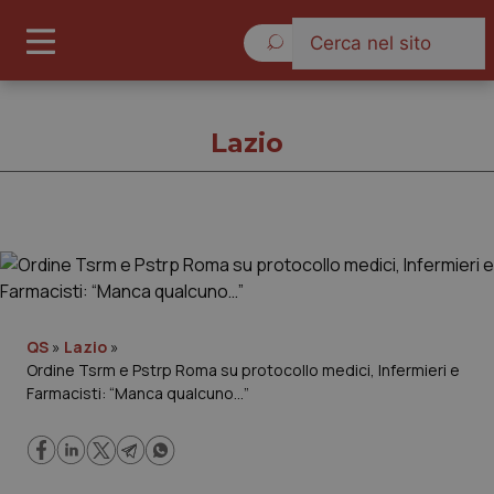
Venerdì 7 Agosto 2026
Lazio
Lazio
Cronache
QS
»
Lazio
»
Ordine Tsrm e Pstrp Roma su protocollo medici, Infermieri e
Governo e Parlamento
Farmacisti: “Manca qualcuno…”
Regioni e Asl
Lavoro e Professioni