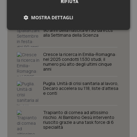
RIFIUTA
Lazio
MOSTRA DETTAGLI
Spallanzani. Settembre in festa: dai
90 anni della nascita e i 30 da Irccs
Necessari
Statistici
Marketing
alla Settimana della Scienza
Cresce la ricerca in Emilia-Romagna:
nel 2025 condotti 1.530 studi, il
numero più alto degli ultimi cinque
anni
Necessari
Statistici
Marketing
Puglia. Unità di crisi sanitaria al lavoro,
I cookie necessari contribuiscono a rendere fruibile il
Decaro accelera su 118, liste d’attesa
sito web abilitandone funzionalità di base quali la
e conti
navigazione sulle pagine e l'accesso alle aree
protette del sito. Il sito web non è in grado di
funzionare correttamente senza questi cookie.
Trapianto di cornea ad altissimo
Nome
Fornitore
/
Dominio
Scaden
rischio. Al Bambino Gesù intervento
riuscito grazie a una task force di 6
VISITOR_PRIVACY_METADATA
5 mesi
YouTube
specialità
settim
.youtube.com