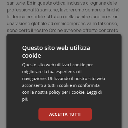
sanitarie. Ed in questa ottica, inclusiva di ognuna delle
Salute orale & impianti
professionalità sanitarie, lavoreremo sempre affinché
le decisioni nodali sul futuro della sanità siano prese in
Sangue & coagulazione
una visione globale ed omnicomprensiva. In tal senso,
sono certo il nostro Ordine avrebbe offerto concreto
Tiroide
supporto nel documento qui discusso: il valore
aggiunto ai fini di una visione completa delle reali
Questo sito web utilizza
esigenze della comunità”, conclude Lenza.
Tumore al seno
cookie
Questo sito web utilizza i cookie per
Tumore ovarico
04 Aprile 2025
migliorare la tua esperienza di
© Riproduzione riservata
navigazione. Utilizzando il nostro sito web
Tumori del Polmone & Testa Collo
acconsenti a tutti i cookie in conformità
con la nostra policy per i cookie.
Leggi di
Tumori gastrointestinali
più
Ulcera & Reflusso
ACCETTA TUTTI
Potrebbe interessarti in
Vaccini