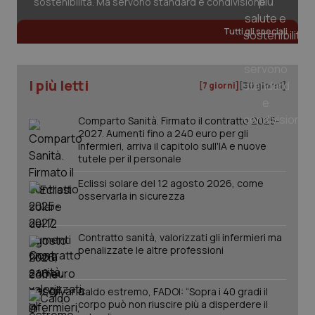
sostenibilità. Ma servono standard e condivisione
Tutti gli speciali
I più letti
[7 giorni]
[30 giorni]
Comparto Sanità. Firmato il contratto 2025-
2027. Aumenti fino a 240 euro per gli
infermieri, arriva il capitolo sull'IA e nuove
tutele per il personale
Eclissi solare del 12 agosto 2026, come
osservarla in sicurezza
Contratto sanità, valorizzati gli infermieri ma
penalizzate le altre professioni
PHPSESSID
Sessio
PHP.net
www.quotidianosanita.it
Caldo estremo, FADOI: “Sopra i 40 gradi il
corpo può non riuscire più a disperdere il