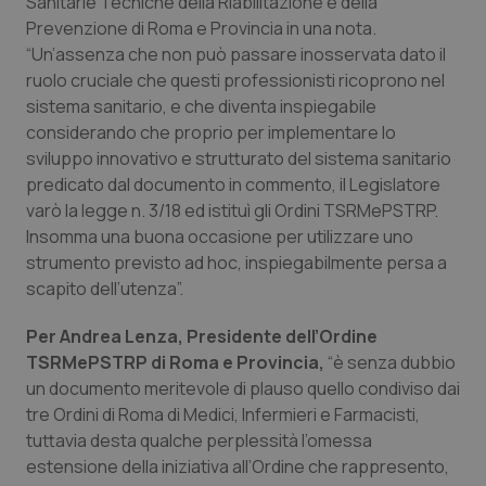
Sanitarie Tecniche della Riabilitazione e della
Prevenzione di Roma e Provincia in una nota.
Piemonte
HIV
“Un’assenza che non può passare inosservata dato il
ruolo cruciale che questi professionisti ricoprono nel
Provincia Autonoma di Bolzano
Infezioni & Febbre
sistema sanitario, e che diventa inspiegabile
considerando che proprio per implementare lo
Provincia Autonoma di Trento
Ipertensione & Scompenso
sviluppo innovativo e strutturato del sistema sanitario
predicato dal documento in commento, il Legislatore
Puglia
Malattie rare
varò la legge n. 3/18 ed istituì gli Ordini TSRMePSTRP.
Insomma una buona occasione per utilizzare uno
strumento previsto ad hoc, inspiegabilmente persa a
Sardegna
Malattia di Crohn & Rettocolite Ulcerosa
scapito dell’utenza”.
Sicilia
Neuroscienze & patologie neurodegenerative
Per Andrea Lenza, Presidente dell’Ordine
TSRMePSTRP di Roma e Provincia,
“è senza dubbio
Toscana
Obesità
un documento meritevole di plauso quello condiviso dai
tre Ordini di Roma di Medici, Infermieri e Farmacisti,
Umbria
Oftalmologia
tuttavia desta qualche perplessità l’omessa
estensione della iniziativa all’Ordine che rappresento,