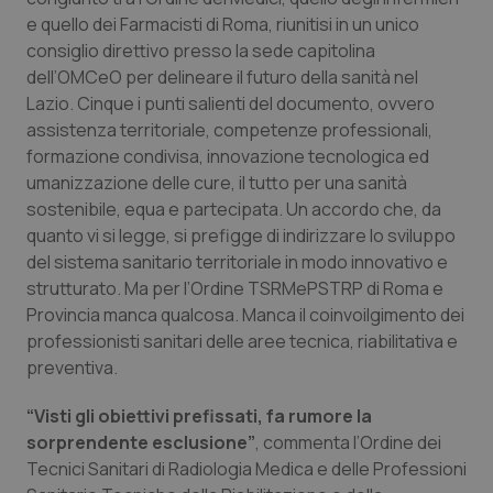
Calabria
Asma & BPCO
e quello dei Farmacisti di Roma, riunitisi in un unico
consiglio direttivo presso la sede capitolina
Campania
Car-T
dell’OMCeO per delineare il futuro della sanità nel
Lazio. Cinque i punti salienti del documento, ovvero
assistenza territoriale, competenze professionali,
Emilia-Romagna
Colesterolo & coronaropatie
formazione condivisa, innovazione tecnologica ed
umanizzazione delle cure, il tutto per una sanità
Friuli Venezia Giulia
Dermatite Atopica
sostenibile, equa e partecipata. Un accordo che, da
quanto vi si legge, si prefigge di indirizzare lo sviluppo
Lazio
Diabete & glucometri
del sistema sanitario territoriale in modo innovativo e
strutturato. Ma per l’Ordine TSRMePSTRP di Roma e
Liguria
Disturbi dell’umore
Provincia manca qualcosa. Manca il coinvoilgimento dei
professionisti sanitari delle aree tecnica, riabilitativa e
Lombardia
Dolore
preventiva.
“Visti gli obiettivi prefissati, fa rumore la
Marche
Donna & Salute
sorprendente esclusione”
, commenta l’Ordine dei
Tecnici Sanitari di Radiologia Medica e delle Professioni
Molise
Epatiti