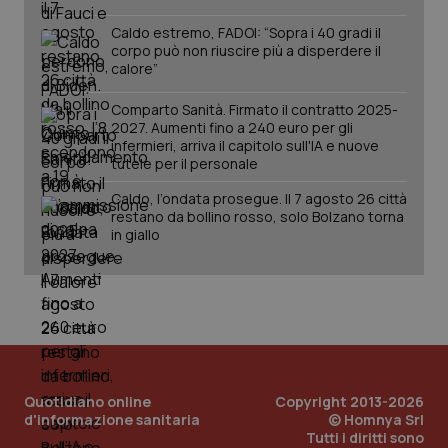
Caldo estremo, FADOI: “Sopra i 40 gradi il
corpo può non riuscire più a disperdere il
calore”
Comparto Sanità. Firmato il contratto 2025-
2027. Aumenti fino a 240 euro per gli
infermieri, arriva il capitolo sull'IA e nuove
tutele per il personale
Caldo, l’ondata prosegue. Il 7 agosto 26 città
restano da bollino rosso, solo Bolzano torna
PHPSESSID
Sessio
PHP.net
www.quotidianosanita.it
in giallo
Quotidiano online
Copyright 2013-2026
d'informazione sanitaria
© Homnya Srl
Tutti i diritti sono