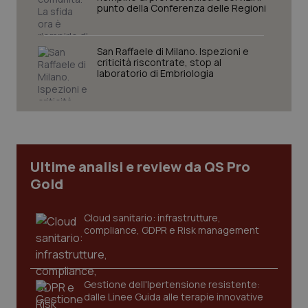
punto della Conferenza delle Regioni
San Raffaele di Milano. Ispezioni e
criticità riscontrate, stop al
Necessari
Statistici
Marketing
laboratorio di Embriologia
I cookie necessari contribuiscono a rendere fruibile il
sito web abilitandone funzionalità di base quali la
navigazione sulle pagine e l'accesso alle aree
protette del sito. Il sito web non è in grado di
funzionare correttamente senza questi cookie.
Nome
Fornitore
/
Dominio
Scaden
Ultime analisi e review da QS Pro
VISITOR_PRIVACY_METADATA
5 mesi
YouTube
Gold
settim
.youtube.com
Cloud sanitario: infrastrutture,
compliance, GDPR e Risk management
Gestione dell'Ipertensione resistente:
dalle Linee Guida alle terapie innovative