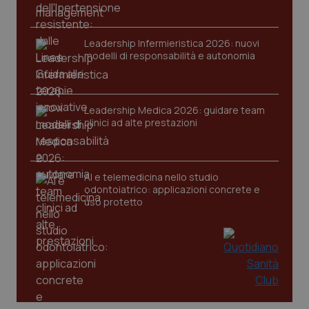
Leadership Infermieristica 2026: nuovi
modelli di responsabilità e autonomia
CookieScriptConsent
5 mesi
CookieScript
settim
www.quotidianosanita.it
Leadership Medica 2026: guidare team
clinici ad alte prestazioni
AI e telemedicina nello studio
odontoiatrico: applicazioni concrete e
uso protetto
tracking-sites-ironfish-
www.quotidianosanita.it
4
tracking-enable
settim
2 gior