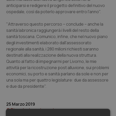
Valle D’Aosta
Oncodermatologia
anticiparsi e redigere il progetto definitivo del nuovo
ospedale, così da poterlo approvare entro l'anno".
Veneto
Oncoematologia
"Attraverso questo percorso – conclude – anche la
Oncologia & Nutrizione
sanità labronica raggiungerà i livelli del resto della
sanità toscana. Comunico, infine, che nel nuovo piano
Psoriasi & pelle
degli investimenti elaborato dall'assessorato
regionale alla sanità, i 280 milioni richiesti saranno
Quotidiano Cardiologia
destinati alla realizzazione della nuova struttura.
Quanto al fatto di impegnarmi per Livorno, le mie
attività per la ricostruzione post alluvione, sui problemi
Quotidiano Chirurgia
economici, su porto e sanità parlano da sole e non per
una sola ma per quattro legislature: due da assessore
Quotidiano Oncologia
e due da presidente".
Quotidiano Pediatria
25 Marzo 2019
Rene & patologie urogenitali
© Riproduzione riservata