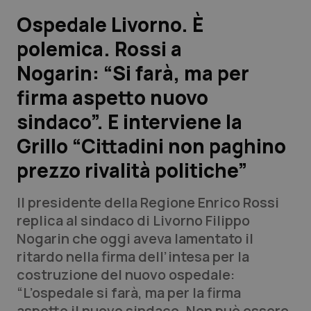
Ospedale Livorno. È
Scienza e Farmaci
polemica. Rossi a
Nogarin: “Si farà, ma per
Studi e Analisi
firma aspetto nuovo
Lettere al direttore
sindaco”. E interviene la
Edizioni Regionali
Grillo “Cittadini non paghino
prezzo rivalità politiche”
QS Pro
Il presidente della Regione Enrico Rossi
Professionisti Sanitari.AI
replica al sindaco di Livorno Filippo
Nogarin che oggi aveva lamentato il
Abruzzo
QS Pro Gold
ritardo nella firma dell’intesa per la
costruzione del nuovo ospedale:
QS Club
Newsletter
Basilicata
Artrite & artrosi
“L’ospedale si farà, ma per la firma
aspetto il nuovo sindaco. Non può essere