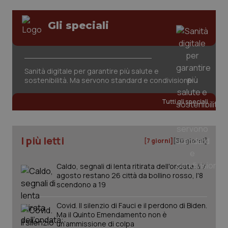
Gli speciali
tracking-sites-ironfish-
www.quotidianosanita.it
4
session-id
settim
2 gior
Sanità digitale per garantire più salute e
sostenibilità. Ma servono standard e condivisione
_ga
1 anno
Google LLC
mes
.quotidianosanita.it
Tutti gli speciali
I più letti
[7 giorni]
[30 giorni]
Caldo, segnali di lenta ritirata dell'ondata: il 7
agosto restano 26 città da bollino rosso, l'8
scendono a 19
Covid. Il silenzio di Fauci e il perdono di Biden.
Ma il Quinto Emendamento non è
un’ammissione di colpa