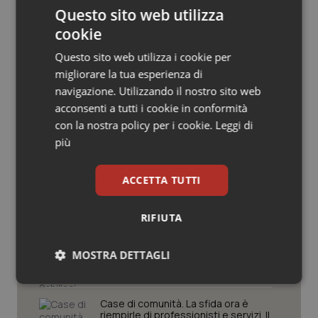
Questo sito web utilizza
Salute orale & impianti
cookie
Sangue & coagulazione
Questo sito web utilizza i cookie per
migliorare la tua esperienza di
Tiroide
navigazione. Utilizzando il nostro sito web
Potrebbe interessarti in
acconsenti a tutti i cookie in conformità
Regioni e Asl
con la nostra policy per i cookie.
Leggi di
Tumore al seno
più
Tumore ovarico
Settimana della Scienza dello
ACCETTA TUTTI
Spallanzani: capire la ricerca per
comprendere il presente
Tumori del Polmone & Testa Collo
RIFIUTA
Tumori gastrointestinali
Regione Lombardia scrive al ministro
Schillaci: “Gli attuali indicatori non
MOSTRA DETTAGLI
fotografano la qualità reale del Ssn”
Ulcera & Reflusso
Necessari
Statistici
Marketing
Case di comunità. La sfida ora è
Vaccini
riempirle di professionisti e servizi. Il