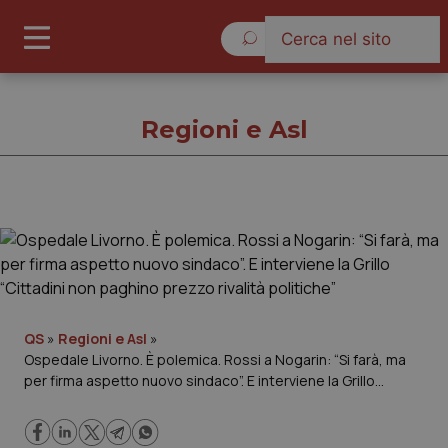
Sabato 8 Agosto 2026
Regioni e Asl
Regioni e Asl
Cronache
Governo e Parlamento
QS
»
Regioni e Asl
»
Ospedale Livorno. È polemica. Rossi a Nogarin: “Si farà, ma
per firma aspetto nuovo sindaco”. E interviene la Grillo
Regioni e Asl
“Cittadini non paghino prezzo rivalità politiche”
Lavoro e Professioni