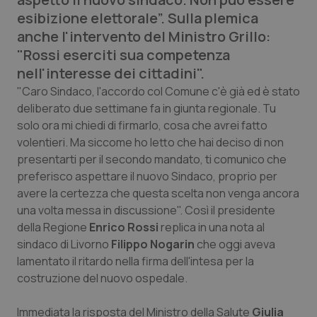
Calabria
Asma & BPCO
esibizione elettorale”. Sulla plemica
anche l'intervento del Ministro Grillo:
Campania
Car-T
"Rossi eserciti sua competenza
nell'interesse dei cittadini".
Emilia-Romagna
Colesterolo & coronaropatie
"Caro Sindaco, l'accordo col Comune c'è già ed è stato
deliberato due settimane fa in giunta regionale. Tu
Friuli Venezia Giulia
Dermatite Atopica
solo ora mi chiedi di firmarlo, cosa che avrei fatto
volentieri. Ma siccome ho letto che hai deciso di non
Lazio
Diabete & glucometri
presentarti per il secondo mandato, ti comunico che
preferisco aspettare il nuovo Sindaco, proprio per
avere la certezza che questa scelta non venga ancora
Liguria
Disturbi dell’umore
una volta messa in discussione". Così il presidente
della Regione
Enrico Rossi
replica in una nota al
Lombardia
Dolore
sindaco di Livorno
Filippo Nogarin
che oggi aveva
lamentato il ritardo nella firma dell'intesa per la
Marche
Donna & Salute
costruzione del nuovo ospedale.
Molise
Epatiti
Immediata la risposta del Ministro della Salute
Giulia