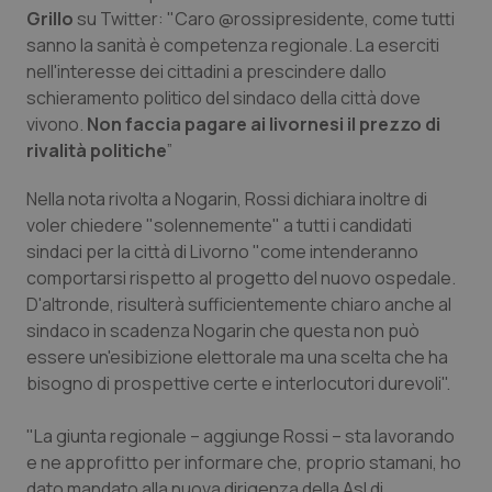
Grillo
su Twitter: "Caro @rossipresidente, come tutti
Piemonte
HIV
sanno la sanità è competenza regionale. La eserciti
nell'interesse dei cittadini a prescindere dallo
Provincia Autonoma di Bolzano
Infezioni & Febbre
schieramento politico del sindaco della città dove
vivono.
Non faccia pagare ai livornesi il prezzo di
rivalità politiche
”
Provincia Autonoma di Trento
Ipertensione & Scompenso
Nella nota rivolta a Nogarin, Rossi dichiara inoltre di
Puglia
Malattie rare
voler chiedere "solennemente" a tutti i candidati
sindaci per la città di Livorno "come intenderanno
Sardegna
Malattia di Crohn & Rettocolite Ulcerosa
comportarsi rispetto al progetto del nuovo ospedale.
D'altronde, risulterà sufficientemente chiaro anche al
Sicilia
Neuroscienze & patologie neurodegenerative
sindaco in scadenza Nogarin che questa non può
essere un'esibizione elettorale ma una scelta che ha
Toscana
Obesità
bisogno di prospettive certe e interlocutori durevoli".
"La giunta regionale – aggiunge Rossi – sta lavorando
Umbria
Oftalmologia
e ne approfitto per informare che, proprio stamani, ho
dato mandato alla nuova dirigenza della Asl di