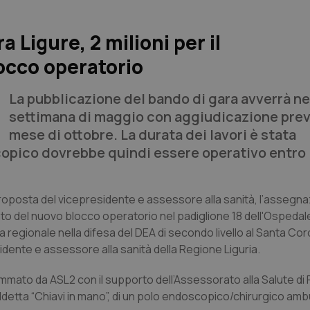
 Ligure, 2 milioni per il
occo operatorio
La pubblicazione del bando di gara avverrà ne
settimana di maggio con aggiudicazione previ
mese di ottobre. La durata dei lavori è stata
copico dovrebbe quindi essere operativo entro l
 proposta del vicepresidente e assessore alla sanità, l’assegn
amento del nuovo blocco operatorio nel padiglione 18 dell'Ospeda
a regionale nella difesa del DEA di secondo livello al Santa Cor
residente e assessore alla sanità della Regione Liguria.
mmato da ASL2 con il supporto dell’Assessorato alla Salute di
siddetta “Chiavi in mano”, di un polo endoscopico/chirurgico amb