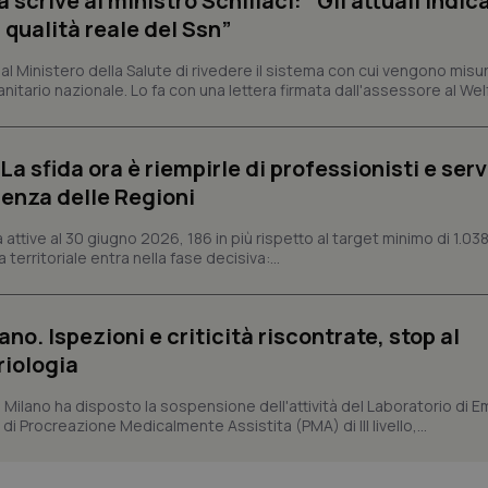
crive al ministro Schillaci: “Gli attuali indica
Fornitore
/
Dominio
Scadenza
Descrizione
 qualità reale del Ssn”
METADATA
5 mesi 4
Questo cookie viene utilizzato p
YouTube
settimane
scelte di consenso e privacy dell'
.youtube.com
 Ministero della Salute di rivedere il sistema con cui vengono misur
interazione con il sito. Registra i
del visitatore riguardo a varie pol
itario nazionale. Lo fa con una lettera firmata dall'assessore al Welf
impostazioni sulla privacy, garan
preferenze siano onorate nelle se
nt
5 mesi 3
Questo cookie viene utilizzato da
CookieScript
a sfida ora è riempirle di professionisti e serviz
settimane
Script.com per ricordare le pref
www.quotidianosanita.it
sui cookie dei visitatori. È neces
enza delle Regioni
dei cookie di Cookie-Script.com 
correttamente.
ttive al 30 giugno 2026, 186 in più rispetto al target minimo di 1.038
ish-
www.quotidianosanita.it
4
Questo cookie è impostato dall'a
 territoriale entra nella fase decisiva:...
settimane
abilitare il sistema di tracking a
2 giorni
ish-
www.quotidianosanita.it
4
Questo cookie è impostato dall'a
settimane
assegnare un identificatore generi
ano. Ispezioni e criticità riscontrate, stop al
2 giorni
riologia
1 anno 1
Questo nome di cookie è associa
Google LLC
mese
Universal Analytics, che è un a
.quotidianosanita.it
significativo del servizio di ana
i Milano ha disposto la sospensione dell'attività del Laboratorio di E
utilizzato da Google. Questo cook
di Procreazione Medicalmente Assistita (PMA) di III livello,...
per distinguere utenti unici as
generato in modo casuale come i
cliente. È incluso in ogni richiest
sito e utilizzato per calcolare i dat
sessioni e campagne per i rapporti 