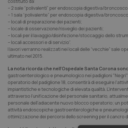
costituito da:
– 2 sale “polivalenti” per endoscopia digestiva/broncosco
– 1 sala “polivalente” per endoscopia digestiva/broncosco
– locali di preparazione dei pazienti;
– locale di osservazione/risveglio dei pazienti;
– locali per il lavaggio/disinfezione/stoccaggio dello s
– locali accessori e di servizio”.
I lavori verranno realizzati nei locali delle “vecchie” sale
ultimato nel 2015.
La nota ricorda che nell’Ospedale Santa Corona sono
gastroenterologico e pneumologico nei padiglioni "Negri"
operatorio del padiglione 18, consentirà di eseguire l’attivit
impiantistiche e tecnologiche di elevata qualità. L'interven
attraverso l’unificazione del personale sanitario, attualmen
personale dell’adiacente nuovo blocco operatorio; un pote
attività endoscopiche gastroenterologiche e pneumologiche
ottimizzazione dei percorsi dello screening per il cancro de