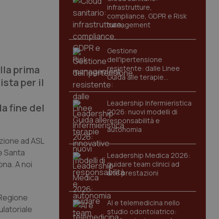
infrastrutture,
compliance, GDPR e Risk
management
Gestione
dell'Ipertensione
lla prima
resistente: dalle Linee
Guida alle terapie
sta per il
innovative
Leadership Infermieristica
a fine del
2026: nuovi modelli di
responsabilità e
autonomia
azione ad ASL
le Santa
Leadership Medica 2026:
ona. A noi
guidare team clinici ad
alte prestazioni
 Regione
AI e telemedicina nello
ulatoriale
studio odontoiatrico: