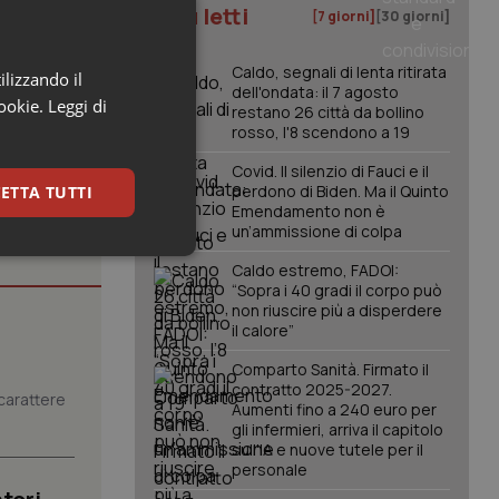
 di ottobre.
I più letti
[7 giorni]
[30 giorni]
0.
Caldo, segnali di lenta ritirata
ilizzando il
dell'ondata: il 7 agosto
cookie.
Leggi di
restano 26 città da bollino
rosso, l'8 scendono a 19
Covid. Il silenzio di Fauci e il
perdono di Biden. Ma il Quinto
ETTA TUTTI
Emendamento non è
un’ammissione di colpa
keting
Caldo estremo, FADOI:
“Sopra i 40 gradi il corpo può
non riuscire più a disperdere
il calore”
Comparto Sanità. Firmato il
contratto 2025-2027.
carattere
Aumenti fino a 240 euro per
gli infermieri, arriva il capitolo
sull'IA e nuove tutele per il
igazione sulle pagine
personale
kie.