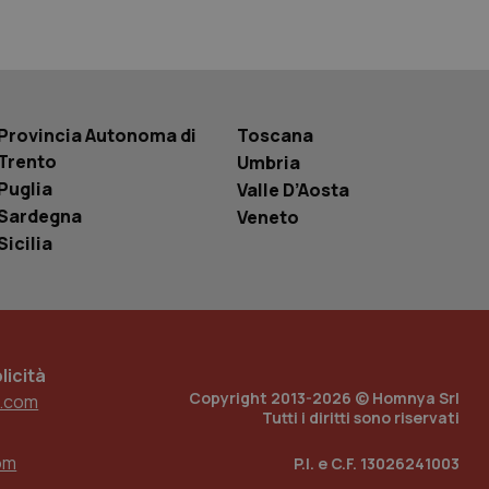
basate sul
entificatore
le variabili di
è un numero
o in cui viene
r il sito, ma un
tato di accesso per
Provincia Autonoma di
Toscana
Trento
Umbria
a Google Analytics
sione.
Puglia
Valle D’Aosta
Sardegna
Veneto
Sicilia
 tenere traccia
i Youtube incorporati
tics per mantenere
tore del sito web sta
ell'interfaccia di
icità
 tenere traccia
Copyright 2013-2026 © Homnya Srl
.com
i Youtube incorporati
Tutti i diritti sono riservati
tore del sito web sta
ell'interfaccia di
om
P.I. e C.F. 13026241003
 tenere traccia