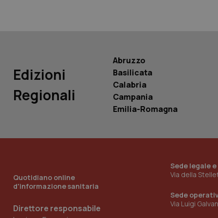
PHPSESSID
Abruzzo
Edizioni
Basilicata
_ga_KM60CM4NPH
Calabria
Regionali
Campania
Emilia-Romagna
Nome
Nome
VISITOR_INFO1_LIV
_ga_0VMQEQKQ1N
Sede legale e
Via della Stell
__Secure-YNID
Quotidiano online
d'informazione sanitaria
Sede operati
Via Luigi Galva
Direttore responsabile
YSC