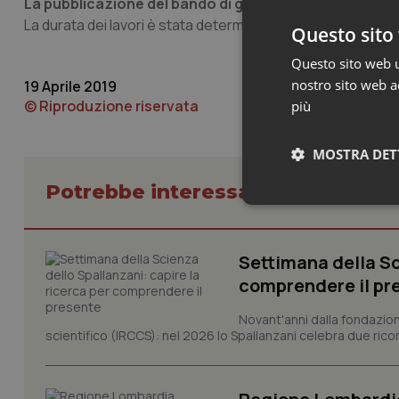
La pubblicazione del bando di gara avverrà nella pri
La durata dei lavori è stata determinata in 12 mesi e quindi
Questo sito 
Questo sito web ut
nostro sito web ac
19 Aprile 2019
© Riproduzione riservata
più
MOSTRA DET
Potrebbe interessarti in Liguria
Neces
Settimana della Sc
comprendere il pr
Novant'anni dalla fondazion
scientifico (IRCCS): nel 2026 lo Spallanzani celebra due rico
I cookie necessari con
e l'accesso alle aree 