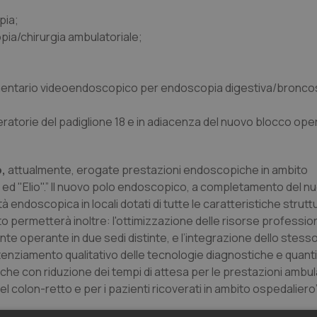
pia;
pia/chirurgia ambulatoriale;
trumentario videoendoscopico per endoscopia digestiva/bronco
 operatorie del padiglione 18 e in adiacenza del nuovo blocco ope
,
attualmente, erogate prestazioni endoscopiche in ambito
 ed "Elio".” Il nuovo polo endoscopico, a completamento del n
à endoscopica in locali dotati di tutte le caratteristiche struttu
to permetterà inoltre: l'ottimizzazione delle risorse profession
te operante in due sedi distinte, e l’integrazione dello stesso 
nziamento qualitativo delle tecnologie diagnostiche e quantit
 con riduzione dei tempi di attesa per le prestazioni ambula
l colon-retto e per i pazienti ricoverati in ambito ospedaliero”