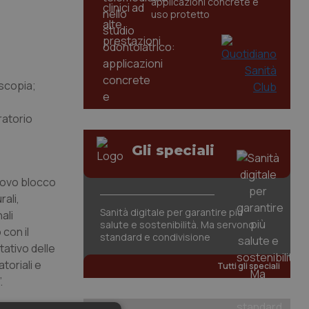
applicazioni concrete e
uso protetto
scopia;
ratorio
Gli speciali
uovo blocco
rali,
Sanità digitale per garantire più
ali
salute e sostenibilità. Ma servono
con il
standard e condivisione
ativo delle
toriali e
Tutti gli speciali
.