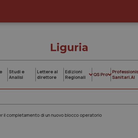
Liguria
e
Studi e
Lettere al
Edizioni
Professionis
QS Pro
Analisi
direttore
Regionali
Sanitari.AI
per il completamento di un nuovo blocco operatorio