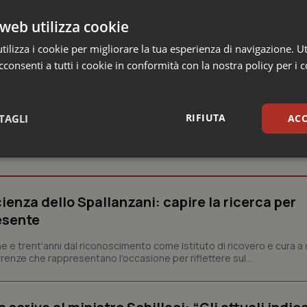
ma settimana
di maggio con aggiudicazione prevista per il mese
 il nuovo polo endoscopico sarà operativo entro la fine del 202
web utilizza cookie
ilizza i cookie per migliorare la tua esperienza di navigazione. Ut
consenti a tutti i cookie in conformità con la nostra policy per i 
RIFIUTA
TAGLI
ACC
sari
Statistici
Mar
ienza dello Spallanzani: capire la ricerca per
esente
e e trent'anni dal riconoscimento come Istituto di ricovero e cura a 
Necessari
Statistici
Marketing
rrenze che rappresentano l'occasione per riflettere sul...
tribuiscono a rendere fruibile il sito web abilitandone funzionalità di base quali la nav
protette del sito. Il sito web non è in grado di funzionare correttamente senza questi coo