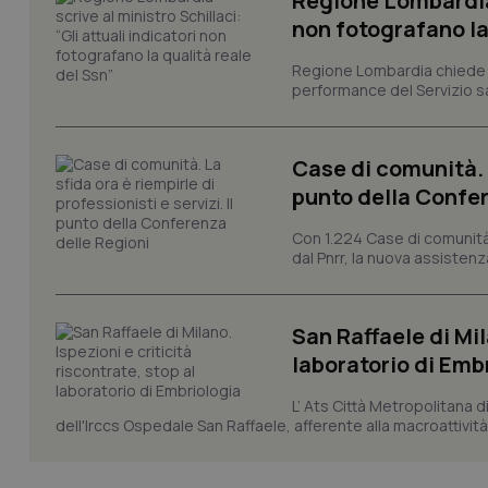
Regione Lombardia s
Nome
non fotografano la
VISITOR_PRIVACY_
Regione Lombardia chiede al
performance del Servizio san
CookieScriptConse
Case di comunità. L
punto della Confer
Con 1.224 Case di comunità a
tracking-sites-ironf
dal Pnrr, la nuova assistenza
tracking-enable
tracking-sites-ironf
session-id
San Raffaele di Mil
laboratorio di Emb
_ga
L’ Ats Città Metropolitana d
dell'Irccs Ospedale San Raffaele, afferente alla macroattività 