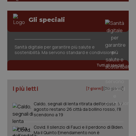
Gli speciali
Sanità digitale per garantire più salute e
tracking-sites-ironfish-
www.quotidianosanita.it
4
sostenibilità. Ma servono standard e condivisione
tracking-enable
settim
2 gior
Tutti gli speciali
tracking-sites-ironfish-
www.quotidianosanita.it
4
I più letti
[7 giorni]
[30 giorni]
session-id
settim
2 gior
Caldo, segnali di lenta ritirata dell'ondata: il 7
agosto restano 26 città da bollino rosso, l'8
scendono a 19
_ga
1 anno
Google LLC
mes
.quotidianosanita.it
Covid. Il silenzio di Fauci e il perdono di Biden.
Ma il Quinto Emendamento non è