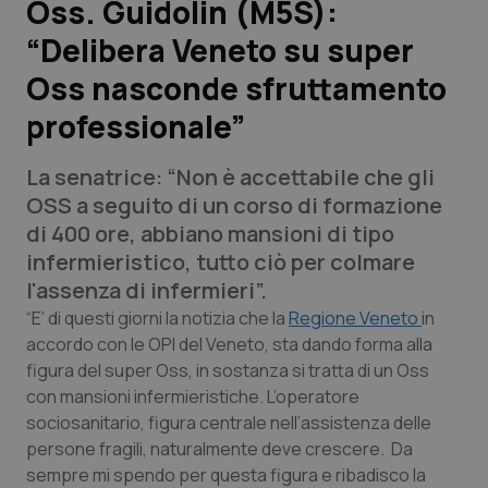
Oss. Guidolin (M5S):
“Delibera Veneto su super
Scienza e Farmaci
Oss nasconde sfruttamento
Studi e Analisi
professionale”
Lettere al direttore
La senatrice: “Non è accettabile che gli
OSS a seguito di un corso di formazione
Edizioni Regionali
di 400 ore, abbiano mansioni di tipo
infermieristico, tutto ciò per colmare
QS Pro
l'assenza di infermieri”.
“E’ di questi giorni la notizia che la
Regione Veneto
in
Professionisti Sanitari.AI
accordo con le OPI del Veneto, sta dando forma alla
figura del super Oss, in sostanza si tratta di un Oss
Abruzzo
QS Pro Gold
con mansioni infermieristiche. L’operatore
sociosanitario, figura centrale nell’assistenza delle
QS Club
Newsletter
Basilicata
Artrite & artrosi
persone fragili, naturalmente deve crescere. Da
sempre mi spendo per questa figura e ribadisco la