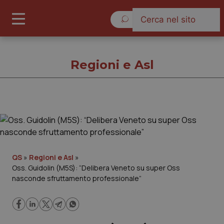
Sabato 8 Agosto 2026
Regioni e Asl
Regioni e Asl
Cronache
QS
»
Regioni e Asl
»
Oss. Guidolin (M5S): “Delibera Veneto su super Oss
Governo e Parlamento
nasconde sfruttamento professionale”
Regioni e Asl
Lavoro e Professioni