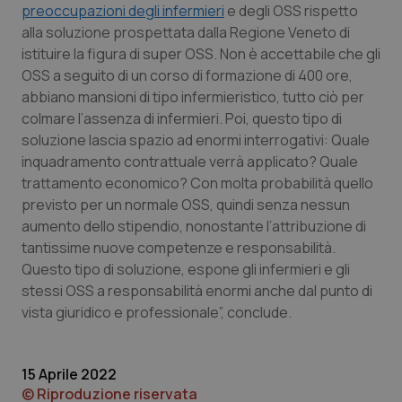
preoccupazioni degli infermieri
e degli OSS rispetto
Piemonte
HIV
alla soluzione prospettata dalla Regione Veneto di
istituire la figura di super OSS. Non è accettabile che gli
OSS a seguito di un corso di formazione di 400 ore,
Provincia Autonoma di Bolzano
Infezioni & Febbre
abbiano mansioni di tipo infermieristico, tutto ciò per
colmare l’assenza di infermieri. Poi, questo tipo di
Provincia Autonoma di Trento
Ipertensione & Scompenso
soluzione lascia spazio ad enormi interrogativi: Quale
inquadramento contrattuale verrà applicato? Quale
Puglia
Malattie rare
trattamento economico? Con molta probabilità quello
previsto per un normale OSS, quindi senza nessun
Sardegna
Malattia di Crohn & Rettocolite Ulcerosa
aumento dello stipendio, nonostante l’attribuzione di
tantissime nuove competenze e responsabilità.
Sicilia
Neuroscienze & patologie neurodegenerative
Questo tipo di soluzione, espone gli infermieri e gli
stessi OSS a responsabilità enormi anche dal punto di
Toscana
Obesità
vista giuridico e professionale”, conclude.
Umbria
Oftalmologia
15 Aprile 2022
© Riproduzione riservata