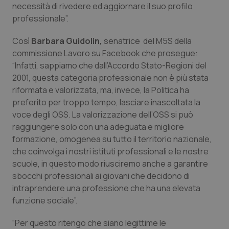
necessità di rivedere ed aggiornare il suo profilo
Calabria
Asma & BPCO
professionale”.
Campania
Car-T
Così
Barbara Guidolin,
senatrice del M5S della
commissione Lavoro su Facebook che prosegue:
Emilia-Romagna
Colesterolo & coronaropatie
“Infatti, sappiamo che dall’Accordo Stato-Regioni del
2001, questa categoria professionale non è più stata
Friuli Venezia Giulia
Dermatite Atopica
riformata e valorizzata, ma, invece, la Politica ha
preferito per troppo tempo, lasciare inascoltata la
Lazio
Diabete & glucometri
voce degli OSS. La valorizzazione dell’OSS si può
raggiungere solo con una adeguata e migliore
formazione, omogenea su tutto il territorio nazionale,
Liguria
Disturbi dell’umore
che coinvolga i nostri istituti professionali e le nostre
scuole, in questo modo riusciremo anche a garantire
Lombardia
Dolore
sbocchi professionali ai giovani che decidono di
intraprendere una professione che ha una elevata
Marche
Donna & Salute
funzione sociale”.
Molise
Epatiti
“Per questo ritengo che siano legittime le