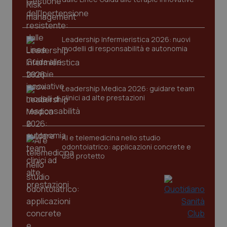
Nome
Fornitore
/
Dominio
Scaden
VISITOR_PRIVACY_METADATA
5 mesi
YouTube
settim
.youtube.com
Leadership Infermieristica 2026: nuovi
modelli di responsabilità e autonomia
Leadership Medica 2026: guidare team
clinici ad alte prestazioni
AI e telemedicina nello studio
odontoiatrico: applicazioni concrete e
uso protetto
CookieScriptConsent
5 mesi
CookieScript
settim
www.quotidianosanita.it