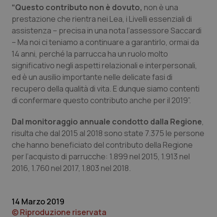
“Questo contributo non è dovuto,
non è una
Piemonte
HIV
prestazione che rientra nei Lea, i Livelli essenziali di
assistenza – precisa in una nota l’assessore Saccardi
Provincia Autonoma di Bolzano
Infezioni & Febbre
– Ma noi ci teniamo a continuare a garantirlo, ormai da
14 anni, perché la parrucca ha un ruolo molto
significativo negli aspetti relazionali e interpersonali,
Provincia Autonoma di Trento
Ipertensione & Scompenso
ed è un ausilio importante nelle delicate fasi di
recupero della qualità di vita. E dunque siamo contenti
Puglia
Malattie rare
di confermare questo contributo anche per il 2019”.
Sardegna
Malattia di Crohn & Rettocolite Ulcerosa
Dal monitoraggio annuale condotto dalla Regione
,
risulta che dal 2015 al 2018 sono state 7.375 le persone
Sicilia
Neuroscienze & patologie neurodegenerative
che hanno beneficiato del contributo della Regione
per l’acquisto di parrucche: 1.899 nel 2015, 1.913 nel
Toscana
Obesità
2016, 1.760 nel 2017, 1.803 nel 2018.
Umbria
Oftalmologia
14 Marzo 2019
© Riproduzione riservata