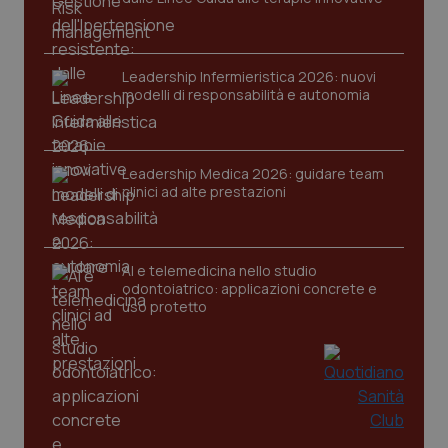
Nome
Fornitore
/
Dominio
Scaden
VISITOR_PRIVACY_METADATA
5 mesi
YouTube
settim
.youtube.com
Leadership Infermieristica 2026: nuovi
modelli di responsabilità e autonomia
Leadership Medica 2026: guidare team
clinici ad alte prestazioni
AI e telemedicina nello studio
odontoiatrico: applicazioni concrete e
uso protetto
CookieScriptConsent
5 mesi
CookieScript
settim
www.quotidianosanita.it