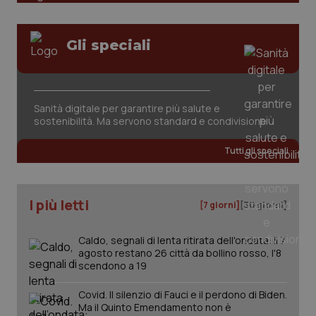
Gli speciali
Sanità digitale per garantire più salute e
tracking-sites-ironfish-
www.quotidianosanita.it
4
sostenibilità. Ma servono standard e condivisione
tracking-enable
settim
2 gior
Tutti gli speciali
tracking-sites-ironfish-
www.quotidianosanita.it
4
I più letti
[7 giorni]
[30 giorni]
session-id
settim
2 gior
Caldo, segnali di lenta ritirata dell'ondata: il 7
agosto restano 26 città da bollino rosso, l'8
scendono a 19
_ga
1 anno
Google LLC
mes
.quotidianosanita.it
Covid. Il silenzio di Fauci e il perdono di Biden.
Ma il Quinto Emendamento non è