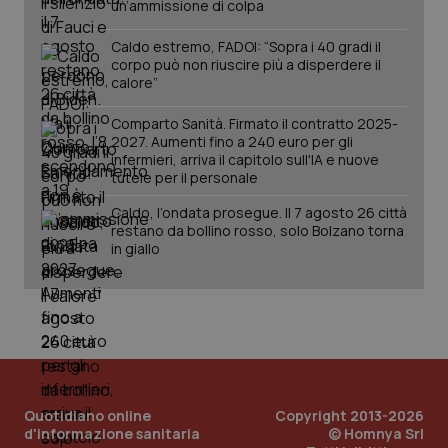
un’ammissione di colpa
Caldo estremo, FADOI: “Sopra i 40 gradi il
corpo può non riuscire più a disperdere il
calore”
Comparto Sanità. Firmato il contratto 2025-
2027. Aumenti fino a 240 euro per gli
infermieri, arriva il capitolo sull'IA e nuove
tutele per il personale
Caldo, l’ondata prosegue. Il 7 agosto 26 città
restano da bollino rosso, solo Bolzano torna
in giallo
Quotidiano online
Copyright 2013-2026
d'informazione sanitaria
© Homnya Srl