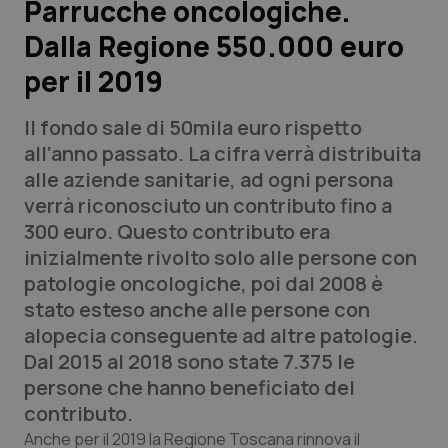
Parrucche oncologiche.
Dalla Regione 550.000 euro
Scienza e Farmaci
per il 2019
Studi e Analisi
Il fondo sale di 50mila euro rispetto
Lettere al direttore
all’anno passato. La cifra verrà distribuita
alle aziende sanitarie, ad ogni persona
Edizioni Regionali
verrà riconosciuto un contributo fino a
300 euro. Questo contributo era
QS Pro
inizialmente rivolto solo alle persone con
patologie oncologiche, poi dal 2008 è
Professionisti Sanitari.AI
stato esteso anche alle persone con
alopecia conseguente ad altre patologie.
Abruzzo
QS Pro Gold
Dal 2015 al 2018 sono state 7.375 le
persone che hanno beneficiato del
QS Club
Newsletter
Basilicata
Artrite & artrosi
contributo.
Anche per il 2019 la Regione Toscana rinnova il