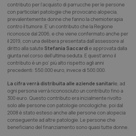
Calabria
Asma & BPCO
contributo per l’acquisto di parrucche per le persone
con particolari patologie che provocano alopecia,
prevalentemente donne che fanno la chemioterapia
Campania
Car-T
contro il tumore. E’ un contributo che la Regione
riconosce dal 2006, e che viene confermato anche per
Emilia-Romagna
Colesterolo & coronaropatie
il 2019, con una delibera presentata dall’assessore al
diritto alla salute
Stefania Saccardi
e approvata dalla
Friuli Venezia Giulia
Dermatite Atopica
giunta nel corso dell’ultima seduta. E quest’anno il
contributo è un po’ più alto rispetto agli anni
Lazio
Diabete & glucometri
precedenti: 550.000 euro, invece di 500.000.
Liguria
Disturbi dell’umore
La cifra verrà distribuita alle aziende sanitari
e, ad
ogni persona verrà riconosciuto un contributo fino a
300 euro. Questo contributo era inizialmente rivolto
Lombardia
Dolore
solo alle persone con patologie oncologiche, poi dal
2008 è stato esteso anche alle persone con alopecia
Marche
Donna & Salute
conseguente ad altre patologie. Le persone che
beneficiano del finanziamento sono quasi tutte donne.
Molise
Epatiti