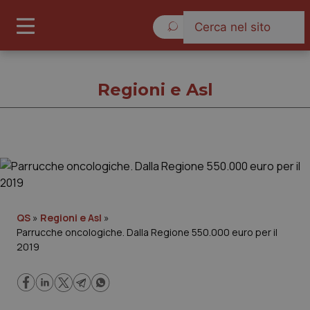
Sabato 8 Agosto 2026
Regioni e Asl
Regioni e Asl
Cronache
QS
»
Regioni e Asl
»
Parrucche oncologiche. Dalla Regione 550.000 euro per il
Governo e Parlamento
2019
Regioni e Asl
Lavoro e Professioni