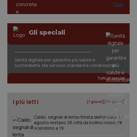
da Google
ten
Analytics
pre
per
del
mantener
vid
lo stato
inco
della
può
sessione.
det
Gli speciali
vis
web
uti
nuo
ver
dell
You
Sanità digitale per garantire più salute e
sostenibilità. Ma servono standard e condivisione
__Secure-YNID
.youtube.com
5 mesi 4
Que
settimane
imp
You
Tutti gli speciali
ten
pre
del
vid
inco
I più letti
[7 giorni]
[30 giorni]
può
det
vis
web
Caldo, segnali di lenta ritirata dell'ondata: il 7
uti
agosto restano 26 città da bollino rosso, l'8
nuo
ver
scendono a 19
dell
You