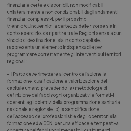
finanziarie certe e disponibili, non modificabili
unilateralmente e non condizionabili dagli andamenti
finanziari complessivi, per il prossimo
triennio/quinquennio: la certezza delle risorse sia in
conto esercizio, da ripartire tra le Regioni senza alcun
Necessari
Statistici
Marketing
vincolo di destinazione, sia in conto capitale,
rappresenta un elemento indispensabile per
I cookie necessari contribuiscono a rendere fruibile il
sito web abilitandone funzionalità di base quali la
programmare correttamente gli interventi sui territori
navigazione sulle pagine e l'accesso alle aree
regionali;
protette del sito. Il sito web non è in grado di
funzionare correttamente senza questi cookie.
–
il Patto deve rimettere al centro dell’azione la
Nome
Fornitore
/
Dominio
Scaden
formazione, qualificazione e valorizzazione del
VISITOR_PRIVACY_METADATA
5 mesi
YouTube
settim
.youtube.com
capitale umano prevedendo: a) metodologie di
definizione dei fabbisogni organizzativi e formativi
coerenti agli obiettivi della programmazione sanitaria
nazionale e regionale; b) la semplificazione
dell’accesso dei professionisti e degli operatori alla
formazione ed al SSN, per una efficace e tempestiva
copertura dei fabbisogni medesimi; c) strumenti