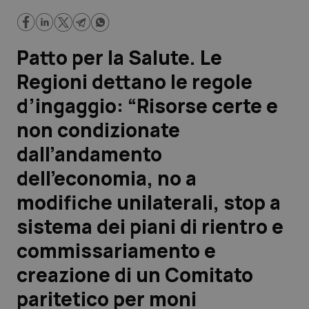
dell’economia, no a modifiche unilaterali, stop a sistema dei
piani di rientro e commissariamento e creazione di un
Comitato paritetico per moni
Scienza e Farmaci
Patto per la Salute. Le
Studi e Analisi
Regioni dettano le regole
d’ingaggio: “Risorse certe e
Lettere al direttore
non condizionate
Edizioni Regionali
dall’andamento
dell’economia, no a
QS Pro
modifiche unilaterali, stop a
Professionisti Sanitari.AI
sistema dei piani di rientro e
commissariamento e
Abruzzo
QS Pro Gold
creazione di un Comitato
QS Club
Newsletter
Basilicata
Artrite & artrosi
paritetico per moni