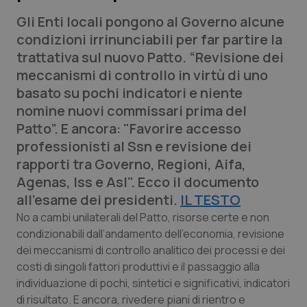
Calabria
Asma & BPCO
Gli Enti locali pongono al Governo alcune
condizioni irrinunciabili per far partire la
Campania
Car-T
trattativa sul nuovo Patto. “Revisione dei
meccanismi di controllo in virtù di uno
Emilia-Romagna
Colesterolo & coronaropatie
basato su pochi indicatori e niente
nomine nuovi commissari prima del
Friuli Venezia Giulia
Dermatite Atopica
Patto”. E ancora: "Favorire accesso
professionisti al Ssn e revisione dei
Lazio
Diabete & glucometri
rapporti tra Governo, Regioni, Aifa,
Agenas, Iss e Asl". Ecco il documento
Liguria
Disturbi dell’umore
all’esame dei presidenti.
IL TESTO
No a cambi unilaterali del Patto, risorse certe e non
Lombardia
Dolore
condizionabili dall’andamento dell’economia, revisione
dei meccanismi di controllo analitico dei processi e dei
Marche
Donna & Salute
costi di singoli fattori produttivi e il passaggio alla
individuazione di pochi, sintetici e significativi, indicatori
Molise
Epatiti
di risultato. E ancora, rivedere piani di rientro e