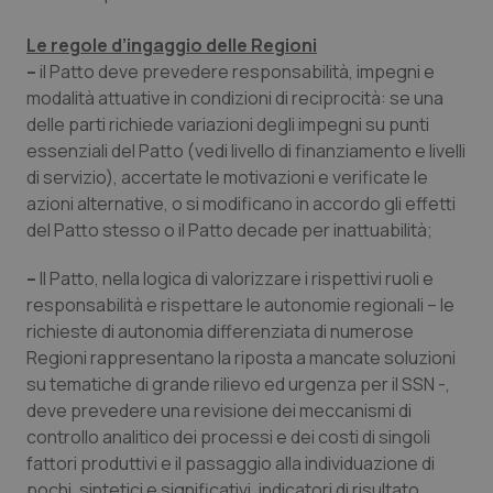
Le regole d’ingaggio delle Regioni
–
il Patto deve prevedere responsabilità, impegni e
modalità attuative in condizioni di reciprocità: se una
delle parti richiede variazioni degli impegni su punti
essenziali del Patto (vedi livello di finanziamento e livelli
di servizio), accertate le motivazioni e verificate le
azioni alternative, o si modificano in accordo gli effetti
del Patto stesso o il Patto decade per inattuabilità;
–
Il Patto, nella logica di valorizzare i rispettivi ruoli e
responsabilità e rispettare le autonomie regionali – le
richieste di autonomia differenziata di numerose
Regioni rappresentano la riposta a mancate soluzioni
su tematiche di grande rilievo ed urgenza per il SSN -,
deve prevedere una revisione dei meccanismi di
controllo analitico dei processi e dei costi di singoli
fattori produttivi e il passaggio alla individuazione di
pochi, sintetici e significativi, indicatori di risultato