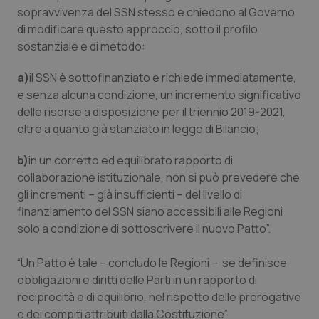
sopravvivenza del SSN stesso e chiedono al Governo
Salute orale & impianti
di modificare questo approccio, sotto il profilo
sostanziale e di metodo:
Sangue & coagulazione
a)
il SSN è sottofinanziato e richiede immediatamente,
Tiroide
e senza alcuna condizione, un incremento significativo
delle risorse a disposizione per il triennio 2019-2021,
Tumore al seno
oltre a quanto già stanziato in legge di Bilancio;
b)
in un corretto ed equilibrato rapporto di
Tumore ovarico
collaborazione istituzionale, non si può prevedere che
gli incrementi – già insufficienti – del livello di
Tumori del Polmone & Testa Collo
finanziamento del SSN siano accessibili alle Regioni
solo a condizione di sottoscrivere il nuovo Patto”.
Tumori gastrointestinali
“Un Patto è tale – concludo le Regioni – se definisce
Ulcera & Reflusso
obbligazioni e diritti delle Parti in un rapporto di
reciprocità e di equilibrio, nel rispetto delle prerogative
Vaccini
e dei compiti attribuiti dalla Costituzione”.