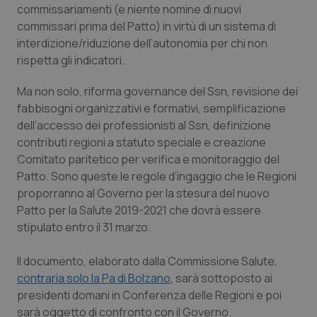
commissariamenti (e niente nomine di nuovi
Piemonte
HIV
commissari prima del Patto) in virtù di un sistema di
interdizione/riduzione dell’autonomia per chi non
rispetta gli indicatori.
Provincia Autonoma di Bolzano
Infezioni & Febbre
Ma non solo, riforma governance del Ssn, revisione dei
Provincia Autonoma di Trento
Ipertensione & Scompenso
fabbisogni organizzativi e formativi, semplificazione
dell’accesso dei professionisti al Ssn, definizione
Puglia
Malattie rare
contributi regioni a statuto speciale e creazione
Comitato paritetico per verifica e monitoraggio del
Sardegna
Malattia di Crohn & Rettocolite Ulcerosa
Patto. Sono queste le regole d’ingaggio che le Regioni
proporranno al Governo per la stesura del nuovo
Sicilia
Neuroscienze & patologie neurodegenerative
Patto per la Salute 2019-2021 che dovrà essere
stipulato entro il 31 marzo.
Toscana
Obesità
Il documento, elaborato dalla Commissione Salute,
contraria solo la Pa di Bolzano
, sarà sottoposto ai
Umbria
Oftalmologia
presidenti domani in Conferenza delle Regioni e poi
sarà oggetto di confronto con il Governo.