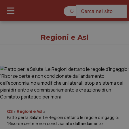
Domenica 9 Agosto 2026
Regioni e Asl
Regioni e Asl
Cronache
Governo e Parlamento
QS
»
Regioni e Asl
»
Regioni e Asl
Patto per la Salute. Le Regioni dettano le regole d’ingaggio:
“Risorse certe e non condizionate dall’andamento
Lavoro e Professioni