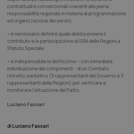
contrattuali e convenzionali coerenti alla piena
responsabilità regionale in materia di programmazione
ed organizzazione dei servizi;
–
è necessario definire quale debba essere il
contributo e la partecipazione al SSN delle Regioni a
CookieScriptConsent
5 mesi
Statuto Speciale;
CookieScript
settim
www.quotidianosanita.it
–
è indispensabile la definizione – con immediata
individuazione dei componenti – di un Comitato
ristretto paritetico (3 rappresentanti del Governo e 3
rappresentanti delle Regioni) per verificare e
monitorare l’attuazione del Patto.
Luciano Fassari
tracking-sites-ironfish-
www.quotidianosanita.it
4
Luciano Fassari
tracking-enable
settim
2 gior