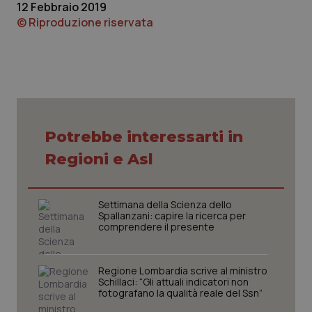
12 Febbraio 2019
© Riproduzione riservata
tracking-sites-ironfish-
www.quotidianosanita.it
4
session-id
settim
2 gior
_ga
1 anno
Google LLC
Potrebbe interessarti in
mes
.quotidianosanita.it
Regioni e Asl
Settimana della Scienza dello
Spallanzani: capire la ricerca per
comprendere il presente
Regione Lombardia scrive al ministro
Schillaci: “Gli attuali indicatori non
fotografano la qualità reale del Ssn”