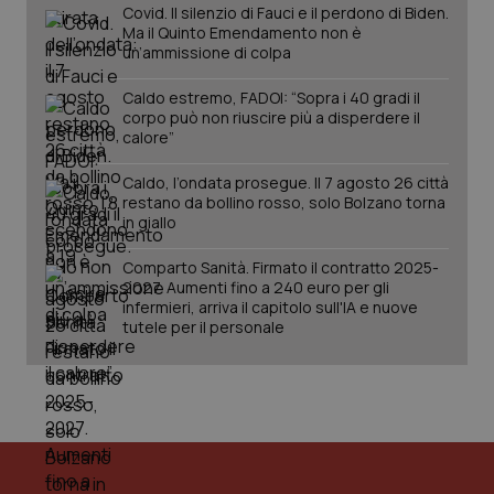
Covid. Il silenzio di Fauci e il perdono di Biden.
YSC
Sessione
Que
Google LLC
Ma il Quinto Emendamento non è
imp
.youtube.com
un’ammissione di colpa
You
ten
vis
Caldo estremo, FADOI: “Sopra i 40 gradi il
vid
corpo può non riuscire più a disperdere il
calore”
__Secure-
.youtube.com
5 mesi 4
Que
ROLLOUT_TOKEN
settimane
imp
You
Caldo, l’ondata prosegue. Il 7 agosto 26 città
ges
del
restano da bollino rosso, solo Bolzano torna
e d
in giallo
per
del
ute
Comparto Sanità. Firmato il contratto 2025-
2027. Aumenti fino a 240 euro per gli
tracking-sites-
www.quotidianosanita.it
4
Que
infermieri, arriva il capitolo sull'IA e nuove
ironfish-tracking-
settimane
imp
named-enable
2 giorni
dal
tutele per il personale
per 
sis
sol
ute
ide
Wel