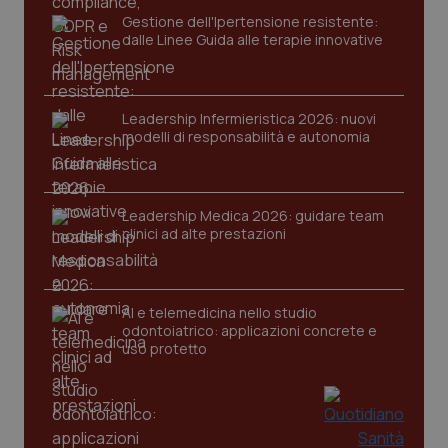
Gestione dell'Ipertensione resistente:
dalle Linee Guida alle terapie innovative
Leadership Infermieristica 2026: nuovi
modelli di responsabilità e autonomia
_ga_KM60CM4NPH
.quotidianosanita.it
1 anno
mes
Leadership Medica 2026: guidare team
clinici ad alte prestazioni
AI e telemedicina nello studio
odontoiatrico: applicazioni concrete e
uso protetto
Fornitore
/
Nome
Scadenza
Descrizion
Dominio
Nome
Fornitore
/
Dominio
Scadenza
Des
_ga_0VMQEQKQ1N
.quotidianosanita.it
1 anno 1
Questo
mese
cookie
VISITOR_INFO1_LIVE
5 mesi 4
Que
Google LLC
viene
settimane
imp
.youtube.com
utilizzato
You