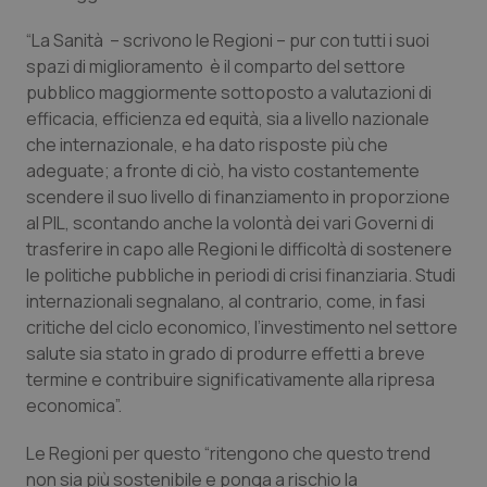
Valle D’Aosta
Oncodermatologia
“La Sanità – scrivono le Regioni – pur con tutti i suoi
Veneto
Oncoematologia
spazi di miglioramento è il comparto del settore
pubblico maggiormente sottoposto a valutazioni di
Oncologia & Nutrizione
efficacia, efficienza ed equità, sia a livello nazionale
che internazionale, e ha dato risposte più che
adeguate; a fronte di ciò, ha visto costantemente
Psoriasi & pelle
scendere il suo livello di finanziamento in proporzione
al PIL, scontando anche la volontà dei vari Governi di
Quotidiano Cardiologia
trasferire in capo alle Regioni le difficoltà di sostenere
le politiche pubbliche in periodi di crisi finanziaria. Studi
Quotidiano Chirurgia
internazionali segnalano, al contrario, come, in fasi
critiche del ciclo economico, l’investimento nel settore
Quotidiano Oncologia
salute sia stato in grado di produrre effetti a breve
termine e contribuire significativamente alla ripresa
Quotidiano Pediatria
economica”.
Le Regioni per questo “ritengono che questo trend
Rene & patologie urogenitali
non sia più sostenibile e ponga a rischio la