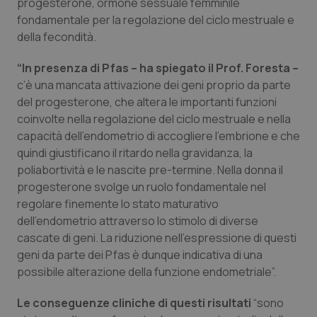
progesterone, ormone sessuale femminile
fondamentale per la regolazione del ciclo mestruale e
Piemonte
HIV
della fecondità.
Provincia Autonoma di Bolzano
Infezioni & Febbre
“In presenza di Pfas – ha spiegato il Prof. Foresta –
c’è una mancata attivazione dei geni proprio da parte
Provincia Autonoma di Trento
Ipertensione & Scompenso
del progesterone, che altera le importanti funzioni
coinvolte nella regolazione del ciclo mestruale e nella
Puglia
Malattie rare
capacità dell’endometrio di accogliere l’embrione e che
quindi giustificano il ritardo nella gravidanza, la
poliabortività e le nascite pre-termine. Nella donna il
Sardegna
Malattia di Crohn & Rettocolite Ulcerosa
progesterone svolge un ruolo fondamentale nel
regolare finemente lo stato maturativo
Sicilia
Neuroscienze & patologie neurodegenerative
dell’endometrio attraverso lo stimolo di diverse
cascate di geni. La riduzione nell’espressione di questi
Toscana
Obesità
geni da parte dei Pfas è dunque indicativa di una
possibile alterazione della funzione endometriale”.
Umbria
Oftalmologia
Le conseguenze cliniche di questi risultati
“sono