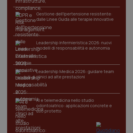
Gestione dell'Ipertensione resistente:
dalle Linee Guida alle terapie innovative
Leadership Infermieristica 2026: nuovi
modelli di responsabilità e autonomia
tracking-sites-ironfish-
www.quotidianosanita.it
4
tracking-enable
settim
2 gior
Leadership Medica 2026: guidare team
clinici ad alte prestazioni
tracking-sites-ironfish-
www.quotidianosanita.it
4
session-id
settim
AI e telemedicina nello studio
2 gior
odontoiatrico: applicazioni concrete e
uso protetto
_ga
1 anno
Google LLC
mes
.quotidianosanita.it