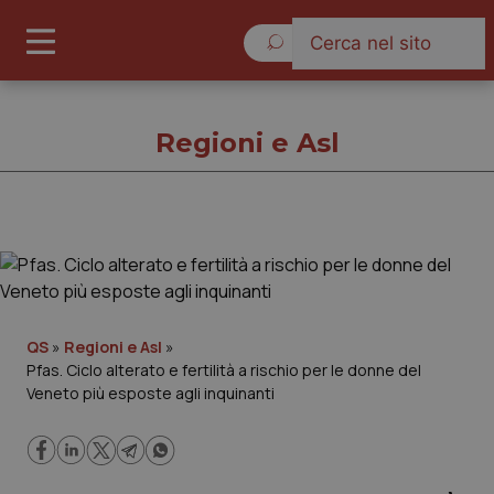
Giovedì 6 Agosto 2026
Regioni e Asl
Regioni e Asl
Cronache
QS
»
Regioni e Asl
»
Pfas. Ciclo alterato e fertilità a rischio per le donne del
Governo e Parlamento
Veneto più esposte agli inquinanti
Regioni e Asl
Lavoro e Professioni