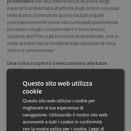
protendere
per una interferenza da parte degli
Salute orale & impianti
inquinanti ambientali sull’attività degli ormoni sessuali
nella donna. Sommando questi risultati a quelli
Sangue & coagulazione
precedentemente osservati su modelli sperimentali,
possiamo meglio comprendere il meccanismo
d’azione dei Pfas sulla funzione endometriale, che si
Tiroide
rivela di importanza fondamentale dal punto di vista
clinico e sperimentale”.
Tumore al seno
Una volta scoperto il meccanismo alla base
Tumore ovarico
dell’alterazione
della fertilità, ora ci si chiede cosa si
può fare per ridurre al minimo l’esposizione a queste
Tumori del Polmone & Testa Collo
Questo sito web utilizza
sostanze nella popolazione, e soprattutto in quelle
cookie
persone più a rischio, che sono rappresentate dalle
Tumori gastrointestinali
donne in cerca di una gravidanza, o già incinte.
Questo sito web utilizza i cookie per
migliorare la tua esperienza di
Endrius Salvalaggio
Ulcera & Reflusso
navigazione. Utilizzando il nostro sito web
acconsenti a tutti i cookie in conformità
Vaccini
con la nostra policy per i cookie.
Leggi di