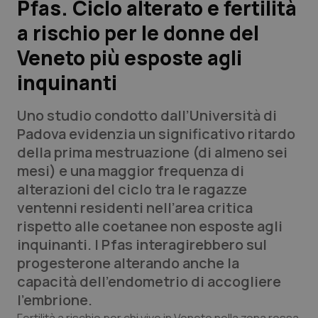
Pfas. Ciclo alterato e fertilità
a rischio per le donne del
Scienza e Farmaci
Veneto più esposte agli
Studi e Analisi
inquinanti
Lettere al direttore
Uno studio condotto dall’Università di
Padova evidenzia un significativo ritardo
Edizioni Regionali
della prima mestruazione (di almeno sei
mesi) e una maggior frequenza di
QS Pro
alterazioni del ciclo tra le ragazze
ventenni residenti nell’area critica
Professionisti Sanitari.AI
rispetto alle coetanee non esposte agli
inquinanti. I Pfas interagirebbero sul
Abruzzo
QS Pro Gold
progesterone alterando anche la
capacità dell’endometrio di accogliere
QS Club
Newsletter
Basilicata
Artrite & artrosi
l’embrione.