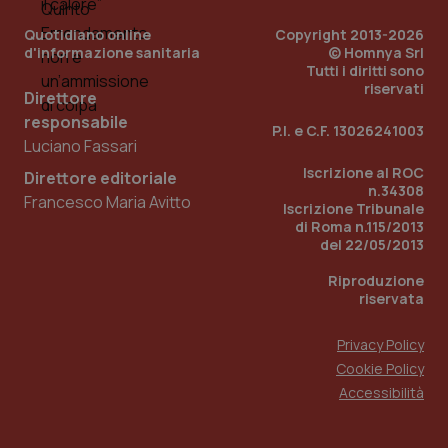
Quotidiano online
Copyright 2013-2026
d'informazione sanitaria
© Homnya Srl
Tutti i diritti sono
riservati
Direttore
responsabile
P.I. e C.F. 13026241003
Luciano Fassari
Fornitore
/
Nome
Scadenza
Descrizion
Dominio
Iscrizione al ROC
Direttore editoriale
Nome
Fornitore
/
Dominio
Scadenza
Des
_ga_0VMQEQKQ1N
.quotidianosanita.it
1 anno 1
Questo
n.34308
Francesco Maria Avitto
mese
cookie
VISITOR_INFO1_LIVE
5 mesi 4
Que
Google LLC
Iscrizione Tribunale
viene
settimane
imp
.youtube.com
di Roma n.115/2013
utilizzato
You
del 22/05/2013
da Google
ten
Analytics
pre
per
del
Riproduzione
mantener
vid
riservata
lo stato
inco
della
può
sessione.
det
Privacy Policy
vis
web
Cookie Policy
uti
nuo
Accessibilità
ver
dell
You