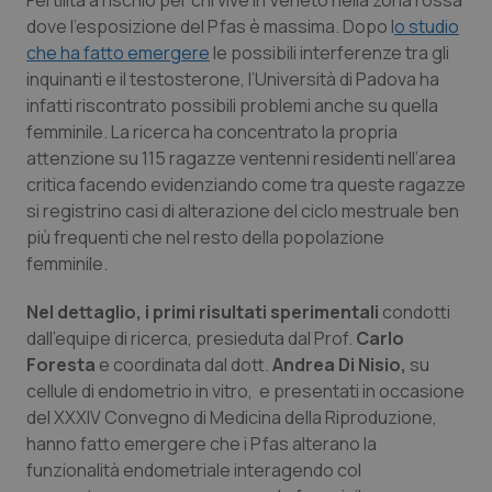
Fertilità a rischio per chi vive in Veneto nella zona rossa
Calabria
Asma & BPCO
dove l’esposizione del Pfas è massima. Dopo l
o studio
che ha fatto emergere
le possibili interferenze tra gli
Campania
Car-T
inquinanti e il testosterone, l’Università di Padova ha
infatti riscontrato possibili problemi anche su quella
Emilia-Romagna
Colesterolo & coronaropatie
femminile. La ricerca ha concentrato la propria
attenzione su 115 ragazze ventenni residenti nell’area
critica facendo evidenziando come tra queste ragazze
Friuli Venezia Giulia
Dermatite Atopica
si registrino casi di alterazione del ciclo mestruale ben
più frequenti che nel resto della popolazione
Lazio
Diabete & glucometri
femminile.
Liguria
Disturbi dell’umore
Nel dettaglio, i primi risultati sperimentali
condotti
dall’equipe di ricerca, presieduta dal Prof.
Carlo
Lombardia
Dolore
Foresta
e coordinata dal dott.
Andrea Di Nisio,
su
cellule di endometrio in vitro, e presentati in occasione
Marche
Donna & Salute
del XXXIV Convegno di Medicina della Riproduzione,
hanno fatto emergere che i Pfas alterano la
funzionalità endometriale interagendo col
Molise
Epatiti