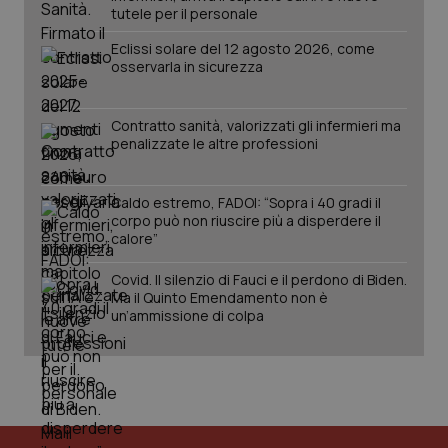
tutele per il personale
PHPSESSID
Sessio
PHP.net
Eclissi solare del 12 agosto 2026, come
www.quotidianosanita.it
osservarla in sicurezza
Contratto sanità, valorizzati gli infermieri ma
penalizzate le altre professioni
Caldo estremo, FADOI: “Sopra i 40 gradi il
corpo può non riuscire più a disperdere il
calore”
Covid. Il silenzio di Fauci e il perdono di Biden.
Ma il Quinto Emendamento non è
un’ammissione di colpa
_ga_KM60CM4NPH
.quotidianosanita.it
1 anno
mes