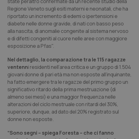
Valle D’Aosta
Oncodermatologia
state peraltro confermate da un recente studio della
Regione Veneto sugli esiti materni e neonatali, che ha
riportato un incremento di edemi o ipertensioni e
Veneto
Oncoematologia
diabete nelle donne gravide, di nati con basso peso
alla nascita, di anomalie congenite al sistema nervoso
Oncologia & Nutrizione
e di difetti congeniti al cuore nelle aree con maggiore
esposizione a Pfas".
Psoriasi & pelle
Nel dettaglio, la comparazione tra le 115 ragazze
Quotidiano Cardiologia
ventenn
i residenti nell’area critica e un gruppo di 1.504
giovani donne di pari età ma non esposte all’inquinante,
Quotidiano Chirurgia
ha fatto emergere tra le ragazze del primo gruppo un
significativo ritardo della prima mestruazione (di
almeno sei mesi) e una maggior frequenza nelle
Quotidiano Oncologia
alterazioni del ciclo mestruale con ritardi del 30%,
superiore, dunque, ad dato del 20% registrato sul
Quotidiano Pediatria
donne non esposte.
Rene & patologie urogenitali
“Sono segni – spiega Foresta – che ci fanno