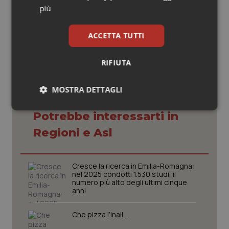
Endrius Salvalaggio
più
12 Marzo 2019
© Riproduzione riservata
ACCETTA TUTTI
RIFIUTA
MOSTRA DETTAGLI
Necessari
Statistici
Marketing
Potrebbe interessarti in
Regioni e Asl
Cresce la ricerca in Emilia-Romagna:
nel 2025 condotti 1.530 studi, il
numero più alto degli ultimi cinque
Necessari
Statistici
Marketing
anni
I cookie necessari contribuiscono a rendere fruibile il
sito web abilitandone funzionalità di base quali la
Che pizza l’Inail…
navigazione sulle pagine e l'accesso alle aree
protette del sito. Il sito web non è in grado di