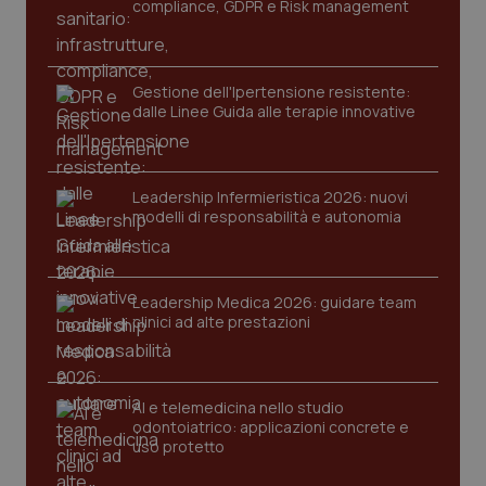
compliance, GDPR e Risk management
tracking-enable
settim
2 gior
Gestione dell'Ipertensione resistente:
dalle Linee Guida alle terapie innovative
tracking-sites-ironfish-
www.quotidianosanita.it
4
session-id
settim
2 gior
Leadership Infermieristica 2026: nuovi
modelli di responsabilità e autonomia
_ga
1 anno
Google LLC
mes
.quotidianosanita.it
Leadership Medica 2026: guidare team
clinici ad alte prestazioni
AI e telemedicina nello studio
odontoiatrico: applicazioni concrete e
uso protetto