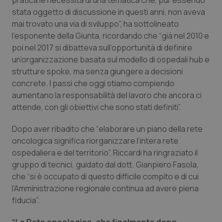
pratica le necessità di una tematica che, pur essendo
Valle D’Aosta
Oncodermatologia
stata oggetto di discussione in questi anni, non aveva
mai trovato una via di sviluppo”, ha sottolineato
Veneto
Oncoematologia
l’esponente della Giunta, ricordando che “già nel 2010 e
poi nel 2017 si dibatteva sull’opportunità di definire
Oncologia & Nutrizione
un’organizzazione basata sul modello di ospedali hub e
strutture spoke, ma senza giungere a decisioni
Psoriasi & pelle
concrete. I passi che oggi stiamo compiendo
aumentano la responsabilità del lavoro che ancora ci
Quotidiano Cardiologia
attende, con gli obiettivi che sono stati definiti”.
Dopo aver ribadito che “elaborare un piano della rete
Quotidiano Chirurgia
oncologica significa riorganizzare l’intera rete
ospedaliera e del territorio”, Riccardi ha ringraziato il
Quotidiano Oncologia
gruppo di tecnici, guidato dal dott. Gianpiero Fasola,
che “si è occupato di questo difficile compito e di cui
Quotidiano Pediatria
l’Amministrazione regionale continua ad avere piena
fiducia”.
Rene & patologie urogenitali