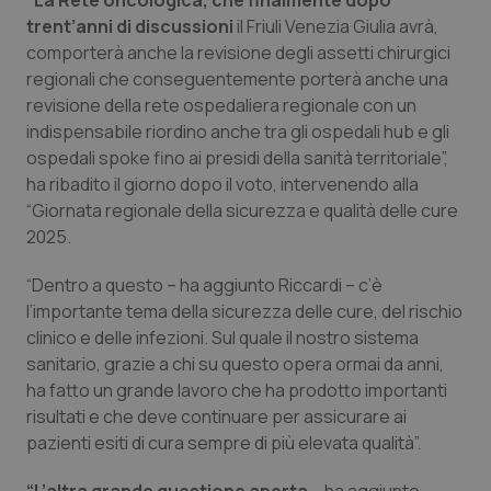
“La Rete oncologica, che finalmente dopo
Salute orale & impianti
trent’anni di discussioni
il Friuli Venezia Giulia avrà,
comporterà anche la revisione degli assetti chirurgici
regionali che conseguentemente porterà anche una
Sangue & coagulazione
revisione della rete ospedaliera regionale con un
indispensabile riordino anche tra gli ospedali hub e gli
Tiroide
ospedali spoke fino ai presidi della sanità territoriale”,
ha ribadito il giorno dopo il voto, intervenendo alla
Tumore al seno
“Giornata regionale della sicurezza e qualità delle cure
2025.
Tumore ovarico
“Dentro a questo – ha aggiunto Riccardi – c’è
Tumori del Polmone & Testa Collo
l’importante tema della sicurezza delle cure, del rischio
clinico e delle infezioni. Sul quale il nostro sistema
sanitario, grazie a chi su questo opera ormai da anni,
Tumori gastrointestinali
ha fatto un grande lavoro che ha prodotto importanti
risultati e che deve continuare per assicurare ai
Ulcera & Reflusso
pazienti esiti di cura sempre di più elevata qualità”.
Vaccini