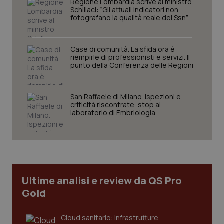
Regione Lombardia scrive al ministro
Schillaci: “Gli attuali indicatori non
fotografano la qualità reale del Ssn”
Case di comunità. La sfida ora è
riempirle di professionisti e servizi. Il
punto della Conferenza delle Regioni
CookieScriptConsent
5 mesi
CookieScript
San Raffaele di Milano. Ispezioni e
settim
www.quotidianosanita.it
criticità riscontrate, stop al
laboratorio di Embriologia
Ultime analisi e review da QS Pro
Gold
Cloud sanitario: infrastrutture,
tracking-sites-ironfish-
www.quotidianosanita.it
4