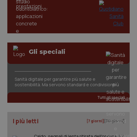
Gli speciali
Sanità digitale per garantire più salute e
sostenibilità. Ma servono standard e condivisione
PHPSESSID
Sessio
PHP.net
www.quotidianosanita.it
Tutti gli speciali
I più letti
[7 giorni]
[30 giorni]
Caldo, segnali di lenta ritirata dell'ondata: il 7