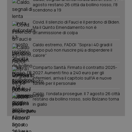
agosto restano 26 città da bollino rosso, l'8
scendono a 19
Covid. Il silenzio di Fauci e il perdono di Biden.
Ma il Quinto Emendamento non è
un’ammissione di colpa
Caldo estremo, FADOI: “Sopra i 40 gradi il
corpo può non riuscire più a disperdere il
calore”
_ga_KM60CM4NPH
.quotidianosanita.it
1 anno
mes
Comparto Sanità. Firmato il contratto 2025-
2027. Aumenti fino a 240 euro per gli
infermieri, arriva il capitolo sull'IA e nuove
tutele per il personale
Caldo, l’ondata prosegue. Il 7 agosto 26 città
restano da bollino rosso, solo Bolzano torna
in giallo
Fornitore
/
Nome
Scadenza
Descrizion
Dominio
Nome
Fornitore
/
Dominio
Scadenza
Des
_ga_0VMQEQKQ1N
.quotidianosanita.it
1 anno 1
Questo
mese
cookie
VISITOR_INFO1_LIVE
5 mesi 4
Que
Google LLC