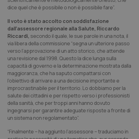
scientificamente e metodologicamente onesto, che
dice quel che è possibile o non è possibile fare”.
Piemonte
HIV
Il voto è stato accolto con soddisfazione
Provincia Autonoma di Bolzano
Infezioni & Febbre
dall’assessore regionale alla Salute, Riccardo
Riccardi,
secondo il quale, le sue parole in una nota, il
Provincia Autonoma di Trento
Ipertensione & Scompenso
via libera della commissione “segna un ulteriore passo
verso l’approvazione di un atto storico, che attende
una revisione dal 1998. Questo la dice lunga sulla
Puglia
Malattie rare
capacità di governo e la determinazione mostrata dalla
maggioranza, che ha saputo compattarsi con
Sardegna
Malattia di Crohn & Rettocolite Ulcerosa
l’obiettivo di arrivare a una decisione importante e
improcrastinabile per il territorio. Lo dobbiamo per la
Sicilia
Neuroscienze & patologie neurodegenerative
salute dei cittadini e per rispetto verso i professionisti
della sanità, che per troppi anni hanno dovuto
Toscana
Obesità
ingegnarsi per garantire adeguate risposte a fronte di
un sistema non regolamentato”.
Umbria
Oftalmologia
“Finalmente – ha aggiunto l’assessore – traduciamo in