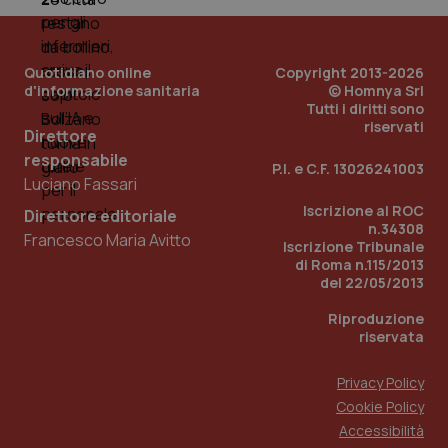
viene
settimane
imp
.youtube.com
utilizzato
You
da Google
ten
Analytics
pre
per
del
Quotidiano online
Copyright 2013-2026
mantener
vid
d'informazione sanitaria
© Homnya Srl
lo stato
inco
Tutti i diritti sono
della
può
sessione.
riservati
det
Direttore
vis
web
responsabile
P.I. e C.F. 13026241003
uti
Luciano Fassari
nuo
ver
Iscrizione al ROC
dell
Direttore editoriale
You
n.34308
Francesco Maria Avitto
Iscrizione Tribunale
__Secure-YNID
.youtube.com
5 mesi 4
Que
di Roma n.115/2013
settimane
imp
You
del 22/05/2013
ten
pre
Riproduzione
del
riservata
vid
inco
può
det
Privacy Policy
vis
Cookie Policy
web
uti
Accessibilità
nuo
ver