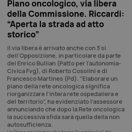
Piano oncologico, via libera
della Commissione. Riccardi:
Scienza e Farmaci
“Aperta la strada ad atto
Studi e Analisi
storico”
Lettere al direttore
Il via libera è arrivato anche con 3 sì
dell’Opposizione, in particolare da parte
Edizioni Regionali
dei Enrico Bullian (Patto per l'autonomia-
Civica Fvg), di Roberto Cosolini e di
QS Pro
Francesco Martines (Pd). “Elaborare un
piano della rete oncologica significa
Professionisti Sanitari.AI
riorganizzare l'intera rete ospedaliera e
del territorio”, ha evidenziato l’assessore
Abruzzo
QS Pro Gold
annunciando che dopo la Rete oncologica
la successiva sfida sarà quella della non
QS Club
Newsletter
Basilicata
Artrite & artrosi
autosufficienza.