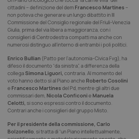
Un Piano oncologico che tocca “la carne viva” dei
Calabria
Asma & BPCO
cittadini – definizione del dem
Francesco Martines
–
non poteva che generare un lungo dibattito in III
Campania
Car-T
Commissione del Consiglio regionale del Friuli-Venezia
Giulia, prima del via libera a maggioranza, con i
Emilia-Romagna
Colesterolo & coronaropatie
consiglieri di Centrodestra compatti ma anche con
numerosi distinguo all’interno di entrambi i poli politici.
Friuli Venezia Giulia
Dermatite Atopica
Enrico Bullian
(Patto per l’autonomia-Civica Fvg), ha
difeso il documento “da sinistra”, a differenza della
Lazio
Diabete & glucometri
collega
Simona Liguori,
contraria. Al momento del
voto hanno detto sì al Piano anche
Roberto Cosolini
Liguria
Disturbi dell’umore
e
Francesco Martines
del Pd, mentre gli altri due
commissari dem,
Nicola Conficoni
e
Manuela
Lombardia
Dolore
Celotti,
si sono espressi contro il documento.
Contrari anche i consiglieri del gruppo Misto.
Marche
Donna & Salute
Per il presidente della commissione, Carlo
Bolzonello
, si tratta di “un Piano intellettualmente,
Molise
Epatiti