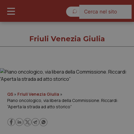
Sabato 8 Agosto 2026
Friuli Venezia Giulia
Friuli Venezia Giulia
Cronache
QS
»
Friuli Venezia Giulia
»
Piano oncologico, via libera della Commissione. Riccardi:
Governo e Parlamento
“Aperta la strada ad atto storico”
Regioni e Asl
Lavoro e Professioni