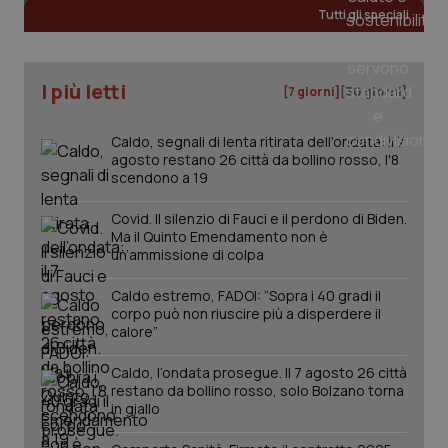
Tutti gli speciali
I più letti
[7 giorni]
[30 giorni]
PHPSESSID
Sessio
PHP.net
Caldo, segnali di lenta ritirata dell'ondata: il 7
www.quotidianosanita.it
agosto restano 26 città da bollino rosso, l'8
scendono a 19
Covid. Il silenzio di Fauci e il perdono di Biden.
Ma il Quinto Emendamento non è
un’ammissione di colpa
Caldo estremo, FADOI: “Sopra i 40 gradi il
corpo può non riuscire più a disperdere il
calore”
Caldo, l’ondata prosegue. Il 7 agosto 26 città
restano da bollino rosso, solo Bolzano torna
in giallo