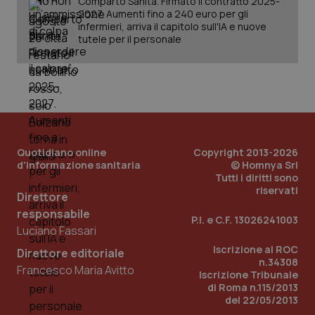
Comparto Sanità. Firmato il contratto 2025-
2027. Aumenti fino a 240 euro per gli
infermieri, arriva il capitolo sull'IA e nuove
_ga_KM60CM4NPH
.quotidianosanita.it
1 anno
tutele per il personale
mes
Quotidiano online
Copyright 2013-2026
d'informazione sanitaria
© Homnya Srl
Fornitore
/
Nome
Scadenza
Descrizion
Dominio
Tutti i diritti sono
Nome
Fornitore
/
Dominio
Scadenza
Des
riservati
Direttore
_ga_0VMQEQKQ1N
.quotidianosanita.it
1 anno 1
Questo
mese
cookie
VISITOR_INFO1_LIVE
5 mesi 4
Que
Google LLC
responsabile
viene
settimane
imp
.youtube.com
P.I. e C.F. 13026241003
utilizzato
You
Luciano Fassari
da Google
ten
Analytics
pre
Iscrizione al ROC
Direttore editoriale
per
del
n.34308
mantener
vid
Francesco Maria Avitto
Iscrizione Tribunale
lo stato
inco
della
di Roma n.115/2013
può
sessione.
det
del 22/05/2013
vis