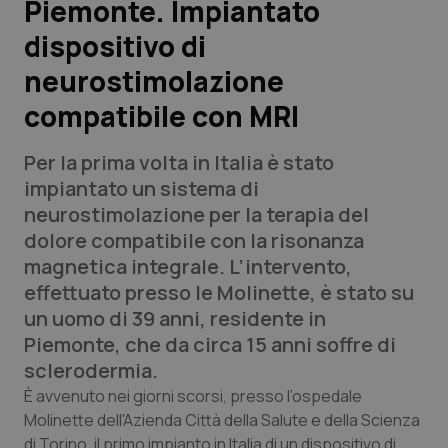
Piemonte. Impiantato
dispositivo di
Scienza e Farmaci
neurostimolazione
Studi e Analisi
compatibile con MRI
Lettere al direttore
Per la prima volta in Italia è stato
impiantato un sistema di
Edizioni Regionali
neurostimolazione per la terapia del
dolore compatibile con la risonanza
QS Pro
magnetica integrale. L’intervento,
effettuato presso le Molinette, è stato su
Professionisti Sanitari.AI
un uomo di 39 anni, residente in
Piemonte, che da circa 15 anni soffre di
Abruzzo
QS Pro Gold
sclerodermia.
È avvenuto nei giorni scorsi, presso l’ospedale
QS Club
Newsletter
Basilicata
Artrite & artrosi
Molinette dell'Azienda Città della Salute e della Scienza
di Torino, il primo impianto in Italia di un dispositivo di