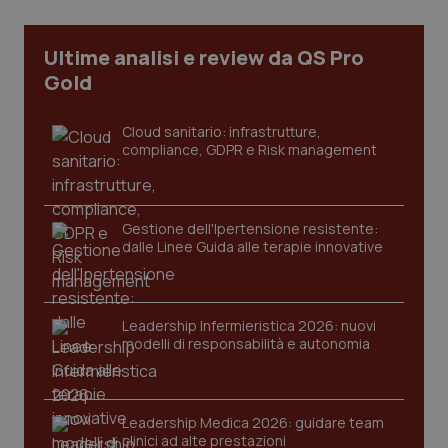
CookieScriptConsent
5 mesi
CookieScript
settim
Ultime analisi e review da QS Pro
www.quotidianosanita.it
Gold
Cloud sanitario: infrastrutture,
compliance, GDPR e Risk management
Gestione dell'Ipertensione resistente:
dalle Linee Guida alle terapie innovative
tracking-sites-ironfish-
www.quotidianosanita.it
4
tracking-enable
settim
2 gior
Leadership Infermieristica 2026: nuovi
modelli di responsabilità e autonomia
tracking-sites-ironfish-
www.quotidianosanita.it
4
session-id
settim
Leadership Medica 2026: guidare team
2 gior
clinici ad alte prestazioni