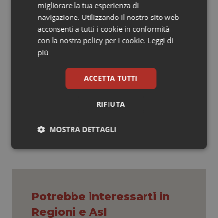
neuropatico da danno dei nervi periferici, da
migliorare la tua esperienza di
neuropatia diabetica, da insuccesso della chirurgia
navigazione. Utilizzando il nostro sito web
vertebrale, da nevralgia posterpetica, da lesioni
acconsenti a tutti i cookie in conformità
parziali del midollo spinale, da sindrome dolorosa
con la nostra policy per i cookie.
Leggi di
dell'arto fantasma, da lesioni del plesso brachiale, da
più
dolore ischemico degli arti e da angina pectoris grave
e da dolore delle sindromi regionali complesse.
ACCETTA TUTTI
RIFIUTA
14 Marzo 2013
© Riproduzione riservata
MOSTRA DETTAGLI
Necessari
Statistici
Marketing
Potrebbe interessarti in
Regioni e Asl