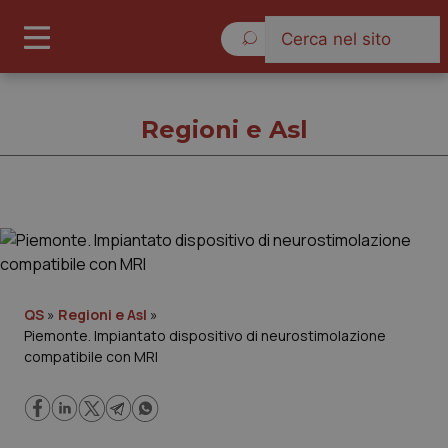
Domenica 9 Agosto 2026
Regioni e Asl
Regioni e Asl
Cronache
QS
»
Regioni e Asl
»
Piemonte. Impiantato dispositivo di neurostimolazione
Governo e Parlamento
compatibile con MRI
Regioni e Asl
Lavoro e Professioni