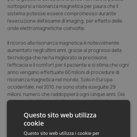
sottoporsi a risonanza magnetica per paura che il
Salute orale & impianti
sistema potesse essere compromesso durante
l’esecuzione dell’esame di imaging, per effetto delle
Sangue & coagulazione
onde elettromagnetiche coinvolte.
Tiroide
Il ricorso alla risonanza magnetica è notevolmente
aumentato negli ultimi anni, grazie ai progressi della
Tumore al seno
tecnologia che ne ha migliorato la precisione,
l’efficacia e il comfort per il paziente e si stima che ogni
Tumore ovarico
anno vengano effettuate 60 milioni di procedure di
risonanza magnetica nel mondo. Solo in Europa
Tumori del Polmone & Testa Collo
occidentale, nel 2010, ne sono state eseguite 29
milioni, numero che raddoppierà ogni cinque anni. Già
solo questo dato rende idea del potenziale di
Tumori gastrointestinali
applicazione di questi nuovi dispositivi Mri compatibili.
Questo sito web utilizza
Ulcera & Reflusso
cookie
Oggi la neurostimolazione midollare viene
raccomandata nei pazienti con dolore cronico
Questo sito web utilizza i cookie per
Vaccini