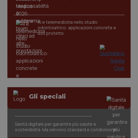
_ga
1 anno
Google LLC
AI e telemedicina nello studio
mes
.quotidianosanita.it
odontoiatrico: applicazioni concrete e
uso protetto
Gli speciali
Sanità digitale per garantire più salute e
sostenibilità. Ma servono standard e condivisione