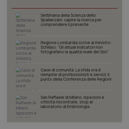
Necessari
Statistici
Marketing
I cookie necessari contribuiscono a rendere fruibile il
Settimana della Scienza dello
sito web abilitandone funzionalità di base quali la
Spallanzani: capire la ricerca per
navigazione sulle pagine e l'accesso alle aree
comprendere il presente
protette del sito. Il sito web non è in grado di
funzionare correttamente senza questi cookie.
Nome
Fornitore
/
Dominio
Scaden
Regione Lombardia scrive al ministro
VISITOR_PRIVACY_METADATA
Schillaci: “Gli attuali indicatori non
5 mesi
YouTube
settim
.youtube.com
fotografano la qualità reale del Ssn”
Case di comunità. La sfida ora è
riempirle di professionisti e servizi. Il
punto della Conferenza delle Regioni
San Raffaele di Milano. Ispezioni e
criticità riscontrate, stop al
laboratorio di Embriologia