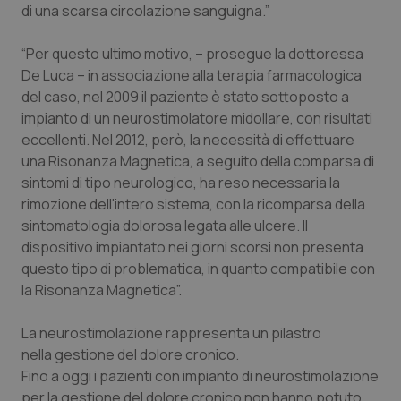
Valle D’Aosta
Oncodermatologia
di una scarsa circolazione sanguigna.”
Veneto
Oncoematologia
“Per questo ultimo motivo, – prosegue la dottoressa
De Luca – in associazione alla terapia farmacologica
Oncologia & Nutrizione
del caso, nel 2009 il paziente è stato sottoposto a
impianto di un neurostimolatore midollare, con risultati
eccellenti. Nel 2012, però, la necessità di effettuare
Psoriasi & pelle
una Risonanza Magnetica, a seguito della comparsa di
sintomi di tipo neurologico, ha reso necessaria la
Quotidiano Cardiologia
rimozione dell'intero sistema, con la ricomparsa della
sintomatologia dolorosa legata alle ulcere. Il
Quotidiano Chirurgia
dispositivo impiantato nei giorni scorsi non presenta
questo tipo di problematica, in quanto compatibile con
Quotidiano Oncologia
la Risonanza Magnetica”.
Quotidiano Pediatria
La neurostimolazione rappresenta un pilastro
nella gestione del dolore cronico.
Rene & patologie urogenitali
Fino a oggi i pazienti con impianto di neurostimolazione
per la gestione del dolore cronico non hanno potuto