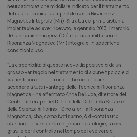
Calabria
Asma & BPCO
neurostimolazione midollare indicato per il trattamento
del dolore cronico, compatibile con la Risonanza
Campania
Car-T
Magnetica Integrale (Mri). Si tratta del primo sistema
impiantabile ad aver ricevuto, a gennaio 2013, il marchio
di Conformità Europea (Ce) di compatibilità con la
Emilia-Romagna
Colesterolo & coronaropatie
Risonanza Magnetica (Mri) integrale, in specifiche
condizioni d’uso.
Friuli Venezia Giulia
Dermatite Atopica
“La disponibilità di questo nuovo dispositivo ci dà un
Lazio
Diabete & glucometri
grosso vantaggio nel trattamento di alcune tipologie di
pazienti con dolore cronico che ora potranno
Liguria
Disturbi dell’umore
accedere a tutti i vantaggi della Tecnica di Risonanza
Magnetica – ha affermato Anna De Luca, direttore del
Lombardia
Dolore
Centro di Terapia del Dolore della Città della Salute e
della Scienza di Torino – Sino a ieri, la Risonanza
Marche
Donna & Salute
Magnetica, che, come tutti sanno, è diventata uno
standard of care per la diagnosi di patologie, talora
gravi, e per il controllo nel tempo dell'evolvere di
Molise
Epatiti