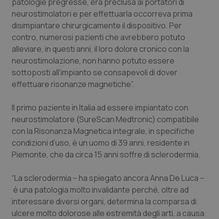
patologie pregresse, era preclusa ai portatori di
neurostimolatori e per effettuarla occorreva prima
Piemonte
HIV
disimpiantare chirurgicamente il dispositivo. Per
contro, numerosi pazienti che avrebbero potuto
Provincia Autonoma di Bolzano
Infezioni & Febbre
alleviare, in questi anni, il loro dolore cronico con la
neurostimolazione, non hanno potuto essere
Provincia Autonoma di Trento
Ipertensione & Scompenso
sottoposti all'impianto se consapevoli di dover
effettuare risonanze magnetiche”.
Puglia
Malattie rare
Il primo paziente in Italia ad essere impiantato con
Sardegna
Malattia di Crohn & Rettocolite Ulcerosa
neurostimolatore (SureScan Medtronic) compatibile
con la Risonanza Magnetica integrale, in specifiche
condizioni d’uso, è un uomo di 39 anni, residente in
Sicilia
Neuroscienze & patologie neurodegenerative
Piemonte, che da circa 15 anni soffre di sclerodermia.
Toscana
Obesità
“La sclerodermia – ha spiegato ancora Anna De Luca –
è una patologia molto invalidante perché, oltre ad
Umbria
Oftalmologia
interessare diversi organi, determina la comparsa di
ulcere molto dolorose alle estremità degli arti, a causa