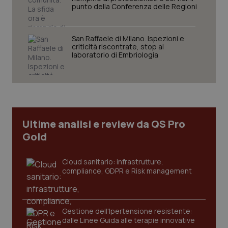
punto della Conferenza delle Regioni
San Raffaele di Milano. Ispezioni e
criticità riscontrate, stop al
Necessari
Statistici
Marketing
laboratorio di Embriologia
I cookie necessari contribuiscono a rendere fruibile il
sito web abilitandone funzionalità di base quali la
navigazione sulle pagine e l'accesso alle aree
protette del sito. Il sito web non è in grado di
funzionare correttamente senza questi cookie.
Nome
Fornitore
/
Dominio
Scaden
Ultime analisi e review da QS Pro
VISITOR_PRIVACY_METADATA
5 mesi
YouTube
Gold
settim
.youtube.com
Cloud sanitario: infrastrutture,
compliance, GDPR e Risk management
Gestione dell'Ipertensione resistente:
dalle Linee Guida alle terapie innovative