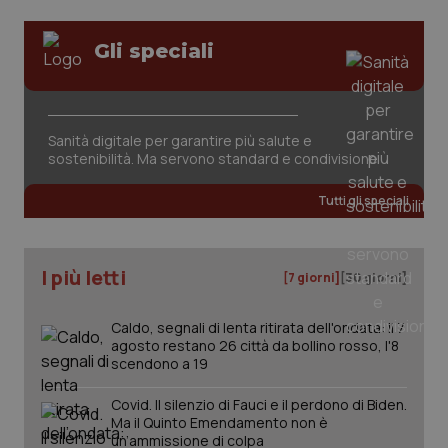
Gli speciali
tracking-sites-ironfish-
www.quotidianosanita.it
4
session-id
settim
2 gior
Sanità digitale per garantire più salute e
sostenibilità. Ma servono standard e condivisione
_ga
1 anno
Google LLC
mes
.quotidianosanita.it
Tutti gli speciali
I più letti
[7 giorni]
[30 giorni]
Caldo, segnali di lenta ritirata dell'ondata: il 7
agosto restano 26 città da bollino rosso, l'8
scendono a 19
Covid. Il silenzio di Fauci e il perdono di Biden.
Ma il Quinto Emendamento non è
un’ammissione di colpa