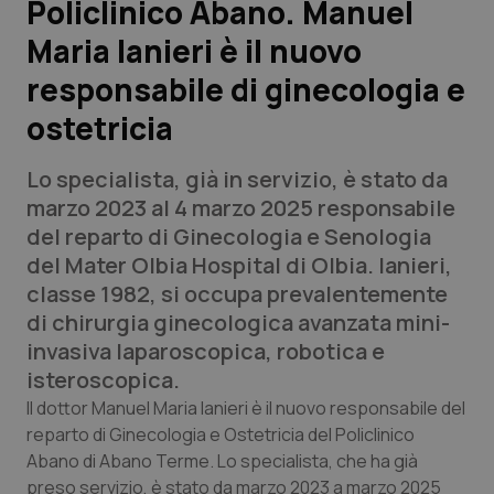
Policlinico Abano. Manuel
Maria Ianieri è il nuovo
Scienza e Farmaci
responsabile di ginecologia e
Studi e Analisi
ostetricia
Lettere al direttore
Lo specialista, già in servizio, è stato da
marzo 2023 al 4 marzo 2025 responsabile
Edizioni Regionali
del reparto di Ginecologia e Senologia
del Mater Olbia Hospital di Olbia. Ianieri,
QS Pro
classe 1982, si occupa prevalentemente
di chirurgia ginecologica avanzata mini-
Professionisti Sanitari.AI
invasiva laparoscopica, robotica e
isteroscopica.
Abruzzo
QS Pro Gold
Il dottor Manuel Maria Ianieri è il nuovo responsabile del
reparto di Ginecologia e Ostetricia del Policlinico
QS Club
Newsletter
Basilicata
Artrite & artrosi
Abano di Abano Terme. Lo specialista, che ha già
preso servizio, è stato da marzo 2023 a marzo 2025