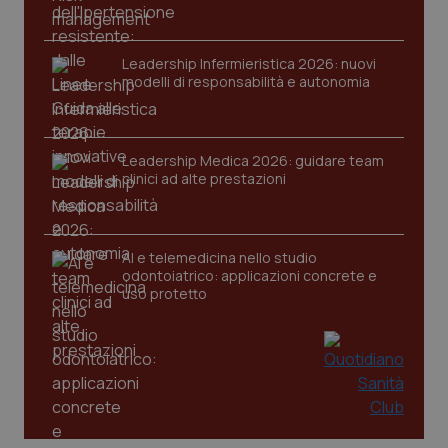
Leadership Infermieristica 2026: nuovi
modelli di responsabilità e autonomia
CookieScriptConsent
5 mesi
CookieScript
settim
www.quotidianosanita.it
Leadership Medica 2026: guidare team
clinici ad alte prestazioni
AI e telemedicina nello studio
odontoiatrico: applicazioni concrete e
uso protetto
tracking-sites-ironfish-
www.quotidianosanita.it
4
tracking-enable
settim
2 gior