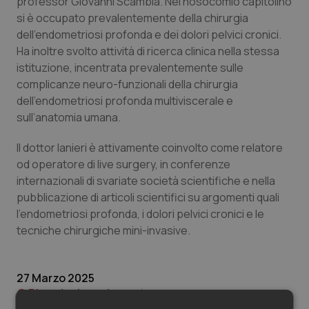
professor Giovanni Scambia. Nel nosocomio capitolino
Valle D’Aosta
Oncodermatologia
si è occupato prevalentemente della chirurgia
dell’endometriosi profonda e dei dolori pelvici cronici.
Veneto
Oncoematologia
Ha inoltre svolto attività di ricerca clinica nella stessa
istituzione, incentrata prevalentemente sulle
Oncologia & Nutrizione
complicanze neuro-funzionali della chirurgia
dell’endometriosi profonda multiviscerale e
Psoriasi & pelle
sull’anatomia umana.
Quotidiano Cardiologia
Il dottor Ianieri è attivamente coinvolto come relatore
od operatore di live surgery, in conferenze
internazionali di svariate società scientifiche e nella
Quotidiano Chirurgia
pubblicazione di articoli scientifici su argomenti quali
l’endometriosi profonda, i dolori pelvici cronici e le
Quotidiano Oncologia
tecniche chirurgiche mini-invasive.
Quotidiano Pediatria
27 Marzo 2025
Rene & patologie urogenitali
© Riproduzione riservata