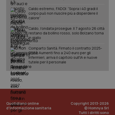
Caldo estremo, FADOI: “Sopra i 40 gradi il
corpo può non riuscire più a disperdere il
calore”
Caldo, l’ondata prosegue. Il 7 agosto 26 città
restano da bollino rosso, solo Bolzano torna
in giallo
Comparto Sanità. Firmato il contratto 2025-
2027. Aumenti fino a 240 euro per gli
PHPSESSID
Sessio
PHP.net
infermieri, arriva il capitolo sull'IA e nuove
www.quotidianosanita.it
tutele per il personale
Quotidiano online
Copyright 2013-2026
d'informazione sanitaria
© Homnya Srl
Tutti i diritti sono