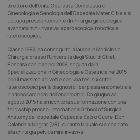
Calabria
Asma & BPCO
direttore dell’Unità Operativa Complessa di
Ginecologia e Senologia dell’Ospedale Mater Olbia e si
occupa prevalentemente di chirurgia ginecologica
Campania
Car-T
avanzata mini-invasiva laparoscopica, robotica e
isteroscopica.
Emilia-Romagna
Colesterolo & coronaropatie
Classe 1982, ha conseguito la laurea in Medicina e
Friuli Venezia Giulia
Dermatite Atopica
Chirurgia presso l’Università degli Studi di Chieti-
Pescara con lode nel 2008, seguita dalla
Lazio
Diabete & glucometri
Specializzazione in Ginecologia e Ostetricia nel 2015
con il massimo dei voti e con una tesi sui criteri
Liguria
Disturbi dell’umore
isteroscopici per la diagnosi di iperplasia endometriale
e adenocarcinomi dell’endometrio. Da giugno ad
agosto 2015 ha arricchito la sua formazione con una
Lombardia
Dolore
fellowship presso l’International School of Surgical
Anatomy dell’ospedale Ospedale Sacro Cuore-Don
Marche
Donna & Salute
Calabria di Negrar (VR), durante la quale si è dedicato
alla chirurgia pelvica mini-invasiva.
Molise
Epatiti