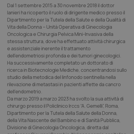
Dal 1 settembre 2015 a 30 novembre 2018 il dottor
Piemonte
HIV
Ianieri ha ricoperto il ruolo di dirigente medico presso il
Dipartimento per la Tutela della Salute e della Qualità di
Provincia Autonoma di Bolzano
Infezioni & Febbre
Vita della Donna – Unità Operativa di Ginecologia
Oncologica e Chirurgia Pelvica Mini-Invasiva della
stessa struttura, dove ha effettuato attività chirurgica
Provincia Autonoma di Trento
Ipertensione & Scompenso
e assistenziale inerente il trattamento
dell’endometriosi profonda e dei tumori ginecologici.
Puglia
Malattie rare
Ha successivamente completato un dottorato di
ricerca in Biotecnologie Mediche, concentrandosi sullo
Sardegna
Malattia di Crohn & Rettocolite Ulcerosa
studio della metodica del linfonodo sentinella nella
rilevazione di metastasi in pazienti affette da cancro
Sicilia
Neuroscienze & patologie neurodegenerative
dell’endometrio.
Da marzo 2019 a marzo 2023 ha svolto la sua attività di
Toscana
Obesità
chirurgo presso il Policlinico Irccs “A. Gemelli”, Roma,
Dipartimento per la Tutela della Salute della Donna,
Umbria
Oftalmologia
della Vita Nascente del Bambino e di Sanità Pubblica,
Divisione di Ginecologia Oncologica, diretta dal