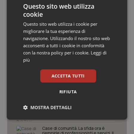
Questo sito web utilizza
Salute orale & impianti
cookie
Sangue & coagulazione
Questo sito web utilizza i cookie per
migliorare la tua esperienza di
Tiroide
navigazione. Utilizzando il nostro sito web
Potrebbe interessarti in
acconsenti a tutti i cookie in conformità
Regioni e Asl
con la nostra policy per i cookie.
Leggi di
Tumore al seno
più
Tumore ovarico
Settimana della Scienza dello
ACCETTA TUTTI
Spallanzani: capire la ricerca per
comprendere il presente
Tumori del Polmone & Testa Collo
RIFIUTA
Tumori gastrointestinali
Regione Lombardia scrive al ministro
Schillaci: “Gli attuali indicatori non
MOSTRA DETTAGLI
fotografano la qualità reale del Ssn”
Ulcera & Reflusso
Necessari
Statistici
Marketing
Case di comunità. La sfida ora è
Vaccini
riempirle di professionisti e servizi. Il