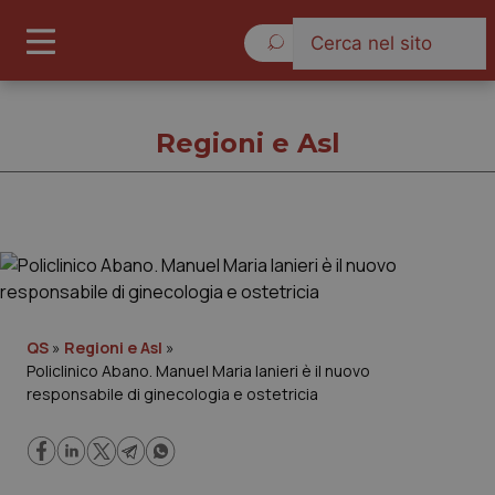
Domenica 9 Agosto 2026
Regioni e Asl
Regioni e Asl
Cronache
QS
»
Regioni e Asl
»
Policlinico Abano. Manuel Maria Ianieri è il nuovo
Governo e Parlamento
responsabile di ginecologia e ostetricia
Regioni e Asl
Lavoro e Professioni