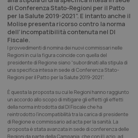
Calabria
Asma & BPCO
di Conferenza Stato-Regioni per il Patto
per la Salute 2019-2021”. E intanto anche il
Campania
Car-T
Molise presenta ricorso contro la norma
dell’incompatibilità contenuta nel Dl
Emilia-Romagna
Colesterolo & coronaropatie
Fiscale.
I provvedimenti di nomina dei nuovi commissari nelle
Friuli Venezia Giulia
Dermatite Atopica
Regioni in cui la figura coincide con quella del
presidente di Regione siano “subordinati alla stipula di
Lazio
Diabete & glucometri
una specifica intesa in sede di Conferenza Stato-
Regioni per il Patto per la Salute 2019-2021”.
Liguria
Disturbi dell’umore
È questa la proposta su cui le Regioni hanno raggiunto
un accordo allo scopo di mitigare gli effetti gli effetti
Lombardia
Dolore
della norma introdotta dal Dl Fiscale che ha
reintrodotto l’incompatibilità tra la carica di presidente
Marche
Donna & Salute
di Regione e commissario ad acta per la sanità. La
proposta è stata avanzata in sede di conferenza delle
Molise
Epatiti
Regioni da parte della Campania, che con il Lazio, ad