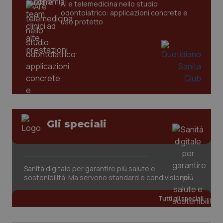
AI e telemedicina nello studio
odontoiatrico: applicazioni concrete e
tracking-sites-ironfish-
www.quotidianosanita.it
4
uso protetto
tracking-enable
settim
2 gior
tracking-sites-ironfish-
www.quotidianosanita.it
4
session-id
settim
2 gior
Gli speciali
_ga
1 anno
Google LLC
mes
.quotidianosanita.it
Sanità digitale per garantire più salute e
sostenibilità. Ma servono standard e condivisione
Tutti gli speciali