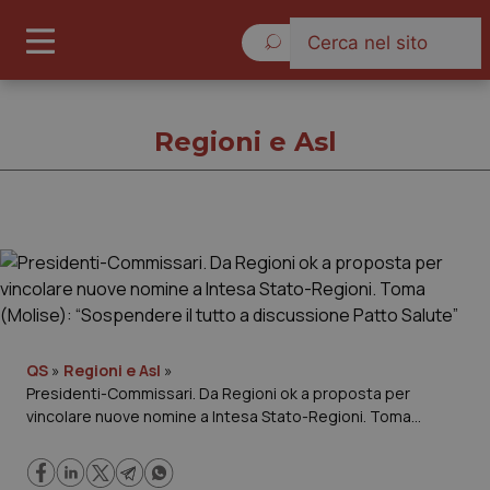
Venerdì 7 Agosto 2026
Regioni e Asl
Regioni e Asl
Cronache
Governo e Parlamento
QS
»
Regioni e Asl
»
Presidenti-Commissari. Da Regioni ok a proposta per
vincolare nuove nomine a Intesa Stato-Regioni. Toma
Regioni e Asl
(Molise): “Sospendere il tutto a discussione Patto Salute”
Lavoro e Professioni