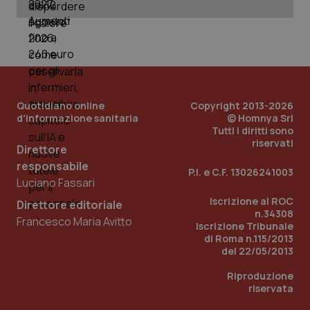
Quotidiano online
Copyright 2013-2026
d'informazione sanitaria
© Homnya Srl
Tutti i diritti sono
riservati
Direttore
_ga_KM60CM4NPH
.quotidianosanita.it
1 anno
responsabile
P.I. e C.F. 13026241003
mes
Luciano Fassari
Iscrizione al ROC
Direttore editoriale
n.34308
Francesco Maria Avitto
Iscrizione Tribunale
di Roma n.115/2013
del 22/05/2013
Riproduzione
riservata
Fornitore
/
Nome
Scadenza
Descrizion
Dominio