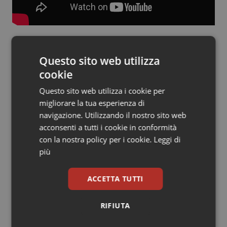
Salute orale & impianti
Sangue & coagulazione
Questo sito web utilizza
Tiroide
17 Gennaio 2019
cookie
© Riproduzione riservata
Tumore al seno
Questo sito web utilizza i cookie per
migliorare la tua esperienza di
navigazione. Utilizzando il nostro sito web
Tumore ovarico
acconsenti a tutti i cookie in conformità
con la nostra policy per i cookie.
Leggi di
Tumori del Polmone & Testa Collo
più
Potrebbe interessarti in
Tumori gastrointestinali
Regioni e Asl
ACCETTA TUTTI
Ulcera & Reflusso
RIFIUTA
Regione Lombardia scrive al ministro
Vaccini
Schillaci: “Gli attuali indicatori non