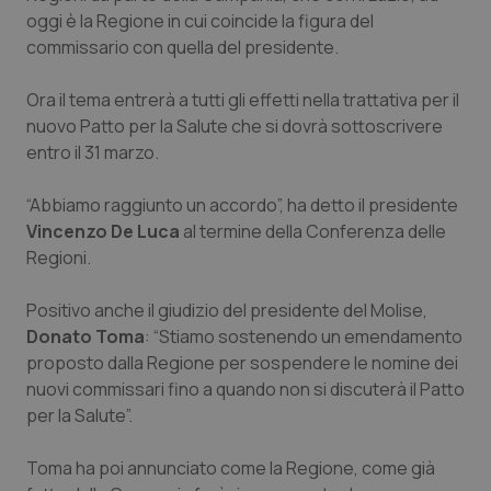
oggi è la Regione in cui coincide la figura del
Piemonte
HIV
commissario con quella del presidente.
Provincia Autonoma di Bolzano
Infezioni & Febbre
Ora il tema entrerà a tutti gli effetti nella trattativa per il
nuovo Patto per la Salute che si dovrà sottoscrivere
Provincia Autonoma di Trento
Ipertensione & Scompenso
entro il 31 marzo.
“Abbiamo raggiunto un accordo”, ha detto il presidente
Puglia
Malattie rare
Vincenzo De Luca
al termine della Conferenza delle
Regioni.
Sardegna
Malattia di Crohn & Rettocolite Ulcerosa
Positivo anche il giudizio del presidente del Molise,
Sicilia
Neuroscienze & patologie neurodegenerative
Donato Toma
: “Stiamo sostenendo un emendamento
proposto dalla Regione per sospendere le nomine dei
Toscana
Obesità
nuovi commissari fino a quando non si discuterà il Patto
per la Salute”.
Umbria
Oftalmologia
Toma ha poi annunciato come la Regione, come già