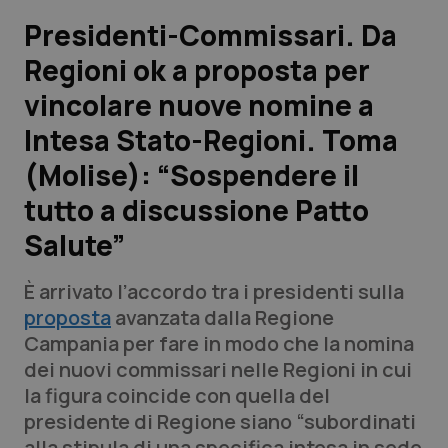
Presidenti-Commissari. Da
Scienza e Farmaci
Regioni ok a proposta per
vincolare nuove nomine a
Studi e Analisi
Intesa Stato-Regioni. Toma
Lettere al direttore
(Molise): “Sospendere il
Edizioni Regionali
tutto a discussione Patto
Salute”
QS Pro
È arrivato l’accordo tra i presidenti sulla
Professionisti Sanitari.AI
proposta
avanzata dalla Regione
Campania per fare in modo che la nomina
Abruzzo
QS Pro Gold
dei nuovi commissari nelle Regioni in cui
la figura coincide con quella del
QS Club
Newsletter
Basilicata
Artrite & artrosi
presidente di Regione siano “subordinati
alla stipula di una specifica intesa in sede