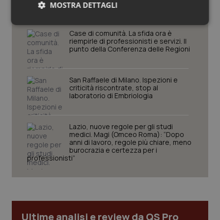
fotografano la qualità reale del Ssn”
MOSTRA DETTAGLI
Necessari
Statistici
Marketing
Case di comunità. La sfida ora è
riempirle di professionisti e servizi. Il
punto della Conferenza delle Regioni
San Raffaele di Milano. Ispezioni e
criticità riscontrate, stop al
laboratorio di Embriologia
Necessari
Statistici
Marketing
I cookie necessari contribuiscono a rendere fruibile il
sito web abilitandone funzionalità di base quali la
Lazio, nuove regole per gli studi
navigazione sulle pagine e l'accesso alle aree
medici. Magi (Omceo Roma): “Dopo
protette del sito. Il sito web non è in grado di
anni di lavoro, regole più chiare, meno
funzionare correttamente senza questi cookie.
burocrazia e certezza per i
professionisti”
Nome
Fornitore
/
Dominio
Scaden
VISITOR_PRIVACY_METADATA
5 mesi
YouTube
settim
.youtube.com
Ultime analisi e review da QS Pro