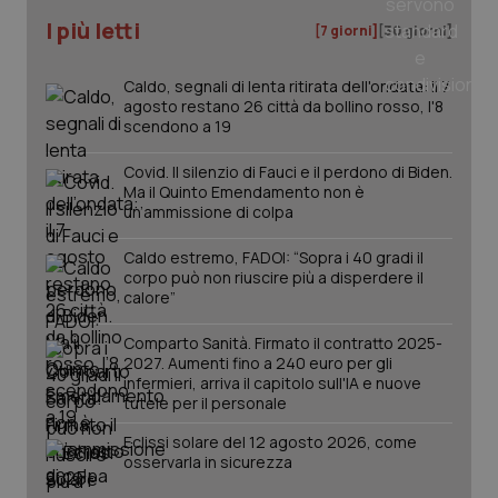
I più letti
[7 giorni]
[30 giorni]
Caldo, segnali di lenta ritirata dell'ondata: il 7
agosto restano 26 città da bollino rosso, l'8
scendono a 19
Covid. Il silenzio di Fauci e il perdono di Biden.
Ma il Quinto Emendamento non è
un’ammissione di colpa
Caldo estremo, FADOI: “Sopra i 40 gradi il
corpo può non riuscire più a disperdere il
calore”
Comparto Sanità. Firmato il contratto 2025-
PHPSESSID
Sessio
PHP.net
2027. Aumenti fino a 240 euro per gli
www.quotidianosanita.it
infermieri, arriva il capitolo sull'IA e nuove
tutele per il personale
Eclissi solare del 12 agosto 2026, come
osservarla in sicurezza