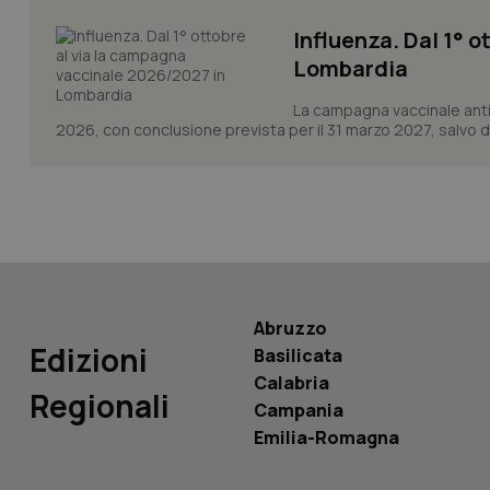
Influenza. Dal 1° 
Lombardia
La campagna vaccinale anti
2026, con conclusione prevista per il 31 marzo 2027, salvo div
PHPSESSID
_ga_KM60CM4NPH
Abruzzo
Edizioni
Basilicata
Nome
Nome
Calabria
Regionali
VISITOR_INFO1_LIV
Campania
_ga_0VMQEQKQ1N
Emilia-Romagna
__Secure-YNID