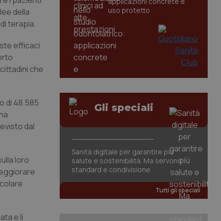
re i pazienti
applicazioni concrete e
uso protetto
lee della
di terapia.
ste efficaci
orto
cittadini che
vo di 48.585
Gli speciali
 ha
evisto dal
Sanità digitale per garantire più
ulla loro
salute e sostenibilità. Ma servono
standard e condivisione
peggiorare
scolare
Tutti gli speciali
ta e li