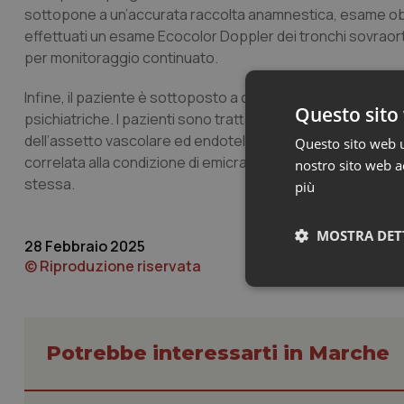
sottopone a un’accurata raccolta anamnestica, esame obiet
effettuati un esame Ecocolor Doppler dei tronchi sovraor
per monitoraggio continuato.
Infine, il paziente è sottoposto a colloquio psicologico con
Questo sito 
psichiatriche. I pazienti sono trattati con tutte le tipolog
dell’assetto vascolare ed endoteliare, portando a risultati
Questo sito web ut
correlata alla condizione di emicrania cronica e di diagno
nostro sito web ac
stessa.
più
MOSTRA DET
28 Febbraio 2025
© Riproduzione riservata
Neces
Potrebbe interessarti in Marche