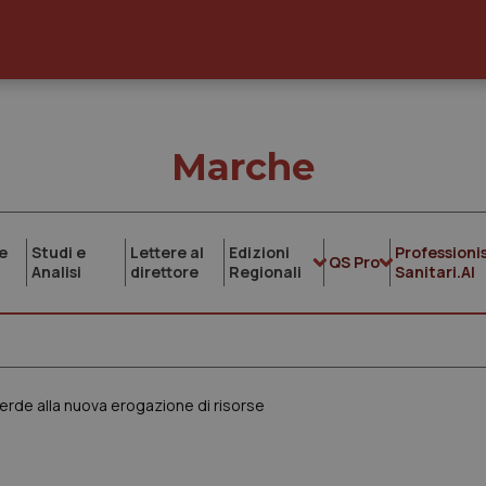
Marche
e
Studi e
Lettere al
Edizioni
Professionis
QS Pro
Analisi
direttore
Regionali
Sanitari.AI
erde alla nuova erogazione di risorse