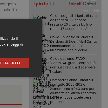
I più letti
, vengono
[7 giorni]
[30 giorni]
 caschetto
Caldo, segnali di lenta ritirata
dell'ondata: il 7 agosto
restano 26 città da bollino
li patologie
rosso, l'8 scendono a 21
alutazioni
Covid. Il silenzio di Fauci e il
ascolare
ilizzando il
perdono di Biden. Ma il Quinto
o della
cookie.
Leggi di
Emendamento non è
un’ammissione di colpa
Caldo estremo, FADOI:
ETTA TUTTI
“Sopra i 40 gradi il corpo può
non riuscire più a disperdere
il calore”
keting
Comparto Sanità. Firmato il
contratto 2025-2027.
Aumenti fino a 240 euro per
gli infermieri, arriva il capitolo
sull'IA e nuove tutele per il
personale