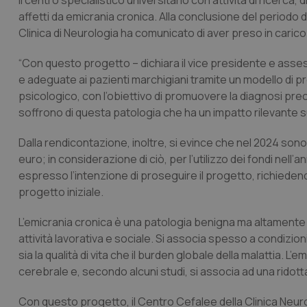
Il centro specialistico universitario con attività di ricerca
affetti da emicrania cronica. Alla conclusione del periodo d
Clinica di Neurologia ha comunicato di aver preso in carico
“Con questo progetto – dichiara il vice presidente e asses
e adeguate ai pazienti marchigiani tramite un modello di p
psicologico, con l’obiettivo di promuovere la diagnosi prec
soffrono di questa patologia che ha un impatto rilevante sull
Dalla rendicontazione, inoltre, si evince che nel 2024 sono
euro; in considerazione di ciò, per l’utilizzo dei fondi nell
espresso l’intenzione di proseguire il progetto, richieden
progetto iniziale.
L’emicrania cronica è una patologia benigna ma altamente inv
attività lavorativa e sociale. Si associa spesso a condizi
sia la qualità di vita che il burden globale della malattia. L
cerebrale e, secondo alcuni studi, si associa ad una ridotta
Con questo progetto, il Centro Cefalee della Clinica Neurol