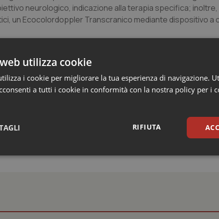
tivo neurologico, indicazione alla terapia specifica; inoltre
tici, un Ecocolordoppler Transcranico mediante dispositivo a
 somministrazione di test validati per la diagnosi delle principa
web utilizza cookie
ie di terapia a disposizione in questo campo e sono effettuate v
 eccellenti in termini di prevenzione della patologia cerebrov
ilizza i cookie per migliorare la tua esperienza di navigazione. Ut
si precoce della comorbidità psichiatrica e supporto psicologic
consenti a tutti i cookie in conformità con la nostra policy per i 
RIFIUTA
TAGLI
ACC
sari
Statistici
Mar