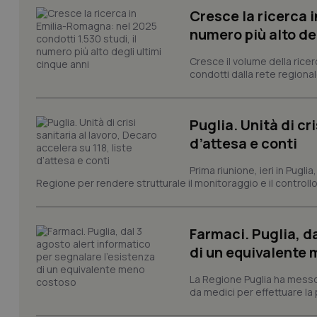
Cresce la ricerca i
numero più alto de
I cookie necessari con
e l'accesso alle aree 
Cresce il volume della ricer
Nome
condotti dalla rete regionale
VISITOR_PRIVACY_
Puglia. Unità di cri
d’attesa e conti
CookieScriptConse
Prima riunione, ieri in Pugli
Regione per rendere strutturale il monitoraggio e il controllo 
tracking-sites-ironf
tracking-enable
Farmaci. Puglia, d
di un equivalente
tracking-sites-ironf
session-id
La Regione Puglia ha messo 
da medici per effettuare la 
_ga