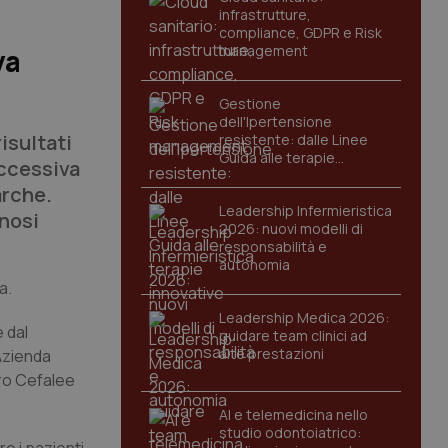
infrastrutture,
compliance, GDPR e Risk
management
va
Gestione
dell'Ipertensione
isultati
resistente: dalle Linee
Guida alle terapie
uccessiva
innovative
arche.
Leadership Infermieristica
nosi
2026: nuovi modelli di
responsabilità e
autonomia
a.
Leadership Medica 2026:
 dal
guidare team clinici ad
alte prestazioni
 Azienda
tro Cefalee
AI e telemedicina nello
studio odontoiatrico: