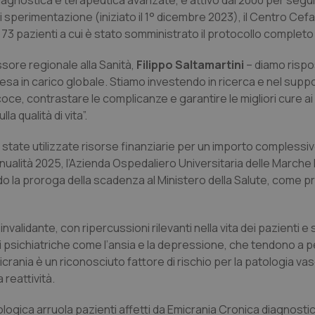
, diagnostica e terapeutica avanzate, è attivo dal 2000 per segui
i sperimentazione (iniziato il 1° dicembre 2023), il Centro Cefa
 73 pazienti a cui è stato somministrato il protocollo completo 
sore regionale alla Sanità,
Filippo Saltamartini
– diamo rispo
resa in carico globale. Stiamo investendo in ricerca e nel supp
oce, contrastare le complicanze e garantire le migliori cure ai 
a qualità di vita”.
 state utilizzate risorse finanziarie per un importo complessi
’annualità 2025, l’Azienda Ospedaliero Universitaria delle Marche
do la proroga della scadenza al Ministero della Salute, come pr
alidante, con ripercussioni rilevanti nella vita dei pazienti e s
oni psichiatriche come l’ansia e la depressione, che tendono a 
’emicrania è un riconosciuto fattore di rischio per la patologia va
 reattività.
ogica arruola pazienti affetti da Emicrania Cronica diagnostica