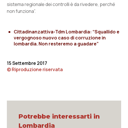
sistema regionale dei controlli è da rivedere, perché
Piemonte
HIV
non funziona”.
Provincia Autonoma di Bolzano
Infezioni & Febbre
Cittadinanzattiva-Tdm Lombardia: “Squallido e
vergognoso nuovo caso di corruzione in
Provincia Autonoma di Trento
Ipertensione & Scompenso
lombardia. Non resteremo a guadare”
Puglia
Malattie rare
15 Settembre 2017
Sardegna
Malattia di Crohn & Rettocolite Ulcerosa
© Riproduzione riservata
Sicilia
Neuroscienze & patologie neurodegenerative
Toscana
Obesità
Umbria
Oftalmologia
Potrebbe interessarti in
Lombardia