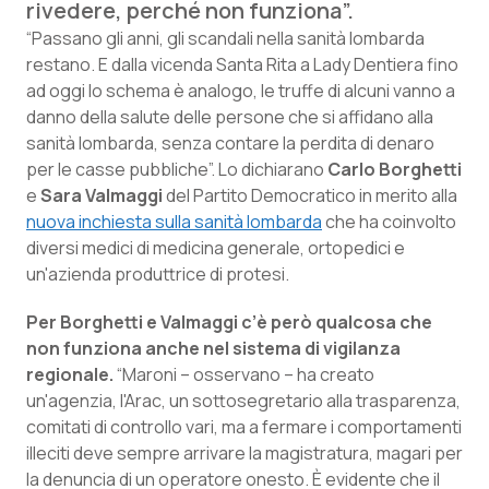
rivedere, perché non funziona”.
Calabria
Asma & BPCO
“Passano gli anni, gli scandali nella sanità lombarda
restano. E dalla vicenda Santa Rita a Lady Dentiera fino
Campania
Car-T
ad oggi lo schema è analogo, le truffe di alcuni vanno a
danno della salute delle persone che si affidano alla
Emilia-Romagna
Colesterolo & coronaropatie
sanità lombarda, senza contare la perdita di denaro
per le casse pubbliche”. Lo dichiarano
Carlo Borghetti
Friuli Venezia Giulia
Dermatite Atopica
e
Sara Valmaggi
del Partito Democratico in merito alla
nuova inchiesta sulla sanità lombarda
che ha coinvolto
Lazio
Diabete & glucometri
diversi medici di medicina generale, ortopedici e
un'azienda produttrice di protesi.
Liguria
Disturbi dell’umore
Per Borghetti e Valmaggi c’è però qualcosa che
non funziona anche nel sistema di vigilanza
Lombardia
Dolore
regionale.
“Maroni – osservano – ha creato
un'agenzia, l'Arac, un sottosegretario alla trasparenza,
Marche
Donna & Salute
comitati di controllo vari, ma a fermare i comportamenti
illeciti deve sempre arrivare la magistratura, magari per
Molise
Epatiti
la denuncia di un operatore onesto. È evidente che il