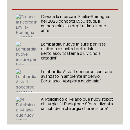
Valle D’Aosta
Oncodermatologia
Veneto
Oncoematologia
Cresce la ricerca in Emilia-Romagna:
nel 2025 condotti 1.530 studi, il
numero più alto degli ultimi cinque
Oncologia & Nutrizione
anni
Lombardia, nuove misure per liste
Psoriasi & pelle
d’attesa e sanità territoriale.
Bertolaso: “Sistema più vicino ai
cittadini”
Quotidiano Cardiologia
Lombardia. Al via il soccorso sanitario
Quotidiano Chirurgia
avanzato in ambiente impervio.
Bertolaso: “Apripista nazionale”
Quotidiano Oncologia
Al Policlinico di Milano due nuovi robot
chirurgici. “Il Padiglione Sforza diventa
Quotidiano Pediatria
un hub della chirurgia di precisione”
Rene & patologie urogenitali