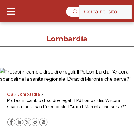
Giovedì 6 Agosto 2026
Lombardia
Lombardia
Cronache
QS
»
Lombardia
»
Protesi in cambio di soldi e regali. Il Pd Lombardia: “Ancora
Governo e Parlamento
scandali nella sanità regionale. L’Arac di Maroni a che serve?”
Regioni e Asl
Lavoro e Professioni