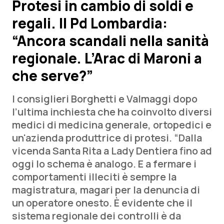
Protesi in cambio di soldi e
regali. Il Pd Lombardia:
Scienza e Farmaci
“Ancora scandali nella sanità
Studi e Analisi
regionale. L’Arac di Maroni a
che serve?”
Lettere al direttore
I consiglieri Borghetti e Valmaggi dopo
Edizioni Regionali
l’ultima inchiesta che ha coinvolto diversi
medici di medicina generale, ortopedici e
QS Pro
un'azienda produttrice di protesi. “Dalla
vicenda Santa Rita a Lady Dentiera fino ad
Professionisti Sanitari.AI
oggi lo schema è analogo. E a fermare i
comportamenti illeciti è sempre la
Abruzzo
QS Pro Gold
magistratura, magari per la denuncia di
un operatore onesto. È evidente che il
QS Club
Newsletter
Basilicata
Artrite & artrosi
sistema regionale dei controlli è da