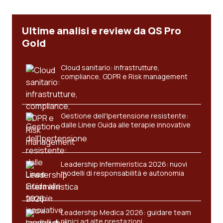
Salute orale & impianti
Ultime analisi e review da QS Pro
Sangue & coagulazione
Gold
Tiroide
Cloud sanitario: infrastrutture,
compliance, GDPR e Risk management
Tumore al seno
Tumore ovarico
Gestione dell'Ipertensione resistente:
dalle Linee Guida alle terapie innovative
Tumori del Polmone & Testa Collo
Leadership Infermieristica 2026: nuovi
Tumori gastrointestinali
modelli di responsabilità e autonomia
Ulcera & Reflusso
Leadership Medica 2026: guidare team
Vaccini
clinici ad alte prestazioni