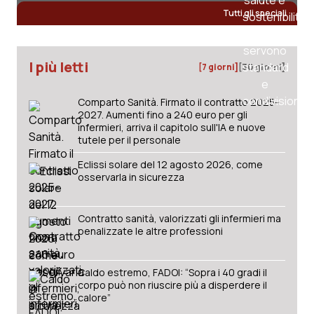
Tutti gli speciali
I più letti
[7 giorni]
[30 giorni]
Comparto Sanità. Firmato il contratto 2025-
2027. Aumenti fino a 240 euro per gli
infermieri, arriva il capitolo sull'IA e nuove
tutele per il personale
Eclissi solare del 12 agosto 2026, come
osservarla in sicurezza
Contratto sanità, valorizzati gli infermieri ma
penalizzate le altre professioni
Caldo estremo, FADOI: “Sopra i 40 gradi il
corpo può non riuscire più a disperdere il
calore”