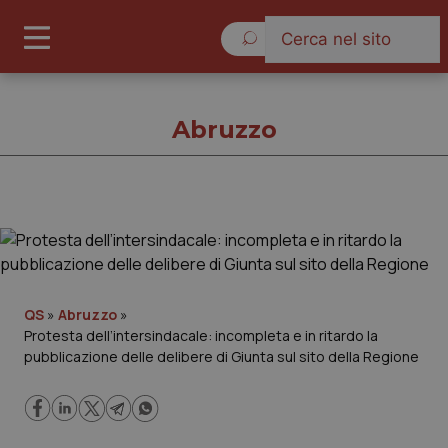
Venerdì 7 Agosto 2026
Abruzzo
Abruzzo
Cronache
QS
»
Abruzzo
»
Protesta dell’intersindacale: incompleta e in ritardo la
Governo e Parlamento
pubblicazione delle delibere di Giunta sul sito della Regione
Regioni e Asl
Lavoro e Professioni