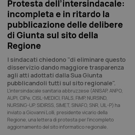
Protesta dell’intersindacale:
incompleta e in ritardo la
Scienza e Farmaci
pubblicazione delle delibere
Studi e Analisi
di Giunta sul sito della
Regione
Lettere al direttore
I sindacati chiedono "di eliminare questo
Edizioni Regionali
disservizio dando maggiore trasparenza
agli atti adottati dalla Sua Giunta
QS Pro
pubblicandoli tutti sul sito regionale".
L'intersindacale sanitaria abbruzzese (ANISAP, ANPO,
Professionisti Sanitari.AI
AUPI, CIPe, CISL-MEDICI, FIALS, FIMP, NURSIND,
NURSING-UP, SIDIRSS, SIMET, SINAFO, SNR, UIL-P) ha
Abruzzo
QS Pro Gold
inviato a Giovanni Lolli, presidente vicario della
Regione, una lettera di protesta per l'incompleto
QS Club
Newsletter
Basilicata
Artrite & artrosi
aggiornamento del sito informatico regionale.