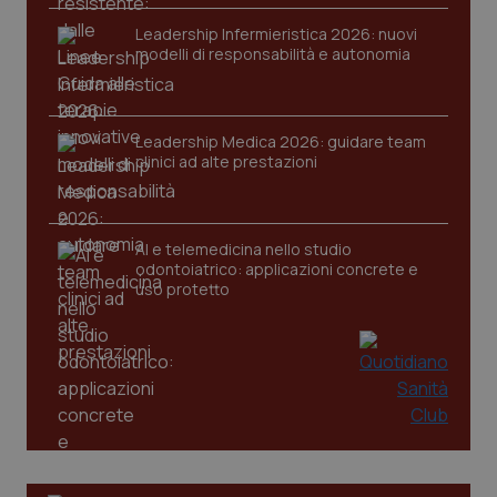
VISITOR_PRIVACY_METADATA
5 mesi
YouTube
settim
Leadership Infermieristica 2026: nuovi
.youtube.com
modelli di responsabilità e autonomia
Leadership Medica 2026: guidare team
clinici ad alte prestazioni
AI e telemedicina nello studio
odontoiatrico: applicazioni concrete e
uso protetto
CookieScriptConsent
5 mesi
CookieScript
settim
www.quotidianosanita.it