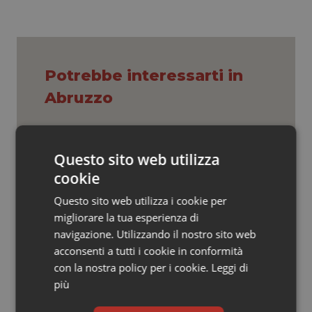
Valle D’Aosta
Oncodermatologia
Veneto
Oncoematologia
Oncologia & Nutrizione
Potrebbe interessarti in
Abruzzo
Psoriasi & pelle
Settimana della Scienza dello
Quotidiano Cardiologia
Spallanzani: capire la ricerca per
Questo sito web utilizza
comprendere il presente
cookie
Quotidiano Chirurgia
Questo sito web utilizza i cookie per
Regione Lombardia scrive al ministro
migliorare la tua esperienza di
Quotidiano Oncologia
Schillaci: “Gli attuali indicatori non
fotografano la qualità reale del Ssn”
navigazione. Utilizzando il nostro sito web
acconsenti a tutti i cookie in conformità
Quotidiano Pediatria
con la nostra policy per i cookie.
Leggi di
Case di comunità. La sfida ora è
più
riempirle di professionisti e servizi. Il
Rene & patologie urogenitali
punto della Conferenza delle Regioni