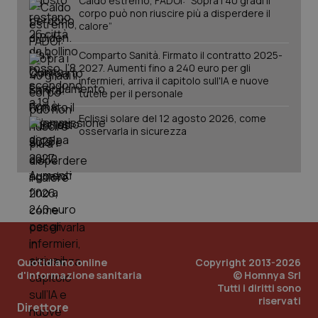
Caldo estremo, FADOI: “Sopra i 40 gradi il
corpo può non riuscire più a disperdere il
calore”
Comparto Sanità. Firmato il contratto 2025-
2027. Aumenti fino a 240 euro per gli
infermieri, arriva il capitolo sull'IA e nuove
tutele per il personale
Eclissi solare del 12 agosto 2026, come
osservarla in sicurezza
Quotidiano online
Copyright 2013-2026
d'informazione sanitaria
© Homnya Srl
Tutti i diritti sono
riservati
PHPSESSID
Sessio
PHP.net
Direttore
www.quotidianosanita.it