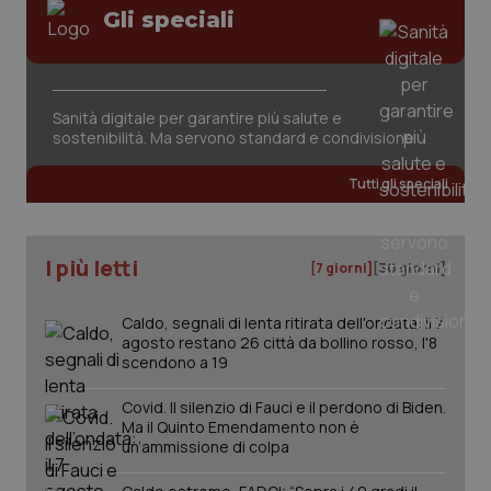
Gli speciali
Sanità digitale per garantire più salute e
sostenibilità. Ma servono standard e condivisione
tracking-sites-ironfish-
www.quotidianosanita.it
4
tracking-enable
settim
Tutti gli speciali
2 gior
I più letti
[7 giorni]
[30 giorni]
tracking-sites-ironfish-
www.quotidianosanita.it
4
session-id
settim
2 gior
Caldo, segnali di lenta ritirata dell'ondata: il 7
agosto restano 26 città da bollino rosso, l'8
scendono a 19
_ga
1 anno
Google LLC
Covid. Il silenzio di Fauci e il perdono di Biden.
mes
.quotidianosanita.it
Ma il Quinto Emendamento non è
un’ammissione di colpa