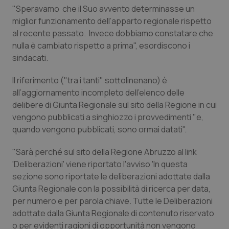
Calabria
Asma & BPCO
"Speravamo che il Suo avvento determinasse un
miglior funzionamento dell’apparto regionale rispetto
al recente passato. Invece dobbiamo constatare che
Campania
Car-T
nulla è cambiato rispetto a prima", esordiscono i
sindacati.
Emilia-Romagna
Colesterolo & coronaropatie
Il riferimento ("tra i tanti" sottolinenano) è
Friuli Venezia Giulia
Dermatite Atopica
all’aggiornamento incompleto dell’elenco delle
delibere di Giunta Regionale sul sito della Regione in cui
Lazio
Diabete & glucometri
vengono pubblicati a singhiozzo i provvedimenti "e,
quando vengono pubblicati, sono ormai datati".
Liguria
Disturbi dell’umore
"Sarà perché sul sito della Regione Abruzzo al link
'Deliberazioni' viene riportato l'avviso 'In questa
Lombardia
Dolore
sezione sono riportate le deliberazioni adottate dalla
Giunta Regionale con la possibilità di ricerca per data,
Marche
Donna & Salute
per numero e per parola chiave. Tutte le Deliberazioni
adottate dalla Giunta Regionale di contenuto riservato
Molise
Epatiti
o per evidenti ragioni di opportunità non vengono