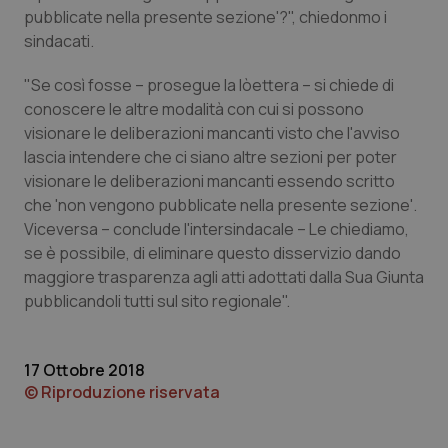
pubblicate nella presente sezione'?", chiedonmo i
Piemonte
HIV
sindacati.
"Se così fosse – prosegue la lòettera – si chiede di
Provincia Autonoma di Bolzano
Infezioni & Febbre
conoscere le altre modalità con cui si possono
visionare le deliberazioni mancanti visto che l'avviso
Provincia Autonoma di Trento
Ipertensione & Scompenso
lascia intendere che ci siano altre sezioni per poter
visionare le deliberazioni mancanti essendo scritto
Puglia
Malattie rare
che 'non vengono pubblicate nella presente sezione'.
Viceversa – conclude l'intersindacale – Le chiediamo,
Sardegna
Malattia di Crohn & Rettocolite Ulcerosa
se è possibile, di eliminare questo disservizio dando
maggiore trasparenza agli atti adottati dalla Sua Giunta
Sicilia
Neuroscienze & patologie neurodegenerative
pubblicandoli tutti sul sito regionale".
Toscana
Obesità
17 Ottobre 2018
© Riproduzione riservata
Umbria
Oftalmologia