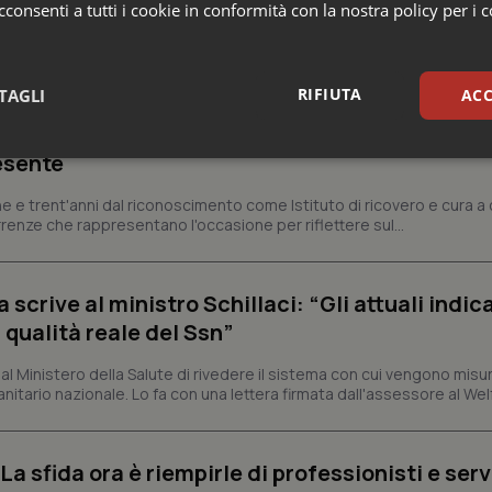
consenti a tutti i cookie in conformità con la nostra policy per i 
ia
RIFIUTA
TAGLI
ACC
ienza dello Spallanzani: capire la ricerca per
esente
sari
Statistici
Mar
e e trent'anni dal riconoscimento come Istituto di ricovero e cura a 
rrenze che rappresentano l'occasione per riflettere sul...
crive al ministro Schillaci: “Gli attuali indica
Necessari
Statistici
Marketing
 qualità reale del Ssn”
tribuiscono a rendere fruibile il sito web abilitandone funzionalità di base quali la nav
 Ministero della Salute di rivedere il sistema con cui vengono misur
protette del sito. Il sito web non è in grado di funzionare correttamente senza questi coo
itario nazionale. Lo fa con una lettera firmata dall'assessore al Welf
Fornitore
/
Dominio
Scadenza
Descrizione
METADATA
5 mesi 4
Questo cookie viene utilizzato p
YouTube
settimane
scelte di consenso e privacy dell'
.youtube.com
a sfida ora è riempirle di professionisti e serviz
interazione con il sito. Registra i
del visitatore riguardo a varie pol