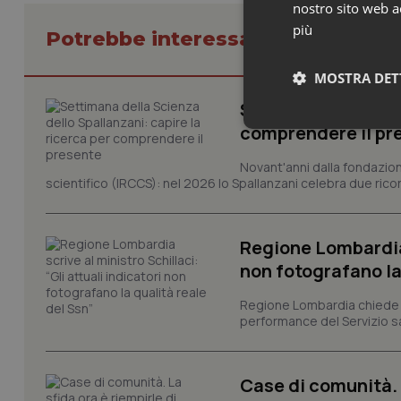
nostro sito web ac
più
Potrebbe interessarti in Lombard
MOSTRA DET
Settimana della Sc
comprendere il pr
Neces
Novant'anni dalla fondazion
scientifico (IRCCS): nel 2026 lo Spallanzani celebra due rico
Regione Lombardia s
non fotografano la
I cookie necessari con
Regione Lombardia chiede al
e l'accesso alle aree 
performance del Servizio san
Nome
VISITOR_PRIVACY_
Case di comunità. L