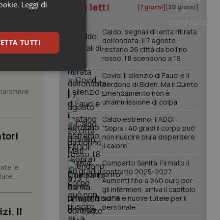
cookie.
Leggi di
I più letti
[7 giorni]
[30 giorni]
Caldo, segnali di lenta ritirata
dell'ondata: il 7 agosto
ETTA TUTTI
restano 26 città da bollino
rosso, l'8 scendono a 19
keting
Covid. Il silenzio di Fauci e il
perdono di Biden. Ma il Quinto
carattere
Emendamento non è
un’ammissione di colpa
Caldo estremo, FADOI:
“Sopra i 40 gradi il corpo può
tori
non riuscire più a disperdere
il calore”
igazione sulle pagine
Comparto Sanità. Firmato il
ate le
kie.
contratto 2025-2027.
are...
Aumenti fino a 240 euro per
gli infermieri, arriva il capitolo
er memorizzare le
sull'IA e nuove tutele per il
utente per la loro
personale
i. Il
 dati sul consenso
itiche e