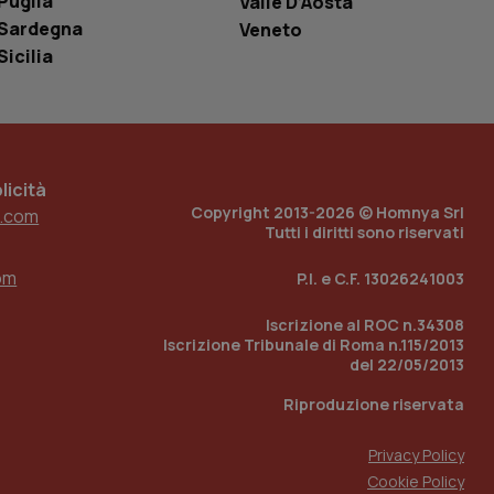
Puglia
Valle D’Aosta
r il sito, ma un
Sardegna
Veneto
tato di accesso per
Sicilia
a Google Analytics
sione.
icità
 tenere traccia
Copyright 2013-2026 © Homnya Srl
.com
i Youtube incorporati
tics per mantenere
Tutti i diritti sono riservati
tore del sito web sta
ell'interfaccia di
om
P.I. e C.F. 13026241003
 tenere traccia
i Youtube incorporati
Iscrizione al ROC n.34308
tore del sito web sta
Iscrizione Tribunale di Roma n.115/2013
ell'interfaccia di
del 22/05/2013
 tenere traccia
Riproduzione riservata
r la gestione
Privacy Policy
one dell’esperienza
Cookie Policy