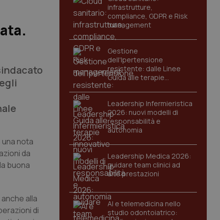
infrastrutture,
compliance, GDPR e Risk
management
iata.
Gestione
dell'Ipertensione
 sindacato
resistente: dalle Linee
Guida alle terapie
egli
innovative
Leadership Infermieristica
nale
2026: nuovi modelli di
responsabilità e
autonomia
n una nota
azioni da
Leadership Medica 2026:
 la buona
guidare team clinici ad
alte prestazioni
a anche alla
AI e telemedicina nello
perazioni di
studio odontoiatrico: