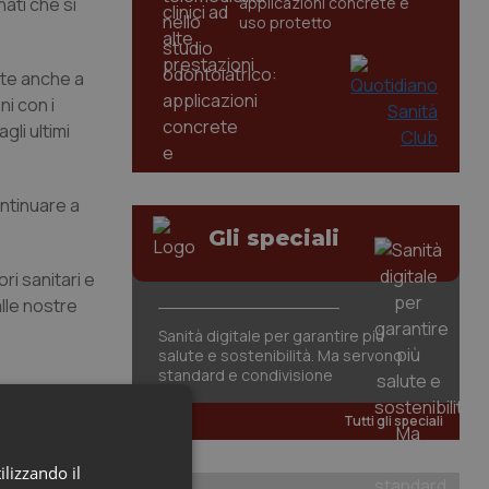
nati che si
applicazioni concrete e
uso protetto
lte anche a
ni con i
gli ultimi
ontinuare a
Gli speciali
i sanitari e
lle nostre
Sanità digitale per garantire più
salute e sostenibilità. Ma servono
standard e condivisione
Tutti gli speciali
ilizzando il