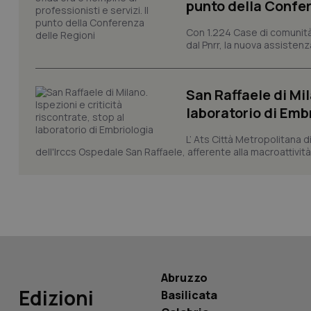
punto della Confer
Con 1.224 Case di comunità a
CookieScriptConse
dal Pnrr, la nuova assistenza
San Raffaele di Mil
tracking-sites-ironf
tracking-enable
laboratorio di Emb
tracking-sites-ironf
L’ Ats Città Metropolitana d
session-id
dell'Irccs Ospedale San Raffaele, afferente alla macroattività 
_ga
PHPSESSID
Abruzzo
Edizioni
Basilicata