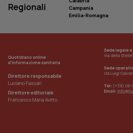
Calabria
Regionali
Campania
Emilia-Romagna
_ga_KM60CM4NPH
Nome
Sede legale e
Nome
Via della Stell
VISITOR_INFO1_LIV
Quotidiano online
_ga_0VMQEQKQ1N
d'informazione sanitaria
Sede operati
Via Luigi Galva
Direttore responsabile
__Secure-YNID
Luciano Fassari
Tel:
(+39) 06 
Email:
info@h
Direttore editoriale
Francesco Maria Avitto
YSC
__Secure-
ROLLOUT_TOKEN