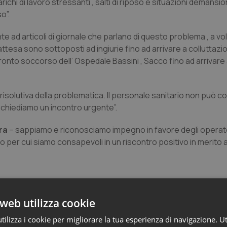
ichi di lavoro stressanti , salti di riposo e situazioni demansio
o”.
 ad articoli di giornale che parlano di questo problema , a vo
attesa sono sottoposti ad ingiurie fino ad arrivare a colluttazio
onto soccorso dell’ Ospedale Bassini , Sacco fino ad arrivare a
isolutiva della problematica. Il personale sanitario non può c
 chiediamo un incontro urgente”.
era
– sappiamo e riconosciamo impegno in favore degli operator
 per cui siamo consapevoli in un riscontro positivo in merito a
web utilizza cookie
ilizza i cookie per migliorare la tua esperienza di navigazione. Ut