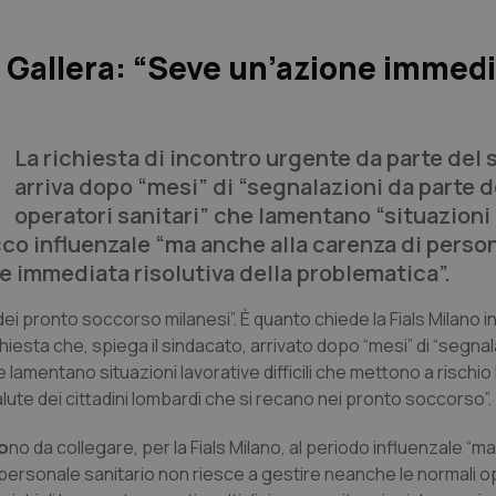
e a Gallera: “Seve un’azione immed
La richiesta di incontro urgente da parte del
arriva dopo “mesi” di “segnalazioni da parte d
operatori sanitari” che lamentano “situazioni
picco influenzale “ma anche alla carenza di perso
one immediata risolutiva della problematica”.
ei pronto soccorso milanesi”. È quanto chiede la Fials Milano i
chiesta che, spiega il sindacato, arrivato dopo “mesi” di “segnal
e lamentano situazioni lavorative difficili che mettono a rischio
lute dei cittadini lombardi che si recano nei pronto soccorso”.
o
no da collegare, per la Fials Milano, al periodo influenzale “m
 personale sanitario non riesce a gestire neanche le normali o