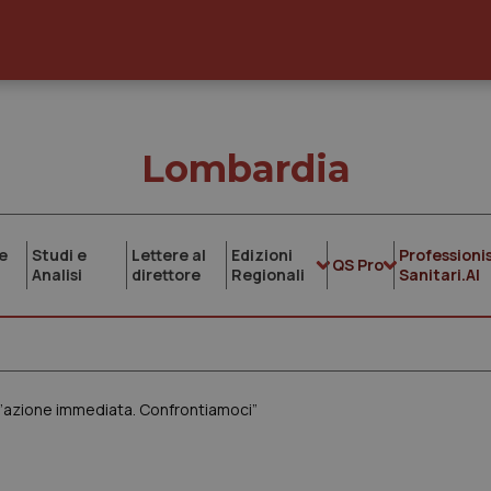
Lombardia
e
Studi e
Lettere al
Edizioni
Professionis
QS Pro
Analisi
direttore
Regionali
Sanitari.AI
e un’azione immediata. Confrontiamoci”