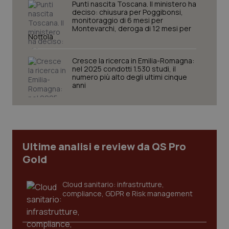
Punti nascita Toscana. Il ministero ha
deciso: chiusura per Poggibonsi,
monitoraggio di 6 mesi per
Montevarchi, deroga di 12 mesi per
tracking-sites-ironfish-
www.quotidianosanita.it
4
Nottola
session-id
settim
2 gior
Cresce la ricerca in Emilia-Romagna:
nel 2025 condotti 1.530 studi, il
numero più alto degli ultimi cinque
anni
_ga
1 anno
Google LLC
mes
.quotidianosanita.it
Ultime analisi e review da QS Pro
Gold
Cloud sanitario: infrastrutture,
compliance, GDPR e Risk management