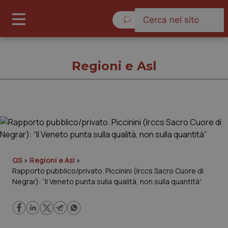
Venerdì 7 Agosto 2026
Regioni e Asl
Regioni e Asl
Cronache
QS
»
Regioni e Asl
»
Rapporto pubblico/privato. Piccinini (Irccs Sacro Cuore di
Governo e Parlamento
Negrar): “Il Veneto punta sulla qualità, non sulla quantità”
Regioni e Asl
Lavoro e Professioni