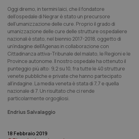
Oggi diremo, in termini laici, che il fondatore
dell’ospedale di Negrar è stato un precursore
dell’umanizzazione delle cure. Proprio il grado di
umanizzazione delle cure delle strutture ospedaliere
Necessari
Statistici
Marketing
nazionali è stato, nel biennio 2017-2018, oggetto di
un’indagine dell’Agenas in collaborazione con
I cookie necessari contribuiscono a rendere fruibile il
sito web abilitandone funzionalità di base quali la
Cittadinanza attiva-Tribunale del malato, le Regioni e le
navigazione sulle pagine e l'accesso alle aree
Province autonome. Il nostro ospedale ha ottenuto il
protette del sito. Il sito web non è in grado di
funzionare correttamente senza questi cookie.
punteggio più alto: 9,2 su 10, fra tutte le 40 strutture
venete pubbliche e private che hanno partecipato
Nome
Fornitore
/
Dominio
Scaden
all’indagine. La media veneta è stata di 7,7 e quella
VISITOR_PRIVACY_METADATA
5 mesi
YouTube
nazionale di 7. Un risultato che ci rende
settim
.youtube.com
particolarmente orgogliosi.
Endrius Salvalaggio
18 Febbraio 2019