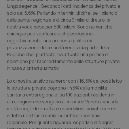
Valle D’Aosta
Oncodermatologia
lungodegenze… Secondo i dati l’incidenza del privato è
solo del 5,6%. Parlando in termini di cifre, se il bilancio
Veneto
Oncoematologia
della sanità regionale è di circa 9 miliardi di euro, la
nostra voce pesa per 500 milioni. Sono numeri che
Oncologia & Nutrizione
chiunque può verificare e che escludono,
oggettivamente, una presunta politica di
Psoriasi & pelle
privatizzazione della sanità veneta da parte della
Regione che, piuttosto, ha attuato una politica di
Quotidiano Cardiologia
selezione per l’accreditamento delle strutture private
in base a criteri qualitativi.
Quotidiano Chirurgia
Lo dimostra un altro numero: con il 16,5% dei posti letto
le strutture private coprono il 45% della mobilità
Quotidiano Oncologia
sanitaria extraregionale; su 100 pazienti residenti in
altre regioni che vengono a curarsi in Veneto, quasi la
Quotidiano Pediatria
metà sceglie le strutture ospedaliere private con un
indotto non trascurabile sull’intera economia
Rene & patologie urogenitali
regionale. Per quanto riguarda l’ospedale di Negrar,