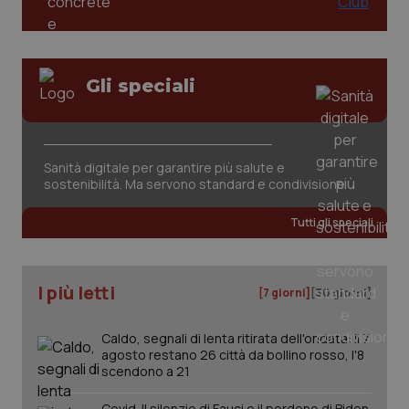
Gli speciali
_ga_KM60CM4NPH
.quotidianosanita.it
1 anno
mes
Sanità digitale per garantire più salute e
sostenibilità. Ma servono standard e condivisione
Tutti gli speciali
I più letti
[7 giorni]
[30 giorni]
Fornitore
/
Nome
Scadenza
Descrizion
Dominio
Caldo, segnali di lenta ritirata dell'ondata: il 7
Nome
Fornitore
/
Dominio
Scadenza
Des
agosto restano 26 città da bollino rosso, l'8
_ga_0VMQEQKQ1N
.quotidianosanita.it
1 anno 1
Questo
scendono a 21
mese
cookie
VISITOR_INFO1_LIVE
5 mesi 4
Que
Google LLC
viene
settimane
imp
.youtube.com
utilizzato
You
Covid. Il silenzio di Fauci e il perdono di Biden.