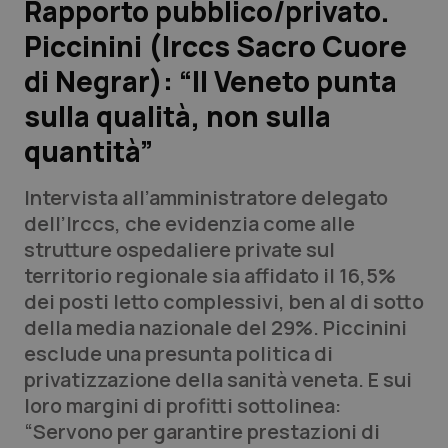
Rapporto pubblico/privato.
Piccinini (Irccs Sacro Cuore
Scienza e Farmaci
di Negrar): “Il Veneto punta
Studi e Analisi
sulla qualità, non sulla
quantità”
Lettere al direttore
Intervista all’amministratore delegato
Edizioni Regionali
dell’Irccs, che evidenzia come alle
strutture ospedaliere private sul
QS Pro
territorio regionale sia affidato il 16,5%
dei posti letto complessivi, ben al di sotto
Professionisti Sanitari.AI
della media nazionale del 29%. Piccinini
esclude una presunta politica di
Abruzzo
QS Pro Gold
privatizzazione della sanità veneta. E sui
loro margini di profitti sottolinea:
QS Club
Newsletter
Basilicata
Artrite & artrosi
“Servono per garantire prestazioni di