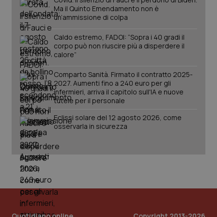
da Google
ten
Analytics
Ma il Quinto Emendamento non è
pre
per
del
un’ammissione di colpa
mantener
vid
lo stato
inco
della
può
Caldo estremo, FADOI: “Sopra i 40 gradi il
sessione.
det
corpo può non riuscire più a disperdere il
vis
calore”
web
uti
nuo
Comparto Sanità. Firmato il contratto 2025-
ver
2027. Aumenti fino a 240 euro per gli
dell
You
infermieri, arriva il capitolo sull'IA e nuove
tutele per il personale
__Secure-YNID
.youtube.com
5 mesi 4
Que
settimane
imp
Eclissi solare del 12 agosto 2026, come
You
ten
osservarla in sicurezza
pre
del
vid
inco
può
det
vis
web
uti
nuo
ver
dell
You
Quotidiano online
Copyright 2013-2026