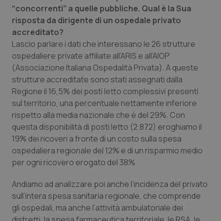
“concorrenti” a quelle pubbliche. Qual è la Sua
Piemonte
HIV
risposta da dirigente di un ospedale privato
accreditato?
Provincia Autonoma di Bolzano
Infezioni & Febbre
Lascio parlare i dati che interessano le 26 strutture
ospedaliere private affiliate all’ARIS e all’AIOP
(Associazione Italiana Ospedalità Privata). A queste
Provincia Autonoma di Trento
Ipertensione & Scompenso
strutture accreditate sono stati assegnati dalla
Regione il 16,5% dei posti letto complessivi presenti
Puglia
Malattie rare
sul territorio, una percentuale nettamente inferiore
rispetto alla media nazionale che è del 29%. Con
Sardegna
Malattia di Crohn & Rettocolite Ulcerosa
questa disponibilità di posti letto (2.872) eroghiamo il
19% dei ricoveri a fronte di un costo sulla spesa
Sicilia
Neuroscienze & patologie neurodegenerative
ospedaliera regionale del 12% e di un risparmio medio
per ogni ricovero erogato del 38%.
Toscana
Obesità
Andiamo ad analizzare poi anche l’incidenza del privato
sull’intera spesa sanitaria regionale, che comprende
Umbria
Oftalmologia
gli ospedali, ma anche l’attività ambulatoriale dei
distretti, la spesa farmaceutica territoriale, le RSA, le