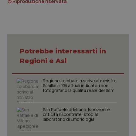
© Riproduzione riservata
CookieScriptConsent
5 mesi
CookieScript
Potrebbe interessarti in
settim
www.quotidianosanita.it
Regioni e Asl
Regione Lombardia scrive al ministro
Schillaci: “Gli attuali indicatori non
fotografano la qualità reale del Ssn”
San Raffaele di Milano. Ispezioni e
criticità riscontrate, stop al
laboratorio di Embriologia
tracking-sites-ironfish-
www.quotidianosanita.it
4
tracking-enable
settim
2 gior