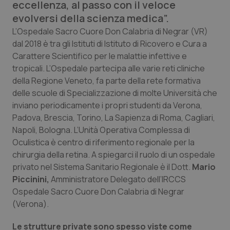
eccellenza, al passo con il veloce
Calabria
Asma & BPCO
evolversi della scienza medica”.
L’Ospedale Sacro Cuore Don Calabria di Negrar (VR)
Campania
Car-T
dal 2018 è tra gli Istituti di Istituto di Ricovero e Cura a
Carattere Scientifico per le malattie infettive e
Emilia-Romagna
Colesterolo & coronaropatie
tropicali. L’Ospedale partecipa alle varie reti cliniche
della Regione Veneto, fa parte della rete formativa
Friuli Venezia Giulia
Dermatite Atopica
delle scuole di Specializzazione di molte Università che
inviano periodicamente i propri studenti da Verona,
Lazio
Diabete & glucometri
Padova, Brescia, Torino, La Sapienza di Roma, Cagliari,
Napoli, Bologna. L’Unità Operativa Complessa di
Liguria
Disturbi dell’umore
Oculistica è centro di riferimento regionale per la
chirurgia della retina. A spiegarci il ruolo di un ospedale
privato nel Sistema Sanitario Regionale è il Dott.
Mario
Lombardia
Dolore
Piccinini,
Amministratore Delegato dell’IRCCS
Ospedale Sacro Cuore Don Calabria di Negrar
Marche
Donna & Salute
(Verona).
Molise
Epatiti
Le strutture private sono spesso viste come