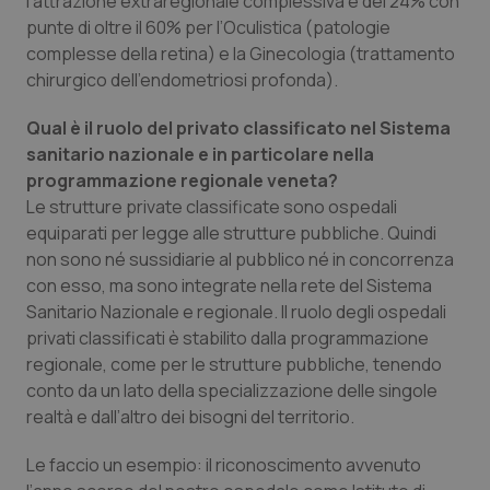
l’attrazione extraregionale complessiva è del 24% con
Salute orale & impianti
punte di oltre il 60% per l’Oculistica (patologie
complesse della retina) e la Ginecologia (trattamento
chirurgico dell’endometriosi profonda).
Sangue & coagulazione
Qual è il ruolo del privato classificato nel Sistema
Tiroide
sanitario nazionale e in particolare nella
programmazione regionale veneta?
Tumore al seno
Le strutture private classificate sono ospedali
equiparati per legge alle strutture pubbliche. Quindi
Tumore ovarico
non sono né sussidiarie al pubblico né in concorrenza
con esso, ma sono integrate nella rete del Sistema
Tumori del Polmone & Testa Collo
Sanitario Nazionale e regionale. Il ruolo degli ospedali
privati classificati è stabilito dalla programmazione
regionale, come per le strutture pubbliche, tenendo
Tumori gastrointestinali
conto da un lato della specializzazione delle singole
realtà e dall’altro dei bisogni del territorio.
Ulcera & Reflusso
Le faccio un esempio: il riconoscimento avvenuto
Vaccini