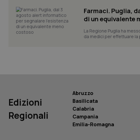
Farmaci. Puglia, d
di un equivalente
tracking-sites-ironf
La Regione Puglia ha messo 
tracking-enable
da medici per effettuare la 
tracking-sites-ironf
session-id
_ga
Abruzzo
Edizioni
Basilicata
PHPSESSID
Calabria
Regionali
Campania
Emilia-Romagna