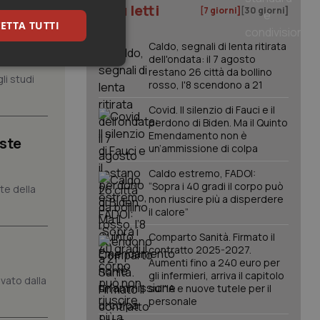
I più letti
[7 giorni]
[30 giorni]
ETTA TUTTI
, il
Caldo, segnali di lenta ritirata
dell'ondata: il 7 agosto
keting
restano 26 città da bollino
li studi
rosso, l'8 scendono a 21
Covid. Il silenzio di Fauci e il
perdono di Biden. Ma il Quinto
Emendamento non è
iste
un’ammissione di colpa
Caldo estremo, FADOI:
“Sopra i 40 gradi il corpo può
nte della
igazione sulle pagine
non riuscire più a disperdere
kie.
il calore”
Comparto Sanità. Firmato il
contratto 2025-2027.
er memorizzare le
utente per la loro
Aumenti fino a 240 euro per
 dati sul consenso
gli infermieri, arriva il capitolo
vato dalla
itiche e
sull'IA e nuove tutele per il
tendo che le loro
ssioni future.
personale
l servizio Cookie-