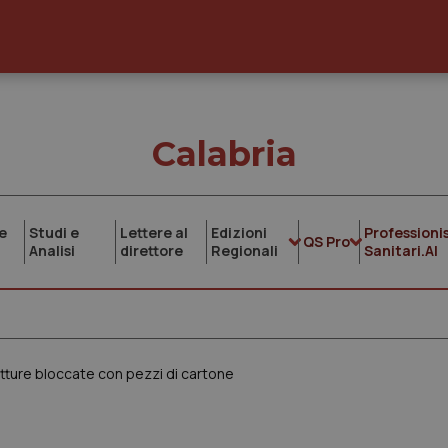
Calabria
e
Studi e
Lettere al
Edizioni
Professionis
QS Pro
Analisi
direttore
Regionali
Sanitari.AI
atture bloccate con pezzi di cartone