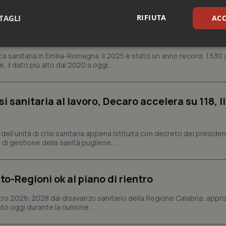
RIFIUTA
TAGLI
ACC
n Emilia-Romagna: nel 2025 condotti 1.530 studi
gli ultimi cinque anni
sari
Statistici
Mar
ca sanitaria in Emilia-Romagna. Il 2025 è stato un anno record: 1.530 g
, il dato più alto dal 2020 a oggi....
si sanitaria al lavoro, Decaro accelera su 118, l
Necessari
Statistici
Marketing
a, dell’unità di crisi sanitaria appena istituita con decreto del preside
tribuiscono a rendere fruibile il sito web abilitandone funzionalità di base quali la nav
di gestione della sanità pugliese,...
protette del sito. Il sito web non è in grado di funzionare correttamente senza questi coo
Fornitore
/
Dominio
Scadenza
Descrizione
to-Regioni ok al piano di rientro
METADATA
5 mesi 4
Questo cookie viene utilizzato p
YouTube
settimane
scelte di consenso e privacy dell'
.youtube.com
interazione con il sito. Registra i
ntro 2026-2028 dal disavanzo sanitario della Regione Calabria, appro
del visitatore riguardo a varie pol
impostazioni sulla privacy, garan
nto oggi durante la riunione...
preferenze siano onorate nelle se
nt
5 mesi 3
Questo cookie viene utilizzato da