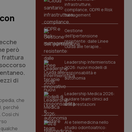
infrastrutture,
compliance, GDPR e Risk
management
 con
Gestione
dell'Ipertensione
tecche
resistente: dalle Linee
Guida alle terapie
che però
innovative
 frattura
Leadership Infermieristica
o soccorso
2026: nuovi modelli di
mentaneo.
responsabilità e
autonomia
ezzi di
Leadership Medica 2026:
guidare team clinici ad
topedia, che
alte prestazioni
20, perché
 Così chi
orso
AI e telemedicina nello
studio odontoiatrico:
a qualche