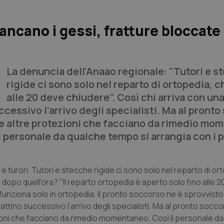
ancano i gessi, fratture bloccate
La denuncia dell'Anaao regionale: "Tutori e s
rigide ci sono solo nel reparto di ortopedia, 
alle 20 deve chiudere". Così chi arriva con una
ccessivo l’arrivo degli specialisti. Ma al pront
 le altre protezioni che facciano da rimedio mo
l personale da qualche tempo si arrangia con i p
e turori. Tutori e stecche rigide ci sono solo nel reparto di or
 dopo quell'ora? "Il reparto ortopedia è aperto solo fino alle 
funziona solo in ortopedia, il pronto soccorso ne è sprovvisto.
attino successivo l’arrivo degli specialisti. Ma al pronto socc
zioni che facciano da rimedio momentaneo. Così il personale d