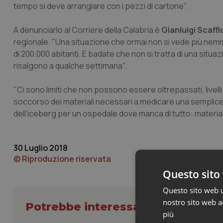
tempo si deve arrangiare con i pezzi di cartone".
A denunciarlo al
Corriere della Calabria
è
Gianluigi Scaffid
regionale. "Una situazione che ormai non si vede più nemme
di 200.000 abitanti. E badate che non si tratta di una situ
risalgono a qualche settimana".
"Ci sono limiti che non possono essere oltrepassati, livell
soccorso dei materiali necessari a medicare una semplice 
dell’iceberg per un ospedale dove manca di tutto: material
30 Luglio 2018
© Riproduzione riservata
Questo sito 
Questo sito web ut
nostro sito web ac
Potrebbe interessarti in Calabria
più