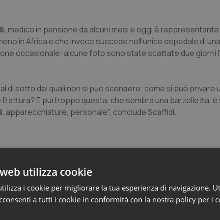
i,
medico in pensione da alcuni mesi e oggi è rappresentante 
no in Africa e che invece succede nell’unico ospedale di una c
azione occasionale: alcune foto sono state scattate due giorni f
i al di sotto dei quali non si può scendere: come si può privare
frattura? E purtroppo questa, che sembra una barzelletta, è 
i, apparecchiature, personale", conclude Scaffidi.
web utilizza cookie
ilizza i cookie per migliorare la tua esperienza di navigazione. Ut
consenti a tutti i cookie in conformità con la nostra policy per i 