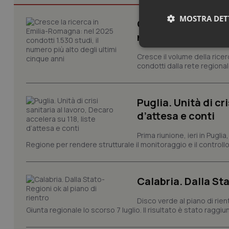
MOSTRA DET
Cresce la ricerca i
numero più alto de
Neces
Cresce il volume della ricer
condotti dalla rete regionale
Puglia. Unità di cri
d’attesa e conti
Prima riunione, ieri in Pugli
I cookie necessari con
Regione per rendere strutturale il monitoraggio e il controllo 
e l'accesso alle aree 
Nome
Calabria. Dalla Sta
VISITOR_PRIVACY_
Disco verde al piano di rie
Giunta regionale lo scorso 7 luglio. Il risultato è stato raggiu
CookieScriptConse