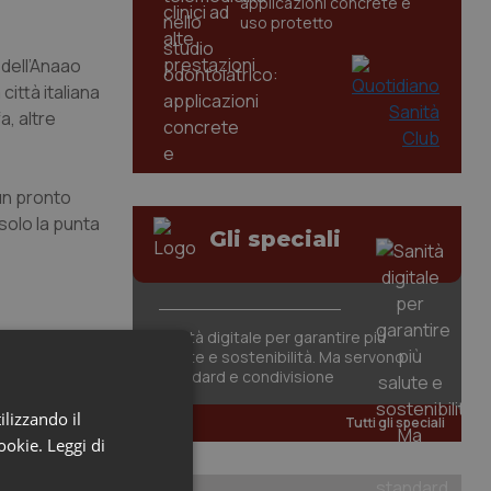
applicazioni concrete e
uso protetto
dell’Anaao
ittà italiana
a, altre
 un pronto
solo la punta
Gli speciali
Sanità digitale per garantire più
salute e sostenibilità. Ma servono
standard e condivisione
ilizzando il
Tutti gli speciali
cookie.
Leggi di