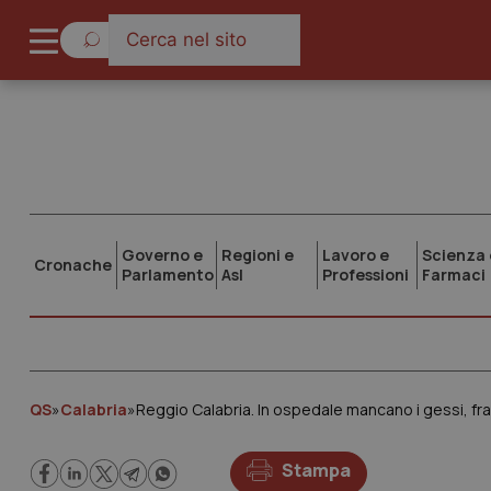
Governo e
Regioni e
Lavoro e
Scienza 
Cronache
Parlamento
Asl
Professioni
Farmaci
QS
»
Calabria
»
Reggio Calabria. In ospedale mancano i gessi, fr
Stampa