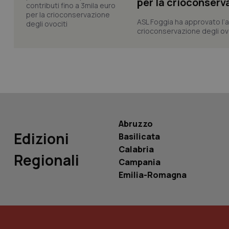
per la crioconserv
ASL Foggia ha approvato l’a
crioconservazione degli ovoc
PHPSESSID
_ga_KM60CM4NPH
Abruzzo
Edizioni
Basilicata
Calabria
Regionali
Nome
Nome
Campania
VISITOR_INFO1_LIV
Emilia-Romagna
_ga_0VMQEQKQ1N
__Secure-YNID