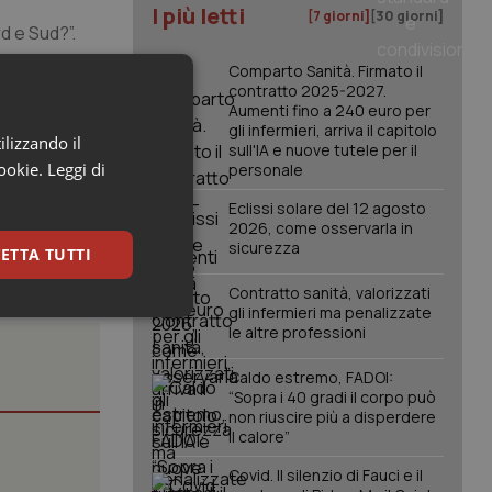
I più letti
[7 giorni]
[30 giorni]
d e Sud?”.
Comparto Sanità. Firmato il
 posti di
contratto 2025-2027.
ente se nord
Aumenti fino a 240 euro per
gli infermieri, arriva il capitolo
e
ilizzando il
sull'IA e nuove tutele per il
cookie.
Leggi di
personale
Eclissi solare del 12 agosto
2026, come osservarla in
sicurezza
ETTA TUTTI
Contratto sanità, valorizzati
gli infermieri ma penalizzate
keting
le altre professioni
Caldo estremo, FADOI:
“Sopra i 40 gradi il corpo può
non riuscire più a disperdere
il calore”
Covid. Il silenzio di Fauci e il