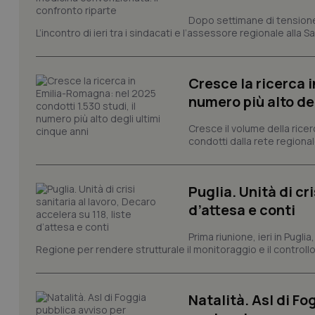
I cookie necessari con
Dopo settimane di tensione, 
e l'accesso alle aree 
L’incontro di ieri tra i sindacati e l’assessore regionale alla
Nome
VISITOR_PRIVACY_
Cresce la ricerca i
numero più alto de
Cresce il volume della ricer
CookieScriptConse
condotti dalla rete regionale
Puglia. Unità di cri
tracking-sites-ironf
d’attesa e conti
tracking-enable
Prima riunione, ieri in Pugli
tracking-sites-ironf
session-id
Regione per rendere strutturale il monitoraggio e il controllo 
_ga
Natalità. Asl di Fo