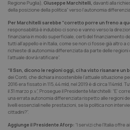
Regione Puglia),
Giuseppe Marchitelli,
davanti alla richi
della posizione della politica” verso l’autonomia differenz
Per Marchitelli sarebbe “corretto porre un freno a qu
responsabilità è indubbio ci sono e vanno verso la direzio
finanziaria in modo superficiale, certi del finanziamento de
tutti all’appello e in Italia, come se non ci fosse già altro 
richieste di autonomia differenziata da parte delle region
l’attuale dovrà ratificare”.
“Il Ssn, dicono le regioni oggi, ci ha visto risanare un 
dei Conti, che dichiara insostenibile l’attuale situazione pe
2016 era fissato in 115,44 mld, nel 2019 è di circa 114mld. T
il 31 marzo p.v.”, Prosegue il Presidente Marchitelli: “E’ cor
una errata autonomia differenziata rispetto alle regioni del
livelli essenziali nelle prestazioni, se la politica non inte
cittadini?”.
Aggiunge il Presidente Aforp:
“I servizi che l’Italia off