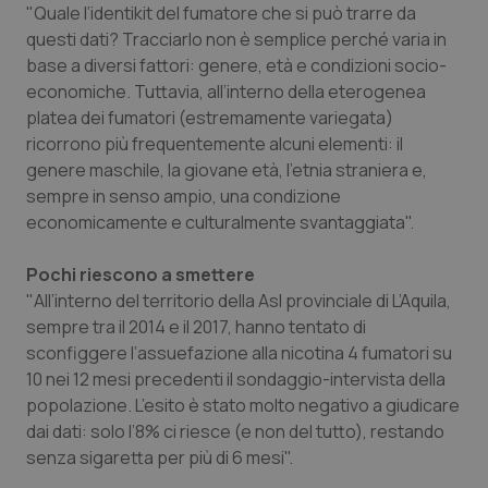
Valle D’Aosta
Oncodermatologia
"Quale l’identikit del fumatore che si può trarre da
questi dati? Tracciarlo non è semplice perché varia in
Veneto
Oncoematologia
base a diversi fattori: genere, età e condizioni socio-
economiche. Tuttavia, all’interno della eterogenea
Oncologia & Nutrizione
platea dei fumatori (estremamente variegata)
ricorrono più frequentemente alcuni elementi: il
genere maschile, la giovane età, l’etnia straniera e,
Psoriasi & pelle
sempre in senso ampio, una condizione
economicamente e culturalmente svantaggiata".
Quotidiano Cardiologia
Pochi riescono a smettere
Quotidiano Chirurgia
"All’interno del territorio della Asl provinciale di L’Aquila,
sempre tra il 2014 e il 2017, hanno tentato di
Quotidiano Oncologia
sconfiggere l’assuefazione alla nicotina 4 fumatori su
10 nei 12 mesi precedenti il sondaggio-intervista della
Quotidiano Pediatria
popolazione. L’esito è stato molto negativo a giudicare
dai dati: solo l’8% ci riesce (e non del tutto), restando
Rene & patologie urogenitali
senza sigaretta per più di 6 mesi".