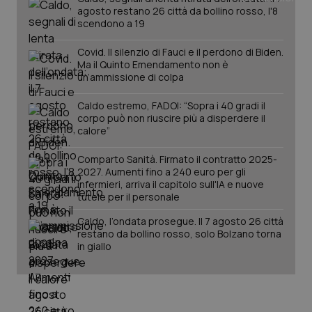
agosto restano 26 città da bollino rosso, l'8
scendono a 19
PHPSESSID
Sessio
PHP.net
www.quotidianosanita.it
Covid. Il silenzio di Fauci e il perdono di Biden.
Ma il Quinto Emendamento non è
un’ammissione di colpa
Caldo estremo, FADOI: “Sopra i 40 gradi il
corpo può non riuscire più a disperdere il
calore”
Comparto Sanità. Firmato il contratto 2025-
2027. Aumenti fino a 240 euro per gli
infermieri, arriva il capitolo sull'IA e nuove
tutele per il personale
Caldo, l’ondata prosegue. Il 7 agosto 26 città
restano da bollino rosso, solo Bolzano torna
in giallo
_ga_KM60CM4NPH
.quotidianosanita.it
1 anno
mes