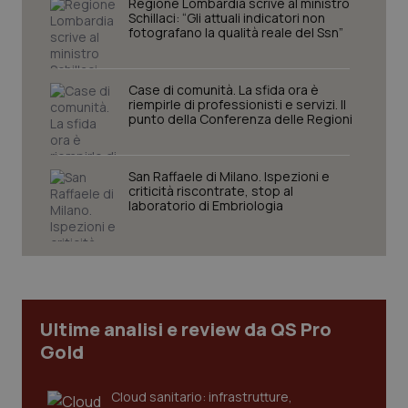
Regione Lombardia scrive al ministro
protette del sito. Il sito web non è in grado di
Schillaci: “Gli attuali indicatori non
funzionare correttamente senza questi cookie.
fotografano la qualità reale del Ssn”
Nome
Fornitore
/
Dominio
Scaden
VISITOR_PRIVACY_METADATA
5 mesi
YouTube
Case di comunità. La sfida ora è
settim
.youtube.com
riempirle di professionisti e servizi. Il
punto della Conferenza delle Regioni
San Raffaele di Milano. Ispezioni e
criticità riscontrate, stop al
laboratorio di Embriologia
Ultime analisi e review da QS Pro
Gold
CookieScriptConsent
5 mesi
CookieScript
settim
www.quotidianosanita.it
Cloud sanitario: infrastrutture,