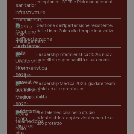
compliance, GDPR e Risk management
Gestione dell'Ipertensione resistente:
dalle Linee Guida alle terapie innovative
Leadership Infermieristica 2026: nuovi
modelli di responsabilità e autonomia
tracking-sites-ironfish-
www.quotidianosanita.it
4
tracking-enable
settim
2 gior
Leadership Medica 2026: guidare team
clinici ad alte prestazioni
tracking-sites-ironfish-
www.quotidianosanita.it
4
session-id
settim
2 gior
AI e telemedicina nello studio
odontoiatrico: applicazioni concrete e
uso protetto
_ga
1 anno
Google LLC