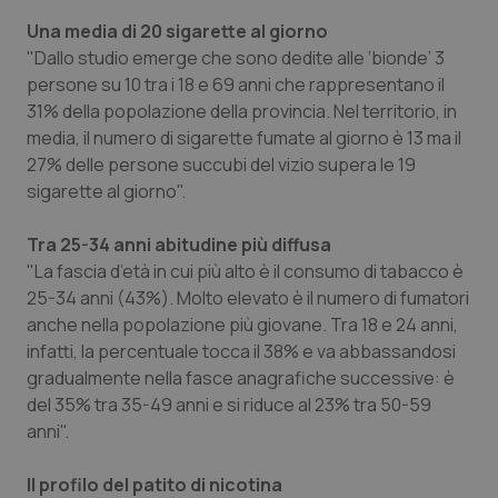
Una media di 20 sigarette al giorno
Piemonte
HIV
"Dallo studio emerge che sono dedite alle ‘bionde’ 3
persone su 10 tra i 18 e 69 anni che rappresentano il
Provincia Autonoma di Bolzano
Infezioni & Febbre
31% della popolazione della provincia. Nel territorio, in
media, il numero di sigarette fumate al giorno è 13 ma il
Provincia Autonoma di Trento
Ipertensione & Scompenso
27% delle persone succubi del vizio supera le 19
sigarette al giorno".
Puglia
Malattie rare
Tra 25-34 anni abitudine più diffusa
Sardegna
Malattia di Crohn & Rettocolite Ulcerosa
"La fascia d’età in cui più alto è il consumo di tabacco è
25-34 anni (43%). Molto elevato è il numero di fumatori
anche nella popolazione più giovane. Tra 18 e 24 anni,
Sicilia
Neuroscienze & patologie neurodegenerative
infatti, la percentuale tocca il 38% e va abbassandosi
gradualmente nella fasce anagrafiche successive: è
Toscana
Obesità
del 35% tra 35-49 anni e si riduce al 23% tra 50-59
anni".
Umbria
Oftalmologia
Il profilo del patito di nicotina