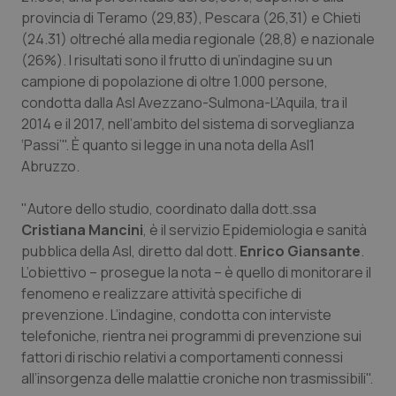
Calabria
Asma & BPCO
provincia di Teramo (29,83), Pescara (26,31) e Chieti
(24.31) oltreché alla media regionale (28,8) e nazionale
Campania
Car-T
(26%). I risultati sono il frutto di un’indagine su un
campione di popolazione di oltre 1.000 persone,
condotta dalla Asl Avezzano-Sulmona-L’Aquila, tra il
Emilia-Romagna
Colesterolo & coronaropatie
2014 e il 2017, nell’ambito del sistema di sorveglianza
‘Passi’". È quanto si legge in una nota della Asl1
Friuli Venezia Giulia
Dermatite Atopica
Abruzzo.
Lazio
Diabete & glucometri
"Autore dello studio, coordinato dalla dott.ssa
Cristiana Mancini
, è il servizio Epidemiologia e sanità
Liguria
Disturbi dell’umore
pubblica della Asl, diretto dal dott.
Enrico Giansante
.
L’obiettivo – prosegue la nota – è quello di monitorare il
Lombardia
Dolore
fenomeno e realizzare attività specifiche di
prevenzione. L’indagine, condotta con interviste
Marche
Donna & Salute
telefoniche, rientra nei programmi di prevenzione sui
fattori di rischio relativi a comportamenti connessi
all’insorgenza delle malattie croniche non trasmissibili".
Molise
Epatiti