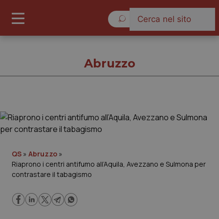
Sabato 8 Agosto 2026
Abruzzo
Abruzzo
Cronache
QS
»
Abruzzo
»
Riaprono i centri antifumo all’Aquila, Avezzano e Sulmona per
Governo e Parlamento
contrastare il tabagismo
Regioni e Asl
Lavoro e Professioni