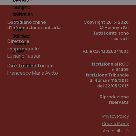
Quotidiano online
Copyright 2013-2026
d'informazione sanitaria
© Homnya Srl
Tutti i diritti sono
riservati
Direttore
responsabile
Fornitore
/
P.I. e C.F. 13026241003
Nome
Scadenza
Descrizion
Dominio
Luciano Fassari
Nome
Fornitore
/
Dominio
Scadenza
Des
_ga_0VMQEQKQ1N
.quotidianosanita.it
1 anno 1
Questo
Iscrizione al ROC
Direttore editoriale
mese
cookie
VISITOR_INFO1_LIVE
5 mesi 4
Que
Google LLC
n.34308
viene
Francesco Maria Avitto
settimane
imp
.youtube.com
Iscrizione Tribunale
utilizzato
You
di Roma n.115/2013
da Google
ten
Analytics
pre
del 22/05/2013
per
del
mantener
vid
Riproduzione
lo stato
inco
della
riservata
può
sessione.
det
vis
web
Privacy Policy
uti
Cookie Policy
nuo
ver
Accessibilità
dell
You