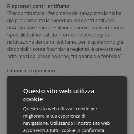
Riaprono i centri antifumo
Salute orale & impianti
"Per contrastare il fenomeno del tabagismo la Asl ha
già programmato la riapertura dei centri antifumo
Sangue & coagulazione
all’Aquila, Avezzano e Sulmona. I servizi si avvarranno di
specialisti affiancati da infermieri e psicologi. La
Tiroide
riattivazione dei centri antifumo, per la quale sono già
disponibili risorse finanziarie regionali, è prevista nei
Tumore al seno
primi mesi del prossino anno, tra gennaio e febbraio".
Tumore ovarico
I danni all’organismo
"Oggi in Italia il tabacco costituisce la prima causa
Tumori del Polmone & Testa Collo
(evitabile) di morte prematura. Nella popolazione dai
Questo sito web utilizza
30 anni in su il fumo provoca circa 80.000 morti l’anno: il
cookie
24% di tutti i decessi tra i maschi e il 7% tra le femmine,
Tumori gastrointestinali
con oltre 1 milione di anni di vita potenziale persi. La
Questo sito web utilizza i cookie per
dipendenza dalla nicotina causa l’insorgenza di
Ulcera & Reflusso
migliorare la tua esperienza di
numerose patologie croniche, in particolare
navigazione. Utilizzando il nostro sito web
oncologiche, cardiovascolari e respiratorie, oltre a
acconsenti a tutti i cookie in conformità
Vaccini