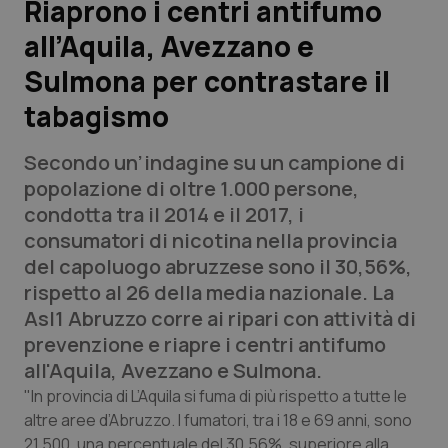
Riaprono i centri antifumo
all’Aquila, Avezzano e
Scienza e Farmaci
Sulmona per contrastare il
Studi e Analisi
tabagismo
Lettere al direttore
Secondo un’indagine su un campione di
popolazione di oltre 1.000 persone,
Edizioni Regionali
condotta tra il 2014 e il 2017, i
consumatori di nicotina nella provincia
QS Pro
del capoluogo abruzzese sono il 30,56%,
rispetto al 26 della media nazionale. La
Professionisti Sanitari.AI
Asl1 Abruzzo corre ai ripari con attività di
prevenzione e riapre i centri antifumo
Abruzzo
QS Pro Gold
all'Aquila, Avezzano e Sulmona.
"In provincia di L’Aquila si fuma di più rispetto a tutte le
QS Club
Newsletter
Basilicata
Artrite & artrosi
altre aree d’Abruzzo. I fumatori, tra i 18 e 69 anni, sono
21.500, una percentuale del 30,56%, superiore alla