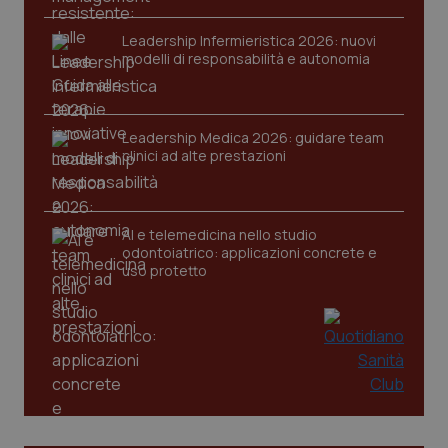
VISITOR_PRIVACY_METADATA
5 mesi
YouTube
settim
.youtube.com
Leadership Infermieristica 2026: nuovi
modelli di responsabilità e autonomia
Leadership Medica 2026: guidare team
clinici ad alte prestazioni
AI e telemedicina nello studio
odontoiatrico: applicazioni concrete e
uso protetto
CookieScriptConsent
5 mesi
CookieScript
settim
www.quotidianosanita.it