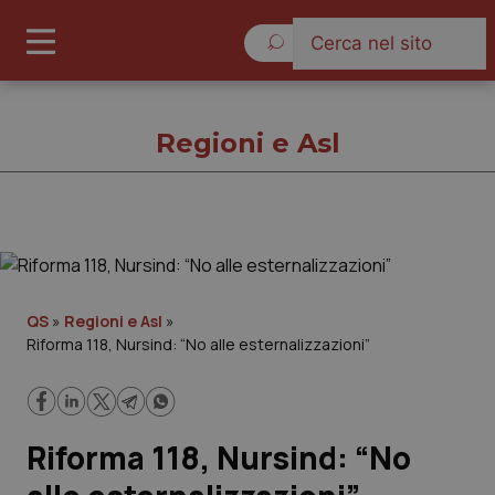
Giovedì 6 Agosto 2026
Regioni e Asl
Regioni e Asl
Cronache
QS
»
Regioni e Asl
»
Riforma 118, Nursind: “No alle esternalizzazioni”
Governo e Parlamento
Regioni e Asl
Riforma 118, Nursind: “No
Lavoro e Professioni