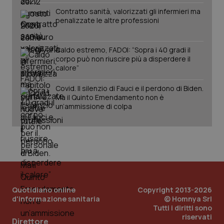
Contratto sanità, valorizzati gli infermieri ma
penalizzate le altre professioni
Caldo estremo, FADOI: “Sopra i 40 gradi il
corpo può non riuscire più a disperdere il
calore”
Covid. Il silenzio di Fauci e il perdono di Biden.
Ma il Quinto Emendamento non è
un’ammissione di colpa
Quotidiano online
Copyright 2013-2026
d'informazione sanitaria
© Homnya Srl
Tutti i diritti sono
PHPSESSID
Sessio
PHP.net
riservati
Direttore
www.quotidianosanita.it