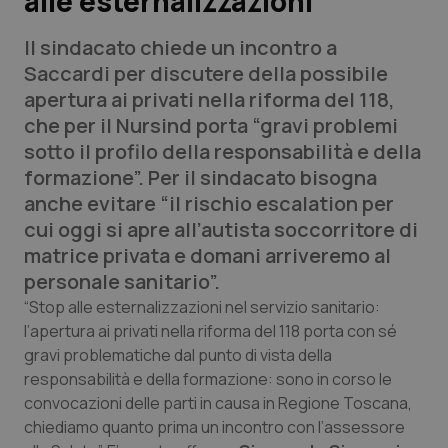
alle esternalizzazioni”
Il sindacato chiede un incontro a
Scienza e Farmaci
Saccardi per discutere della possibile
apertura ai privati nella riforma del 118,
Studi e Analisi
che per il Nursind porta “gravi problemi
sotto il profilo della responsabilità e della
Lettere al direttore
formazione”. Per il sindacato bisogna
anche evitare “il rischio escalation per
Edizioni Regionali
cui oggi si apre all’autista soccorritore di
matrice privata e domani arriveremo al
QS Pro
personale sanitario”.
Professionisti Sanitari.AI
“Stop alle esternalizzazioni nel servizio sanitario:
l’apertura ai privati nella riforma del 118 porta con sé
gravi problematiche dal punto di vista della
Abruzzo
QS Pro Gold
responsabilità e della formazione: sono in corso le
convocazioni delle parti in causa in Regione Toscana,
QS Club
Newsletter
Basilicata
Artrite & artrosi
chiediamo quanto prima un incontro con l’assessore