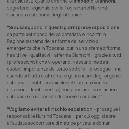
alla Salute”. E’ quanto afferma
Giampaolo Giannoni,
Calabria
Asma & BPCO
segretario regionale per la Toscana del Nursind,
sindacato autonomo degli infermieri.
Campania
Car-T
“Si susseguono in questi giorni prese di posizione
Emilia-Romagna
Colesterolo & coronaropatie
da parte del mondo del volontariato e incontri in
Regione sul tema della riforma del servizio di
emergenza che in Toscana, pur in un sistema difforma,
Friuli Venezia Giulia
Dermatite Atopica
ha alti livelli qualitativi – afferma Giannoni – grazie a tutti
i professionisti che vi operano. Nessuno mette in
Lazio
Diabete & glucometri
dubbio l’importanza del terzo settore – prosegue – ma
quando si tratta di affrontare gli standard degli organici
Liguria
Disturbi dell’umore
sul servizio pubblico apicale del sistema (vedi la
dotazione di automedica) non possiamo prescindere
Lombardia
Dolore
dal ribadire la necessità del servizio pubblico”.
Marche
Donna & Salute
“Vogliamo evitare il rischio escalation
– prosegue il
responsabile Nursind Toscana – per cui oggi si apre
all’autista soccorritore di matrice privata e domani
Molise
Epatiti