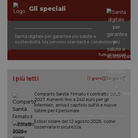
Gli speciali
Sanità digitale per garantire più salute e
sostenibilità. Ma servono standard e condivisione
tracking-sites-ironfish-
www.quotidianosanita.it
4
tracking-enable
settim
2 gior
Tutti gli speciali
I più letti
[7 giorni]
[30 giorni]
tracking-sites-ironfish-
www.quotidianosanita.it
4
session-id
settim
2 gior
Comparto Sanità. Firmato il contratto 2025-
2027. Aumenti fino a 240 euro per gli
infermieri, arriva il capitolo sull'IA e nuove
tutele per il personale
_ga
1 anno
Google LLC
mes
.quotidianosanita.it
Eclissi solare del 12 agosto 2026, come
osservarla in sicurezza