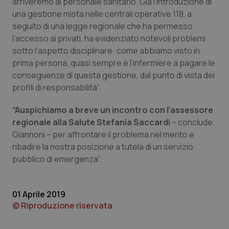
arriveremo al personale sanitario. Già l’introduzione di
una gestione mista nelle centrali operative 118, a
Piemonte
HIV
seguito di una legge regionale che ha permesso
l’accesso ai privati, ha evidenziato notevoli problemi
Provincia Autonoma di Bolzano
Infezioni & Febbre
sotto l’aspetto disciplinare: come abbiamo visto in
prima persona, quasi sempre è l’infermiere a pagare le
Provincia Autonoma di Trento
Ipertensione & Scompenso
conseguenze di questa gestione, dal punto di vista dei
profili di responsabilità”.
Puglia
Malattie rare
“Auspichiamo a breve un incontro con l’assessore
regionale alla Salute Stefania Saccardi
– conclude
Sardegna
Malattia di Crohn & Rettocolite Ulcerosa
Giannoni – per affrontare il problema nel merito e
ribadire la nostra posizione a tutela di un servizio
Sicilia
Neuroscienze & patologie neurodegenerative
pubblico di emergenza”.
Toscana
Obesità
01 Aprile 2019
Umbria
Oftalmologia
© Riproduzione riservata