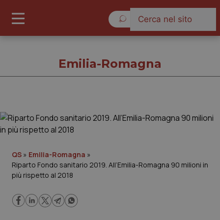
Sabato 8 Agosto 2026
Emilia-Romagna
Emilia-Romagna
Cronache
QS
»
Emilia-Romagna
»
Riparto Fondo sanitario 2019. All’Emilia-Romagna 90 milioni in
Governo e Parlamento
più rispetto al 2018
Regioni e Asl
Lavoro e Professioni