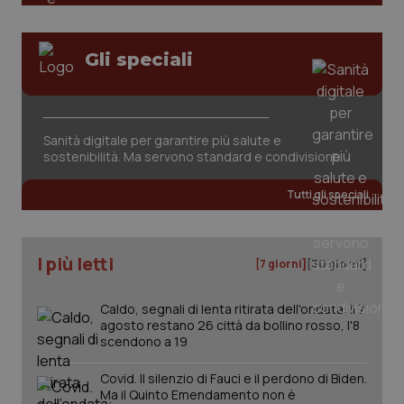
Gli speciali
Sanità digitale per garantire più salute e
tracking-sites-ironfish-
www.quotidianosanita.it
4
sostenibilità. Ma servono standard e condivisione
tracking-enable
settim
2 gior
Tutti gli speciali
tracking-sites-ironfish-
www.quotidianosanita.it
4
I più letti
[7 giorni]
[30 giorni]
session-id
settim
2 gior
Caldo, segnali di lenta ritirata dell'ondata: il 7
agosto restano 26 città da bollino rosso, l'8
scendono a 19
_ga
1 anno
Google LLC
mes
.quotidianosanita.it
Covid. Il silenzio di Fauci e il perdono di Biden.
Ma il Quinto Emendamento non è