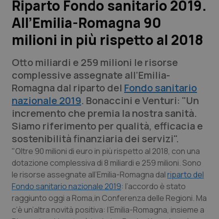
Riparto Fondo sanitario 2019.
All’Emilia-Romagna 90
Scienza e Farmaci
milioni in più rispetto al 2018
Studi e Analisi
Otto miliardi e 259 milioni le risorse
Lettere al direttore
complessive assegnate all’Emilia-
Romagna dal riparto del
Fondo sanitario
Edizioni Regionali
nazionale 2019
. Bonaccini e Venturi: "Un
incremento che premia la nostra sanità.
QS Pro
Siamo riferimento per qualità, efficacia e
sostenibilità finanziaria dei servizi".
Professionisti Sanitari.AI
"Oltre 90 milioni di euro in più rispetto al 2018, con una
dotazione complessiva di 8 miliardi e 259 milioni. Sono
le risorse assegnate all’Emilia-Romagna dal
riparto del
Abruzzo
QS Pro Gold
Fondo sanitario nazionale 2019
: l’accordo è stato
QS Club
Newsletter
raggiunto oggi a Roma,in Conferenza delle Regioni. Ma
Basilicata
Artrite & artrosi
c’è un’altra novità positiva: l’Emilia-Romagna, insieme a