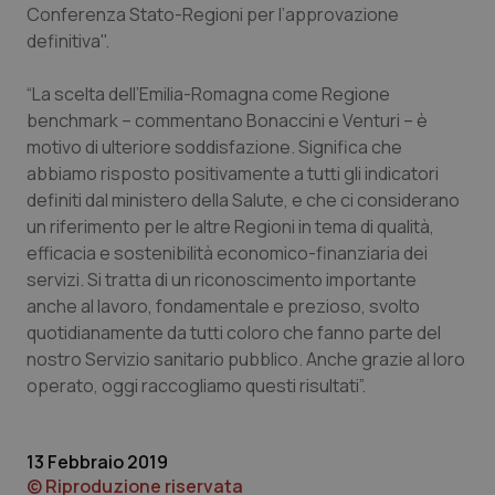
Conferenza Stato-Regioni per l’approvazione
Piemonte
HIV
definitiva".
“La scelta dell’Emilia-Romagna come Regione
Provincia Autonoma di Bolzano
Infezioni & Febbre
benchmark – commentano Bonaccini e Venturi – è
motivo di ulteriore soddisfazione. Significa che
Provincia Autonoma di Trento
Ipertensione & Scompenso
abbiamo risposto positivamente a tutti gli indicatori
definiti dal ministero della Salute, e che ci considerano
Puglia
Malattie rare
un riferimento per le altre Regioni in tema di qualità,
efficacia e sostenibilità economico-finanziaria dei
Sardegna
Malattia di Crohn & Rettocolite Ulcerosa
servizi. Si tratta di un riconoscimento importante
anche al lavoro, fondamentale e prezioso, svolto
Sicilia
Neuroscienze & patologie neurodegenerative
quotidianamente da tutti coloro che fanno parte del
nostro Servizio sanitario pubblico. Anche grazie al loro
Toscana
Obesità
operato, oggi raccogliamo questi risultati”.
Umbria
Oftalmologia
13 Febbraio 2019
© Riproduzione riservata