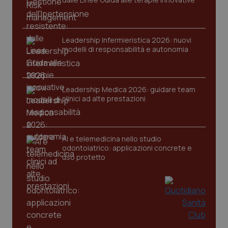
Nome
Fornitore
/
Dominio
Scaden
VISITOR_PRIVACY_METADATA
5 mesi
YouTube
settim
.youtube.com
Leadership Infermieristica 2026: nuovi
modelli di responsabilità e autonomia
Leadership Medica 2026: guidare team
clinici ad alte prestazioni
AI e telemedicina nello studio
odontoiatrico: applicazioni concrete e
uso protetto
CookieScriptConsent
5 mesi
CookieScript
settim
www.quotidianosanita.it