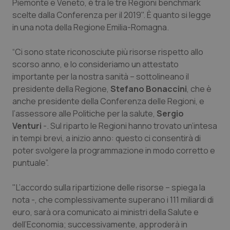
Piemonte e Veneto, è tra le tre Regioni benchmark
Calabria
Asma & BPCO
scelte dalla Conferenza per il 2019". È quanto si legge
in una nota della Regione Emilia-Romagna.
Campania
Car-T
“Ci sono state riconosciute più risorse rispetto allo
Emilia-Romagna
Colesterolo & coronaropatie
scorso anno, e lo consideriamo un attestato
importante per la nostra sanità – sottolineano il
Friuli Venezia Giulia
Dermatite Atopica
presidente della Regione,
Stefano Bonaccini
, che è
anche presidente della Conferenza delle Regioni, e
l’assessore alle Politiche per la salute,
Sergio
Lazio
Diabete & glucometri
Venturi
-. Sul riparto le Regioni hanno trovato un’intesa
in tempi brevi, a inizio anno: questo ci consentirà di
Liguria
Disturbi dell’umore
poter svolgere la programmazione in modo corretto e
puntuale”.
Lombardia
Dolore
"L’accordo sulla ripartizione delle risorse – spiega la
Marche
Donna & Salute
nota -, che complessivamente superano i 111 miliardi di
euro, sarà ora comunicato ai ministri della Salute e
Molise
Epatiti
dell’Economia; successivamente, approderà in