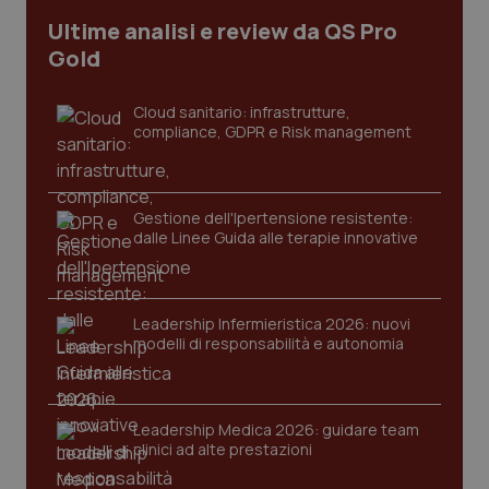
Ultime analisi e review da QS Pro
Gold
tracking-sites-ironfish-
www.quotidianosanita.it
4
tracking-enable
settim
2 gior
Cloud sanitario: infrastrutture,
compliance, GDPR e Risk management
tracking-sites-ironfish-
www.quotidianosanita.it
4
session-id
settim
2 gior
Gestione dell'Ipertensione resistente:
dalle Linee Guida alle terapie innovative
_ga
1 anno
Google LLC
mes
.quotidianosanita.it
Leadership Infermieristica 2026: nuovi
modelli di responsabilità e autonomia
Leadership Medica 2026: guidare team
clinici ad alte prestazioni