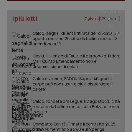
I più letti
[7 giorni]
[30 giorni]
Caldo, segnali di lenta ritirata dell'ondata: il 7
agosto restano 26 città da bollino rosso, l'8
scendono a 19
Covid. Il silenzio di Fauci e il perdono di Biden.
Ma il Quinto Emendamento non è
un’ammissione di colpa
_ga_KM60CM4NPH
.quotidianosanita.it
1 anno
Caldo estremo, FADOI: “Sopra i 40 gradi il
mes
corpo può non riuscire più a disperdere il
calore”
Caldo, l’ondata prosegue. Il 7 agosto 26 città
restano da bollino rosso, solo Bolzano torna
in giallo
Comparto Sanità. Firmato il contratto 2025-
2027. Aumenti fino a 240 euro per gli
Fornitore
/