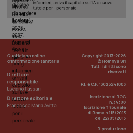
Nome
Scadenza
Descrizion
infermieri, arriva il capitolo sull'IA e nuove
Dominio
tutele per il personale
Nome
Fornitore
/
Dominio
Scadenza
Des
_ga_0VMQEQKQ1N
.quotidianosanita.it
1 anno 1
Questo
mese
cookie
VISITOR_INFO1_LIVE
5 mesi 4
Que
Google LLC
viene
settimane
imp
.youtube.com
utilizzato
You
da Google
ten
Analytics
pre
per
del
mantener
vid
lo stato
inco
della
può
sessione.
det
Quotidiano online
Copyright 2013-2026
vis
d'informazione sanitaria
© Homnya Srl
web
Tutti i diritti sono
uti
nuo
riservati
Direttore
ver
dell
responsabile
You
P.I. e C.F. 13026241003
Luciano Fassari
__Secure-YNID
.youtube.com
5 mesi 4
Que
settimane
imp
Iscrizione al ROC
Direttore editoriale
You
n.34308
ten
Francesco Maria Avitto
Iscrizione Tribunale
pre
di Roma n.115/2013
del
vid
del 22/05/2013
inco
può
Riproduzione
det