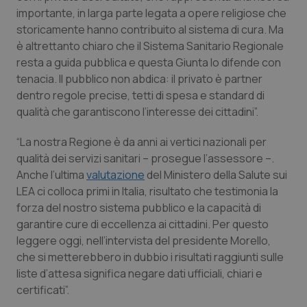
importante, in larga parte legata a opere religiose che
Piemonte
HIV
storicamente hanno contribuito al sistema di cura. Ma
è altrettanto chiaro che il Sistema Sanitario Regionale
Provincia Autonoma di Bolzano
Infezioni & Febbre
resta a guida pubblica e questa Giunta lo difende con
tenacia. Il pubblico non abdica: il privato è partner
Provincia Autonoma di Trento
Ipertensione & Scompenso
dentro regole precise, tetti di spesa e standard di
qualità che garantiscono l’interesse dei cittadini”.
Puglia
Malattie rare
“La nostra Regione è da anni ai vertici nazionali per
qualità dei servizi sanitari – prosegue l’assessore –.
Sardegna
Malattia di Crohn & Rettocolite Ulcerosa
Anche l’ultima
valutazione
del Ministero della Salute sui
LEA ci colloca primi in Italia, risultato che testimonia la
Sicilia
Neuroscienze & patologie neurodegenerative
forza del nostro sistema pubblico e la capacità di
garantire cure di eccellenza ai cittadini. Per questo
Toscana
Obesità
leggere oggi, nell’intervista del presidente Morello,
che si metterebbero in dubbio i risultati raggiunti sulle
Umbria
Oftalmologia
liste d’attesa significa negare dati ufficiali, chiari e
certificati”.