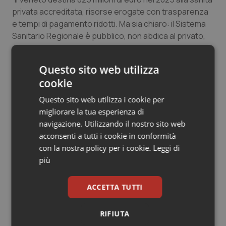
privata accreditata, risorse erogate con trasparenza
e tempi di pagamento ridotti. Ma sia chiaro: il Sistema
Sanitario Regionale è pubblico, non abdica al privato,
che resta partner importante e complementare”.
Questo sito web utilizza
E la chiosa è netta:
“Le associazioni della sanità
cookie
privata e le singole realtà ospedaliere conoscono
bene i dettagli della gestione economica e sanitaria
Questo sito web utilizza i cookie per
della Regione, avendo richiesto e ottenuto numerosi
migliorare la tua esperienza di
incontri anche nell’ultimo periodo. La Regione è
navigazione. Utilizzando il nostro sito web
assolutamente pronta a spiegare nuovamente tutti i
acconsenti a tutti i cookie in conformità
passaggi, che sono peraltro trasparenti e pubblicati
con la nostra policy per i cookie.
Leggi di
negli spazi dovuti. Ma sia chiaro: finché questa sarà la
più
governance regionale i privati devono uniformarsi alle
scelte della sanità pubblica, non certo viceversa. È
ACCETTA TUTTI
quello che chiedono i cittadini, ed è ciò che
continueremo a garantire”.
RIFIUTA
“Colgo l’occasione per ringraziare i media per il loro