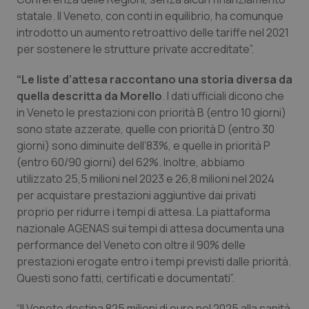
Salute orale & impianti
statale. Il Veneto, con conti in equilibrio, ha comunque
introdotto un aumento retroattivo delle tariffe nel 2021
per sostenere le strutture private accreditate”.
Sangue & coagulazione
“Le liste d’attesa raccontano una storia diversa da
Tiroide
quella descritta da Morello
. I dati ufficiali dicono che
in Veneto le prestazioni con priorità B (entro 10 giorni)
Tumore al seno
sono state azzerate, quelle con priorità D (entro 30
giorni) sono diminuite dell’83%, e quelle in priorità P
Tumore ovarico
(entro 60/90 giorni) del 62%. Inoltre, abbiamo
utilizzato 25,5 milioni nel 2023 e 26,8 milioni nel 2024
Tumori del Polmone & Testa Collo
per acquistare prestazioni aggiuntive dai privati
proprio per ridurre i tempi di attesa. La piattaforma
nazionale AGENAS sui tempi di attesa documenta una
Tumori gastrointestinali
performance del Veneto con oltre il 90% delle
prestazioni erogate entro i tempi previsti dalle priorità.
Ulcera & Reflusso
Questi sono fatti, certificati e documentati”.
Vaccini
“Il Veneto destina 825 milioni di euro nel 2025 alla sanità