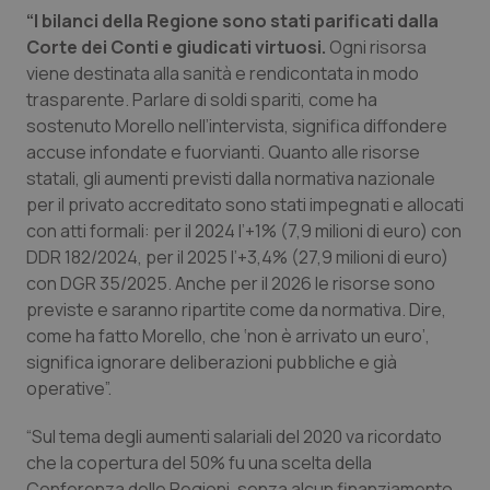
Valle D’Aosta
Oncodermatologia
“I bilanci della Regione sono stati parificati dalla
Corte dei Conti e giudicati virtuosi.
Ogni risorsa
Veneto
Oncoematologia
viene destinata alla sanità e rendicontata in modo
trasparente. Parlare di soldi spariti, come ha
Oncologia & Nutrizione
sostenuto Morello nell’intervista, significa diffondere
accuse infondate e fuorvianti. Quanto alle risorse
Psoriasi & pelle
statali, gli aumenti previsti dalla normativa nazionale
per il privato accreditato sono stati impegnati e allocati
Quotidiano Cardiologia
con atti formali: per il 2024 l’+1% (7,9 milioni di euro) con
DDR 182/2024, per il 2025 l’+3,4% (27,9 milioni di euro)
con DGR 35/2025. Anche per il 2026 le risorse sono
Quotidiano Chirurgia
previste e saranno ripartite come da normativa. Dire,
come ha fatto Morello, che ‘non è arrivato un euro’,
Quotidiano Oncologia
significa ignorare deliberazioni pubbliche e già
operative”.
Quotidiano Pediatria
“Sul tema degli aumenti salariali del 2020 va ricordato
Rene & patologie urogenitali
che la copertura del 50% fu una scelta della
Conferenza delle Regioni, senza alcun finanziamento