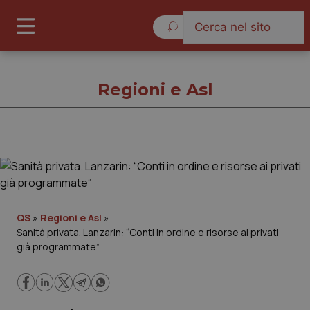
Domenica 9 Agosto 2026
Regioni e Asl
Regioni e Asl
Cronache
QS
»
Regioni e Asl
»
Sanità privata. Lanzarin: “Conti in ordine e risorse ai privati
Governo e Parlamento
già programmate”
Regioni e Asl
Lavoro e Professioni