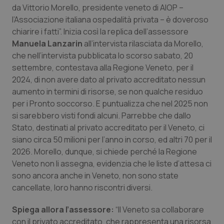
Calabria
Asma & BPCO
da Vittorio Morello, presidente veneto di AIOP –
l’Associazione italiana ospedalità privata – è doveroso
chiarire i fatti”. Inizia così la replica dell’assessore
Campania
Car-T
Manuela Lanzarin
all’intervista rilasciata da Morello,
che nell’intervista pubblicata lo scorso sabato, 20
Emilia-Romagna
Colesterolo & coronaropatie
settembre, contestava alla Regione Veneto, per il
2024, di non avere dato al privato accreditato nessun
Friuli Venezia Giulia
Dermatite Atopica
aumento in termini di risorse, se non qualche residuo
per i Pronto soccorso. E puntualizza che nel 2025 non
Lazio
Diabete & glucometri
si sarebbero visti fondi alcuni. Parrebbe che dallo
Stato, destinati al privato accreditato per il Veneto, ci
Liguria
Disturbi dell’umore
siano circa 50 milioni per l’anno in corso, ed altri 70 per il
2026. Morello, dunque, si chiede perché la Regione
Lombardia
Dolore
Veneto non li assegna, evidenzia che le liste d’attesa ci
sono ancora anche in Veneto, non sono state
cancellate, loro hanno riscontri diversi.
Marche
Donna & Salute
Spiega allora l’assessore:
“Il Veneto sa collaborare
Molise
Epatiti
con il privato accreditato, che rappresenta una risorsa