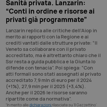
Sanità privata. Lanzarin:
“Conti in ordine e risorse ai
Scienza e Farmaci
privati già programmate”
Studi e Analisi
Lanzarin replica alle critiche dell’Aiop in
Lettere al direttore
merito ai rapporti con la Regione e ai
crediti vantati dalle strutture private: “Il
Edizioni Regionali
Veneto sa collaborare con il privato
accreditato, ma è altrettanto chiaro che il
QS Pro
Ssr resta a guida pubblica e la Giunta lo
difende con tenacia”. Poi spiega: “Con
Professionisti Sanitari.AI
atti formali sono stati assegnati al privato
accreditato 7,9 mln di euro per il 2024
Abruzzo
QS Pro Gold
(+1%), 27,9 mln per il 2025 (+3,4%).
Anche per il 2026 le risorse saranno
QS Club
Newsletter
Basilicata
Artrite & artrosi
ripartite come da normativa”.
“In merito alle
dichiarazioni
rilasciate su ‘Il Gazzettino’