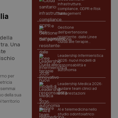
infrastrutture,
compliance, GDPR e Risk
management
lia
Gestione
dell'Ipertensione
 della
resistente: dalle Linee
Guida alle terapie
stra. Una
innovative
nte
Leadership Infermieristica
rischio
2026: nuovi modelli di
responsabilità e
autonomia
erno per
etricia
Leadership Medica 2026:
a semmai
guidare team clinici ad
alte prestazioni
so della sua
l territorio
AI e telemedicina nello
studio odontoiatrico: