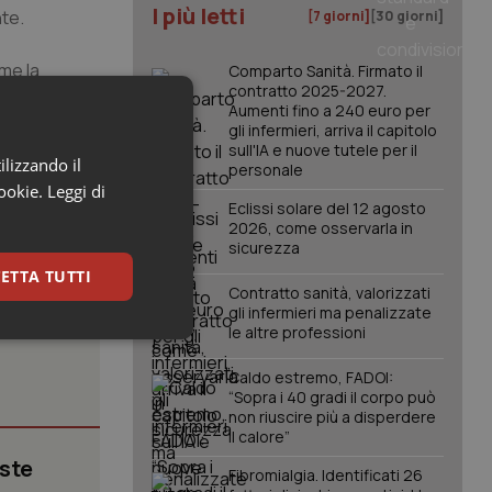
I più letti
nte.
[7 giorni]
[30 giorni]
ome la
Comparto Sanità. Firmato il
contratto 2025-2027.
ristici e
Aumenti fino a 240 euro per
i
gli infermieri, arriva il capitolo
valere questo
sull'IA e nuove tutele per il
ilizzando il
personale
cookie.
Leggi di
Eclissi solare del 12 agosto
2026, come osservarla in
sicurezza
ETTA TUTTI
Contratto sanità, valorizzati
gli infermieri ma penalizzate
le altre professioni
keting
Caldo estremo, FADOI:
“Sopra i 40 gradi il corpo può
non riuscire più a disperdere
il calore”
iste
Fibromialgia. Identificati 26