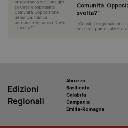
Comunità. Opposizi
svolta?”
Il Consiglio regionale del La
per fare il punto sullo stato
PHPSESSID
_ga_KM60CM4NPH
Abruzzo
Edizioni
Basilicata
Nome
Calabria
Nome
Regionali
Campania
VISITOR_INFO1_LIV
_ga_0VMQEQKQ1N
Emilia-Romagna
__Secure-YNID