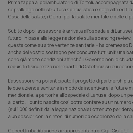
Prima tappa al poliambulatorio di Tortolì: accompagnata da
sopralluogo nella struttura specialistica e negli altri edifi
Casa della salute, i Centri per la salute mentale e delle dip
Subito dopo l’assessore è arrivata all’ospedale di Lanusei,
futuro, in base alla legge nazionale sulla spending review,
questa come su altre vertenze sanitarie – ha premesso D
anche del vostro sostegno per condurre tutti uniti una batta
sono già molte condizioni affinché il Governo non lo chiud
requisiti di sicurezza nel reparto di Ostetricia su cui occor
L’assessore ha poi anticipato il progetto di partnership tra A
le due aziende sanitarie in modo da incentivare le future 
meridionale, a partorire all’ospedale di Lanusei dopo un
al parto. Il punto nascita così potrà contare su un numero
(sui 1.000 definiti dalla legge nazionale) ottenuto per dero
a un dossier con la sintesi di numeri ed eccellenze della san
Concetti ribaditi anche ai rappresentanti di Cgil, Cisl e Uil