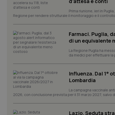
d’attesa e conti
Prima riunione, ieri in Pugli
I cookie necessari con
e l'accesso alle aree 
Regione per rendere strutturale il monitoraggio e il controllo 
Nome
VISITOR_PRIVACY_
Farmaci. Puglia, d
di un equivalente
La Regione Puglia ha messo 
da medici per effettuare la 
CookieScriptConse
Influenza. Dal 1° 
tracking-sites-ironf
Lombardia
tracking-enable
La campagna vaccinale anti
tracking-sites-ironf
2026, con conclusione prevista per il 31 marzo 2027, salvo div
session-id
_ga
Lazio. Seduta stra