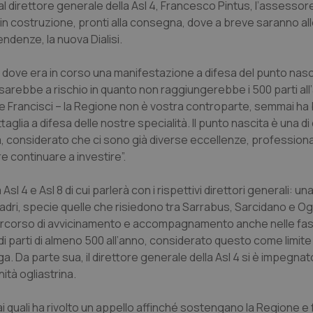
l direttore generale della Asl 4, Francesco Pintus, l’assessore
ci in costruzione, pronti alla consegna, dove a breve saranno alle
endenze, la nuova Dialisi.
 dove era in corso una manifestazione a difesa del punto nascit
 sarebbe a rischio in quanto non raggiungerebbe i 500 parti all
e Francisci – la Regione non è vostra controparte, semmai ha
glia a difesa delle nostre specialità. Il punto nascita è una di
a, considerato che ci sono già diverse eccellenze, professiona
re continuare a investire”.
sl 4 e Asl 8 di cui parlerà con i rispettivi direttori generali: un
madri, specie quelle che risiedono tra Sarrabus, Sarcidano e Og
 percorso di avvicinamento e accompagnamento anche nelle fas
 di parti di almeno 500 all’anno, considerato questo come limi
ga. Da parte sua, il direttore generale della Asl 4 si è impegnat
ità ogliastrina.
, ai quali ha rivolto un appello affinché sostengano la Regione e 