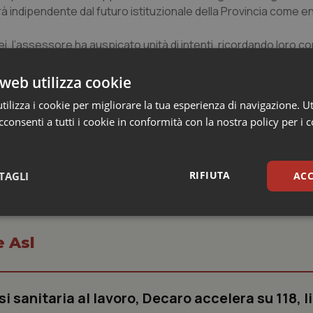
arà indipendente dal futuro istituzionale della Provincia come e
nusei, l’assessore ha auspicato unità di intenti, ricordando loro c
oni a Roma, una battaglia contro parametri standard e ragionie
mo fuori dal Piano di rientro, siamo una Regione autonoma che s
web utilizza cookie
overno vuole imporre è inaccettabile – ha concluso – ma per far 
ilizza i cookie per migliorare la tua esperienza di navigazione. Ut
rre una battaglia comune”.
consenti a tutti i cookie in conformità con la nostra policy per i 
RIFIUTA
TAGLI
ACC
sari
Statistici
Mar
e Asl
si sanitaria al lavoro, Decaro accelera su 118, l