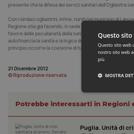
presente che la difesa dei servizi sanitari dell’Ogliastra s
Con i sindaci ogliastrini, infine, riuniti nel municipio di La
Regione stia già facendo, in sede di Conferenza delle Regi
favore delle peculiarietà della sanità della Sardegna. “Sia
Questo sito 
autofinanzia la sanità e la logica dei soli numeri che il G
Questo sito web ut
principio occorre la coesione di tutti i soggetti per condu
nostro sito web ac
più
21 Dicembre 2012
© Riproduzione riservata
MOSTRA DET
Neces
Potrebbe interessarti in Regioni 
Puglia. Unità di cri