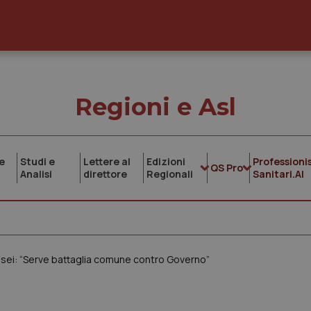
Regioni e Asl
e
Studi e
Lettere al
Edizioni
Professionis
QS Pro
Analisi
direttore
Regionali
Sanitari.AI
usei: “Serve battaglia comune contro Governo”