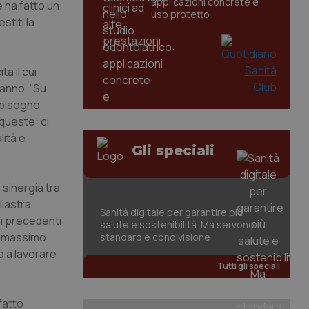
applicazioni concrete e
 ha fatto un
uso protetto
stiti la
a il cui
’anno. “Su
 bisogno
 queste: ci
lità e
Gli speciali
a sinergia tra
liastra
Sanità digitale per garantire più
i precedenti
salute e sostenibilità. Ma servono
te massimo
standard e condivisione
o a lavorare
Tutti gli speciali
fatto