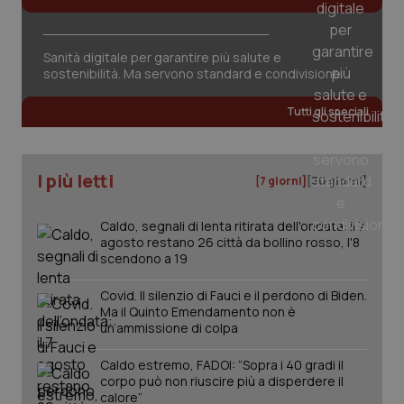
Sanità digitale per garantire più salute e
sostenibilità. Ma servono standard e condivisione
tracking-sites-ironfish-
www.quotidianosanita.it
4
Tutti gli speciali
tracking-enable
settim
2 gior
I più letti
[7 giorni]
[30 giorni]
tracking-sites-ironfish-
www.quotidianosanita.it
4
session-id
settim
Caldo, segnali di lenta ritirata dell'ondata: il 7
2 gior
agosto restano 26 città da bollino rosso, l'8
scendono a 19
Covid. Il silenzio di Fauci e il perdono di Biden.
Ma il Quinto Emendamento non è
_ga
1 anno
Google LLC
mes
.quotidianosanita.it
un’ammissione di colpa
Caldo estremo, FADOI: “Sopra i 40 gradi il
corpo può non riuscire più a disperdere il
calore”