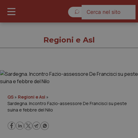
Domenica 9 Agosto 2026
Regioni e Asl
Regioni e Asl
Cronache
QS
»
Regioni e Asl
»
Sardegna. Incontro Fazio-assessore De Francisci su peste
Governo e Parlamento
suina e febbre del Nilo
Regioni e Asl
Lavoro e Professioni