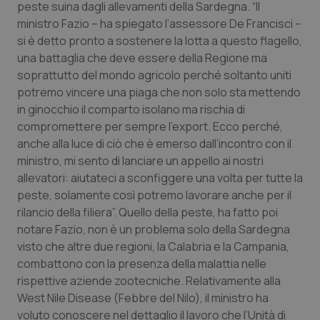
peste suina dagli allevamenti della Sardegna. “Il
Calabria
Asma & BPCO
ministro Fazio – ha spiegato l’assessore De Francisci –
si è detto pronto a sostenere la lotta a questo flagello,
Campania
Car-T
una battaglia che deve essere della Regione ma
soprattutto del mondo agricolo perché soltanto uniti
Emilia-Romagna
Colesterolo & coronaropatie
potremo vincere una piaga che non solo sta mettendo
in ginocchio il comparto isolano ma rischia di
Friuli Venezia Giulia
Dermatite Atopica
compromettere per sempre l’export. Ecco perché,
anche alla luce di ciò che è emerso dall’incontro con il
Lazio
Diabete & glucometri
ministro, mi sento di lanciare un appello ai nostri
allevatori: aiutateci a sconfiggere una volta per tutte la
peste, solamente così potremo lavorare anche per il
Liguria
Disturbi dell’umore
rilancio della filiera”. Quello della peste, ha fatto poi
notare Fazio, non è un problema solo della Sardegna
Lombardia
Dolore
visto che altre due regioni, la Calabria e la Campania,
combattono con la presenza della malattia nelle
Marche
Donna & Salute
rispettive aziende zootecniche. Relativamente alla
West Nile Disease (Febbre del Nilo), il ministro ha
Molise
Epatiti
voluto conoscere nel dettaglio il lavoro che l’Unità di