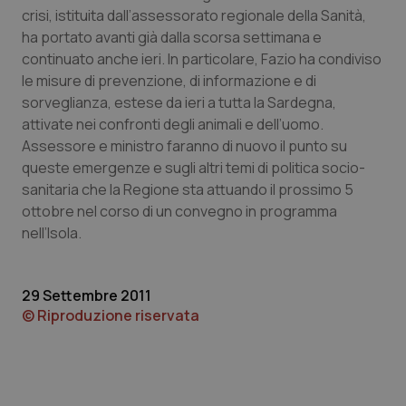
crisi, istituita dall’assessorato regionale della Sanità,
Piemonte
HIV
ha portato avanti già dalla scorsa settimana e
continuato anche ieri. In particolare, Fazio ha condiviso
Provincia Autonoma di Bolzano
Infezioni & Febbre
le misure di prevenzione, di informazione e di
sorveglianza, estese da ieri a tutta la Sardegna,
attivate nei confronti degli animali e dell’uomo.
Provincia Autonoma di Trento
Ipertensione & Scompenso
Assessore e ministro faranno di nuovo il punto su
queste emergenze e sugli altri temi di politica socio-
Puglia
Malattie rare
sanitaria che la Regione sta attuando il prossimo 5
ottobre nel corso di un convegno in programma
Sardegna
Malattia di Crohn & Rettocolite Ulcerosa
nell’Isola.
Sicilia
Neuroscienze & patologie neurodegenerative
29 Settembre 2011
Toscana
Obesità
© Riproduzione riservata
Umbria
Oftalmologia