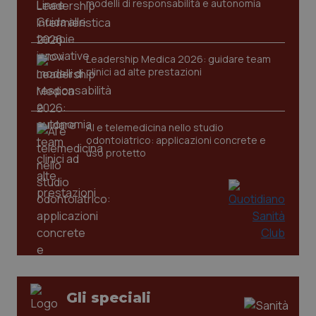
modelli di responsabilità e autonomia
settim
.youtube.com
Leadership Medica 2026: guidare team
clinici ad alte prestazioni
AI e telemedicina nello studio
odontoiatrico: applicazioni concrete e
uso protetto
CookieScriptConsent
5 mesi
CookieScript
settim
www.quotidianosanita.it
Gli speciali