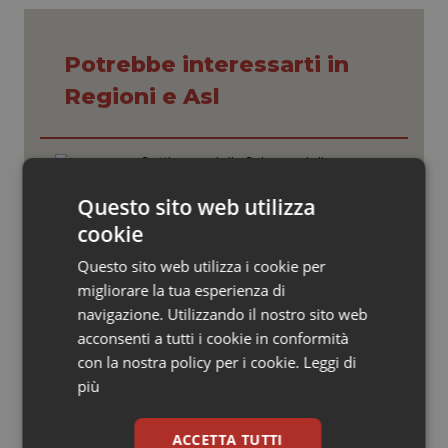
Valle D’Aosta
Oncodermatologia
Veneto
Oncoematologia
Potrebbe interessarti in
Regioni e Asl
Oncologia & Nutrizione
Psoriasi & pelle
Settimana della Scienza dello
Spallanzani: capire la ricerca per
comprendere il presente
Questo sito web utilizza
Quotidiano Cardiologia
cookie
Regione Lombardia scrive al ministro
Quotidiano Chirurgia
Questo sito web utilizza i cookie per
Schillaci: “Gli attuali indicatori non
fotografano la qualità reale del Ssn”
migliorare la tua esperienza di
Quotidiano Oncologia
navigazione. Utilizzando il nostro sito web
acconsenti a tutti i cookie in conformità
Case di comunità. La sfida ora è
con la nostra policy per i cookie.
Leggi di
Quotidiano Pediatria
riempirle di professionisti e servizi. Il
punto della Conferenza delle Regioni
più
Rene & patologie urogenitali
ACCETTA TUTTI
San Raffaele di Milano. Ispezioni e