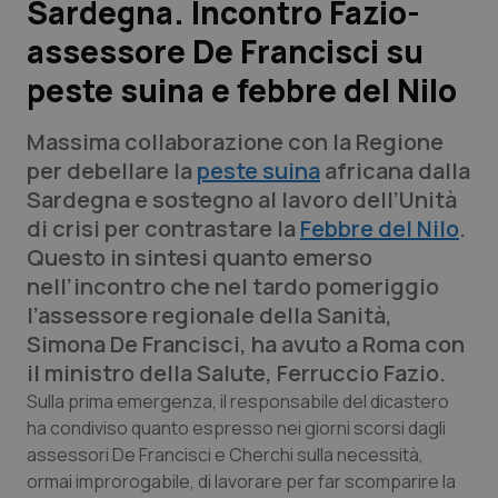
Sardegna. Incontro Fazio-
assessore De Francisci su
Scienza e Farmaci
peste suina e febbre del Nilo
Studi e Analisi
Massima collaborazione con la Regione
Lettere al direttore
per debellare la
peste suina
africana dalla
Sardegna e sostegno al lavoro dell’Unità
Edizioni Regionali
di crisi per contrastare la
Febbre del Nilo
.
Questo in sintesi quanto emerso
QS Pro
nell’incontro che nel tardo pomeriggio
l’assessore regionale della Sanità,
Professionisti Sanitari.AI
Simona De Francisci, ha avuto a Roma con
il ministro della Salute, Ferruccio Fazio.
Abruzzo
QS Pro Gold
Sulla prima emergenza, il responsabile del dicastero
ha condiviso quanto espresso nei giorni scorsi dagli
QS Club
Newsletter
assessori De Francisci e Cherchi sulla necessità,
Basilicata
Artrite & artrosi
ormai improrogabile, di lavorare per far scomparire la