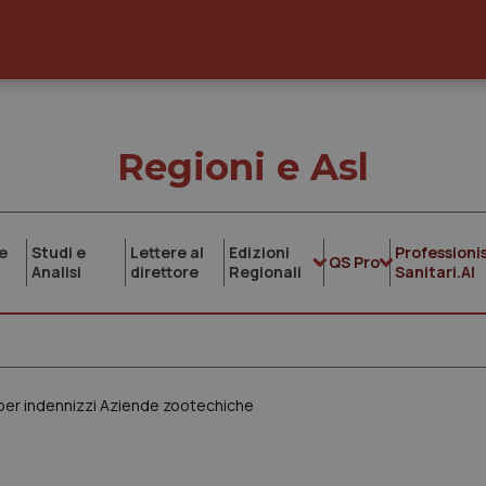
Regioni e Asl
e
Studi e
Lettere al
Edizioni
Professionis
QS Pro
Analisi
direttore
Regionali
Sanitari.AI
 per indennizzi Aziende zootechiche