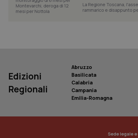
La Regione Toscana, l'asses
rammarico e disappunto per
tracking-sites-ironf
tracking-enable
tracking-sites-ironf
session-id
_ga
Abruzzo
Edizioni
Basilicata
Calabria
Regionali
Campania
PHPSESSID
Emilia-Romagna
_ga_KM60CM4NPH
Sede legale e