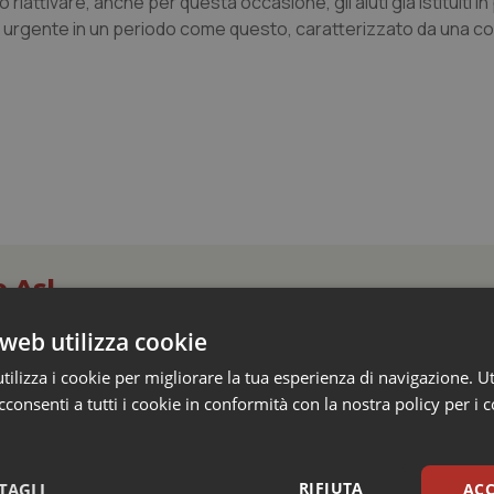
riattivare, anche per questa occasione, gli aiuti già istituiti i
iù urgente in un periodo come questo, caratterizzato da una c
e Asl
web utilizza cookie
crive al ministro Schillaci: “Gli attuali indica
ilizza i cookie per migliorare la tua esperienza di navigazione. Ut
 qualità reale del Ssn”
consenti a tutti i cookie in conformità con la nostra policy per i 
 Ministero della Salute di rivedere il sistema con cui vengono misur
itario nazionale. Lo fa con una lettera firmata dall'assessore al Welf
RIFIUTA
TAGLI
ACC