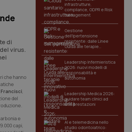
infrastrutture,
compliance, GDPR e Risk
management
ende
Gestione
dell'Ipertensione
te di
resistente: dalle Linee
Guida alle terapie
del virus.
innovative
nei
Leadership Infermieristica
2026: nuovi modelli di
responsabilità e
ori che hanno
autonomia
ratiche
Francisci
,
Leadership Medica 2026:
zione del
guidare team clinici ad
alte prestazioni
produzione.
Carbonia e
AI e telemedicina nello
 9.000 capi,
studio odontoiatrico: