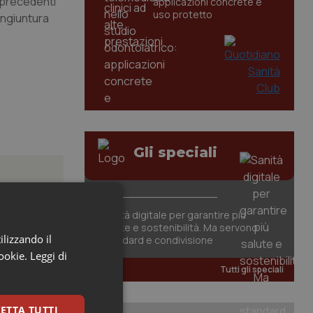
n precedenti
applicazioni concrete e
uso protetto
ongiuntura
Gli speciali
Sanità digitale per garantire più
salute e sostenibilità. Ma servono
tori
ilizzando il
standard e condivisione
cookie.
Leggi di
Tutti gli speciali
ate le
are...
ETTA TUTTI