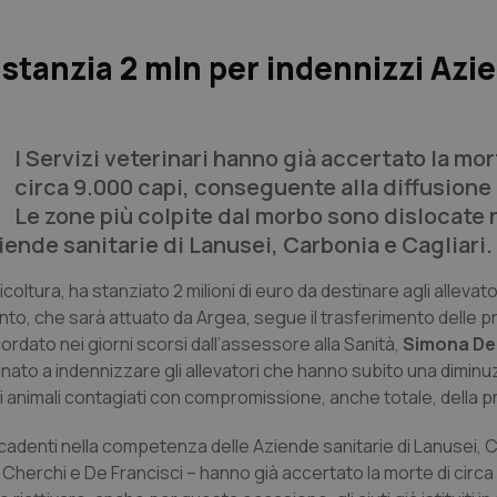
stanzia 2 mln per indennizzi Azi
I Servizi veterinari hanno già accertato la mor
circa 9.000 capi, conseguente alla diffusione 
Le zone più colpite dal morbo sono dislocate 
ende sanitarie di Lanusei, Carbonia e Cagliari.
oltura, ha stanziato 2 milioni di euro da destinare agli allevat
ento, che sarà attuato da Argea, segue il trasferimento delle p
cordato nei giorni scorsi dall’assessore alla Sanità,
Simona De 
inato a indennizzare gli allevatori che hanno subito una diminu
gli animali contagiati con compromissione, anche totale, della 
icadenti nella competenza delle Aziende sanitarie di Lanusei, 
ri Cherchi e De Francisci – hanno già accertato la morte di circa