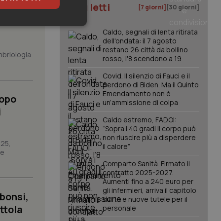
I più letti
[7 giorni]
[30 giorni]
keting
Caldo, segnali di lenta ritirata
dell'ondata: il 7 agosto
restano 26 città da bollino
mbriologia
rosso, l'8 scendono a 19
Covid. Il silenzio di Fauci e il
perdono di Biden. Ma il Quinto
Emendamento non è
Dopo
un’ammissione di colpa
i
igazione sulle pagine
Caldo estremo, FADOI:
kie.
“Sopra i 40 gradi il corpo può
non riuscire più a disperdere
025,
il calore”
re
er memorizzare le
utente per la loro
Comparto Sanità. Firmato il
 dati sul consenso
contratto 2025-2027.
itiche e
tendo che le loro
Aumenti fino a 240 euro per
ssioni future.
gli infermieri, arriva il capitolo
bonsi,
sull'IA e nuove tutele per il
l servizio Cookie-
ttola
personale
erenze di consenso
sario che il banner