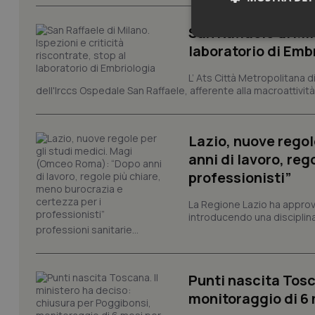
San Raffaele di Mil
Neces
laboratorio di Emb
L’ Ats Città Metropolitana d
dell'Irccs Ospedale San Raffaele, afferente alla macroattività 
Lazio, nuove regol
anni di lavoro, reg
I cookie necessari con
professionisti”
e l'accesso alle aree 
Nome
La Regione Lazio ha appro
introducendo una disciplina 
VISITOR_PRIVACY_
professioni sanitarie...
Punti nascita Tosc
CookieScriptConse
monitoraggio di 6 