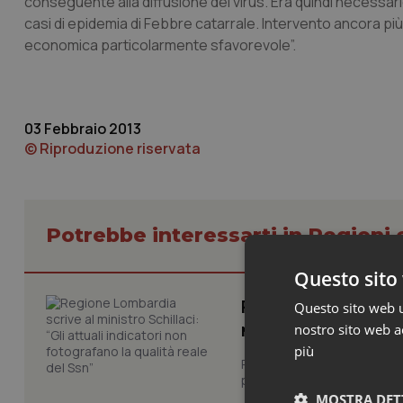
conseguente alla diffusione del virus. Era quindi necessario 
casi di epidemia di Febbre catarrale. Intervento ancora p
economica particolarmente sfavorevole”.
03 Febbraio 2013
© Riproduzione riservata
Potrebbe interessarti in Regioni 
Questo sito 
Regione Lombardia s
Questo sito web ut
non fotografano la
nostro sito web ac
più
Regione Lombardia chiede al
performance del Servizio san
MOSTRA DET