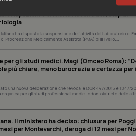
ano. Ispezioni e criticità riscontrate, stop al
sari
Statistici
Mar
riologia
i Milano ha disposto la sospensione dell'attività del Laboratorio di E
di Procreazione Medicalmente Assistita (PMA) di III livello,...
e per gli studi medici. Magi (Omceo Roma): “
Necessari
Statistici
Marketing
ole più chiare, meno burocrazia e certezza per 
tribuiscono a rendere fruibile il sito web abilitandone funzionalità di base quali la nav
protette del sito. Il sito web non è in grado di funzionare correttamente senza questi coo
Fornitore
/
Dominio
Scadenza
Descrizione
vato una nuova deliberazione che revoca le DGR 447/2015 e 1247/2
organica per gli studi professionali medici, odontoiatrici e delle alt
METADATA
5 mesi 4
Questo cookie viene utilizzato p
YouTube
settimane
scelte di consenso e privacy dell'
.youtube.com
interazione con il sito. Registra i
del visitatore riguardo a varie pol
impostazioni sulla privacy, garan
preferenze siano onorate nelle se
ana. Il ministero ha deciso: chiusura per Poggi
nt
5 mesi 3
Questo cookie viene utilizzato da
CookieScript
mesi per Montevarchi, deroga di 12 mesi per No
settimane
Script.com per ricordare le pref
www.quotidianosanita.it
sui cookie dei visitatori. È neces