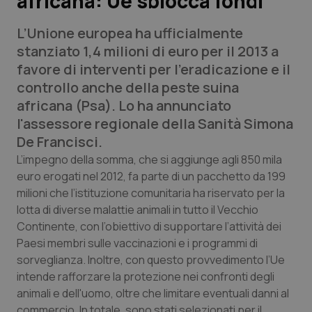
africana: Ue sblocca fondi
L’Unione europea ha ufficialmente
Scienza e Farmaci
stanziato 1,4 milioni di euro per il 2013 a
favore di interventi per l’eradicazione e il
Studi e Analisi
controllo anche della peste suina
africana (Psa). Lo ha annunciato
Lettere al direttore
l'assessore regionale della Sanità Simona
De Francisci.
Edizioni Regionali
L’impegno della somma, che si aggiunge agli 850 mila
euro erogati nel 2012, fa parte di un pacchetto da 199
QS Pro
milioni che l’istituzione comunitaria ha riservato per la
lotta di diverse malattie animali in tutto il Vecchio
Professionisti Sanitari.AI
Continente, con l’obiettivo di supportare l’attività dei
Paesi membri sulle vaccinazioni e i programmi di
Abruzzo
QS Pro Gold
sorveglianza. Inoltre, con questo provvedimento l’Ue
intende rafforzare la protezione nei confronti degli
QS Club
Newsletter
Basilicata
Artrite & artrosi
animali e dell'uomo, oltre che limitare eventuali danni al
commercio. In totale, sono stati selezionati per il