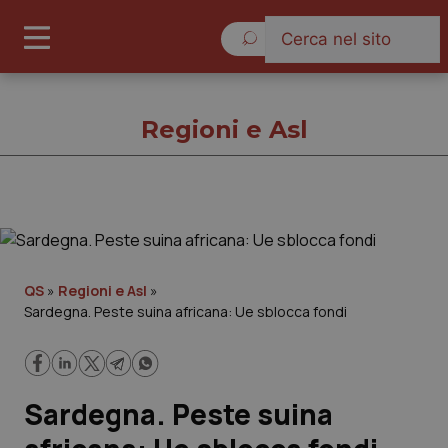
Giovedì 6 Agosto 2026
Regioni e Asl
Regioni e Asl
Cronache
QS
»
Regioni e Asl
»
Sardegna. Peste suina africana: Ue sblocca fondi
Governo e Parlamento
Regioni e Asl
Sardegna. Peste suina
Lavoro e Professioni