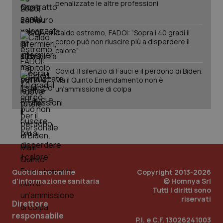
penalizzate le altre professioni
tracking-sites-ironfish-
www.quotidianosanita.it
4
session-id
settim
2 gior
Caldo estremo, FADOI: “Sopra i 40 gradi il
corpo può non riuscire più a disperdere il
calore”
_ga
1 anno
Google LLC
Covid. Il silenzio di Fauci e il perdono di Biden.
mes
.quotidianosanita.it
Ma il Quinto Emendamento non è
un’ammissione di colpa
Quotidiano online
Copyright 2013-2026
d'informazione sanitaria
© Homnya Srl
Tutti i diritti sono
riservati
Direttore
responsabile
P.I. e C.F. 13026241003