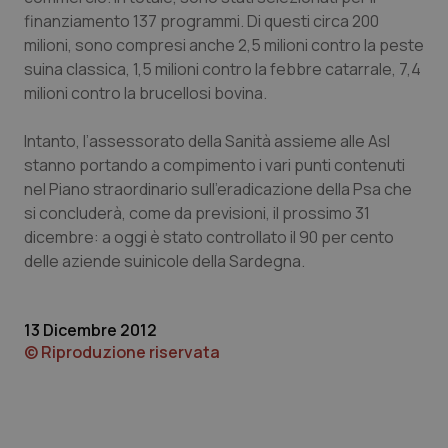
Calabria
Asma & BPCO
finanziamento 137 programmi. Di questi circa 200
milioni, sono compresi anche 2,5 milioni contro la peste
Campania
Car-T
suina classica, 1,5 milioni contro la febbre catarrale, 7,4
milioni contro la brucellosi bovina.
Emilia-Romagna
Colesterolo & coronaropatie
Intanto, l’assessorato della Sanità assieme alle Asl
stanno portando a compimento i vari punti contenuti
Friuli Venezia Giulia
Dermatite Atopica
nel Piano straordinario sull’eradicazione della Psa che
si concluderà, come da previsioni, il prossimo 31
Lazio
Diabete & glucometri
dicembre: a oggi è stato controllato il 90 per cento
delle aziende suinicole della Sardegna.
Liguria
Disturbi dell’umore
Lombardia
Dolore
13 Dicembre 2012
© Riproduzione riservata
Marche
Donna & Salute
Molise
Epatiti