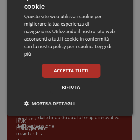
Valle D’Aosta
Oncodermatologia
Lazio. Seduta straordinaria del
cookie
Consiglio su Case e ospedali di
Comunità. Opposizione denuncia:
“Senza personale né servizi. Dov’è la
Questo sito web utilizza i cookie per
Veneto
Oncoematologia
svolta?”
migliorare la tua esperienza di
navigazione. Utilizzando il nostro sito web
Oncologia & Nutrizione
acconsenti a tutti i cookie in conformità
con la nostra policy per i cookie.
Leggi di
Psoriasi & pelle
più
Ultime analisi e review da QS Pro
Gold
Quotidiano Cardiologia
ACCETTA TUTTI
Quotidiano Chirurgia
Cloud sanitario: infrastrutture,
RIFIUTA
compliance, GDPR e Risk management
Quotidiano Oncologia
MOSTRA DETTAGLI
Gestione dell'Ipertensione resistente:
Quotidiano Pediatria
Necessari
Statistici
Marketing
dalle Linee Guida alle terapie innovative
Rene & patologie urogenitali