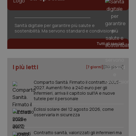
Sanità digitale per garantire più salute e
sostenibilità. Ma servono standard e condivisione
CookieScriptConsent
5 mesi
CookieScript
settim
www.quotidianosanita.it
Tutti gli speciali
I più letti
[7 giorni]
[30 giorni]
Comparto Sanità. Firmato il contratto 2025-
2027. Aumenti fino a 240 euro per gli
infermieri, arriva il capitolo sull'IA e nuove
tutele per il personale
tracking-sites-ironfish-
www.quotidianosanita.it
4
Eclissi solare del 12 agosto 2026, come
tracking-enable
settim
osservarla in sicurezza
2 gior
Contratto sanità, valorizzati gli infermieri ma