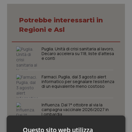
Piemonte
HIV
Potrebbe interessarti in
Provincia Autonoma di Bolzano
Infezioni & Febbre
Regioni e Asl
Provincia Autonoma di Trento
Ipertensione & Scompenso
Puglia. Unità di crisi sanitaria al lavoro,
Decaro accelera su 118, liste d’attesa
Puglia
Malattie rare
e conti
Sardegna
Malattia di Crohn & Rettocolite Ulcerosa
Farmaci. Puglia, dal 3 agosto alert
informatico per segnalare l’esistenza
Sicilia
Neuroscienze & patologie neurodegenerative
di un equivalente meno costoso
Toscana
Obesità
Influenza. Dal 1° ottobre al via la
campagna vaccinale 2026/2027 in
Lombardia
Umbria
Oftalmologia
Questo sito web utilizza