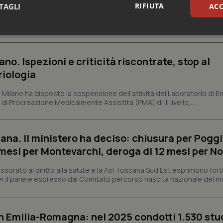
RIFIUTA
TAGLI
ACC
 Ministero della Salute di rivedere il sistema con cui vengono misur
itario nazionale. Lo fa con una lettera firmata dall'assessore al Welf
sari
Statistici
Mar
ano. Ispezioni e criticità riscontrate, stop al
riologia
i Milano ha disposto la sospensione dell'attività del Laboratorio di E
di Procreazione Medicalmente Assistita (PMA) di III livello,...
Necessari
Statistici
Marketing
tribuiscono a rendere fruibile il sito web abilitandone funzionalità di base quali la nav
protette del sito. Il sito web non è in grado di funzionare correttamente senza questi coo
ana. Il ministero ha deciso: chiusura per Poggi
Fornitore
/
Dominio
Scadenza
Descrizione
mesi per Montevarchi, deroga di 12 mesi per No
METADATA
5 mesi 4
Questo cookie viene utilizzato p
YouTube
settimane
scelte di consenso e privacy dell'
sorato al diritto alla salute e la Asl Toscana Sud Est esprimono for
.youtube.com
interazione con il sito. Registra i
 il parere espresso dal Comitato percorso nascita nazionale del min
del visitatore riguardo a varie pol
impostazioni sulla privacy, garan
preferenze siano onorate nelle se
nt
5 mesi 3
Questo cookie viene utilizzato da
CookieScript
n Emilia-Romagna: nel 2025 condotti 1.530 studi
settimane
Script.com per ricordare le pref
www.quotidianosanita.it