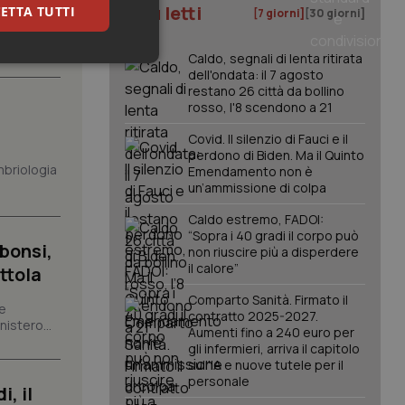
I più letti
ETTA TUTTI
[7 giorni]
[30 giorni]
ate le
are...
Caldo, segnali di lenta ritirata
keting
dell'ondata: il 7 agosto
restano 26 città da bollino
rosso, l'8 scendono a 21
Covid. Il silenzio di Fauci e il
perdono di Biden. Ma il Quinto
mbriologia
Emendamento non è
un’ammissione di colpa
Caldo estremo, FADOI:
igazione sulle pagine
“Sopra i 40 gradi il corpo può
kie.
bonsi,
non riuscire più a disperdere
il calore”
ttola
er memorizzare le
Comparto Sanità. Firmato il
utente per la loro
te
contratto 2025-2027.
 dati sul consenso
istero...
Aumenti fino a 240 euro per
itiche e
tendo che le loro
gli infermieri, arriva il capitolo
ssioni future.
sull'IA e nuove tutele per il
personale
l servizio Cookie-
, il
erenze di consenso