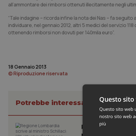
all’ammontare dei rimborsi ottenuti illecitamente negli ultim
“Tale indagine – ricorda infine la nota dei Nas – fa segui
individuare, nel gennaio 2012, altri 5 medici del servizio 118 
ottenendo rimborsi non dovuti per 140mila euro”.
18 Gennaio 2013
© Riproduzione riservata
Questo sito 
Potrebbe interessarti in Regioni 
Questo sito web ut
nostro sito web ac
più
Regione Lombardia s
non fotografano la