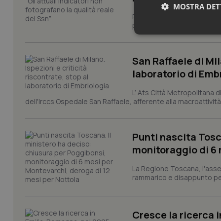
MOSTRA DET
Regione Lombardia chiede al
performance del Servizio san
Neces
San Raffaele di Mil
laboratorio di Emb
L’ Ats Città Metropolitana d
dell'Irccs Ospedale San Raffaele, afferente alla macroattività 
I cookie necessari con
e l'accesso alle aree 
Punti nascita Tosc
Nome
monitoraggio di 6 
VISITOR_PRIVACY_
La Regione Toscana, l'asses
rammarico e disappunto per
CookieScriptConse
Cresce la ricerca i