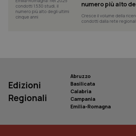
numero più alto de
Cresce il volume della ricer
tracking-sites-ironf
condotti dalla rete regionale
tracking-enable
tracking-sites-ironf
session-id
_ga
Abruzzo
Edizioni
Basilicata
Calabria
Regionali
PHPSESSID
Campania
Emilia-Romagna
_ga_KM60CM4NPH