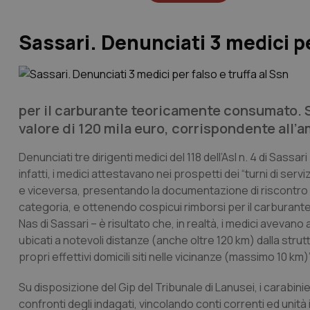
Sassari. Denunciati 3 medici pe
per il carburante teoricamente consumato. Se
valore di 120 mila euro, corrispondente all’
Denunciati tre dirigenti medici del 118 dell’Asl n. 4 di Sassa
infatti, i medici attestavano nei prospetti dei “turni di servi
e viceversa, presentando la documentazione di riscontro al
categoria, e ottenendo cospicui rimborsi per il carburant
Nas di Sassari – è risultato che, in realtà, i medici avevano
ubicati a notevoli distanze (anche oltre 120 km) dalla str
propri effettivi domicili siti nelle vicinanze (massimo 10 km)”
Su disposizione del Gip del Tribunale di Lanusei, i carabin
confronti degli indagati, vincolando conti correnti ed unit