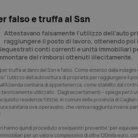
r falso e truffa al Ssn
Attestavano falsamente l’utilizzo dell’auto pr
raggiungere il posto di lavoro, ottenendo poi 
questrati conti correnti e unità immobiliari pe
ammontare dei rimborsi ottenuti illecitamente.
ri per truffa ai danni del Ssn e falso. Come emerso dalla indagini
zio” l’utilizzo dell’autovettura di proprietà per raggiungere il po
l’Azienda sanitaria di appartenenza, come stabilito dal contra
e teoricamente utilizzato. “Dagli accertamenti – spiega però u
 acquisito residenze fittizie, in comuni della provincia di Cagli
uttura sanitaria ove operavano, che veniva raggiunta invece pa
.
ieri hanno quindi proceduto a sequestri preventivi “per equivale
à immobiliari per un valore complessivo di oltre 120mila euro, c