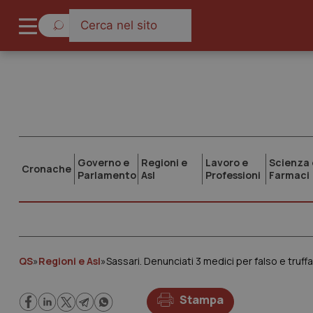
Governo e
Regioni e
Lavoro e
Scienza 
Cronache
Parlamento
Asl
Professioni
Farmaci
QS
»
Regioni e Asl
»
Sassari. Denunciati 3 medici per falso e truffa
Stampa