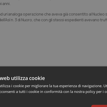
i anni.
to ad un’analoga operazione che aveva già consentito al Nucleo
dell’Asl n. 3 di Nuoro, che con gli stessi espedienti avevano truff
web utilizza cookie
e Asl
ilizza i cookie per migliorare la tua esperienza di navigazione. Ut
consenti a tutti i cookie in conformità con la nostra policy per i 
crive al ministro Schillaci: “Gli attuali indica
 qualità reale del Ssn”