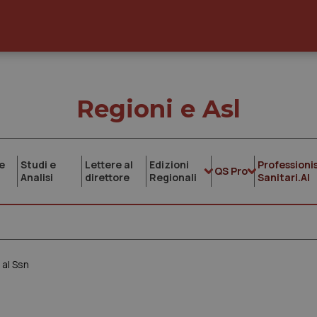
Regioni e Asl
e
Studi e
Lettere al
Edizioni
Professionis
QS Pro
Analisi
direttore
Regionali
Sanitari.AI
 al Ssn