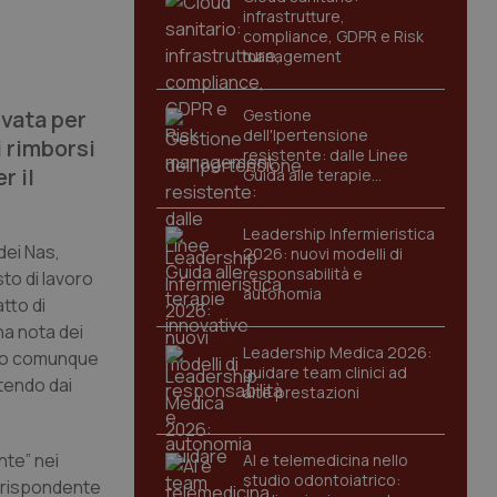
infrastrutture,
compliance, GDPR e Risk
management
ivata per
Gestione
dell'Ipertensione
i rimborsi
resistente: dalle Linee
r il
Guida alle terapie
innovative
Leadership Infermieristica
 dei Nas,
2026: nuovi modelli di
responsabilità e
sto di lavoro
autonomia
tto di
na nota dei
Leadership Medica 2026:
ari o comunque
guidare team clinici ad
rtendo dai
alte prestazioni
nte” nei
AI e telemedicina nello
studio odontoiatrico:
orrispondente