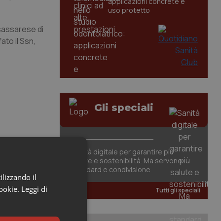
applicazioni concrete e
uso protetto
 sassarese di
ato il Ssn,
Gli speciali
Sanità digitale per garantire più
salute e sostenibilità. Ma servono
standard e condivisione
ilizzando il
cookie.
Leggi di
Tutti gli speciali
tori