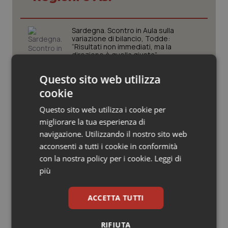
Valle D’Aosta
Oncodermatologia
Veneto
Oncoematologia
Sardegna. Scontro in Aula sulla
variazione di bilancio, Todde:
“Risultati non immediati, ma la
Oncologia & Nutrizione
direzione è quella giusta”
Questo sito web utilizza
Puglia. Unità di crisi sanitaria al lavoro,
Psoriasi & pelle
Decaro accelera su 118, liste d’attesa
cookie
e conti
Quotidiano Cardiologia
Questo sito web utilizza i cookie per
migliorare la tua esperienza di
Medicina generale. Boom di candidati
Quotidiano Chirurgia
navigazione. Utilizzando il nostro sito web
al corso, ma quanti abbandoni c’è da
aspettarsi?
acconsenti a tutti i cookie in conformità
con la nostra policy per i cookie.
Leggi di
Quotidiano Oncologia
più
Sardegna. Ospedali aree disagiate, 5
milioni di euro per sostenerli
Quotidiano Pediatria
ACCETTA TUTTI
Rene & patologie urogenitali
RIFIUTA