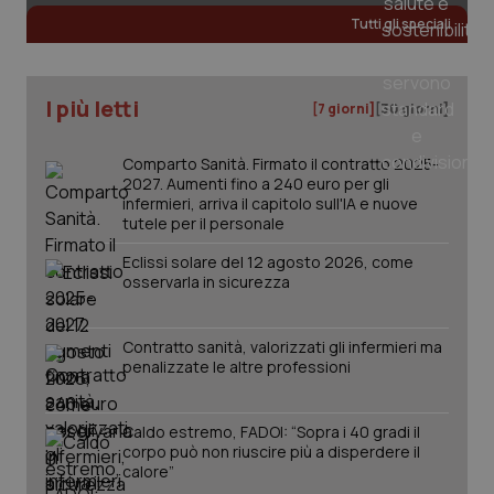
Tutti gli speciali
tracking-sites-ironfish-
www.quotidianosanita.it
4
tracking-enable
settim
I più letti
2 gior
[7 giorni]
[30 giorni]
Comparto Sanità. Firmato il contratto 2025-
2027. Aumenti fino a 240 euro per gli
tracking-sites-ironfish-
www.quotidianosanita.it
4
infermieri, arriva il capitolo sull'IA e nuove
session-id
settim
tutele per il personale
2 gior
Eclissi solare del 12 agosto 2026, come
osservarla in sicurezza
_ga
1 anno
Google LLC
mes
.quotidianosanita.it
Contratto sanità, valorizzati gli infermieri ma
penalizzate le altre professioni
Caldo estremo, FADOI: “Sopra i 40 gradi il
corpo può non riuscire più a disperdere il
calore”