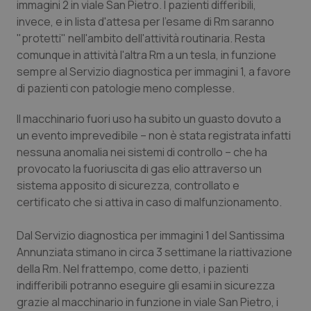
immagini 2 in viale San Pietro. I pazienti differibili,
Calabria
Asma & BPCO
invece, e in lista d'attesa per l'esame di Rm saranno
"protetti" nell'ambito dell'attività routinaria. Resta
Campania
Car-T
comunque in attività l'altra Rm a un tesla, in funzione
sempre al Servizio diagnostica per immagini 1, a favore
Emilia-Romagna
Colesterolo & coronaropatie
di pazienti con patologie meno complesse.
Friuli Venezia Giulia
Dermatite Atopica
Il macchinario fuori uso ha subito un guasto dovuto a
un evento imprevedibile – non è stata registrata infatti
nessuna anomalia nei sistemi di controllo – che ha
Lazio
Diabete & glucometri
provocato la fuoriuscita di gas elio attraverso un
sistema apposito di sicurezza, controllato e
Liguria
Disturbi dell’umore
certificato che si attiva in caso di malfunzionamento.
Lombardia
Dolore
Dal Servizio diagnostica per immagini 1 del Santissima
Annunziata stimano in circa 3 settimane la riattivazione
Marche
Donna & Salute
della Rm. Nel frattempo, come detto, i pazienti
indifferibili potranno eseguire gli esami in sicurezza
Molise
Epatiti
grazie al macchinario in funzione in viale San Pietro, i