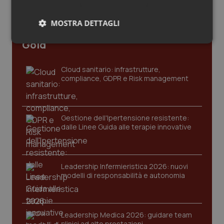
Salute orale & impianti
MOSTRA DETTAGLI
Ultime analisi e review da QS Pro
Sangue & coagulazione
Gold
Necessari
Statistici
Marketing
Tiroide
Cloud sanitario: infrastrutture,
compliance, GDPR e Risk management
Tumore al seno
Tumore ovarico
Necessari
Statistici
Marketing
Gestione dell'Ipertensione resistente:
dalle Linee Guida alle terapie innovative
I cookie necessari contribuiscono a rendere fruibile il
Tumori del Polmone & Testa Collo
sito web abilitandone funzionalità di base quali la
navigazione sulle pagine e l'accesso alle aree
protette del sito. Il sito web non è in grado di
funzionare correttamente senza questi cookie.
Tumori gastrointestinali
Leadership Infermieristica 2026: nuovi
modelli di responsabilità e autonomia
Nome
Fornitore
/
Dominio
Scaden
Ulcera & Reflusso
VISITOR_PRIVACY_METADATA
5 mesi
YouTube
settim
.youtube.com
Leadership Medica 2026: guidare team
Vaccini
clinici ad alte prestazioni