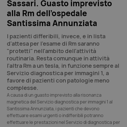
Sassari. Guasto imprevisto
alla Rm dell’ospedale
Scienza e Farmaci
Santissima Annunziata
Studi e Analisi
I pazienti differibili, invece, e in lista
Lettere al direttore
d'attesa per l'esame di Rm saranno
"protetti" nell'ambito dell'attività
Edizioni Regionali
routinaria. Resta comunque in attività
l'altra Rm a un tesla, in funzione sempre al
QS Pro
Servizio diagnostica per immagini 1, a
favore di pazienti con patologie meno
Professionisti Sanitari.AI
complesse.
A causa di un guasto imprevisto alla risonanza
Abruzzo
QS Pro Gold
magnetica del Servizio diagnostica per immagini 1 al
Santissima Annunziata, i pazienti che devono
QS Club
Newsletter
effettuare esami urgenti o indifferibili potranno
Basilicata
Artrite & artrosi
effettuare le prestazioni nel Servizio di diagnostica per