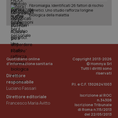
Fibromialgia. Identificati 26 fattori di rischio
genetici. Uno studio rafforza l’origine
biologica della malattia
Quotidiano online
Copyright 2013-2026
d'informazione sanitaria
© Homnya Srl
Tutti i diritti sono
riservati
Direttore
responsabile
P.I. e C.F. 13026241003
Luciano Fassari
PHPSESSID
Sessio
PHP.net
Iscrizione al ROC
Direttore editoriale
www.quotidianosanita.it
n.34308
Francesco Maria Avitto
Iscrizione Tribunale
di Roma n.115/2013
del 22/05/2013