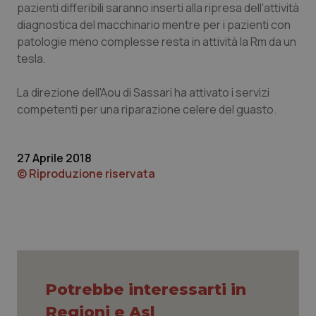
pazienti differibili saranno inserti alla ripresa dell'attività
Piemonte
HIV
diagnostica del macchinario mentre per i pazienti con
patologie meno complesse resta in attività la Rm da un
tesla.
Provincia Autonoma di Bolzano
Infezioni & Febbre
La direzione dell'Aou di Sassari ha attivato i servizi
Provincia Autonoma di Trento
Ipertensione & Scompenso
competenti per una riparazione celere del guasto.
Puglia
Malattie rare
27 Aprile 2018
Sardegna
Malattia di Crohn & Rettocolite Ulcerosa
© Riproduzione riservata
Sicilia
Neuroscienze & patologie neurodegenerative
Toscana
Obesità
Umbria
Oftalmologia
Potrebbe interessarti in
Regioni e Asl