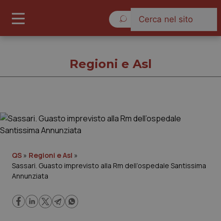
Giovedì 6 Agosto 2026
Regioni e Asl
Regioni e Asl
Cronache
QS
»
Regioni e Asl
»
Sassari. Guasto imprevisto alla Rm dell’ospedale Santissima
Governo e Parlamento
Annunziata
Regioni e Asl
Lavoro e Professioni