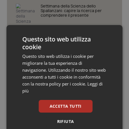
Valle D’Aosta
Oncodermatologia
Settimana della Scienza dello
Spallanzani: capire la ricerca per
Veneto
Oncoematologia
comprendere il presente
Oncologia & Nutrizione
Regione Lombardia scrive al ministro
Questo sito web utilizza
Schillaci: “Gli attuali indicatori non
fotografano la qualità reale del Ssn”
Psoriasi & pelle
cookie
Questo sito web utilizza i cookie per
Quotidiano Cardiologia
Case di comunità. La sfida ora è
migliorare la tua esperienza di
riempirle di professionisti e servizi. Il
navigazione. Utilizzando il nostro sito web
punto della Conferenza delle Regioni
Quotidiano Chirurgia
acconsenti a tutti i cookie in conformità
con la nostra policy per i cookie.
Leggi di
San Raffaele di Milano. Ispezioni e
Quotidiano Oncologia
più
criticità riscontrate, stop al
laboratorio di Embriologia
Quotidiano Pediatria
ACCETTA TUTTI
Rene & patologie urogenitali
RIFIUTA