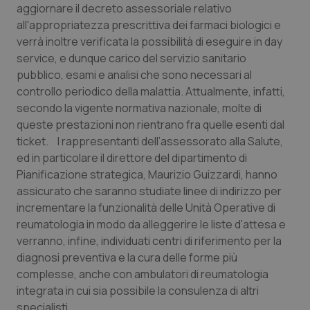
aggiornare il decreto assessoriale relativo
Calabria
Asma & BPCO
all'appropriatezza prescrittiva dei farmaci biologici e
verrà inoltre verificata la possibilità di eseguire in day
Campania
Car-T
service, e dunque carico del servizio sanitario
pubblico, esami e analisi che sono necessari al
Emilia-Romagna
Colesterolo & coronaropatie
controllo periodico della malattia. Attualmente, infatti,
secondo la vigente normativa nazionale, molte di
Friuli Venezia Giulia
Dermatite Atopica
queste prestazioni non rientrano fra quelle esenti dal
ticket. I rappresentanti dell’assessorato alla Salute,
Lazio
Diabete & glucometri
ed in particolare il direttore del dipartimento di
Pianificazione strategica, Maurizio Guizzardi, hanno
Liguria
Disturbi dell’umore
assicurato che saranno studiate linee di indirizzo per
incrementare la funzionalità delle Unità Operative di
reumatologia in modo da alleggerire le liste d'attesa e
Lombardia
Dolore
verranno, infine, individuati centri di riferimento per la
diagnosi preventiva e la cura delle forme più
Marche
Donna & Salute
complesse, anche con ambulatori di reumatologia
integrata in cui sia possibile la consulenza di altri
Molise
Epatiti
specialisti.