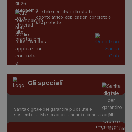
AI e telemedicina nello studio
odontoiatrico: applicazioni concrete e
uso protetto
CookieScriptConsent
5 mesi
CookieScript
settim
www.quotidianosanita.it
Gli speciali
Sanità digitale per garantire più salute e
sostenibilità. Ma servono standard e condivisione
Tutti gli speciali