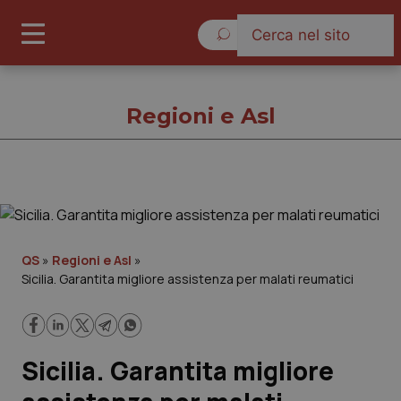
Venerdì 7 Agosto 2026
Regioni e Asl
Regioni e Asl
Cronache
QS
»
Regioni e Asl
»
Sicilia. Garantita migliore assistenza per malati reumatici
Governo e Parlamento
Regioni e Asl
Sicilia. Garantita migliore
Lavoro e Professioni