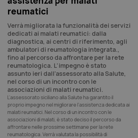
assistenza per malati
reumatici
Scienza e Farmaci
Verrà migliorata la funzionalità dei servizi
Studi e Analisi
dedicati ai malati reumatici: dalla
diagnostica, ai centri di riferimento, agli
Lettere al direttore
ambulatori di reumatologia integrata.,
fino al percorso da affrontare per la rete
Edizioni Regionali
reumatologica. L’impegno è stato
assunto ieri dall’assessorato alla Salute,
QS Pro
nel corso di un incontro con le
associazioni di malati reumatici.
Professionisti Sanitari.AI
L’assessorato siciliano alla Salute ha garantito il
proprio impegno nel migliorare l’assistenza dedicata ai
Abruzzo
QS Pro Gold
malati reumatici. Nel corso di un incontro con le
associazioni di malati, è stato deciso il percorso da
QS Club
Newsletter
Basilicata
Artrite & artrosi
affrontare nelle prossime settimane per la rete
reumatologica. Verrà valutata la possibilità di