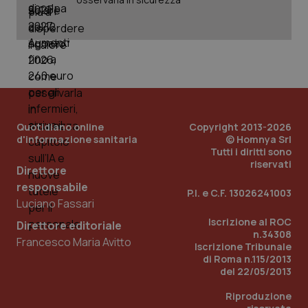
Quotidiano online
Copyright 2013-2026
d'informazione sanitaria
© Homnya Srl
Tutti i diritti sono
riservati
Direttore
responsabile
P.I. e C.F. 13026241003
Luciano Fassari
Iscrizione al ROC
Direttore editoriale
PHPSESSID
Sessio
PHP.net
n.34308
www.quotidianosanita.it
Francesco Maria Avitto
Iscrizione Tribunale
di Roma n.115/2013
del 22/05/2013
Riproduzione