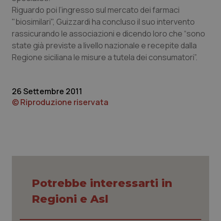
Riguardo poi l’ingresso sul mercato dei farmaci
Piemonte
HIV
"biosimilari", Guizzardi ha concluso il suo intervento
rassicurando le associazioni e dicendo loro che “sono
Provincia Autonoma di Bolzano
Infezioni & Febbre
state già previste a livello nazionale e recepite dalla
Regione siciliana le misure a tutela dei consumatori”.
Provincia Autonoma di Trento
Ipertensione & Scompenso
26 Settembre 2011
Puglia
Malattie rare
© Riproduzione riservata
Sardegna
Malattia di Crohn & Rettocolite Ulcerosa
Sicilia
Neuroscienze & patologie neurodegenerative
Toscana
Obesità
Potrebbe interessarti in
Umbria
Oftalmologia
Regioni e Asl