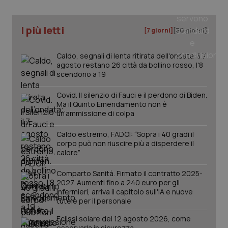
tracking-sites-ironfish-
www.quotidianosanita.it
4
I più letti
[7 giorni]
[30 giorni]
tracking-enable
settim
2 gior
Caldo, segnali di lenta ritirata dell'ondata: il 7
agosto restano 26 città da bollino rosso, l'8
scendono a 19
tracking-sites-ironfish-
www.quotidianosanita.it
4
session-id
settim
Covid. Il silenzio di Fauci e il perdono di Biden.
2 gior
Ma il Quinto Emendamento non è
un’ammissione di colpa
Caldo estremo, FADOI: “Sopra i 40 gradi il
_ga
1 anno
Google LLC
corpo può non riuscire più a disperdere il
mes
.quotidianosanita.it
calore”
Comparto Sanità. Firmato il contratto 2025-
2027. Aumenti fino a 240 euro per gli
infermieri, arriva il capitolo sull'IA e nuove
tutele per il personale
Eclissi solare del 12 agosto 2026, come
osservarla in sicurezza