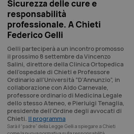
Sicurezza delle cure e
responsabilità
Scienza e Farmaci
professionale. A Chieti
Studi e Analisi
Federico Gelli
Lettere al direttore
Gelli parteciperà a un incontro promosso
il prossimo 8 settembre da Vincenzo
Edizioni Regionali
Salini, direttore della Clinica Ortopedica
dell’ospedale di Chieti e Professore
QS Pro
Ordinario all’Università “D’Annunzio”, in
collaborazione con Aldo Carnevale,
Professionisti Sanitari.AI
professore ordinario di Medicina Legale
dello stesso Ateneo, e Pierluigi Tenaglia,
Abruzzo
QS Pro Gold
presidente dell’Ordine degli avvocati di
Chieti.
Il programma
QS Club
Newsletter
Basilicata
Artrite & artrosi
Sarà il “padre” della Legge Gelli a spiegare a Chieti
come la nuova normativa sulla responsabilità