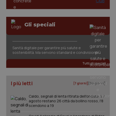
Gli speciali
tracking-sites-ironfish-
www.quotidianosanita.it
4
Sanità digitale per garantire più salute e
tracking-enable
settim
sostenibilità. Ma servono standard e condivisione
2 gior
Tutti gli speciali
tracking-sites-ironfish-
www.quotidianosanita.it
4
session-id
settim
I più letti
[7 giorni]
[30 giorni]
2 gior
Caldo, segnali di lenta ritirata dell'ondata: il 7
agosto restano 26 città da bollino rosso, l'8
scendono a 19
_ga
1 anno
Google LLC
mes
.quotidianosanita.it