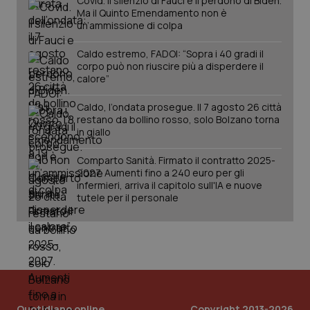
Covid. Il silenzio di Fauci e il perdono di Biden.
Ma il Quinto Emendamento non è
un’ammissione di colpa
Caldo estremo, FADOI: “Sopra i 40 gradi il
corpo può non riuscire più a disperdere il
calore”
Caldo, l’ondata prosegue. Il 7 agosto 26 città
restano da bollino rosso, solo Bolzano torna
in giallo
Comparto Sanità. Firmato il contratto 2025-
2027. Aumenti fino a 240 euro per gli
infermieri, arriva il capitolo sull'IA e nuove
tutele per il personale
Quotidiano online
Copyright 2013-2026