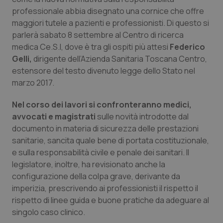
Calabria
Asma & BPCO
professionale abbia disegnato una cornice che offre
maggiori tutele a pazienti e professionisti. Di questo si
Campania
Car-T
parlerà sabato 8 settembre al Centro di ricerca
medica Ce.S.I, dove è tra gli ospiti più attesi
Federico
Gelli,
Emilia-Romagna
Colesterolo & coronaropatie
dirigente dell’Azienda Sanitaria Toscana Centro,
estensore del testo divenuto legge dello Stato nel
marzo 2017.
Friuli Venezia Giulia
Dermatite Atopica
Nel corso dei lavori si confronteranno medici,
Lazio
Diabete & glucometri
avvocati e magistrati
sulle novità introdotte dal
documento in materia di sicurezza delle prestazioni
Liguria
Disturbi dell’umore
sanitarie, sancita quale bene di portata costituzionale,
e sulla responsabilità civile e penale dei sanitari. Il
Lombardia
Dolore
legislatore, inoltre, ha revisionato anche la
configurazione della colpa grave, derivante da
imperizia, prescrivendo ai professionisti il rispetto il
Marche
Donna & Salute
rispetto di linee guida e buone pratiche da adeguare al
singolo caso clinico.
Molise
Epatiti