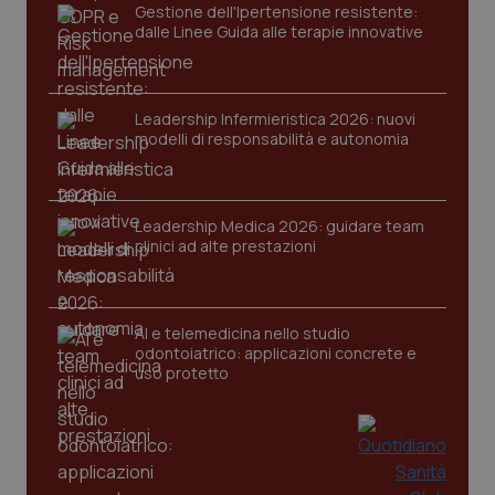
Gestione dell'Ipertensione resistente:
Nome
Fornitore
/
Dominio
Scaden
dalle Linee Guida alle terapie innovative
VISITOR_PRIVACY_METADATA
5 mesi
YouTube
settim
.youtube.com
Leadership Infermieristica 2026: nuovi
modelli di responsabilità e autonomia
Leadership Medica 2026: guidare team
clinici ad alte prestazioni
AI e telemedicina nello studio
odontoiatrico: applicazioni concrete e
uso protetto
CookieScriptConsent
5 mesi
CookieScript
settim
www.quotidianosanita.it