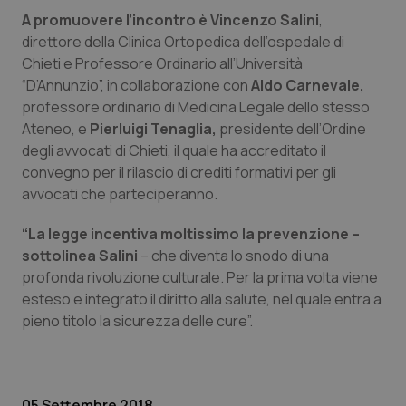
A promuovere l’incontro è Vincenzo Salini
,
Piemonte
HIV
direttore della Clinica Ortopedica dell’ospedale di
Chieti e Professore Ordinario all’Università
Provincia Autonoma di Bolzano
Infezioni & Febbre
“D’Annunzio”, in collaborazione con
Aldo Carnevale,
professore ordinario di Medicina Legale dello stesso
Provincia Autonoma di Trento
Ipertensione & Scompenso
Ateneo, e
Pierluigi Tenaglia,
presidente dell’Ordine
degli avvocati di Chieti, il quale ha accreditato il
convegno per il rilascio di crediti formativi per gli
Puglia
Malattie rare
avvocati che parteciperanno.
Sardegna
Malattia di Crohn & Rettocolite Ulcerosa
“La legge incentiva moltissimo la prevenzione –
sottolinea Salini
– che diventa lo snodo di una
Sicilia
Neuroscienze & patologie neurodegenerative
profonda rivoluzione culturale. Per la prima volta viene
esteso e integrato il diritto alla salute, nel quale entra a
Toscana
Obesità
pieno titolo la sicurezza delle cure”.
Umbria
Oftalmologia
05 Settembre 2018