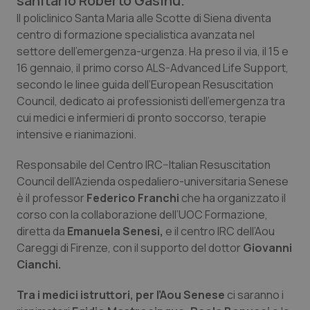
sanitario Roberto Gasinu.
Calabria
Asma & BPCO
Il policlinico Santa Maria alle Scotte di Siena diventa
centro di formazione specialistica avanzata nel
Campania
Car-T
settore dell’emergenza-urgenza. Ha preso il via, il 15 e
16 gennaio, il primo corso ALS-Advanced Life Support,
Emilia-Romagna
Colesterolo & coronaropatie
secondo le linee guida dell’European Resuscitation
Council, dedicato ai professionisti dell’emergenza tra
cui medici e infermieri di pronto soccorso, terapie
Friuli Venezia Giulia
Dermatite Atopica
intensive e rianimazioni.
Lazio
Diabete & glucometri
Responsabile del Centro IRC–Italian Resuscitation
Council dell’Azienda ospedaliero-universitaria Senese
Liguria
Disturbi dell’umore
è il professor
Federico Franchi
che ha organizzato il
corso con la collaborazione dell’UOC Formazione,
Lombardia
Dolore
diretta da
Emanuela Senesi,
e il centro IRC dell’Aou
Careggi di Firenze, con il supporto del dottor
Giovanni
Marche
Donna & Salute
Cianchi.
Tra i medici istruttori, per l’Aou Senese
ci saranno i
Molise
Epatiti