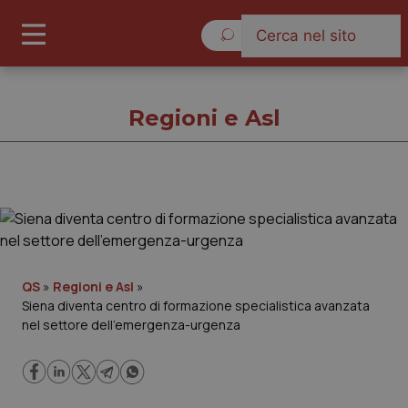
Venerdì 7 Agosto 2026
Regioni e Asl
Regioni e Asl
Cronache
QS
»
Regioni e Asl
»
Siena diventa centro di formazione specialistica avanzata
Governo e Parlamento
nel settore dell’emergenza-urgenza
Regioni e Asl
Lavoro e Professioni