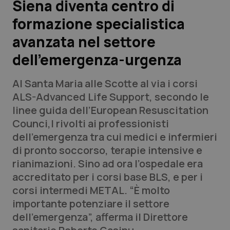
Siena diventa centro di
formazione specialistica
Scienza e Farmaci
avanzata nel settore
Studi e Analisi
dell’emergenza-urgenza
Lettere al direttore
Al Santa Maria alle Scotte al via i corsi
ALS-Advanced Life Support, secondo le
Edizioni Regionali
linee guida dell’European Resuscitation
Counci,l rivolti ai professionisti
QS Pro
dell’emergenza tra cui medici e infermieri
di pronto soccorso, terapie intensive e
Professionisti Sanitari.AI
rianimazioni. Sino ad ora l’ospedale era
accreditato per i corsi base BLS, e per i
Abruzzo
QS Pro Gold
corsi intermedi METAL. “È molto
importante potenziare il settore
QS Club
Newsletter
Basilicata
Artrite & artrosi
dell’emergenza”, afferma il Direttore