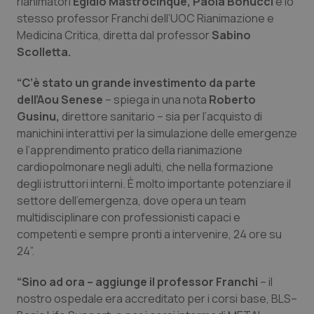
rianimatori
Egidio Mastrocinque, Paola Bonucci
e lo
stesso professor Franchi dell’UOC Rianimazione e
Piemonte
HIV
Medicina Critica, diretta dal professor
Sabino
Scolletta.
Provincia Autonoma di Bolzano
Infezioni & Febbre
“C’è stato un grande investimento da parte
Provincia Autonoma di Trento
Ipertensione & Scompenso
dell’Aou Senese
– spiega in una nota
Roberto
Gusinu,
direttore sanitario – sia per l’acquisto di
manichini interattivi per la simulazione delle emergenze
Puglia
Malattie rare
e l’apprendimento pratico della rianimazione
cardiopolmonare negli adulti, che nella formazione
Sardegna
Malattia di Crohn & Rettocolite Ulcerosa
degli istruttori interni. È molto importante potenziare il
settore dell’emergenza, dove opera un team
Sicilia
Neuroscienze & patologie neurodegenerative
multidisciplinare con professionisti capaci e
competenti e sempre pronti a intervenire, 24 ore su
Toscana
Obesità
24”.
Umbria
Oftalmologia
“Sino ad ora – aggiunge il professor Franchi
– il
nostro ospedale era accreditato per i corsi base, BLS–