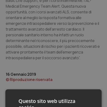
Basic Life Support, e per i corsi intermedi METAL-
Valle D’Aosta
Oncodermatologia
Medical Emergency Team Alert. Questa nuova
opportunità, con i corsi avanzati ALS, consente di
Veneto
Oncoematologia
orientare al meglio la risposta formativa alle
emergenze intraospedaliere verso la prevenzione e il
Oncologia & Nutrizione
trattamento avanzato dell’arresto cardiaco. Il
personale sanitario interno ha infatti un ruolo
Psoriasi & pelle
determinante nel riconoscere, il più precocemente
possibile, situazioni di rischio per i pazienti ricoverati e
Quotidiano Cardiologia
attivare prontamente il team dell’emergenza
intraospedaliera per il soccorso avanzato”.
Quotidiano Chirurgia
16 Gennaio 2019
Quotidiano Oncologia
© Riproduzione riservata
Quotidiano Pediatria
Rene & patologie urogenitali
Questo sito web utilizza