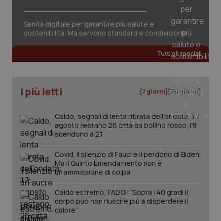
tracking-sites-ironfish-
www.quotidianosanita.it
4
session-id
settim
2 gior
Sanità digitale per garantire più salute e
sostenibilità. Ma servono standard e condivisione
Tutti gli speciali
_ga
1 anno
Google LLC
mes
.quotidianosanita.it
I più letti
[7 giorni]
[30 giorni]
Caldo, segnali di lenta ritirata dell'ondata: il 7
agosto restano 26 città da bollino rosso, l'8
scendono a 21
Covid. Il silenzio di Fauci e il perdono di Biden.
Ma il Quinto Emendamento non è
un’ammissione di colpa
Caldo estremo, FADOI: “Sopra i 40 gradi il
corpo può non riuscire più a disperdere il
calore”