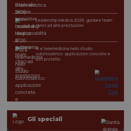
Leadership Medica 2026: guidare team
CookieScriptConsent
5 mesi
clinici ad alte prestazioni
CookieScript
settim
www.quotidianosanita.it
AI e telemedicina nello studio
odontoiatrico: applicazioni concrete e
uso protetto
tracking-sites-ironfish-
www.quotidianosanita.it
4
tracking-enable
settim
2 gior
Gli speciali