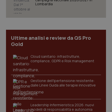
Lombardia
Necessari
Statistici
Marketing
I cookie necessari contribuiscono a rendere fruibile il
sito web abilitandone funzionalità di base quali la
navigazione sulle pagine e l'accesso alle aree
protette del sito. Il sito web non è in grado di
Ultime analisi e review da QS Pro
funzionare correttamente senza questi cookie.
Gold
Nome
Fornitore
/
Dominio
Scaden
VISITOR_PRIVACY_METADATA
5 mesi
YouTube
settim
Cloud sanitario: infrastrutture,
.youtube.com
compliance, GDPR e Risk management
Gestione dell'Ipertensione resistente:
dalle Linee Guida alle terapie innovative
Leadership Infermieristica 2026: nuovi
modelli di responsabilità e autonomia