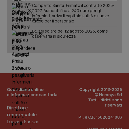
Comparto Sanità. Firmato il contratto 2025-
2027. Aumenti fino a 240 euro per gli
infermieri, arriva il capitolo sull'IA e nuove
tutele per il personale
Eclissi solare del 12 agosto 2026, come
osservarla in sicurezza
PHPSESSID
Sessio
PHP.net
www.quotidianosanita.it
Quotidiano online
Copyright 2013-2026
d'informazione sanitaria
© Homnya Srl
Tutti i diritti sono
riservati
Direttore
responsabile
P.I. e C.F. 13026241003
Luciano Fassari