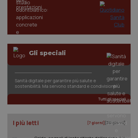
tracking-enable
settim
2 gior
tracking-sites-ironfish-
www.quotidianosanita.it
4
session-id
settim
2 gior
Gli speciali
_ga
1 anno
Google LLC
mes
.quotidianosanita.it
Sanità digitale per garantire più salute e
sostenibilità. Ma servono standard e condivisione
Tutti gli speciali
I più letti
[7 giorni]
[30 giorni]