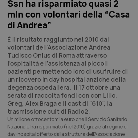
Ssn ha risparmiato quasi 2
mln con volontari della “Casa
Scienza e Farmaci
di Andrea”
Studi e Analisi
È il risultato raggiunto nel 2010 dai
Lettere al direttore
volontari dell'Associazione Andrea
Tudisco Onlus di Roma attraverso
Edizioni Regionali
l’ospitalità e l’assistenza ai piccoli
pazienti permettendo loro di usufruire di
QS Pro
un ricovero in day hospital anziché della
degenza ospedaliera. Il 17 ottobre una
Professionisti Sanitari.AI
serata di raccolta fondi con con Lillo,
Greg, Alex Braga e il cast di "610", la
Abruzzo
QS Pro Gold
trasmissione cult di Radio2.
Un milione ottocentomila euro che il Servizio Sanitario
QS Club
Newsletter
Basilicata
Artrite & artrosi
Nazionale ha risparmiato (nel 2010) grazie al regime di
day-hospital offerto dalla struttura dell’Associazione