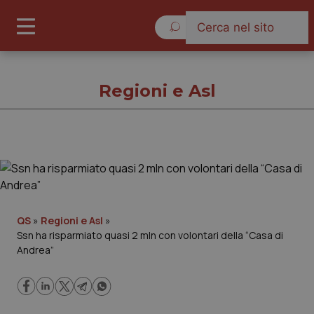
Domenica 9 Agosto 2026
Regioni e Asl
Regioni e Asl
Cronache
QS
»
Regioni e Asl
»
Ssn ha risparmiato quasi 2 mln con volontari della “Casa di
Governo e Parlamento
Andrea”
Regioni e Asl
Lavoro e Professioni