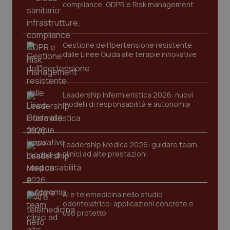
compliance, GDPR e Risk management
Gestione dell'Ipertensione resistente:
dalle Linee Guida alle terapie innovative
Leadership Infermieristica 2026: nuovi
CookieScriptConsent
5 mesi
CookieScript
modelli di responsabilità e autonomia
settim
www.quotidianosanita.it
Leadership Medica 2026: guidare team
clinici ad alte prestazioni
AI e telemedicina nello studio
odontoiatrico: applicazioni concrete e
uso protetto
tracking-sites-ironfish-
www.quotidianosanita.it
4