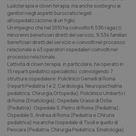
Ludoterapia e clown terapia, ma anche sostegno ai
Piemonte
HIV
genitori negli aspetti burocratici legati
all’ospedalizzazione di un figlio.
Provincia Autonoma di Bolzano
Infezioni & Febbre
Un impegno che nel 2010 ha coinvolto 6.536 ragazzi
minorenni beneficiari diretti del servizio, 9.534 familiari
Provincia Autonoma di Trento
Ipertensione & Scompenso
beneficiari diretti del servizio e coinvolti nel processo
relazionale e 43 operatori ospedalieri coinvolti nel
processo relazionale.
Puglia
Malattie rare
L'attività di clown terapia, in particolare, ha operato in
15 reparti pediatrici specialistici, coinvolgendo 7
Sardegna
Malattia di Crohn & Rettocolite Ulcerosa
strutture ospedaliere: Policlinico Gemelli di Roma
(reparti Pediatria 1 e 2, Cardiologia, Neuropsichiatria
Sicilia
Neuroscienze & patologie neurodegenerative
pediatrica, Chirurgia,Ortopedia), Policlinico Umberto I
di Roma (Ematologia); Ospedale Grassi di Ostia
Toscana
Obesità
(Pediatria); Ospedale S. Pietro di Roma (Pediatria);
Ospedale S. Andrea di Roma (Pediatria e Chiruria
Umbria
Oftalmologia
pediatrica) ma anche l’ospedale di Tivoli e quello di
Pescara (Pediatria, Chirurgia Pediatrica, Ematologia).