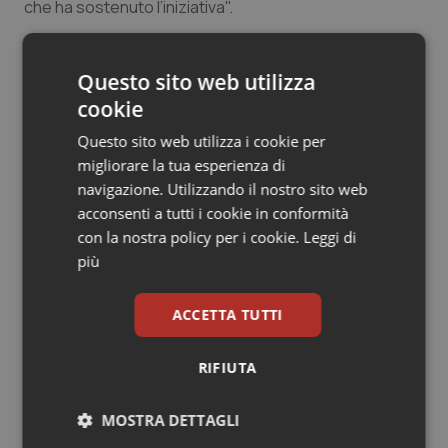
che ha sostenuto l’iniziativa".
Salute orale & impianti
Sangue & coagulazione
03 Ottobre 2011
Questo sito web utilizza
© Riproduzione riservata
cookie
Tiroide
Questo sito web utilizza i cookie per
migliorare la tua esperienza di
Tumore al seno
navigazione. Utilizzando il nostro sito web
acconsenti a tutti i cookie in conformità
Tumore ovarico
con la nostra policy per i cookie.
Leggi di
Potrebbe interessarti in
più
Tumori del Polmone & Testa Collo
Regioni e Asl
ACCETTA TUTTI
Tumori gastrointestinali
Settimana della Scienza dello
RIFIUTA
Spallanzani: capire la ricerca per
Ulcera & Reflusso
comprendere il presente
MOSTRA DETTAGLI
Vaccini