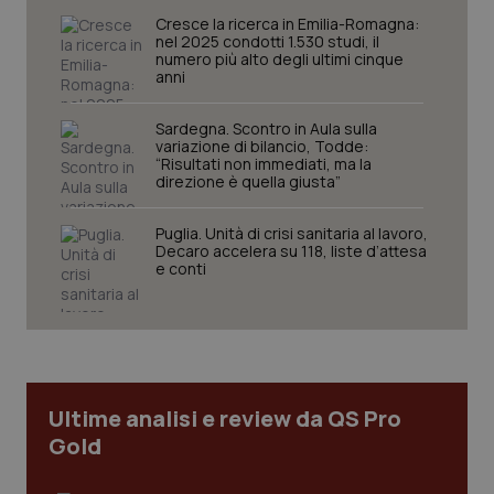
navigazione sulle pagine e l'accesso alle aree
Cresce la ricerca in Emilia-Romagna:
protette del sito. Il sito web non è in grado di
nel 2025 condotti 1.530 studi, il
funzionare correttamente senza questi cookie.
numero più alto degli ultimi cinque
anni
Nome
Fornitore
/
Dominio
Scaden
VISITOR_PRIVACY_METADATA
5 mesi
YouTube
settim
.youtube.com
Sardegna. Scontro in Aula sulla
variazione di bilancio, Todde:
“Risultati non immediati, ma la
direzione è quella giusta”
Puglia. Unità di crisi sanitaria al lavoro,
Decaro accelera su 118, liste d’attesa
e conti
Ultime analisi e review da QS Pro
Gold
CookieScriptConsent
5 mesi
CookieScript
settim
www.quotidianosanita.it