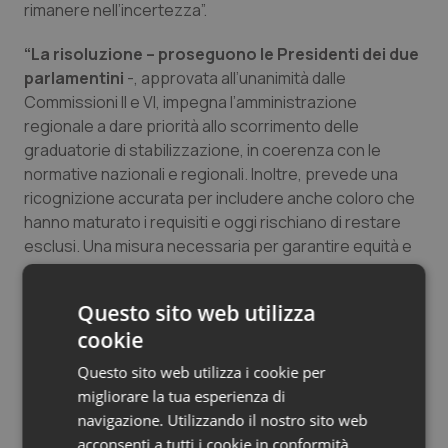
rimanere nell’incertezza”.
Salute orale & impianti
“La risoluzione – proseguono le Presidenti dei due
Sangue & coagulazione
parlamentini
-, approvata all’unanimità dalle
Commissioni II e VI, impegna l’amministrazione
regionale a dare priorità allo scorrimento delle
Tiroide
graduatorie di stabilizzazione, in coerenza con le
normative nazionali e regionali. Inoltre, prevede una
Tumore al seno
ricognizione accurata per includere anche coloro che
hanno maturato i requisiti e oggi rischiano di restare
Tumore ovarico
esclusi. Una misura necessaria per garantire equità e
pieno riconoscimento del valore del lavoro svolto”.
Tumori del Polmone & Testa Collo
Questo sito web utilizza
“È un impegno che abbiamo assunto con convinzione,
Tumori gastrointestinali
cookie
vicine alle lavoratrici e ai lavoratori che hanno
sostenuto il nostro sistema sanitario nei momenti più
Questo sito web utilizza i cookie per
difficili” – concludono Fundoni e Soru.
Ulcera & Reflusso
migliorare la tua esperienza di
navigazione. Utilizzando il nostro sito web
Elisabetta Caredda
Vaccini
acconsenti a tutti i cookie in conformità