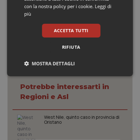
con la nostra policy per i cookie.
Leggi di
più
Elisabetta Caredda
02 Aprile 2025
ACCETTA TUTTI
© Riproduzione riservata
RIFIUTA
MOSTRA DETTAGLI
Necessari
Statistici
Marketing
Potrebbe interessarti in
Regioni e Asl
West Nile, quinto caso in provincia di
Necessari
Statistici
Marketing
Oristano
I cookie necessari contribuiscono a rendere fruibile il
sito web abilitandone funzionalità di base quali la