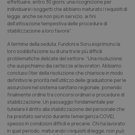
Valle D’Aosta
Oncodermatologia
effettuare, entro 30 giorni, una ricognizione per
individuare i soggetti che abbiano maturato i requisiti di
legge, anche se non più in servizio, ai fini
Veneto
Oncoematologia
dell’attivazione tempestiva delle procedure di
stabilizzazione a loro favore”.
Oncologia & Nutrizione
A termine della seduta, Fundoni e Soru esprimono la
Psoriasi & pelle
loro soddisfazione su di una tra le più difficili
problematiche delicate del settore: “Una risoluzione
Quotidiano Cardiologia
che auspichiamo dia certezze ai lavoratori. Abbiamo
concluso l’iter della risoluzione che chiarisce in modo
Quotidiano Chirurgia
definitivo le priorità nell’utilizzo delle graduatorie per le
assunzioni nel sistema sanitario regionale, ponendo
finalmente ordine tra concorsi ordinari e procedure di
Quotidiano Oncologia
stabilizzazione. Un passaggio fondamentale per
tutelare il diritto alla stabilizzazione del personale che
Quotidiano Pediatria
ha prestato servizio durante l’emergenza COVID,
spesso in condizioni difficili e precarie. Chi ha lavorato
Rene & patologie urogenitali
in quel periodo, maturando i requisiti di legge, non può