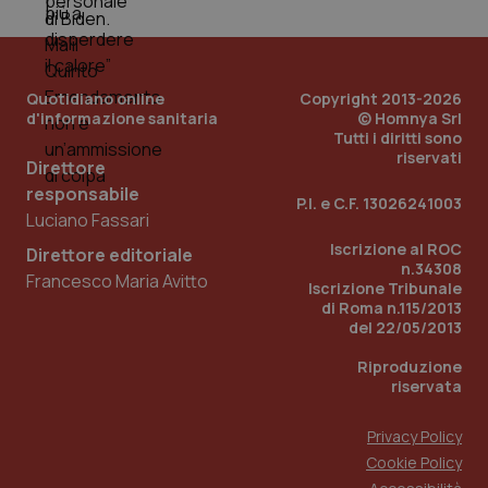
Quotidiano online
Copyright 2013-2026
d'informazione sanitaria
© Homnya Srl
Tutti i diritti sono
riservati
Direttore
Fornitore
/
responsabile
Nome
Scadenza
Descrizion
P.I. e C.F. 13026241003
Dominio
Luciano Fassari
Nome
Fornitore
/
Dominio
Scadenza
Des
_ga_0VMQEQKQ1N
.quotidianosanita.it
1 anno 1
Questo
Iscrizione al ROC
mese
cookie
Direttore editoriale
VISITOR_INFO1_LIVE
5 mesi 4
Que
Google LLC
viene
n.34308
settimane
imp
.youtube.com
Francesco Maria Avitto
utilizzato
You
Iscrizione Tribunale
da Google
ten
di Roma n.115/2013
Analytics
pre
del 22/05/2013
per
del
mantener
vid
lo stato
inco
Riproduzione
della
può
riservata
sessione.
det
vis
web
Privacy Policy
uti
nuo
Cookie Policy
ver
dell