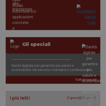
_ga
1 anno
Google LLC
mes
.quotidianosanita.it
Gli speciali
Sanità digitale per garantire più salute e
sostenibilità. Ma servono standard e condivisione
Tutti gli speciali
I più letti
[7 giorni]
[30 giorni]