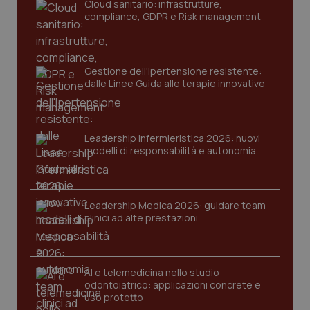
Cloud sanitario: infrastrutture,
compliance, GDPR e Risk management
Gestione dell'Ipertensione resistente:
dalle Linee Guida alle terapie innovative
Leadership Infermieristica 2026: nuovi
modelli di responsabilità e autonomia
tracking-sites-ironfish-
www.quotidianosanita.it
4
tracking-enable
settim
2 gior
Leadership Medica 2026: guidare team
clinici ad alte prestazioni
tracking-sites-ironfish-
www.quotidianosanita.it
4
session-id
settim
2 gior
AI e telemedicina nello studio
odontoiatrico: applicazioni concrete e
uso protetto