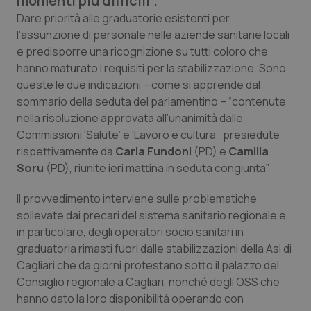
momenti più difficili”.
Calabria
Asma & BPCO
Dare priorità alle graduatorie esistenti per
l’assunzione di personale nelle aziende sanitarie locali
Campania
Car-T
e predisporre una ricognizione su tutti coloro che
hanno maturato i requisiti per la stabilizzazione. Sono
Emilia-Romagna
Colesterolo & coronaropatie
queste le due indicazioni – come si apprende dal
sommario della seduta del parlamentino – “contenute
nella risoluzione approvata all’unanimità dalle
Friuli Venezia Giulia
Dermatite Atopica
Commissioni ‘Salute’ e ‘Lavoro e cultura’, presiedute
rispettivamente da
Carla Fundoni
(PD) e
Camilla
Lazio
Diabete & glucometri
Soru
(PD), riunite ieri mattina in seduta congiunta”.
Liguria
Disturbi dell’umore
Il provvedimento interviene sulle problematiche
sollevate dai precari del sistema sanitario regionale e,
Lombardia
Dolore
in particolare, degli operatori socio sanitari in
graduatoria rimasti fuori dalle stabilizzazioni della Asl di
Marche
Donna & Salute
Cagliari che da giorni protestano sotto il palazzo del
Consiglio regionale a Cagliari, nonché degli OSS che
hanno dato la loro disponibilità operando con
Molise
Epatiti