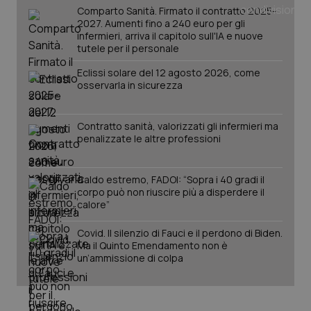
Comparto Sanità. Firmato il contratto 2025-
2027. Aumenti fino a 240 euro per gli
infermieri, arriva il capitolo sull'IA e nuove
PHPSESSID
Sessio
PHP.net
tutele per il personale
www.quotidianosanita.it
Eclissi solare del 12 agosto 2026, come
osservarla in sicurezza
Contratto sanità, valorizzati gli infermieri ma
penalizzate le altre professioni
Caldo estremo, FADOI: “Sopra i 40 gradi il
corpo può non riuscire più a disperdere il
calore”
Covid. Il silenzio di Fauci e il perdono di Biden.
Ma il Quinto Emendamento non è
un’ammissione di colpa
_ga_KM60CM4NPH
.quotidianosanita.it
1 anno
mes