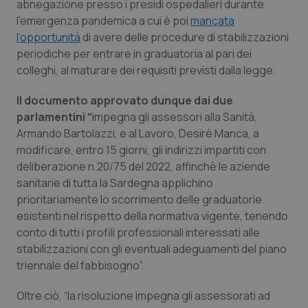
abnegazione presso i presidi ospedalieri durante
l’emergenza pandemica a cui è poi
mancata
Piemonte
HIV
l’opportunità
di avere delle procedure di stabilizzazioni
periodiche per entrare in graduatoria al pari dei
Provincia Autonoma di Bolzano
Infezioni & Febbre
colleghi, al maturare dei requisiti previsti dalla legge.
Provincia Autonoma di Trento
Ipertensione & Scompenso
Il documento approvato dunque dai due
parlamentini “
impegna gli assessori alla Sanità,
Puglia
Malattie rare
Armando Bartolazzi, e al Lavoro, Desirè Manca, a
modificare, entro 15 giorni, gli indirizzi impartiti con
deliberazione n.20/75 del 2022, affinchè le aziende
Sardegna
Malattia di Crohn & Rettocolite Ulcerosa
sanitarie di tutta la Sardegna applichino
prioritariamente lo scorrimento delle graduatorie
Sicilia
Neuroscienze & patologie neurodegenerative
esistenti nel rispetto della normativa vigente, tenendo
conto di tutti i profili professionali interessati alle
Toscana
Obesità
stabilizzazioni con gli eventuali adeguamenti del piano
triennale del fabbisogno”.
Umbria
Oftalmologia
Oltre ciò, “la risoluzione impegna gli assessorati ad