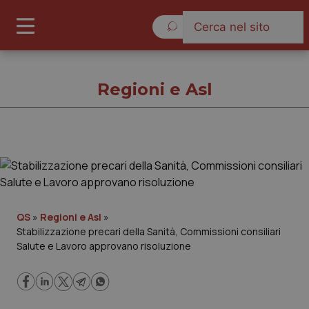
Giovedì 6 Agosto 2026
Regioni e Asl
Regioni e Asl
Cronache
QS
»
Regioni e Asl
»
Stabilizzazione precari della Sanità, Commissioni consiliari
Governo e Parlamento
Salute e Lavoro approvano risoluzione
Regioni e Asl
Lavoro e Professioni