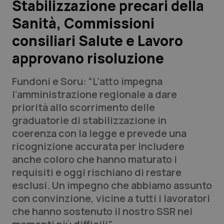
Stabilizzazione precari della
Sanità, Commissioni
Scienza e Farmaci
consiliari Salute e Lavoro
Studi e Analisi
approvano risoluzione
Lettere al direttore
Fundoni e Soru: “L’atto impegna
l’amministrazione regionale a dare
Edizioni Regionali
priorità allo scorrimento delle
graduatorie di stabilizzazione in
QS Pro
coerenza con la legge e prevede una
ricognizione accurata per includere
Professionisti Sanitari.AI
anche coloro che hanno maturato i
requisiti e oggi rischiano di restare
Abruzzo
QS Pro Gold
esclusi. Un impegno che abbiamo assunto
con convinzione, vicine a tutti i lavoratori
QS Club
Newsletter
Basilicata
Artrite & artrosi
che hanno sostenuto il nostro SSR nei