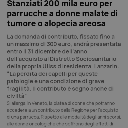
Stanziati 200 mila euro per
parrucche a donne malate di
Scienza e Farmaci
tumore o alopecia areosa
Studi e Analisi
La domanda di contributo, fissato fino a
Lettere al direttore
un massimo di 300 euro, andrà presentata
entro il 31 dicembre dell’anno
Edizioni Regionali
dell’acquisto al Distretto Sociosanitario
della propria Ullss di residenza. Lanzarin:
QS Pro
“La perdita dei capelli per queste
patologie è una condizione di grave
Professionisti Sanitari.AI
fragilità. Il contributo è segno anche di
civiltà”
Abruzzo
QS Pro Gold
Si allarga, in Veneto, la platea di donne che potranno
accedere a un contributo della Regione per l’acquisto
QS Club
Newsletter
di una parrucca. Rispetto alle modalità degli anni scorsi,
Basilicata
Artrite & artrosi
alle donne oncologiche che soffrono degli effetti di