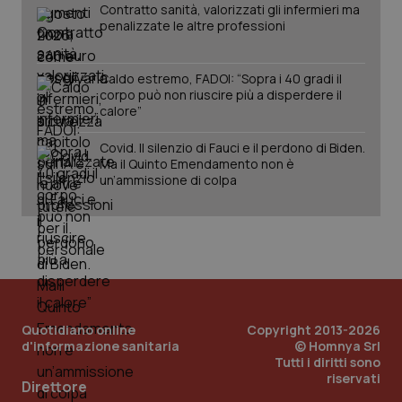
Contratto sanità, valorizzati gli infermieri ma
penalizzate le altre professioni
Caldo estremo, FADOI: “Sopra i 40 gradi il
corpo può non riuscire più a disperdere il
calore”
Covid. Il silenzio di Fauci e il perdono di Biden.
Ma il Quinto Emendamento non è
un’ammissione di colpa
Quotidiano online
Copyright 2013-2026
d'informazione sanitaria
© Homnya Srl
Tutti i diritti sono
riservati
PHPSESSID
Sessio
PHP.net
Direttore
www.quotidianosanita.it