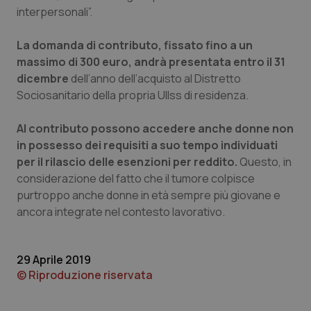
interpersonali”.
Piemonte
HIV
La domanda di contributo, fissato fino a un
Provincia Autonoma di Bolzano
Infezioni & Febbre
massimo di 300 euro, andrà presentata entro il 31
dicembre
dell’anno dell’acquisto al Distretto
Sociosanitario della propria Ullss di residenza.
Provincia Autonoma di Trento
Ipertensione & Scompenso
Al contributo possono accedere anche donne non
Puglia
Malattie rare
in possesso dei requisiti a suo tempo individuati
per il rilascio delle esenzioni per reddito.
Questo, in
Sardegna
Malattia di Crohn & Rettocolite Ulcerosa
considerazione del fatto che il tumore colpisce
purtroppo anche donne in età sempre più giovane e
Sicilia
Neuroscienze & patologie neurodegenerative
ancora integrate nel contesto lavorativo.
Toscana
Obesità
29 Aprile 2019
© Riproduzione riservata
Umbria
Oftalmologia