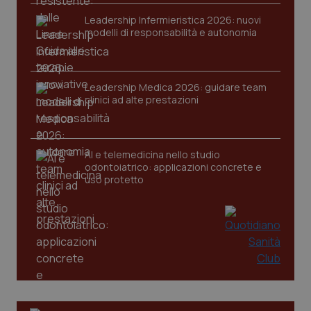
VISITOR_PRIVACY_METADATA
5 mesi
YouTube
Leadership Infermieristica 2026: nuovi
settim
.youtube.com
modelli di responsabilità e autonomia
Leadership Medica 2026: guidare team
clinici ad alte prestazioni
AI e telemedicina nello studio
odontoiatrico: applicazioni concrete e
uso protetto
CookieScriptConsent
5 mesi
CookieScript
settim
www.quotidianosanita.it