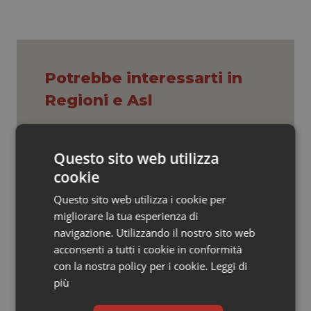
Valle D’Aosta
Oncodermatologia
Veneto
Oncoematologia
Oncologia & Nutrizione
Potrebbe interessarti in
Regioni e Asl
Psoriasi & pelle
Quotidiano Cardiologia
Cresce la ricerca in Emilia-Romagna:
Questo sito web utilizza
nel 2025 condotti 1.530 studi, il
numero più alto degli ultimi cinque
cookie
anni
Quotidiano Chirurgia
Questo sito web utilizza i cookie per
Che pizza l’Inail…
migliorare la tua esperienza di
Quotidiano Oncologia
navigazione. Utilizzando il nostro sito web
acconsenti a tutti i cookie in conformità
Quotidiano Pediatria
con la nostra policy per i cookie.
Leggi di
Puglia. Unità di crisi sanitaria al lavoro,
più
Decaro accelera su 118, liste d’attesa
Rene & patologie urogenitali
e conti