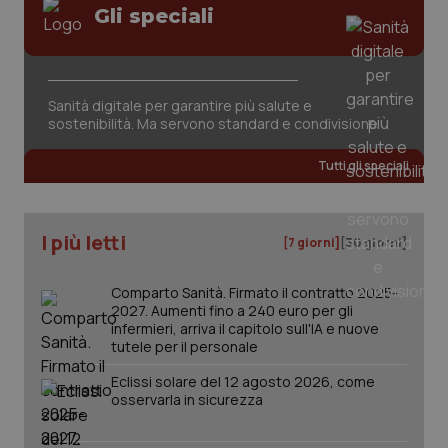
Gli speciali
Sanità digitale per garantire più salute e
sostenibilità. Ma servono standard e condivisione
tracking-sites-ironfish-
www.quotidianosanita.it
4
tracking-enable
settim
Tutti gli speciali
2 gior
I più letti
[7 giorni]
[30 giorni]
tracking-sites-ironfish-
www.quotidianosanita.it
4
session-id
settim
2 gior
Comparto Sanità. Firmato il contratto 2025-
2027. Aumenti fino a 240 euro per gli
infermieri, arriva il capitolo sull'IA e nuove
tutele per il personale
_ga
1 anno
Google LLC
Eclissi solare del 12 agosto 2026, come
mes
.quotidianosanita.it
osservarla in sicurezza