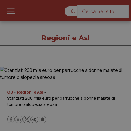
Giovedì 6 Agosto 2026
Regioni e Asl
Regioni e Asl
Cronache
QS
»
Regioni e Asl
»
Stanziati 200 mila euro per parrucche a donne malate di
Governo e Parlamento
tumore o alopecia areosa
Regioni e Asl
Lavoro e Professioni