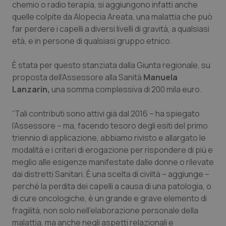
chemio o radio terapia, si aggiungono infatti anche
Calabria
Asma & BPCO
quelle colpite da Alopecia Areata, una malattia che può
far perdere i capelli a diversi livelli di gravità, a qualsiasi
Campania
Car-T
età, e in persone di qualsiasi gruppo etnico.
Emilia-Romagna
Colesterolo & coronaropatie
È stata per questo stanziata dalla Giunta regionale, su
proposta dell’Assessore alla Sanità
Manuela
Friuli Venezia Giulia
Dermatite Atopica
Lanzarin,
una somma complessiva di 200 mila euro.
Lazio
Diabete & glucometri
“Tali contributi sono attivi già dal 2016 – ha spiegato
l’Assessore – ma, facendo tesoro degli esiti del primo
triennio di applicazione, abbiamo rivisto e allargato le
Liguria
Disturbi dell’umore
modalità e i criteri di erogazione per rispondere di più e
meglio alle esigenze manifestate dalle donne o rilevate
Lombardia
Dolore
dai distretti Sanitari. È una scelta di civiltà – aggiunge –
perché la perdita dei capelli a causa di una patologia, o
Marche
Donna & Salute
di cure oncologiche, è un grande e grave elemento di
fragilità, non solo nell’elaborazione personale della
Molise
Epatiti
malattia, ma anche negli aspetti relazionali e