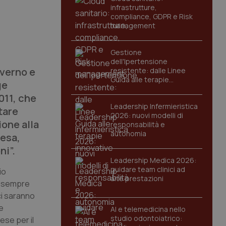
infrastrutture,
compliance, GDPR e Risk
management
Gestione
dell'Ipertensione
overno e
resistente: dalle Linee
Guida alle terapie
ge
innovative
011, che
Leadership Infermieristica
tare
2026: nuovi modelli di
one alla
responsabilità e
autonomia
pesa,
ni”.
Leadership Medica 2026:
guidare team clinici ad
io
alte prestazioni
no sempre
 ci saranno
e
AI e telemedicina nello
studio odontoiatrico:
ese per il