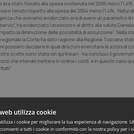
mite era stato fissato alla spesa sostenuta nel 2006 meno l'1,4%
essere tenuto rispetto alla spesa del 2004 meno l'1,4%. “Natur
igenza che avevamo evidenziato era di avere un parametro di 
servizi”, ha evidenziato l’assessore al diritto alla salute Daniela
tto la diminuzione delle possibilità di assunzione”. Nella s
a regionale la Corte ha dato ragione alla Regione Toscana sta
ni possano decidere in quali direzioni esercitare le azioni di 
tre scelte sono state sin qui lineari – ha concluso il governat
orsi che intende mettere in ordine i conti, e in questo caso quel
tati”.
web utilizza cookie
ilizza i cookie per migliorare la tua esperienza di navigazione. Ut
consenti a tutti i cookie in conformità con la nostra policy per i 
e Asl