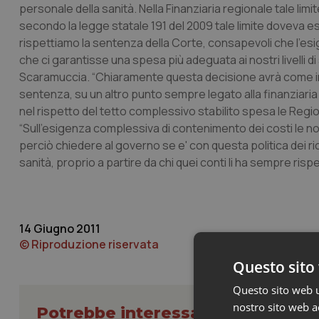
personale della sanità. Nella Finanziaria regionale tale li
secondo la legge statale 191 del 2009 tale limite doveva 
rispettiamo la sentenza della Corte, consapevoli che l’es
che ci garantisse una spesa più adeguata ai nostri livelli di 
Scaramuccia. “Chiaramente questa decisione avrà come impa
sentenza, su un altro punto sempre legato alla finanziari
nel rispetto del tetto complessivo stabilito spesa le Regio
“Sull’esigenza complessiva di contenimento dei costi le nos
perciò chiedere al governo se e' con questa politica dei ric
sanità, proprio a partire da chi quei conti li ha sempre rispet
14 Giugno 2011
© Riproduzione riservata
Questo sito 
Questo sito web ut
nostro sito web ac
Potrebbe interessarti in Regioni 