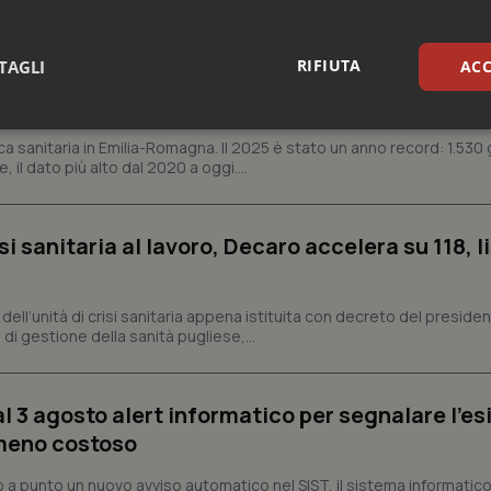
RIFIUTA
TAGLI
ACC
n Emilia-Romagna: nel 2025 condotti 1.530 studi
gli ultimi cinque anni
sari
Statistici
Mar
ca sanitaria in Emilia-Romagna. Il 2025 è stato un anno record: 1.530 g
, il dato più alto dal 2020 a oggi....
si sanitaria al lavoro, Decaro accelera su 118, l
Necessari
Statistici
Marketing
a, dell’unità di crisi sanitaria appena istituita con decreto del preside
tribuiscono a rendere fruibile il sito web abilitandone funzionalità di base quali la nav
di gestione della sanità pugliese,...
protette del sito. Il sito web non è in grado di funzionare correttamente senza questi coo
Fornitore
/
Dominio
Scadenza
Descrizione
al 3 agosto alert informatico per segnalare l’es
METADATA
5 mesi 4
Questo cookie viene utilizzato p
YouTube
settimane
scelte di consenso e privacy dell'
.youtube.com
 meno costoso
interazione con il sito. Registra i
del visitatore riguardo a varie pol
impostazioni sulla privacy, garan
a punto un nuovo avviso automatico nel SIST, il sistema informatico 
preferenze siano onorate nelle se