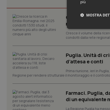
più
MOSTRA DET
Cresce la ricerca i
numero più alto de
Neces
Cresce il volume della ricer
condotti dalla rete regionale
Puglia. Unità di cri
d’attesa e conti
Prima riunione, ieri in Pugli
I cookie necessari con
Regione per rendere strutturale il monitoraggio e il controllo 
e l'accesso alle aree 
Nome
Farmaci. Puglia, d
VISITOR_PRIVACY_
di un equivalente
La Regione Puglia ha messo 