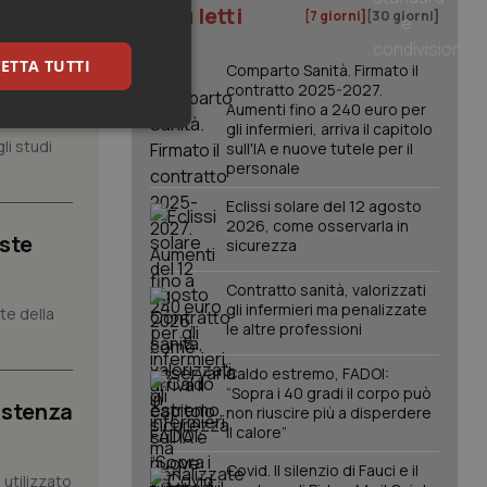
I più letti
[7 giorni]
[30 giorni]
ETTA TUTTI
Comparto Sanità. Firmato il
, il
contratto 2025-2027.
Aumenti fino a 240 euro per
gli infermieri, arriva il capitolo
keting
li studi
sull'IA e nuove tutele per il
personale
Eclissi solare del 12 agosto
2026, come osservarla in
iste
sicurezza
Contratto sanità, valorizzati
gli infermieri ma penalizzate
nte della
igazione sulle pagine
le altre professioni
kie.
Caldo estremo, FADOI:
“Sopra i 40 gradi il corpo può
istenza
er memorizzare le
non riuscire più a disperdere
utente per la loro
il calore”
 dati sul consenso
itiche e
tendo che le loro
Covid. Il silenzio di Fauci e il
utilizzato
ssioni future.