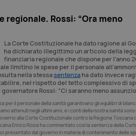
e regionale. Rossi: “Ora meno
La Corte Costituzionale ha dato ragione al G
ha dichiarato illegittimo un articolo della leg
finanziaria regionale che dispone per l’anno 2
ale limitino le spese per il personale all’ammon
nsulta nella stessa
sentenza
ha dato invece ragi
tabilire, nel rispetto del tetto complessivo di s
Il governatore Rossi: “Ci saranno meno assunzio
 per il personale della sanità garantivano gli equilibri di bilanc
iamo attenuti negli ultimi anni, e i conti della nostra sanità so
 del Governo alla Corte Costituzionale contro la Regione Toscana
oscana Enrico Rossi ha commentato così la sentenza della Cort
rso presentato dal governo in materia di contenimento delle sp