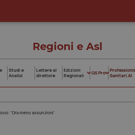
Regioni e Asl
e
Studi e
Lettere al
Edizioni
Professionis
QS Pro
Analisi
direttore
Regionali
Sanitari.AI
ossi: “Ora meno assunzioni”