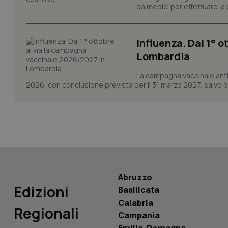
da medici per effettuare la 
CookieScriptConse
Influenza. Dal 1° 
Lombardia
tracking-sites-ironf
tracking-enable
La campagna vaccinale anti
2026, con conclusione prevista per il 31 marzo 2027, salvo div
tracking-sites-ironf
session-id
_ga
Abruzzo
PHPSESSID
Edizioni
Basilicata
Calabria
Regionali
Campania