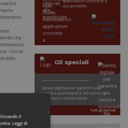
applicazioni concrete e
, mentre
uso protetto
almente
riferimento
tessa
bilendo che
contenimento.
ore – Vorrei
li della
Gli speciali
Sanità digitale per garantire più
salute e sostenibilità. Ma servono
standard e condivisione
Tutti gli speciali
ilizzando il
cookie.
Leggi di