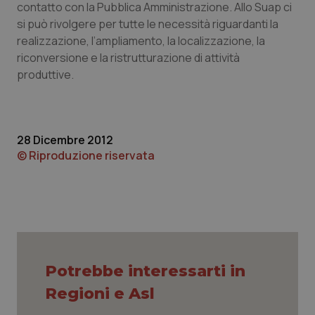
contatto con la Pubblica Amministrazione. Allo Suap ci
si può rivolgere per tutte le necessità riguardanti la
Piemonte
HIV
realizzazione, l’ampliamento, la localizzazione, la
riconversione e la ristrutturazione di attività
Provincia Autonoma di Bolzano
Infezioni & Febbre
produttive.
Provincia Autonoma di Trento
Ipertensione & Scompenso
Puglia
Malattie rare
28 Dicembre 2012
© Riproduzione riservata
Sardegna
Malattia di Crohn & Rettocolite Ulcerosa
Sicilia
Neuroscienze & patologie neurodegenerative
Toscana
Obesità
Potrebbe interessarti in
Umbria
Oftalmologia
Regioni e Asl