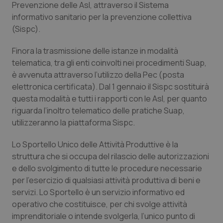
Prevenzione delle Asl, attraverso il Sistema
Calabria
Asma & BPCO
informativo sanitario per la prevenzione collettiva
(Sispc).
Campania
Car-T
Finora la trasmissione delle istanze in modalità
Emilia-Romagna
Colesterolo & coronaropatie
telematica, tra gli enti coinvolti nei procedimenti Suap,
è avvenuta attraverso l’utilizzo della Pec (posta
Friuli Venezia Giulia
Dermatite Atopica
elettronica certificata). Dal 1 gennaio il Sispc sostituirà
questa modalità e tutti i rapporti con le Asl, per quanto
riguarda l’inoltro telematico delle pratiche Suap,
Lazio
Diabete & glucometri
utilizzeranno la piattaforma Sispc.
Liguria
Disturbi dell’umore
Lo Sportello Unico delle Attività Produttive è la
struttura che si occupa del rilascio delle autorizzazioni
Lombardia
Dolore
e dello svolgimento di tutte le procedure necessarie
per l’esercizio di qualsiasi attività produttiva di beni e
Marche
Donna & Salute
servizi. Lo Sportello è un servizio informativo ed
operativo che costituisce, per chi svolge attività
Molise
Epatiti
imprenditoriale o intende svolgerla, l’unico punto di