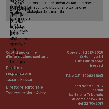
Fibromialgia. Identificati 26 fattori di rischio
genetici. Uno studio rafforza l’origine
biologica della malattia
Quotidiano online
Copyright 2013-2026
d'informazione sanitaria
© Homnya Srl
Tutti i diritti sono
riservati
Direttore
responsabile
P.I. e C.F. 13026241003
Luciano Fassari
PHPSESSID
Sessio
PHP.net
Iscrizione al ROC
Direttore editoriale
www.quotidianosanita.it
n.34308
Francesco Maria Avitto
Iscrizione Tribunale
di Roma n.115/2013
del 22/05/2013