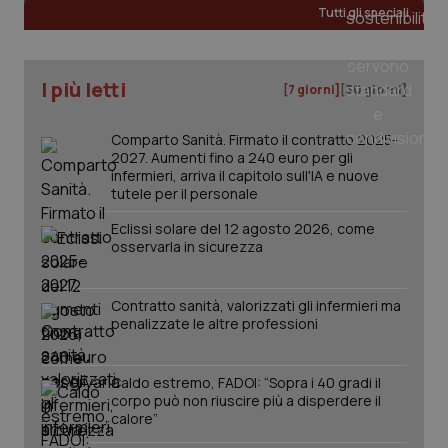
Tutti gli speciali
tracking-sites-ironfish-
www.quotidianosanita.it
4
tracking-enable
settim
I più letti
[7 giorni]
[30 giorni]
2 gior
Comparto Sanità. Firmato il contratto 2025-
2027. Aumenti fino a 240 euro per gli
infermieri, arriva il capitolo sull'IA e nuove
tracking-sites-ironfish-
www.quotidianosanita.it
4
session-id
tutele per il personale
settim
2 gior
Eclissi solare del 12 agosto 2026, come
osservarla in sicurezza
_ga
1 anno
Google LLC
Contratto sanità, valorizzati gli infermieri ma
mes
.quotidianosanita.it
penalizzate le altre professioni
Caldo estremo, FADOI: “Sopra i 40 gradi il
corpo può non riuscire più a disperdere il
calore”