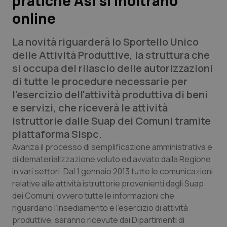
pratiche Asl si inoltrano
online
Scienza e Farmaci
La novità riguarderà lo
Sportello Unico
Studi e Analisi
delle Attività Produttive, la struttura che
si occupa del rilascio delle autorizzazioni
Lettere al direttore
di tutte le procedure necessarie per
l’esercizio dell'attività produttiva di beni
Edizioni Regionali
e servizi, che riceverà le attività
istruttorie dalle Suap dei Comuni tramite
QS Pro
piattaforma Sispc.
Avanza il processo di semplificazione amministrativa e
Professionisti Sanitari.AI
di dematerializzazione voluto ed avviato dalla Regione
in vari settori. Dal 1 gennaio 2013 tutte le comunicazioni
Abruzzo
QS Pro Gold
relative alle attività istruttorie provenienti dagli Suap
dei Comuni, ovvero tutte le informazioni che
QS Club
Newsletter
riguardano l’insediamento e l’esercizio di attività
Basilicata
Artrite & artrosi
produttive, saranno ricevute dai Dipartimenti di