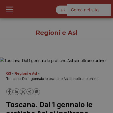
Giovedì 6 Agosto 2026
Regioni e Asl
Regioni e Asl
Cronache
QS
»
Regioni e Asl
»
Toscana. Dal 1 gennaio le pratiche Asl si inoltrano online
Governo e Parlamento
Regioni e Asl
Toscana. Dal 1 gennaio le
Lavoro e Professioni