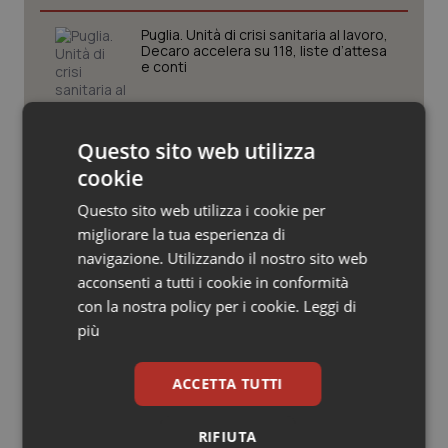
Valle D’Aosta
Oncodermatologia
Puglia. Unità di crisi sanitaria al lavoro,
Decaro accelera su 118, liste d’attesa
Veneto
Oncoematologia
e conti
Oncologia & Nutrizione
Farmaci. Puglia, dal 3 agosto alert
informatico per segnalare l’esistenza
Questo sito web utilizza
Psoriasi & pelle
di un equivalente meno costoso
cookie
Quotidiano Cardiologia
Questo sito web utilizza i cookie per
Influenza. Dal 1° ottobre al via la
migliorare la tua esperienza di
campagna vaccinale 2026/2027 in
Lombardia
navigazione. Utilizzando il nostro sito web
Quotidiano Chirurgia
acconsenti a tutti i cookie in conformità
con la nostra policy per i cookie.
Leggi di
Quotidiano Oncologia
Lazio. Seduta straordinaria del
più
Consiglio su Case e ospedali di
Comunità. Opposizione denuncia:
Quotidiano Pediatria
“Senza personale né servizi. Dov’è la
svolta?”
ACCETTA TUTTI
Rene & patologie urogenitali
RIFIUTA